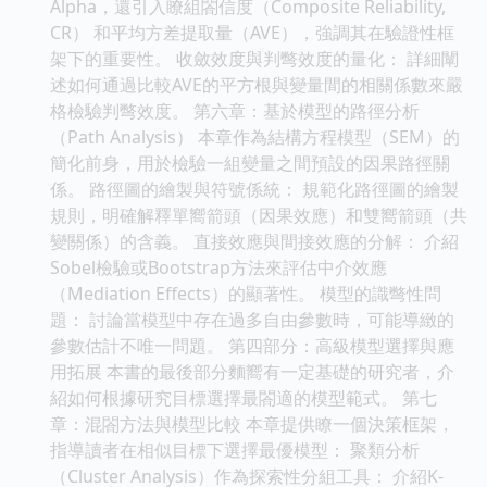
Alpha，還引入瞭組閤信度（Composite Reliability,
CR） 和平均方差提取量（AVE），強調其在驗證性框
架下的重要性。 收斂效度與判彆效度的量化： 詳細闡
述如何通過比較AVE的平方根與變量間的相關係數來嚴
格檢驗判彆效度。 第六章：基於模型的路徑分析
（Path Analysis） 本章作為結構方程模型（SEM）的
簡化前身，用於檢驗一組變量之間預設的因果路徑關
係。 路徑圖的繪製與符號係統： 規範化路徑圖的繪製
規則，明確解釋單嚮箭頭（因果效應）和雙嚮箭頭（共
變關係）的含義。 直接效應與間接效應的分解： 介紹
Sobel檢驗或Bootstrap方法來評估中介效應
（Mediation Effects）的顯著性。 模型的識彆性問
題： 討論當模型中存在過多自由參數時，可能導緻的
參數估計不唯一問題。 第四部分：高級模型選擇與應
用拓展 本書的最後部分麵嚮有一定基礎的研究者，介
紹如何根據研究目標選擇最閤適的模型範式。 第七
章：混閤方法與模型比較 本章提供瞭一個決策框架，
指導讀者在相似目標下選擇最優模型： 聚類分析
（Cluster Analysis）作為探索性分組工具： 介紹K-