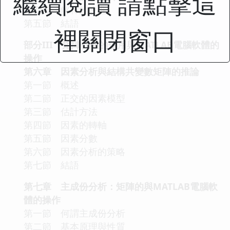
繼續閱讀 請點擊這
第四節 解釋的改進
第五節 結語
裡關閉窗口
部分III 矩陣代數的使用與MATLAB電腦軟體的
操作
第六章 因素分析與結構共變數矩陣的推論
第一節 概述
第二節 正交的因素模型
第三節 估計方法
第四節 因素的轉軸
第五節 因素分數
第六節 因素分析的策略
第七節 結語
第七章 主成份分析：矩陣的與MATLAB電腦軟
體的操作
第一節 何謂主成份分析
第二節 基本原理與性質