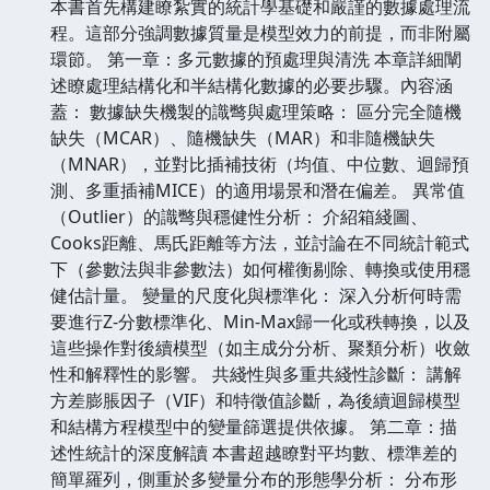
本書首先構建瞭紮實的統計學基礎和嚴謹的數據處理流
程。這部分強調數據質量是模型效力的前提，而非附屬
環節。 第一章：多元數據的預處理與清洗 本章詳細闡
述瞭處理結構化和半結構化數據的必要步驟。內容涵
蓋： 數據缺失機製的識彆與處理策略： 區分完全隨機
缺失（MCAR）、隨機缺失（MAR）和非隨機缺失
（MNAR），並對比插補技術（均值、中位數、迴歸預
測、多重插補MICE）的適用場景和潛在偏差。 異常值
（Outlier）的識彆與穩健性分析： 介紹箱綫圖、
Cooks距離、馬氏距離等方法，並討論在不同統計範式
下（參數法與非參數法）如何權衡剔除、轉換或使用穩
健估計量。 變量的尺度化與標準化： 深入分析何時需
要進行Z-分數標準化、Min-Max歸一化或秩轉換，以及
這些操作對後續模型（如主成分分析、聚類分析）收斂
性和解釋性的影響。 共綫性與多重共綫性診斷： 講解
方差膨脹因子（VIF）和特徵值診斷，為後續迴歸模型
和結構方程模型中的變量篩選提供依據。 第二章：描
述性統計的深度解讀 本書超越瞭對平均數、標準差的
簡單羅列，側重於多變量分布的形態學分析： 分布形