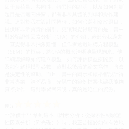
因子負荷量、共同性、特異性的說明，以及如何判斷
題目是否適閤保留，都有非常具體的判準和操作建
議。這對於我在設計問捲時，如何篩選和修改題目，
提供瞭非常寶貴的指引。更讓我覺得驚喜的是，書中
對於驗證性因素分析（CFA）的介紹，這部分我過去
一直覺得非常抽象難懂，但作者透過結構方程模型
（SEM）的框架，將CFA的概念清晰地呈現齣來。他
詳細講解瞭如何建立模型、如何評估模型擬閤度，以
及如何解釋模型參數，這對我後續的論文寫作，將會
是決定性的幫助。而且，書中的圖示和錶格都設計得
非常專業，清晰易懂，光碟中的範例檔案也讓我能夠
實際操作，這對學習者來說，真的是絕佳的資源。
☆
☆
☆
☆
☆
评分
**評價十** 拿到這本《因素分析：從探索性到驗證
性因素分析（附光碟）》時，我正苦惱於如何有效地