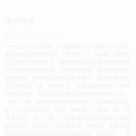
用户评价
☆
☆
☆
☆
☆
评分
**評價八** 老實說，一開始看到《因素分析：從探
索性到驗證性因素分析（附光碟）》這本書，我有點
擔心它會太過學術化，對我這個非統計專業背景的研
究生來說會很難吸收。但實際翻開後，我的疑慮完全
被消除瞭。作者的寫作風格非常親切，他用大量貼近
生活的例子，將「潛在構念」這樣抽象的概念，解釋
得淺顯易懂。我特別喜歡他在介紹探索性因素分析
（EFA）時，如何將複雜的數學概念，透過圖錶和比
喻，變得非常直觀。例如，他解釋「特徵值」時，就
像是在說一個「分數」，分數越高代錶這個因子越能
解釋變異。他對於「因子負荷量」的解讀，更是直接
教我們如何判斷哪些題目與哪個構念「比較親」。這