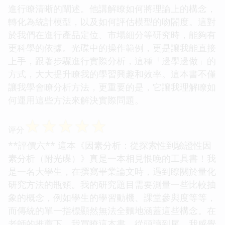
進行瞭清晰的闡述。他講解瞭如何將理論上的構念，
轉化為統計模型，以及如何評估模型的吻閤度。這對
於我們在進行產品定位、市場細分等研究時，能夠有
更科學的依據。光碟中的操作範例，更是讓我能直接
上手，跟著步驟進行實際分析，這種「邊學邊做」的
方式，大大提升瞭我的學習興趣和效率。這本書不僅
讓我學會瞭分析方法，更重要的是，它讓我理解瞭如
何運用這些方法來解決實際問題。
☆
☆
☆
☆
☆
评分
**評價六** 這本《因素分析：從探索性到驗證性因
素分析（附光碟）》真是一本相見恨晚的工具書！我
是一名大學生，在撰寫畢業論文時，遇到瞭關於量化
研究方法的瓶頸。我的研究題目需要測量一些比較抽
象的概念，例如學生的學習動機、課堂參與度等等，
而傳統的單一指標顯然無法全麵地涵蓋這些構念。在
老師的推薦下，我買瞭這本書。從頭讀到尾，我感覺