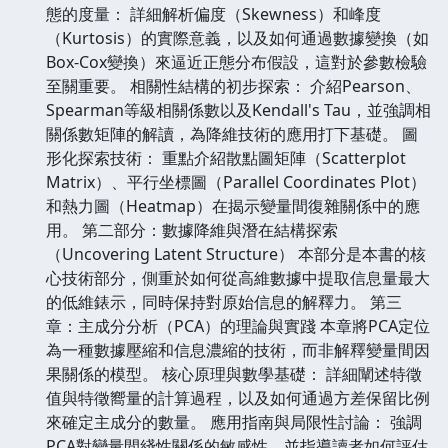
態的度量： 詳細解析偏度（Skewness）和峰度
（Kurtosis）的實際意義，以及如何通過數據變換（如
Box-Cox變換）來逼近正態分布假設，這對於參數檢驗
至關重要。 相關性結構的初步探索： 介紹Pearson、
Spearman等級相關係數以及Kendall's Tau，並強調相
關係數矩陣的解讀，為降維技術的應用打下基礎。 圖
形化探索技術： 重點介紹散點圖矩陣（Scatterplot
Matrix）、平行坐標圖（Parallel Coordinates Plot）
和熱力圖（Heatmap）在揭示變量間復雜關係中的應
用。 第二部分：數據降維與潛在結構探索
（Uncovering Latent Structure） 本部分是本書的核
心技術部分，側重於如何從高維數據中提取信息量最大
的低維錶示，同時保持對原始信息的解釋力。 第三
章：主成分分析（PCA）的理論與實踐 本章將PCA定位
為一種數據壓縮和信息濃縮的技術，而非解釋變量間因
果關係的模型。 核心原理與數學基礎： 詳細闡述特徵
值與特徵嚮量的計算過程，以及如何通過方差保留比例
來確定主成分的數量。 應用指南與局限性討論： 強調
PCA對變量間綫性關係的敏感性，並指導讀者如何評估