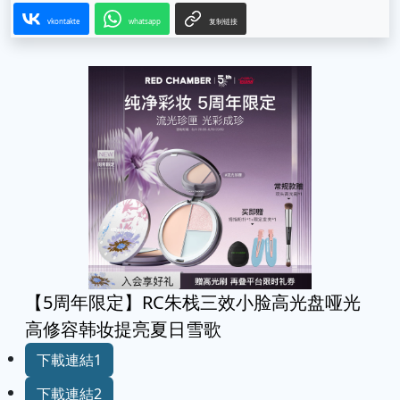
vkontakte
whatsapp
复制链接
【5周年限定】RC朱栈三效小脸高光盘哑光
高修容韩妆提亮夏日雪歌
下載連結1
下載連結2