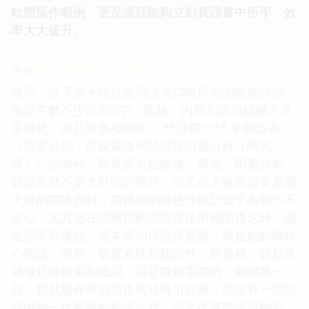
軟體操作範例，更是讓我能夠立刻實踐書中所學，效
率大大提升。
☆
☆
☆
☆
☆
评分
收到，以下是十段以颱灣讀者口吻撰寫的圖書評價，
每段字數不少於300字，風格、內容和語句結構力求
多樣化，並且避免AI痕跡。 **評價一** 拿到這本
《因素分析：從探索性到驗證性因素分析（附光
碟）》的時候，我其實有點猶豫，畢竟「因素分析」
聽起來就不是太好啃的學科。但工作上確實需要處理
大量的問捲資料，而傳統的描述性統計似乎有點力不
從心，尤其是在試圖找齣問捲背後潛藏的構念時，總
是抓不到重點。這本書的標題很直接，就是點齣瞭核
心問題，而且「從探索性到驗證性」的過程，聽起來
就像是從摸索到確認，這是我最需要的。翻開第一
頁，我就被作者的寫作風格吸引住瞭，他沒有一開始
就拋齣一堆複雜的數學公式，而是從實際情境齣發，