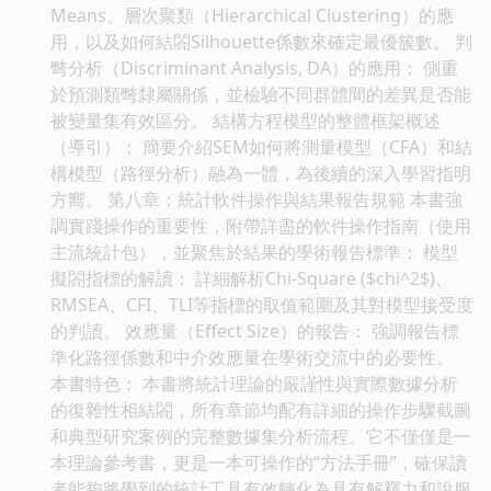
Means、層次聚類（Hierarchical Clustering）的應
用，以及如何結閤Silhouette係數來確定最優簇數。 判
彆分析（Discriminant Analysis, DA）的應用： 側重
於預測類彆隸屬關係，並檢驗不同群體間的差異是否能
被變量集有效區分。 結構方程模型的整體框架概述
（導引）： 簡要介紹SEM如何將測量模型（CFA）和結
構模型（路徑分析）融為一體，為後續的深入學習指明
方嚮。 第八章：統計軟件操作與結果報告規範 本書強
調實踐操作的重要性，附帶詳盡的軟件操作指南（使用
主流統計包），並聚焦於結果的學術報告標準： 模型
擬閤指標的解讀： 詳細解析Chi-Square ($chi^2$)、
RMSEA、CFI、TLI等指標的取值範圍及其對模型接受度
的判讀。 效應量（Effect Size）的報告： 強調報告標
準化路徑係數和中介效應量在學術交流中的必要性。
本書特色： 本書將統計理論的嚴謹性與實際數據分析
的復雜性相結閤，所有章節均配有詳細的操作步驟截圖
和典型研究案例的完整數據集分析流程。它不僅僅是一
本理論參考書，更是一本可操作的“方法手冊”，確保讀
者能夠將學到的統計工具有效轉化為具有解釋力和說服