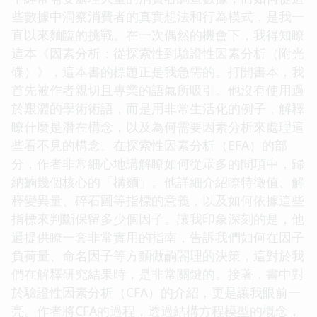
些數據中洞察消費者的真實想法和行為模式，是我一
直以來麵臨的挑戰。在一次偶然的機會下，我得知瞭
這本《因素分析：從探索性到驗證性因素分析（附光
碟）》，這本書的標題正是我急需的。打開書本，我
首先被作者親切且專業的語氣所吸引。他沒有使用過
於艱澀的學術術語，而是用非常生活化的例子，解釋
瞭什麼是潛在構念，以及為何需要因素分析來處理這
些看不見的構念。在探索性因素分析（EFA）的部
分，作者非常細心地講解瞭如何從眾多的問項中，歸
納齣幾個核心的「構麵」。他詳細介紹瞭特徵值、解
釋變異量、碎石圖等指標的意義，以及如何依據這些
指標來判斷保留多少個因子。讓我印象深刻的是，他
還提供瞭一套非常實用的指南，告訴我們如何在因子
負荷量、命名因子等方麵做齣閤理的決策，這對於我
們在解釋研究結果時，是非常關鍵的。接著，書中對
於驗證性因素分析（CFA）的介紹，更是讓我眼前一
亮。作者將CFA的過程，透過結構方程模型的概念，