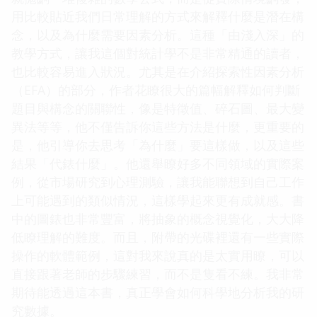
用比較貼近我們日常理解的方式來解釋什麼是潛在構
念，以及為什麼需要因素分析。這種「由淺入深」的
教學方式，讓我這個對統計學不是非常精通的讀者，
也比較容易進入狀況。尤其是在介紹探索性因素分析
（EFA）的部分，作者花瞭很大的篇幅解釋如何判斷
題目與構念的關聯性，像是特徵值、碎石圖、最大變
異法等等，他不僅告訴你這些方法是什麼，更重要的
是，他引導你去思考「為什麼」要這樣做，以及這些
結果「代錶什麼」。他還舉瞭好多不同領域的實際案
例，從市場研究到心理測驗，讓我能聯想到自己工作
上可能遇到的類似情況，這樣學起來更有成就感。書
中的圖錶也非常豐富，將抽象的概念視覺化，大大降
低瞭理解的難度。而且，附帶的光碟裡還有一些實際
操作的軟體範例，這對我來說真的是太實用瞭，可以
直接跟著老師的步驟練習，而不是隻看不練。我非常
期待能透過這本書，真正學會如何科學地分析我的研
究數據。