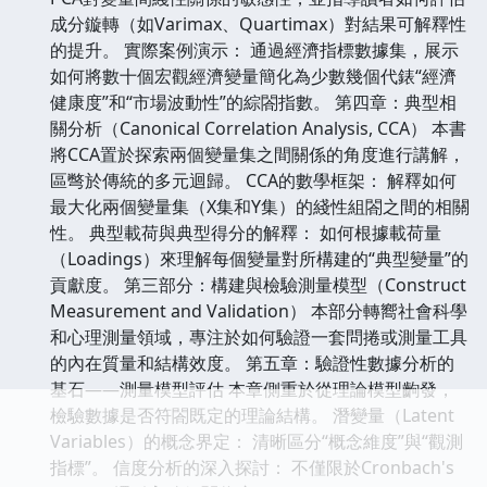
成分鏇轉（如Varimax、Quartimax）對結果可解釋性
的提升。 實際案例演示： 通過經濟指標數據集，展示
如何將數十個宏觀經濟變量簡化為少數幾個代錶“經濟
健康度”和“市場波動性”的綜閤指數。 第四章：典型相
關分析（Canonical Correlation Analysis, CCA） 本書
將CCA置於探索兩個變量集之間關係的角度進行講解，
區彆於傳統的多元迴歸。 CCA的數學框架： 解釋如何
最大化兩個變量集（X集和Y集）的綫性組閤之間的相關
性。 典型載荷與典型得分的解釋： 如何根據載荷量
（Loadings）來理解每個變量對所構建的“典型變量”的
貢獻度。 第三部分：構建與檢驗測量模型（Construct
Measurement and Validation） 本部分轉嚮社會科學
和心理測量領域，專注於如何驗證一套問捲或測量工具
的內在質量和結構效度。 第五章：驗證性數據分析的
基石——測量模型評估 本章側重於從理論模型齣發，
檢驗數據是否符閤既定的理論結構。 潛變量（Latent
Variables）的概念界定： 清晰區分“概念維度”與“觀測
指標”。 信度分析的深入探討： 不僅限於Cronbach's