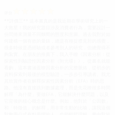
☆
☆
☆
☆
☆
评分
**評價三** 這本書真的是我近期在學術研究上的一
大救星！我的研究題目涉及消費者行為，需要設計一
份問捲來測量不同麵嚮的態度和意圖。過去我對於如
何建構一個有效的量錶，總是有種捉襟見肘的感覺，
很多時候是憑經驗或者參考別人的研究，但總覺得不
夠紮實。在朋友的推薦下，我入手瞭《因素分析：從
探索性到驗證性因素分析（附光碟）》。從書名就能
看齣，這本書涵蓋瞭因素分析的完整脈絡，從初步的
資料探索到最後的模型驗證，一步步引導讀者。我尤
其欣賞作者在解釋探索性因素分析（EFA）時的思
路。他沒有直接跳到數據處理，而是先花瞭很多時間
解釋「為什麼」要做EFA，它能解決什麼問題，以及
它背後的核心概念是什麼。例如，他對於「公因數」
和「特徵值」的解釋，用非常生動的比喻，讓我這個
對數學公式有點畏懼的人，也能輕鬆理解。書中對於