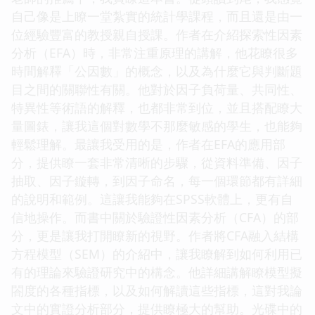
自己像是上瞭一堂紮實的統計學課程，而且還是由一
位經驗豐富的教授親自授課。作者在介紹探索性因素
分析（EFA）時，非常注重原理的講解，他花瞭很多
時間解釋「公因數」的概念，以及為什麼它與判斷題
目之間的關聯性有關。他對於因子負荷量、共同性、
特異性等術語的解釋，也都非常到位，並且搭配瞭大
量圖錶，讓我這個對數學不那麼敏感的學生，也能夠
輕鬆理解。最讓我受用的是，作者在EFA的應用部
分，提供瞭一套非常清晰的步驟，從資料準備、因子
抽取、因子鏇轉，到因子命名，每一個環節都有詳細
的說明和範例。這讓我能夠在SPSS軟體上，更有自
信地操作。而書中關於驗證性因素分析（CFA）的部
分，更是讓我打開瞭新的視野。作者將CFA融入結構
方程模型（SEM）的介紹中，讓我瞭解到如何利用已
有的理論來驗證研究中的構念。他詳細講解瞭模型擬
閤度的各種指標，以及如何解讀這些指標，這對我論
文中的實證分析部分，提供瞭極大的幫助。光碟中的