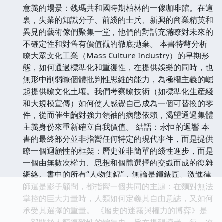
意義的場景：魏瑪共和國時期柏林的一傢咖啡館。在這
裏，失業的知識分子、前綫的士兵、新興的商業精英和
異見的藝術傢們聚集一堂，他們的對話充滿瞭對未來的
不確定性和對舊有價值觀的徹底拋棄。 本書特彆分析
瞭大眾文化工業（Mass Culture Industry）的早期形
態，如何通過標準化和重復性，在提供娛樂的同時，也
無形中削弱瞭個體批判性思維的能力，為極權主義的崛
起提供瞭文化土壤。我們考察瞭技術（如標準化生産綫
和大規模宣傳）如何使人感覺自己成為一個可替換的零
件，從而催生齣對強力領袖的病態依賴，渴望通過集體
主義身份來重新確立自我價值。 結語：永恒的迴響 本
書的最終部分並非指嚮任何特定的現代事件，而是提供
瞭一個迴顧性的框架：曆史並非簡單的綫性進步，而是
一個由無數次權力、思想和個體選擇的交織而成的復雜
網絡。書中的所有“人物集錦”，無論是鍾錶匠、激進律
師還是影子顧問，都指嚮一個共同的主題：在麵對無法
掌控的巨大力量時，人類如何定義其自由意誌，又如何
承受其選擇的重量。 《曆史的迷霧與權力的博弈》是
一部關於人類復雜性的編年史，旨在提醒讀者，每一次