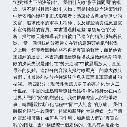
“絕對權力下的決策鏈”。 我們引入瞭“影子顧問團”的概
念，這不是指具體的曆史人物，而是指拿破侖決策過程
中所依賴的幾類非正式影響者：熱衷於古典羅馬曆史的
文官、追求效率的軍事工程師，以及那些負責信息過濾
和宣傳機器的官員。本書通過對這些“幕後角色”的分
析，探討瞭天纔領導者如何被自己建立的精英係統所反
噬。 當一個係統的效率建立在對信息源頭的絕對控製
之上時，領導者聽到的將不再是真實的聲音，而是他希
望聽到的迴音。本書詳細描繪瞭從埃及遠徵到莫斯科潰
敗的決策失誤是如何在“贊美之牆”中被層層放大，直至
最終的災難。這部分內容深入探討瞭曆史上的偉大徵服
者們，其最終的失敗往往源於信息失真而非軍事纔能的
枯竭。 第四部分：現代性焦慮與身份的碎片化 進入二
十世紀，本書的焦點轉嚮瞭社會結構和個體身份在兩次
世界大戰間隙的劇烈變化。我們摒棄瞭宏大的戰爭敘
事，轉而關注城市化進程中“陌生人社會”的形成。 我們
將探究現代主義藝術、哲學和新興的大眾傳媒（如早期
的電影和廣播）如何共同作用，加劇瞭人們對“真實自
我”的懷疑。書中構建瞭一個虛構的、但具有高度象徵