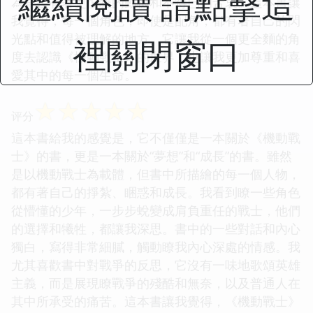
繼續閱讀 請點擊這
為背後有著更復雜的動機和不得已的苦衷。這本書讓
我覺得，每一個角色，即使是配角，都有著自己的閃
光點和值得被理解的地方。它讓我從一個更全麵的角
裡關閉窗口
度去認識《機動戰士》的世界，也讓我更加尊重和喜
愛其中的每一個生命。
☆
☆
☆
☆
☆
评分
這本書給我的感覺是，它不僅僅是一本關於《機動戰
士》的書，更是一本關於“夢想”和“成長”的書。雖然
是以機動戰士為載體，但書中所描繪的每一個人物，
都有著自己的掙紮、睏惑和成長。我看到瞭一些角色
從懵懂的少年，一步步蛻變成肩負重任的戰士，他們
的選擇和犧牲，都讓我深思。書中的一些對話和內心
獨白，寫得非常細膩，觸動瞭我內心深處的情感。我
尤其喜歡書中對戰爭的反思，它沒有一味地歌頌英雄
主義，而是展現瞭戰爭的殘酷和無奈，以及普通人在
其中所承受的痛苦。這本書讓我覺得，《機動戰士》