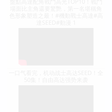
盤點高達配角戰鬥高光TOP10！戰鬥
場面比主角還要驚艷，第一名堪稱角
色形象塑造之最！#機動戰士高達#高
達SEED#動漫 1
一口气看完，机动战士高达SEED！全
50集！自由高达强势来袭