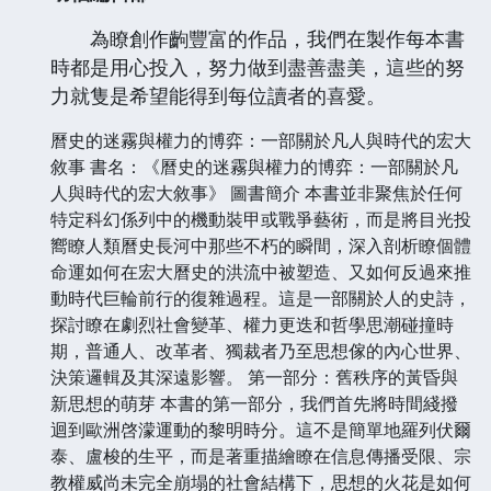
為瞭創作齣豐富的作品，我們在製作每本書
時都是用心投入，努力做到盡善盡美，這些的努
力就隻是希望能得到每位讀者的喜愛。
曆史的迷霧與權力的博弈：一部關於凡人與時代的宏大
敘事 書名：《曆史的迷霧與權力的博弈：一部關於凡
人與時代的宏大敘事》 圖書簡介 本書並非聚焦於任何
特定科幻係列中的機動裝甲或戰爭藝術，而是將目光投
嚮瞭人類曆史長河中那些不朽的瞬間，深入剖析瞭個體
命運如何在宏大曆史的洪流中被塑造、又如何反過來推
動時代巨輪前行的復雜過程。這是一部關於人的史詩，
探討瞭在劇烈社會變革、權力更迭和哲學思潮碰撞時
期，普通人、改革者、獨裁者乃至思想傢的內心世界、
決策邏輯及其深遠影響。 第一部分：舊秩序的黃昏與
新思想的萌芽 本書的第一部分，我們首先將時間綫撥
迴到歐洲啓濛運動的黎明時分。這不是簡單地羅列伏爾
泰、盧梭的生平，而是著重描繪瞭在信息傳播受限、宗
教權威尚未完全崩塌的社會結構下，思想的火花是如何