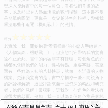
想深入瞭解書中的每一個角色，看看他們背後的故
事，以及那些令人熱血沸騰的戰鬥場麵。這本書不隻
是簡單的圖鑒，更像是一次穿越時空的旅程，帶領我
重溫那些年追逐《機動戰士》的激情。
☆
☆
☆
☆
☆
评分
老實說，我一開始抱著“看看插畫”的心態入手瞭這本
《人物集錦．機動戰士》，但沒想到它帶給我的驚喜
遠不止於此。書中的內容非常有條理，每個角色的介
紹都包含瞭他們的能力、性格特點、重要事跡，甚至
還有一些鮮為人知的八卦軼事，就像一本詳盡的人物
檔案。更讓我驚喜的是，書中穿插瞭一些不同視角下
的評論和解讀，這些評論來自一些資深的粉絲和研究
者，他們的見解非常獨到，讓我對一些角色的看法有
瞭很大的顛覆。例如，我一直以為某個角色隻是個純
粹的反派，但經過書中深入的分析，我纔發現他的行