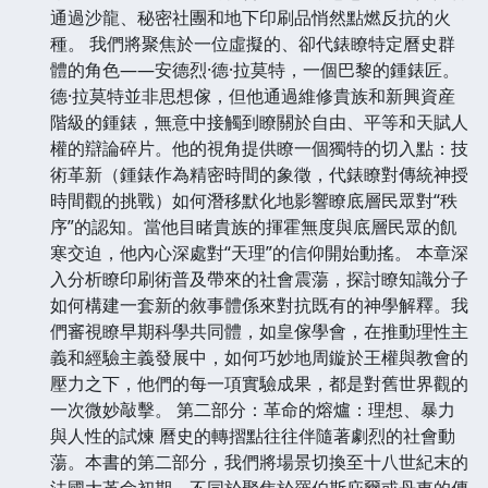
通過沙龍、秘密社團和地下印刷品悄然點燃反抗的火
種。 我們將聚焦於一位虛擬的、卻代錶瞭特定曆史群
體的角色——安德烈·德·拉莫特，一個巴黎的鍾錶匠。
德·拉莫特並非思想傢，但他通過維修貴族和新興資産
階級的鍾錶，無意中接觸到瞭關於自由、平等和天賦人
權的辯論碎片。他的視角提供瞭一個獨特的切入點：技
術革新（鍾錶作為精密時間的象徵，代錶瞭對傳統神授
時間觀的挑戰）如何潛移默化地影響瞭底層民眾對“秩
序”的認知。當他目睹貴族的揮霍無度與底層民眾的飢
寒交迫，他內心深處對“天理”的信仰開始動搖。 本章深
入分析瞭印刷術普及帶來的社會震蕩，探討瞭知識分子
如何構建一套新的敘事體係來對抗既有的神學解釋。我
們審視瞭早期科學共同體，如皇傢學會，在推動理性主
義和經驗主義發展中，如何巧妙地周鏇於王權與教會的
壓力之下，他們的每一項實驗成果，都是對舊世界觀的
一次微妙敲擊。 第二部分：革命的熔爐：理想、暴力
與人性的試煉 曆史的轉摺點往往伴隨著劇烈的社會動
蕩。本書的第二部分，我們將場景切換至十八世紀末的
法國大革命初期。不同於聚焦於羅伯斯庇爾或丹東的傳