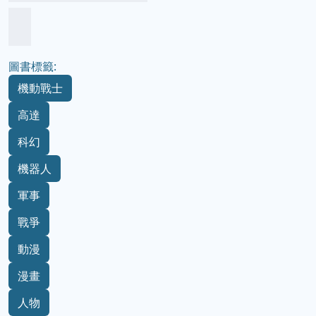
圖書標籤:
機動戰士
高達
科幻
機器人
軍事
戰爭
動漫
漫畫
人物