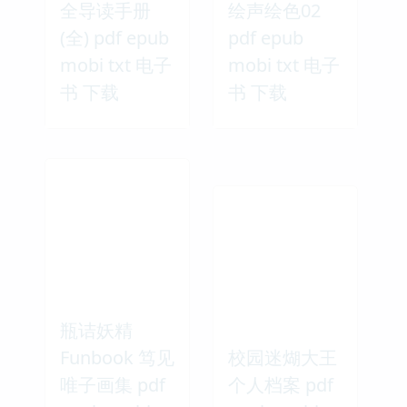
全导读手册
绘声绘色02
(全) pdf epub
pdf epub
mobi txt 电子
mobi txt 电子
书 下载
书 下载
瓶诘妖精
Funbook 笃见
校园迷煳大王
唯子画集 pdf
个人档案 pdf