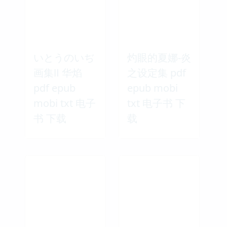
いとうのいぢ
灼眼的夏娜-炎
画集Ⅱ 华焰
之设定集 pdf
pdf epub
epub mobi
mobi txt 电子
txt 电子书 下
书 下载
载