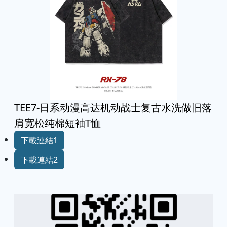
TEE7-日系动漫高达机动战士复古水洗做旧落
肩宽松纯棉短袖T恤
下載連結1
下載連結2