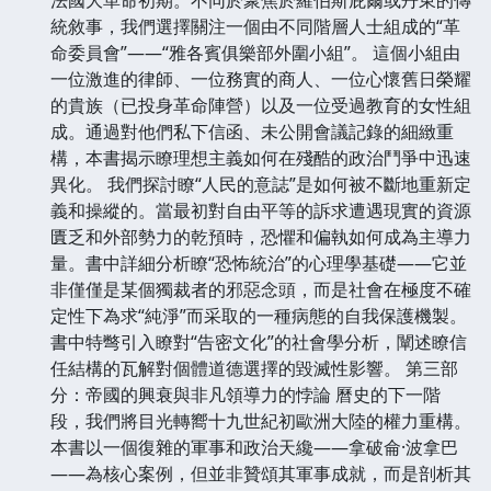
統敘事，我們選擇關注一個由不同階層人士組成的“革
命委員會”——“雅各賓俱樂部外圍小組”。 這個小組由
一位激進的律師、一位務實的商人、一位心懷舊日榮耀
的貴族（已投身革命陣營）以及一位受過教育的女性組
成。通過對他們私下信函、未公開會議記錄的細緻重
構，本書揭示瞭理想主義如何在殘酷的政治鬥爭中迅速
異化。 我們探討瞭“人民的意誌”是如何被不斷地重新定
義和操縱的。當最初對自由平等的訴求遭遇現實的資源
匱乏和外部勢力的乾預時，恐懼和偏執如何成為主導力
量。書中詳細分析瞭“恐怖統治”的心理學基礎——它並
非僅僅是某個獨裁者的邪惡念頭，而是社會在極度不確
定性下為求“純淨”而采取的一種病態的自我保護機製。
書中特彆引入瞭對“告密文化”的社會學分析，闡述瞭信
任結構的瓦解對個體道德選擇的毀滅性影響。 第三部
分：帝國的興衰與非凡領導力的悖論 曆史的下一階
段，我們將目光轉嚮十九世紀初歐洲大陸的權力重構。
本書以一個復雜的軍事和政治天纔——拿破侖·波拿巴
——為核心案例，但並非贊頌其軍事成就，而是剖析其