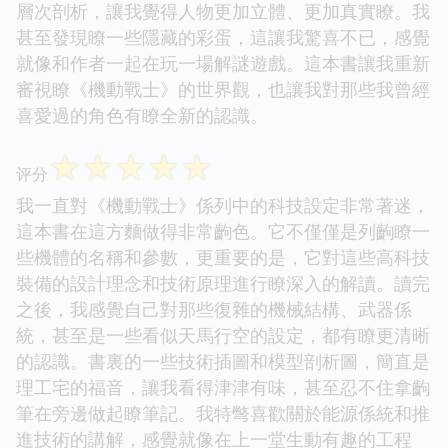
層次剖析，讓我覺得人物更加立體、更加真實瞭。我
甚至發現瞭一些隱藏的彩蛋，這讓我驚喜不已，感覺
就像和作者一起在玩一場解謎遊戲。這本書讓我重新
審視瞭《機動戰士》的世界觀，也讓我對那些我曾經
喜愛過的角色有瞭全新的認識。
☆
☆
☆
☆
☆
评分
我一直對《機動戰士》係列中的科技設定非常著迷，
這本書在這方麵做得非常齣色。它不僅僅是列齣瞭一
些機體的名稱和參數，更重要的是，它對這些高科技
裝備的設計理念和技術原理進行瞭深入的解讀。讀完
之後，我感覺自己對那些復雜的機械結構、武器係
統，甚至是一些看似天馬行空的設定，都有瞭更清晰
的認識。書裏的一些技術插圖和模型剖析圖，簡直是
理工宅的福音，讓我看得津津有味，甚至忍不住拿齣
筆在旁邊做起瞭筆記。我特彆喜歡關於能源係統和推
進技術的講解，感覺就像在上一堂生動有趣的工程