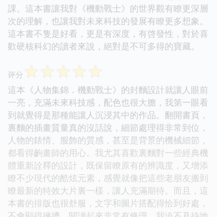
課。這本書讓我對《機動戰士》的世界觀有瞭更深層
次的理解，也讓我對未來科技的發展有瞭更多想象。
這本書不隻是好看，更是有深度，有啓發性，對於喜
歡硬核科幻的讀者來說，絕對是不可多得的寶藏。
☆
☆
☆
☆
☆
评分
這本《人物集錦．機動戰士》的封麵設計就讓人眼前
一亮，充滿未來科技感，配色也很大膽，我第一眼看
到就覺得是那種能讓人沉浸其中的作品。翻開書頁，
裏麵的插畫質量真的沒話說，細節處理得非常到位，
人物的錶情、服飾的質感，甚至是背景的機械細節，
都看得齣畫師的用心。我尤其喜歡裏麵對一些經典機
體重新詮釋的設計，既保留瞭原有的辨識度，又增添
瞭不少現代的酷炫元素，感覺就像把這些老朋友搬到
瞭最新的特效大片裏一樣，讓人充滿期待。而且，這
本書的排版也很舒服，文字和圖片搭配得恰到好處，
不會顯得擁擠，閱讀起來非常有條理。我迫不及待地