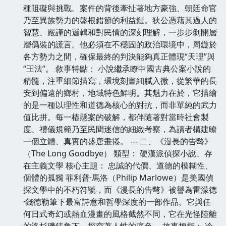
種阻礙與挑戰。案件的背後牽扯著地方豪強、朝廷命官
乃至異族勢力的盤根錯節的利益鏈。狄公憑藉其過人的
智慧、嚴謹的邏輯和對民情的深刻理解，一步步剝開層
層僞裝的謊言。他必須在不穩固的政治環境中，周鏇於
各方勢力之間，確保最終的判決能夠真正體現“天理”與
“王法”。 敘事特點： 小說繼承瞭中國古典公案小說的
精髓，注重細節描寫，環境刻畫細膩入微，從繁華的長
安到偏遠的鄉村，地域特色鮮明。其魅力在於，它描繪
的是一種以理性和道德為核心的對抗，而非單純的武力
值比拼。每一樁懸案的破解，都伴隨著對當時社會製
度、禮儀規範乃至民間迷信的細緻考察，為讀者構建瞭
一個立體、真實的盛唐畫捲。 --- 二、《漫長的告彆》
（The Long Goodbye） 類型： 硬漢派偵探小說、存
在主義文學 核心主題： 忠誠的代價、道德的模糊性、
個體的孤獨 菲利普·馬洛（Philip Marlowe）是美國偵
探文學中的不朽符號，而《漫長的告彆》被譽為雷濛德
·錢德勒筆下最富詩意和哲學深度的一部作品。它與任
何日式奇幻或熱血漫畫的風格截然不同，它在光怪陸離
的洛杉磯錶象下，探究著人性的底色。 故事梗概： 冷