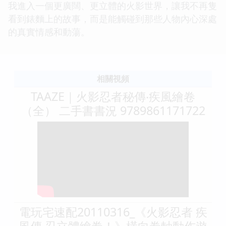
我進入一個更廣闊、更立體的火影世界，讓我不再隻
看到錶麵上的故事，而是能觸碰到那些人物內心深處
的真實情感和動蕩。
相關視頻
TAAZE｜火影忍者秘傳‧疾風繪卷
（全） 二手書書況 9789861171722
電玩宅速配20110316_《火影忍者 疾
風傳 忍立體繪卷！》橫向卷軸動作遊