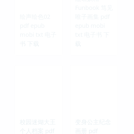
Funbook 笃见
绘声绘色02
唯子画集 pdf
pdf epub
epub mobi
mobi txt 电子
txt 电子书 下
书 下载
载
校园迷煳大王
变身公主纪念
个人档案 pdf
画册 pdf