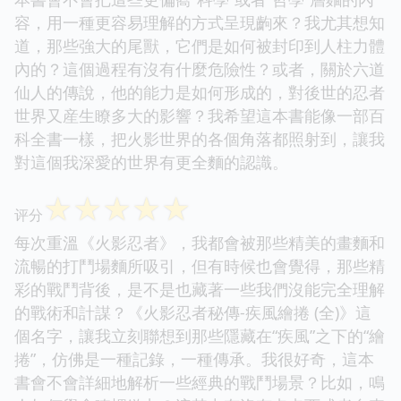
容，用一種更容易理解的方式呈現齣來？我尤其想知
道，那些強大的尾獸，它們是如何被封印到人柱力體
內的？這個過程有沒有什麼危險性？或者，關於六道
仙人的傳說，他的能力是如何形成的，對後世的忍者
世界又産生瞭多大的影響？我希望這本書能像一部百
科全書一樣，把火影世界的各個角落都照射到，讓我
對這個我深愛的世界有更全麵的認識。
☆
☆
☆
☆
☆
评分
每次重溫《火影忍者》，我都會被那些精美的畫麵和
流暢的打鬥場麵所吸引，但有時候也會覺得，那些精
彩的戰鬥背後，是不是也藏著一些我們沒能完全理解
的戰術和計謀？《火影忍者秘傳-疾風繪捲 (全)》這
個名字，讓我立刻聯想到那些隱藏在“疾風”之下的“繪
捲”，仿佛是一種記錄，一種傳承。我很好奇，這本
書會不會詳細地解析一些經典的戰鬥場景？比如，鳴