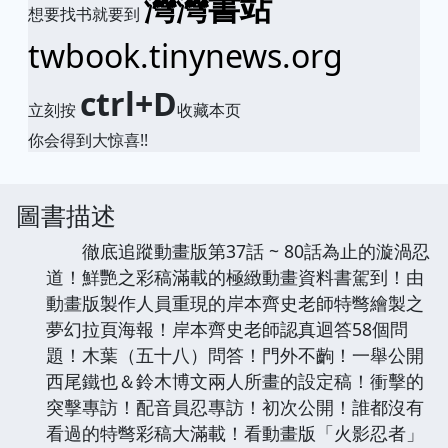
灣灣書站
想要找书就要到
twbook.tinynews.org
ctrl+D
立刻按
收藏本页
你会得到大惊喜!!
圖書描述
徹底追蹤動畫版第37話 ~ 80話為止的漩渦忍
道！鮮艷之彩稿滿載的極緻動畫資料書駕到！由
動畫版製作人員重現的岸本齊史老師特彆繪製之
夢幻拉頁海報！岸本齊史老師認真迴答58個問
題！木葉（五十八）問答！門外不齣！一舉公開
西尾鐵也＆鈴木博文兩人所畫的設定稿！衝擊的
突擊專訪！配音員忍專訪！初次公開！誰都沒有
看過的特彆彩稿大滿載！看動畫版「火影忍者」