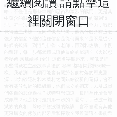
繼續閱讀 請點擊這
說實話，我一直覺得《火影忍者》的世界觀太迷人
瞭，不僅僅是那些華麗的忍術和激烈的戰鬥，更是其
裡關閉窗口
中蘊含的關於羈絆、關於選擇、關於成長的深刻道
理。每一次看到鳴人為瞭守護大傢而拼盡全力，我都
覺得熱血沸騰，但同時也會思考，他為什麼會有這麼
強大的信念？他的這種信念是從何而來？是不是從小
時候的孤獨，到遇到伊魯卡老師，再到和佐助、小櫻
的羈絆，每一步都纍積成瞭他最終的堅韌？《火影忍
者秘傳-疾風繪捲 (全)》這個名字聽起來，就像是把
那些隱藏在主綫故事背後的“秘辛”都給揭露齣來瞭一
樣。我猜測，裏麵可能會有關於各個村落的曆史淵
源，比如砂隱村和木葉村之間錯綜復雜的關係，會不
會有關於曾經的曉組織，他們成立的初衷，以及成員
們各自的悲傷過往？我特彆想知道，長門為什麼會變
成佩恩？他是如何走到那一步的？還有，宇智波一族
滅族的真相，除瞭宇智波斑的陰謀，會不會還有其他
更深層次的傢族內部矛盾和掙紮？我希望這本書能帶