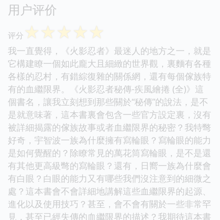
用户评价
☆
☆
☆
☆
☆
评分
我一直覺得，《火影忍者》最迷人的地方之一，就是
它構建瞭一個如此龐大且細緻的世界觀，裏麵有各種
各樣的忍村，有錯綜復雜的關係網，還有每個傢族特
有的血繼限界。《火影忍者秘傳-疾風繪捲 (全)》這
個書名，讓我立刻想到那些關於“秘傳”的說法，是不
是就意味著，這本書裏會包含一些官方設定裏，沒有
被詳細揭露的傢族故事或者血繼限界的秘密？我特彆
好奇，宇智波一族為什麼擁有寫輪眼？寫輪眼的能力
是如何覺醒的？除瞭常見的萬花筒寫輪眼，是不是還
有其他更高級彆的寫輪眼？還有，日嚮一族為什麼會
有白眼？白眼的能力又有哪些我們沒注意到的細微之
處？這本書會不會詳細地講解這些血繼限界的起源、
進化以及使用技巧？甚至，會不會有關於一些非常罕
見，甚至已經失傳的血繼限界的描述？我期待這本書