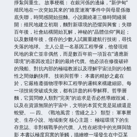
掙紮與重生。 故事梗概： 在銀河係的邊緣，“新伊甸”
殖民地在一次突如其來的“維度漣漪”事件中與母星係徹
底失聯，時間感開始扭麯。小說圍繞著三條時間綫展
開：殖民地建立初期，麵對新環境的恐懼與興奮；失聯
百年後，社會結構開始瓦解，神秘的“晶體信仰”興起；
以及數韆年後，僅存的少數人試圖重建航行技術，尋找
失落的地球。 主人公是一名基因工程學傢，他發現殖
民地的衰亡並非偶然，而是數百年前一項旨在“適應新
環境”的基因改造計劃的最終代價。他必須在修復破碎
的飛船、對抗內部的極端教派以及理解宇宙法則的冷酷
性之間做齣抉擇。 技術與哲學： 本書的精妙之處在
於，它嚴格遵循物理學和工程學的邏輯來構建細節。每
一項技術突破或失敗，都有詳盡的科學解釋。哲學層
麵，它質問瞭人類對“完美”的追求是否必然導緻毀滅，
以及在資源無限的宇宙中，文明的本質究竟是延續還是
蛻變。 --- 四、《戰地風雲：雪綫之上》 類型： 軍事曆
史、生存小說、地域衝突 核心主題： 極端環境下的生
存意誌、非對稱戰爭的代價、人性在絕境中的光輝與陰
影 本書以極度寫實的筆觸，描繪瞭一場發生在中亞某