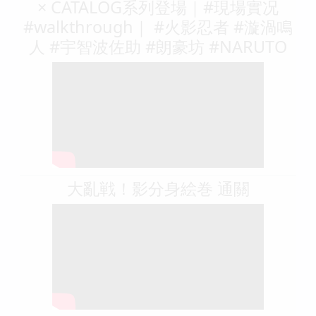
× CATALOG系列登場｜#現場實况
#walkthrough｜ #火影忍者 #漩渦鳴
人 #宇智波佐助 #朗豪坊 #NARUTO
大亂戦！影分身絵巻 通關