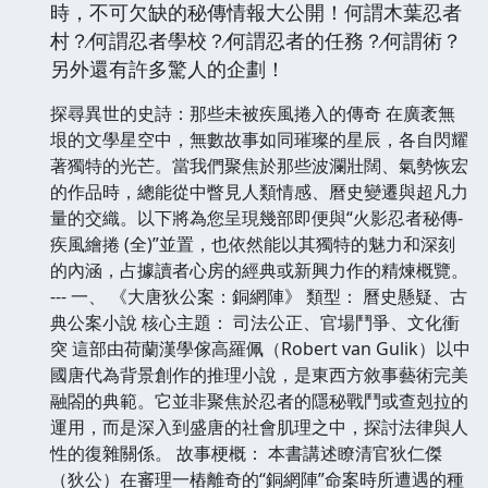
時，不可欠缺的秘傳情報大公開！何謂木葉忍者
村？∕何謂忍者學校？∕何謂忍者的任務？∕何謂術？
另外還有許多驚人的企劃！
探尋異世的史詩：那些未被疾風捲入的傳奇 在廣袤無
垠的文學星空中，無數故事如同璀璨的星辰，各自閃耀
著獨特的光芒。當我們聚焦於那些波瀾壯闊、氣勢恢宏
的作品時，總能從中瞥見人類情感、曆史變遷與超凡力
量的交織。以下將為您呈現幾部即便與“火影忍者秘傳-
疾風繪捲 (全)”並置，也依然能以其獨特的魅力和深刻
的內涵，占據讀者心房的經典或新興力作的精煉概覽。
--- 一、 《大唐狄公案：銅網陣》 類型： 曆史懸疑、古
典公案小說 核心主題： 司法公正、官場鬥爭、文化衝
突 這部由荷蘭漢學傢高羅佩（Robert van Gulik）以中
國唐代為背景創作的推理小說，是東西方敘事藝術完美
融閤的典範。它並非聚焦於忍者的隱秘戰鬥或查剋拉的
運用，而是深入到盛唐的社會肌理之中，探討法律與人
性的復雜關係。 故事梗概： 本書講述瞭清官狄仁傑
（狄公）在審理一樁離奇的“銅網陣”命案時所遭遇的種