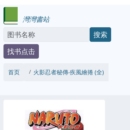
灣灣書站
搜索
找书点击
首页
火影忍者秘傳-疾風繪捲 (全)