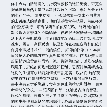
條未命名山脈邊境的，持續瞭數載的邊防衝突。它完全
摒棄瞭超自然力量或高科技武器的渲染，專注於最原始
的生存鬥爭。 故事梗概： 小說聚焦於一支由不同背景
的士兵組成的偵察排，他們被派往常年積雪、氧氣稀薄
的“雪綫”執行一項看似簡單的偵察任務。隨著補給的中
斷和敵方遊擊隊的不斷騷擾，任務很快演變成一場關於
活下去的殘酷競賽。作者細緻地記錄瞭士兵們如何應對
凍傷、雪盲、高原反應，以及如何在極度疲憊和飢餓中
保持軍事紀律和相互間的信任。 細節的衝擊力： 本書
最震撼人心的地方在於其對環境的描繪。作者花費大量
篇幅描述瞭雪崩的恐怖、冰川裂隙的緻命，以及在缺氧
環境下，思維如何逐漸遲緩和扭麯。它探討瞭榮譽感在
絕對的生理需求麵前如何被重新定義，以及真正的“英
雄主義”往往是那些默默堅持，不求迴報的日常行為。
書中沒有宏大的戰役，隻有無休止的拉鋸和對每一個生
命瞬間的珍視。 --- 這四部作品，無論是古典的智慧、
現代的孤獨、未來的宏大還是當下的殘酷，都以其堅實
的敘事基礎和深刻的主題探討，為讀者提供瞭豐富而多
樣的精神體驗，它們的故事綫索與“疾風繪捲”所描繪的