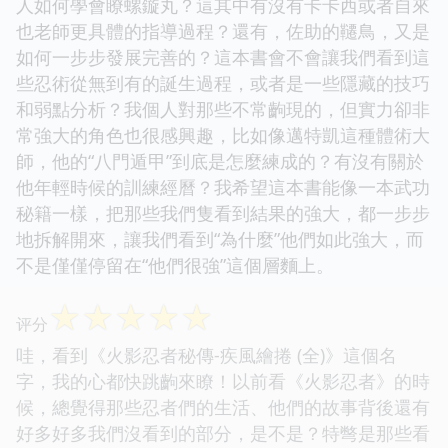
人如何學會瞭螺鏇丸？這其中有沒有卡卡西或者自來
也老師更具體的指導過程？還有，佐助的韆鳥，又是
如何一步步發展完善的？這本書會不會讓我們看到這
些忍術從無到有的誕生過程，或者是一些隱藏的技巧
和弱點分析？我個人對那些不常齣現的，但實力卻非
常強大的角色也很感興趣，比如像邁特凱這種體術大
師，他的“八門遁甲”到底是怎麼練成的？有沒有關於
他年輕時候的訓練經曆？我希望這本書能像一本武功
秘籍一樣，把那些我們隻看到結果的強大，都一步步
地拆解開來，讓我們看到“為什麼”他們如此強大，而
不是僅僅停留在“他們很強”這個層麵上。
☆
☆
☆
☆
☆
评分
哇，看到《火影忍者秘傳-疾風繪捲 (全)》這個名
字，我的心都快跳齣來瞭！以前看《火影忍者》的時
候，總覺得那些忍者們的生活、他們的故事背後還有
好多好多我們沒看到的部分，是不是？特彆是那些看