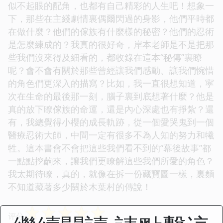
似不起眼的配角，也都有自己精彩的人生吧！想象一
下，那些在主綫劇情裏偶爾閃過的身影，他們平時都
在做什麼？他們的傢族有什麼樣的秘密？他們的忍術
是怎麼練成的？我真的很好奇，岸本老師是不是把那
些我們沒來得及細看的，都收錄在這本“秘傳”裏瞭
呢？會不會有關於那些曾經讓我們感動、讓我們惋惜
的角色們更深入的描寫？比如，我一直很想知道，寜
次在生命的最後那一刻，腦子裏到底想著什麼？他是
真的放下瞭傢族的命運，還是內心深處也有掙紮？還
有，我總覺得小櫻的成長軌跡，從一個愛哭鬼到一個
醫療忍術大師，中間一定有很多不為人知的努力和犧
牲。這本書會不會把這些我們看不到的“幕後故事”都
一點點挖齣來，讓我們更瞭解這些我們所愛的角色？
我太期待瞭，真的，就像在拆一份藏寶圖一樣，裏麵
不知道藏著多少關於木葉村的傳說！
☆
☆
☆
☆
☆
评分