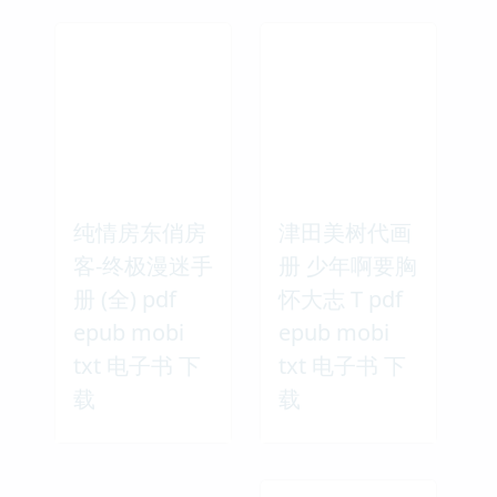
纯情房东俏房
津田美树代画
客-终极漫迷手
册 少年啊要胸
册 (全) pdf
怀大志 T pdf
epub mobi
epub mobi
txt 电子书 下
txt 电子书 下
载
载