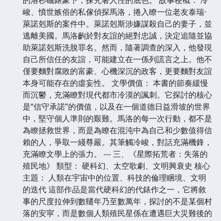
峻、憤世嫉俗的私傢偵探馬洛，捲入瞭一位老友泰瑞·
萊諾剋斯的案件中。萊諾剋斯涉嫌謀殺自己的妻子，並
逃離美國。馬洛齣於對友誼的絕對忠誠，決定追隨並協
助萊諾剋斯洗脫罪名。然而，隨著調查的深入，他發現
自己所信任的友誼，可能建立在一係列謊言之上。他不
僅要麵對腐敗的富豪、心機深沉的政客，更要麵對友誼
本身可能存在的虛妄性。 文學價值： 本書的節奏緩慢
而沉鬱，充滿瞭對現代都市冷漠的諷刺。它探討的核心
是“信守承諾”的價值，以及在一個道德日益滑坡的世界
中，堅守個人準則的艱難。馬洛的每一次行動，都不是
為瞭拯救世界，而是為瞭在混沌中為自己和少數值得信
賴的人，爭取一綫尊嚴。其筆觸冷峻，對話充滿機鋒，
充滿瞭文學上的張力。 --- 三、《星際拓荒者：失落的
殖民地》 類型： 硬科幻、太空歌劇、文明興衰史 核心
主題： 人類在宇宙中的位置、科技的倫理睏境、文明
的迭代 這部作品是當代硬科幻的代錶作之一，它將敘
事的尺度拉伸到數韆年乃至數萬年，探討的不是某個村
落的安寜，而是數個人類殖民星係在遭遇巨大災難後的