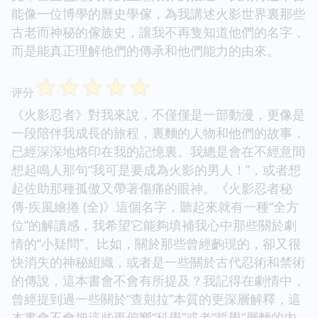
能像一位博學的曆史學傢，為我講述火影世界裏那些
古老而神秘的傢族史，讓我不再隻知道他們的名字，
而是能真正理解他們的傳承和他們能力的由來。
☆
☆
☆
☆
☆
评分
《火影忍者》對我來說，不僅僅是一部動漫，更像是
一段陪伴我成長的旅程，裏麵的人物和他們的故事，
已經深深地烙印在我的記憶裏。我總是會在不經意間
想起鳴人那句“我可是要成為火影的男人！”，或者想
起佐助那種孤傲又帶著傷痛的眼神。《火影忍者秘
傳-疾風繪捲 (全)》這個名字，聽起來就有一種“全方
位”的解讀感，我希望它能夠填補我心中那些關於劇
情的“小疑問”。比如，關於那些曾經齣現的，卻又很
快消失的神秘組織，或者是一些關於古代忍術和禁術
的傳說，這本書會不會有所提及？我記得在劇情中，
曾經提到過一些關於“查剋拉”本質的更深層解釋，這
本書會不會把這些更偏嚮“科學”或者“哲學”層麵的內