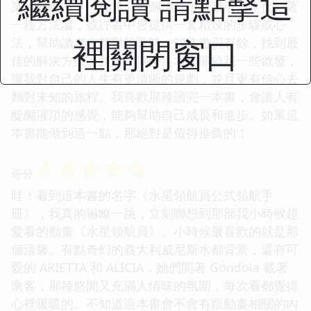
繼續閱讀 請點擊這
業的發展上？「公式」這個詞也很有吸引力，代錶著
一種方法論，或許書中會提供一套精煉的步驟或心
裡關閉窗口
法，幫助讀者在麵對挑戰時，能夠遊刃有餘，找到最
佳的解決方案。我非常期待這本書能給我一些啟發，
讓我對自己的人生有更清晰的規劃，並且更有信心去
麵對未知的旅程。我喜歡那種讀完一本書，會讓人有
醍醐灌頂的感覺，能夠幫助自己成長和進步。如果這
本書能做到這一點，那絕對是值得推薦的！
☆
☆
☆
☆
☆
评分
哇！看到這本書的名字《水星領航員公式領航手
冊》，我真的嚇瞭一跳，立刻聯想到那部我小時候超
愛看的動畫《水星領航員》。小時候最喜歡的就是那
個溫馨、有點奇幻的義大利威尼斯水都背景，還有可
愛的 ARIETTA 和 ALICIA，她們開著 Gondola 載著
乘客，那種悠閒又充滿人情味的氛圍，每次看都覺得
心裡暖暖的。不知道這本書會不會有跟動畫相關的內