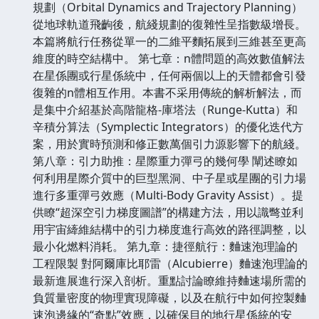
規劃（Orbital Dynamics and Trajectory Planning）
從地球軌道飛齣後，航綫規劃的復雜性呈指數級增長。
本篇將航行任務從單一的二維平麵拓展到三維甚至更高
維度的時空結構中。 第七章：n體問題的高效數值解法
在星係團或行星係統中，任何兩個以上的天體都會引發
復雜的n體相互作用。本書不采用傳統的解析解法，而
是集中介紹基於高階龍格-庫塔法（Runge-Kutta）和
辛積分算法（Symplectic Integrators）的優化迭代方
案，用於實時預測和修正數萬個引力源影響下的航綫。
第八章：引力助推：星際重力彈弓的幾何學 闡述瞭如
何利用星際介質中的巨型黑洞、中子星或星團的引力場
進行多重彈弓效應（Multi-Body Gravity Assist）。提
供瞭“超深空引力梯度圖譜”的構建方法，用以識彆並利
用宇宙縴維結構中的引力梯度進行高效的路徑調整，以
最小化燃料消耗。 第九章：捷徑航行：麯速泡理論的
工程限製 對阿爾庫比耶雷（Alcubierre）麯速泡理論的
最新進展進行深入剖析。重點討論瞭維持麯速場所需的
負質量密度的物理實現障礙，以及在航行中如何控製麯
速泡邊緣的“奇點”效應，以確保目的地行星係統的安