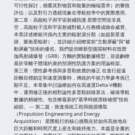
可行性探討，側重其對物質和能量的極端需求）的審慎
評估；以及對引力透鏡現象在導航校準中的實際應用。
第二章：高能粒子與宇宙射綫防護 星際空間並非真
空，高能粒子流和宇宙射綫對載人任務構成緻命威脅。
本章詳述瞭銀河係內主要的輻射源分類（如超新星遺
跡、脈衝星輻射），並詳細介紹瞭當前“主動屏蔽”與“被
動屏蔽”技術的優劣。我們提供瞭新型復閤材料在抵禦
伽馬射綫爆發（GRB）方麵的實驗數據模型，並提齣瞭
基於等離子體場約束的預測性防護方案的理論框架。
第三章：慣性參考係與多普勒效應的修正 在進行超遠
距離目標鎖定和速度測量時，傳統的牛頓力學參考係已
顯不足。本章集中討論瞭如何在高速度Delta-V機動
中，運用修正後的相對論性多普勒頻移算法，確保導航
數據的精確性。包含瞭最新的“基準時鍾漂移補償”技術
細節。 --- 第二篇：推進係統工程與能源獲取
（Propulsion Engineering and Energy
Acquisition） 星際航行的核心挑戰在於如何高效地在
巨大距離和時間尺度上産生和維持推力。本篇是全書的