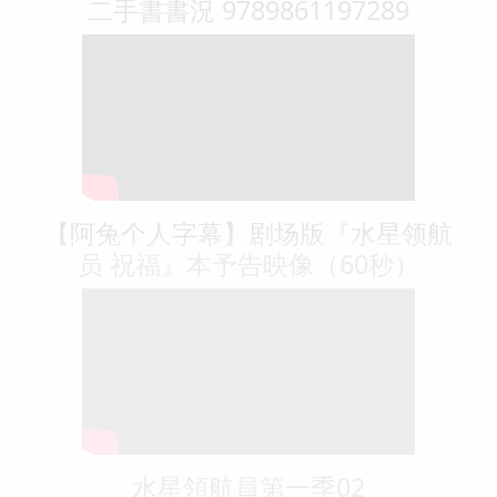
二手書書況 9789861197289
【阿兔个人字幕】剧场版『水星领航
员 祝福』本予告映像（60秒）
水星領航員第一季02