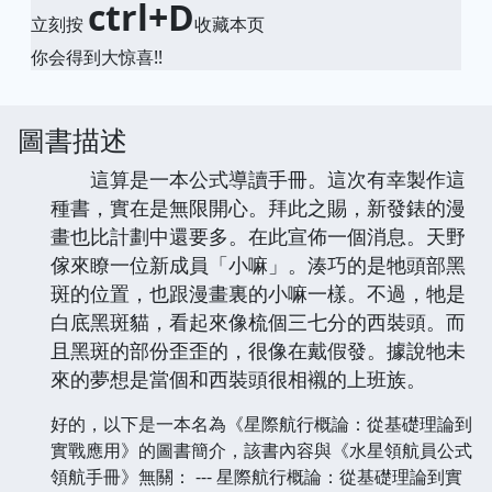
ctrl+D
立刻按
收藏本页
你会得到大惊喜!!
圖書描述
這算是一本公式導讀手冊。這次有幸製作這
種書，實在是無限開心。拜此之賜，新發錶的漫
畫也比計劃中還要多。在此宣佈一個消息。天野
傢來瞭一位新成員「小嘛」。湊巧的是牠頭部黑
斑的位置，也跟漫畫裏的小嘛一樣。不過，牠是
白底黑斑貓，看起來像梳個三七分的西裝頭。而
且黑斑的部份歪歪的，很像在戴假發。據說牠未
來的夢想是當個和西裝頭很相襯的上班族。
好的，以下是一本名為《星際航行概論：從基礎理論到
實戰應用》的圖書簡介，該書內容與《水星領航員公式
領航手冊》無關： --- 星際航行概論：從基礎理論到實