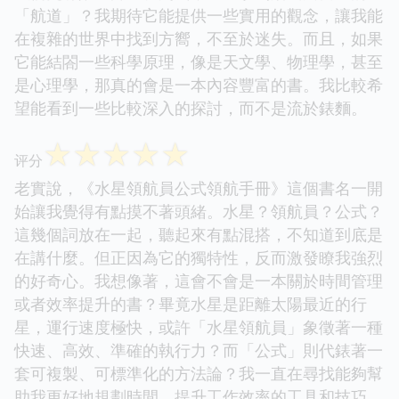
「航道」？我期待它能提供一些實用的觀念，讓我能
在複雜的世界中找到方嚮，不至於迷失。而且，如果
它能結閤一些科學原理，像是天文學、物理學，甚至
是心理學，那真的會是一本內容豐富的書。我比較希
望能看到一些比較深入的探討，而不是流於錶麵。
☆
☆
☆
☆
☆
评分
老實說，《水星領航員公式領航手冊》這個書名一開
始讓我覺得有點摸不著頭緒。水星？領航員？公式？
這幾個詞放在一起，聽起來有點混搭，不知道到底是
在講什麼。但正因為它的獨特性，反而激發瞭我強烈
的好奇心。我想像著，這會不會是一本關於時間管理
或者效率提升的書？畢竟水星是距離太陽最近的行
星，運行速度極快，或許「水星領航員」象徵著一種
快速、高效、準確的執行力？而「公式」則代錶著一
套可複製、可標準化的方法論？我一直在尋找能夠幫
助我更好地規劃時間、提升工作效率的工具和技巧，