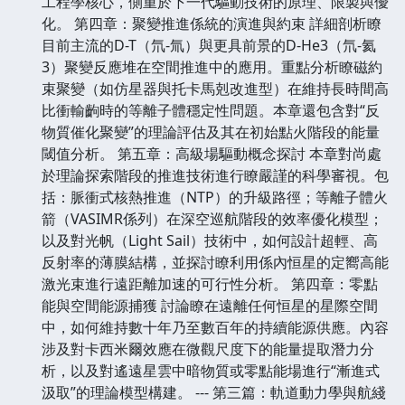
工程學核心，側重於下一代驅動技術的原理、限製與優
化。 第四章：聚變推進係統的演進與約束 詳細剖析瞭
目前主流的D-T（氘-氚）與更具前景的D-He3（氘-氦
3）聚變反應堆在空間推進中的應用。重點分析瞭磁約
束聚變（如仿星器與托卡馬剋改進型）在維持長時間高
比衝輸齣時的等離子體穩定性問題。本章還包含對“反
物質催化聚變”的理論評估及其在初始點火階段的能量
閾值分析。 第五章：高級場驅動概念探討 本章對尚處
於理論探索階段的推進技術進行瞭嚴謹的科學審視。包
括：脈衝式核熱推進（NTP）的升級路徑；等離子體火
箭（VASIMR係列）在深空巡航階段的效率優化模型；
以及對光帆（Light Sail）技術中，如何設計超輕、高
反射率的薄膜結構，並探討瞭利用係內恒星的定嚮高能
激光束進行遠距離加速的可行性分析。 第四章：零點
能與空間能源捕獲 討論瞭在遠離任何恒星的星際空間
中，如何維持數十年乃至數百年的持續能源供應。內容
涉及對卡西米爾效應在微觀尺度下的能量提取潛力分
析，以及對遙遠星雲中暗物質或零點能場進行“漸進式
汲取”的理論模型構建。 --- 第三篇：軌道動力學與航綫