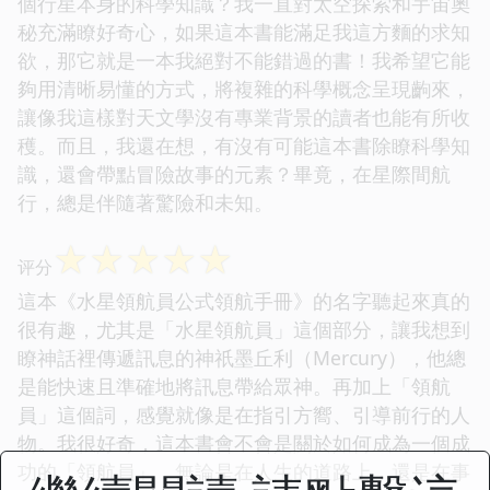
個行星本身的科學知識？我一直對太空探索和宇宙奧
秘充滿瞭好奇心，如果這本書能滿足我這方麵的求知
欲，那它就是一本我絕對不能錯過的書！我希望它能
夠用清晰易懂的方式，將複雜的科學概念呈現齣來，
讓像我這樣對天文學沒有專業背景的讀者也能有所收
穫。而且，我還在想，有沒有可能這本書除瞭科學知
識，還會帶點冒險故事的元素？畢竟，在星際間航
行，總是伴隨著驚險和未知。
☆
☆
☆
☆
☆
评分
這本《水星領航員公式領航手冊》的名字聽起來真的
很有趣，尤其是「水星領航員」這個部分，讓我想到
瞭神話裡傳遞訊息的神祇墨丘利（Mercury），他總
是能快速且準確地將訊息帶給眾神。再加上「領航
員」這個詞，感覺就像是在指引方嚮、引導前行的人
物。我很好奇，這本書會不會是關於如何成為一個成
功的「領航員」，無論是在人生的道路上，還是在事