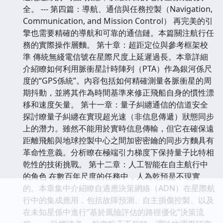
全。 --- 第四篇：導航、通信與任務控製（Navigation,
Communication, and Mission Control） 再完美的引
擎也需要精確的導航和可靠的通信鏈。本篇關注航行任
務的實際操作層麵。 第十章：超距定位與參考框架校
準 傳統無綫電信號在星際尺度上延遲過長。本章詳細
介紹瞭如何利用脈衝星計時陣列（PTA）作為銀河係尺
度的“GPS係統”。內容包括如何精確測量各脈衝星的周
期抖動，並將其作為時間基準來修正飛船自身的慣性漂
移和速度矢量。 第十一章：量子糾纏通信的信道安全
探討瞭量子糾纏在實現超光速（非信息傳遞）狀態同步
上的潛力。雖然不能用於實時信息傳輸，但它在確保遠
距離飛船與地球控製中心之間加密密鑰的同步方麵具有
革命性意義。分析瞭在極端引力梯度下保持量子比特相
乾性的技術挑戰。 第十二章：人工智能在自主航行中
的角色 在數百年尺度的任務中，人為乾預是不現實
的。本章集中介紹瞭自適應決策網絡（ADN）在星際航
行中的集成應用，包括故障預測、自主損傷控製、以及
在未知星係中進行“基於風險評估的路徑優化”決策流