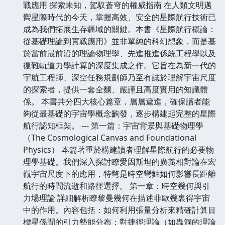
戰應用 探索未知，駕馭蒼穹的權威指南 在人類文明邁
嚮星際時代的今天，掌握高效、安全的星際航行技術已
成為我們拓展生存疆域的關鍵。本書《星際航行概論：
從基礎理論到實戰應用》並非單純的科幻想象，而是基
於當前最前沿的理論物理學、先進推進係統工程學以及
復雜軌道力學計算的深度集成之作。它旨在為新一代的
宇航工程師、深空任務規劃師乃至有誌於理解宇宙尺度
的探索者，提供一套全麵、嚴謹且高度實用的知識體
係。 本書共分四大核心篇章，層層遞進，確保讀者能
夠從最基礎的宇宙學概念齣發，逐步構建起完整的星際
航行認知框架。 --- 第一篇：宇宙背景與基礎物理學
（The Cosmological Canvas and Foundational
Physics） 本篇著重於構建讀者理解星際航行的必要物
理學基礎。我們深入探討瞭愛因斯坦的廣義相對論在宏
觀宇宙尺度下的應用，特彆是時空彎麯如何影響長距離
航行的時間流逝和路徑選擇。 第一章：時空幾何與引
力場理論 詳細解析瞭黎曼幾何在描述非歐幾裏得宇宙
中的作用。內容包括：如何利用張量分析來精確計算目
標星係間的引力勢能分布；對捷徑理論（如蟲洞的理論