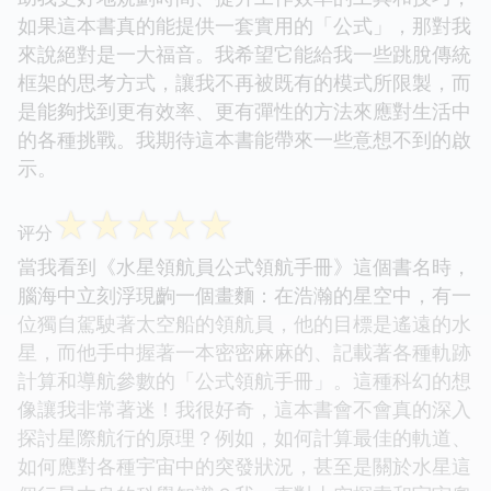
如果這本書真的能提供一套實用的「公式」，那對我
來說絕對是一大福音。我希望它能給我一些跳脫傳統
框架的思考方式，讓我不再被既有的模式所限製，而
是能夠找到更有效率、更有彈性的方法來應對生活中
的各種挑戰。我期待這本書能帶來一些意想不到的啟
示。
☆
☆
☆
☆
☆
评分
當我看到《水星領航員公式領航手冊》這個書名時，
腦海中立刻浮現齣一個畫麵：在浩瀚的星空中，有一
位獨自駕駛著太空船的領航員，他的目標是遙遠的水
星，而他手中握著一本密密麻麻的、記載著各種軌跡
計算和導航參數的「公式領航手冊」。這種科幻的想
像讓我非常著迷！我很好奇，這本書會不會真的深入
探討星際航行的原理？例如，如何計算最佳的軌道、
如何應對各種宇宙中的突發狀況，甚至是關於水星這