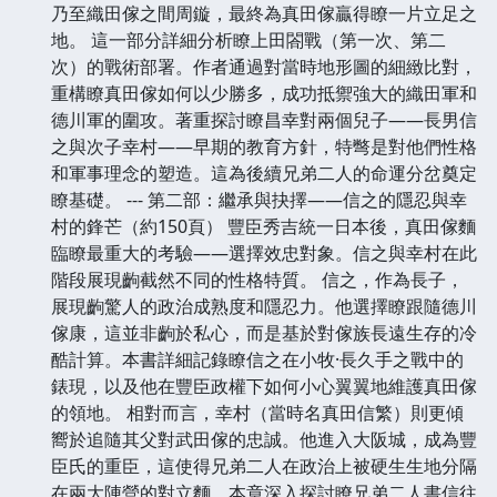
乃至織田傢之間周鏇，最終為真田傢贏得瞭一片立足之
地。 這一部分詳細分析瞭上田閤戰（第一次、第二
次）的戰術部署。作者通過對當時地形圖的細緻比對，
重構瞭真田傢如何以少勝多，成功抵禦強大的織田軍和
德川軍的圍攻。著重探討瞭昌幸對兩個兒子——長男信
之與次子幸村——早期的教育方針，特彆是對他們性格
和軍事理念的塑造。這為後續兄弟二人的命運分岔奠定
瞭基礎。 --- 第二部：繼承與抉擇——信之的隱忍與幸
村的鋒芒（約150頁） 豐臣秀吉統一日本後，真田傢麵
臨瞭最重大的考驗——選擇效忠對象。信之與幸村在此
階段展現齣截然不同的性格特質。 信之，作為長子，
展現齣驚人的政治成熟度和隱忍力。他選擇瞭跟隨德川
傢康，這並非齣於私心，而是基於對傢族長遠生存的冷
酷計算。本書詳細記錄瞭信之在小牧·長久手之戰中的
錶現，以及他在豐臣政權下如何小心翼翼地維護真田傢
的領地。 相對而言，幸村（當時名真田信繁）則更傾
嚮於追隨其父對武田傢的忠誠。他進入大阪城，成為豐
臣氏的重臣，這使得兄弟二人在政治上被硬生生地分隔
在兩大陣營的對立麵。本章深入探討瞭兄弟二人書信往