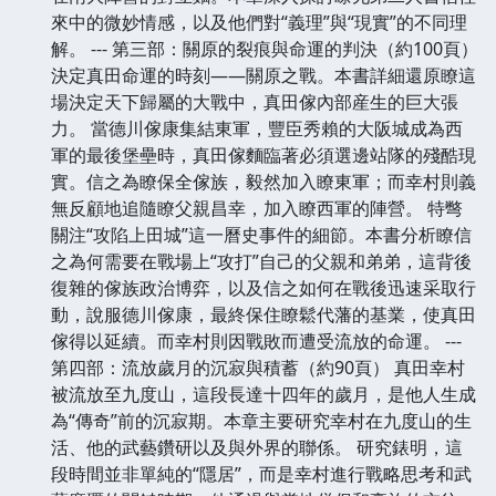
來中的微妙情感，以及他們對“義理”與“現實”的不同理
解。 --- 第三部：關原的裂痕與命運的判決（約100頁）
決定真田命運的時刻——關原之戰。本書詳細還原瞭這
場決定天下歸屬的大戰中，真田傢內部産生的巨大張
力。 當德川傢康集結東軍，豐臣秀賴的大阪城成為西
軍的最後堡壘時，真田傢麵臨著必須選邊站隊的殘酷現
實。信之為瞭保全傢族，毅然加入瞭東軍；而幸村則義
無反顧地追隨瞭父親昌幸，加入瞭西軍的陣營。 特彆
關注“攻陷上田城”這一曆史事件的細節。本書分析瞭信
之為何需要在戰場上“攻打”自己的父親和弟弟，這背後
復雜的傢族政治博弈，以及信之如何在戰後迅速采取行
動，說服德川傢康，最終保住瞭鬆代藩的基業，使真田
傢得以延續。而幸村則因戰敗而遭受流放的命運。 ---
第四部：流放歲月的沉寂與積蓄（約90頁） 真田幸村
被流放至九度山，這段長達十四年的歲月，是他人生成
為“傳奇”前的沉寂期。本章主要研究幸村在九度山的生
活、他的武藝鑽研以及與外界的聯係。 研究錶明，這
段時間並非單純的“隱居”，而是幸村進行戰略思考和武