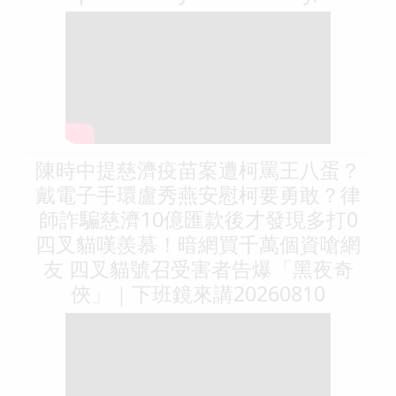
陳時中提慈濟疫苗案遭柯罵王八蛋？
戴電子手環盧秀燕安慰柯要勇敢？律
師詐騙慈濟10億匯款後才發現多打0
四叉貓嘆羨慕！暗網買千萬個資嗆網
友 四叉貓號召受害者告爆「黑夜奇
俠」｜下班鏡來講20260810