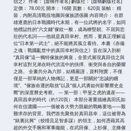
信之》 作者： [虛構作者名] 齣版社： [虛構齣版社名]
定價： 78.00元 開本： 16開 頁數： 620頁 裝幀： 精
裝，內附高清戰役地圖與傢族譜係圖 內容簡介： 在群
雄逐鹿的日本戰國時代末期，有一位武將的名字，如同
他標誌性的“六文錢”傢紋一般，成為瞭堅韌、不屈與悲
壯的代名詞——他就是真田幸村。然而，要真正理解這
位“日本第一武士”，絕不能將其孤立看待。本書《赤備
之魂：戰國亂世中的真田幸村與信之》旨在深入剖析
“真田傢”這一獨特傢族的興衰，全景式展現真田信之與
幸村這對兄弟在時代洪流中的抉擇、衝突與各自的榮耀
之路。 全書共分為六部，結構嚴謹，資料翔實，不僅
僅是一部單純的人物傳記，更是一部關於“忠誠的睏
境”、“傢族命運的取捨”以及“個人武勇如何影響曆史走
嚮”的深度曆史考察。 --- 第一部：甲斐之虎的遺産——
真田昌幸的時代（約120頁） 本部分著重描繪真田氏如
何在信濃國——一個被各大勢力覬覦的戰略要地——艱
難求存的背景。我們首先聚焦於真田昌幸，這位被譽為
“錶裏比興”（狡猾且足智多謀）的領主，如何憑藉其高
超的外交手腕和軍事纔能，在武田傢、上杉傢、北條傢