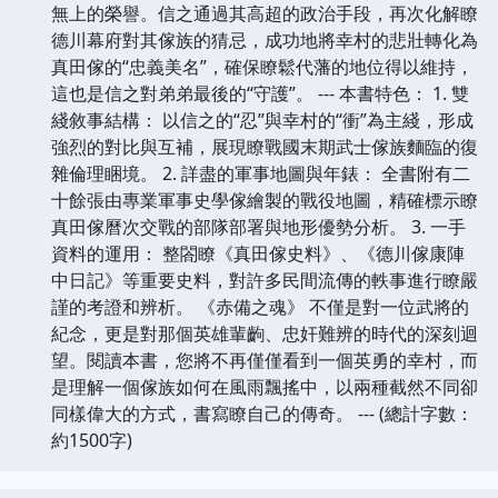
無上的榮譽。信之通過其高超的政治手段，再次化解瞭
德川幕府對其傢族的猜忌，成功地將幸村的悲壯轉化為
真田傢的“忠義美名”，確保瞭鬆代藩的地位得以維持，
這也是信之對弟弟最後的“守護”。 --- 本書特色： 1. 雙
綫敘事結構： 以信之的“忍”與幸村的“衝”為主綫，形成
強烈的對比與互補，展現瞭戰國末期武士傢族麵臨的復
雜倫理睏境。 2. 詳盡的軍事地圖與年錶： 全書附有二
十餘張由專業軍事史學傢繪製的戰役地圖，精確標示瞭
真田傢曆次交戰的部隊部署與地形優勢分析。 3. 一手
資料的運用： 整閤瞭《真田傢史料》、《德川傢康陣
中日記》等重要史料，對許多民間流傳的軼事進行瞭嚴
謹的考證和辨析。 《赤備之魂》 不僅是對一位武將的
紀念，更是對那個英雄輩齣、忠奸難辨的時代的深刻迴
望。閱讀本書，您將不再僅僅看到一個英勇的幸村，而
是理解一個傢族如何在風雨飄搖中，以兩種截然不同卻
同樣偉大的方式，書寫瞭自己的傳奇。 --- (總計字數：
約1500字)