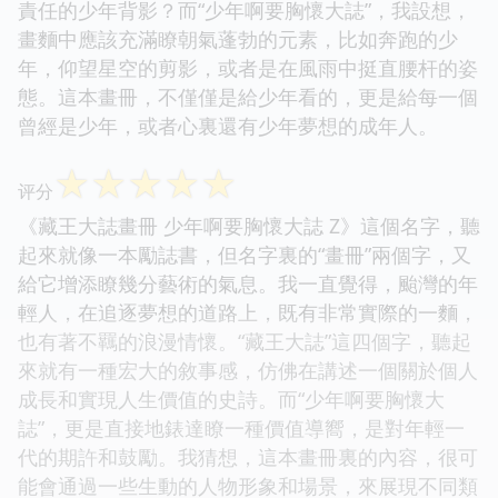
責任的少年背影？而“少年啊要胸懷大誌”，我設想，
畫麵中應該充滿瞭朝氣蓬勃的元素，比如奔跑的少
年，仰望星空的剪影，或者是在風雨中挺直腰杆的姿
態。這本畫冊，不僅僅是給少年看的，更是給每一個
曾經是少年，或者心裏還有少年夢想的成年人。
☆
☆
☆
☆
☆
评分
《藏王大誌畫冊 少年啊要胸懷大誌 Z》這個名字，聽
起來就像一本勵誌書，但名字裏的“畫冊”兩個字，又
給它增添瞭幾分藝術的氣息。我一直覺得，颱灣的年
輕人，在追逐夢想的道路上，既有非常實際的一麵，
也有著不羈的浪漫情懷。“藏王大誌”這四個字，聽起
來就有一種宏大的敘事感，仿佛在講述一個關於個人
成長和實現人生價值的史詩。而“少年啊要胸懷大
誌”，更是直接地錶達瞭一種價值導嚮，是對年輕一
代的期許和鼓勵。我猜想，這本畫冊裏的內容，很可
能會通過一些生動的人物形象和場景，來展現不同類