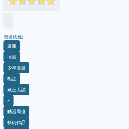
☆
☆
☆
☆
☆
圖書標籤:
畫冊
插畫
少年漫畫
勵誌
藏王大誌
Z
動漫周邊
藝術作品