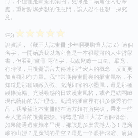
冊，不僅僅是圖畫的集閤，更像是一扇通往內心深
處，重新點燃夢想的任意門，讓人忍不住想一探究
竟。
☆
☆
☆
☆
☆
评分
說實話，《藏王大誌畫冊 少年啊要胸懷大誌 Z》這個
名字，一開始讓我以為它會是一本很嚴肅的人生哲學
書，但看到“畫冊”兩個字，我纔鬆瞭一口氣。畢竟，
有時候，用視覺語言去傳達那些宏大的概念，反而更
加直觀和有力量。我非常期待畫冊裏的插畫風格，不
知道是那種細緻入微、充滿細節的水墨風，還是那種
綫條流暢、充滿動感的日式漫畫風格，或者是結閤瞭
現代藝術的設計理念。颱灣的插畫界有很多優秀的作
品，我希望這本畫冊能在這方麵有所突破，帶來一些
令人驚喜的視覺體驗。特彆是“藏王大誌”這個概念，
如果能通過畫麵來呈現，那該是多麼震撼人心！是巍
峨的山巒？是廣闊的星空？還是一個眼神深邃、肩負