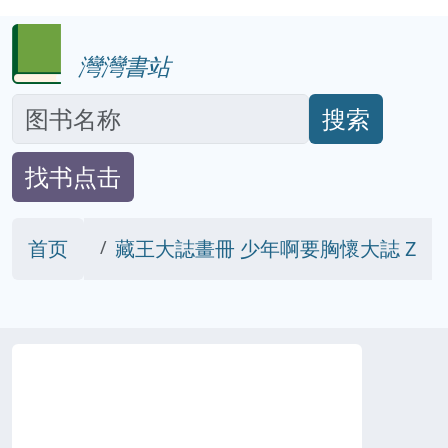
灣灣書站
搜索
找书点击
首页
藏王大誌畫冊 少年啊要胸懷大誌 Z