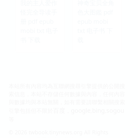
我的主人爱作
神奇宝贝全角
怪完全导读手
色大图鑑 pdf
册 pdf epub
epub mobi
mobi txt 电子
txt 电子书 下
书 下载
载
本站所有內容均為互聯網搜尋引擎提供的公開搜
索信息，本站不存儲任何數據與內容，任何內容
與數據均與本站無關，如有需要請聯繫相關搜索
百度
google
bing
sogou
引擎包括但不限於
，
,
,
等
© 2026 twbook.tinynews.org All Rights