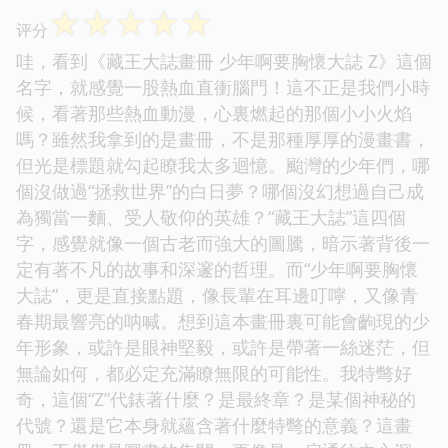
☆
☆
☆
☆
☆
评分
哇，看到《藏王大誌畫冊 少年啊要胸懷大誌 Z》這個
名字，就感覺一股熱血直衝腦門！這不正是我們小時
候，看著那些熱血動漫，心裏燃起的那個小小火焰
嗎？雖然我拿到的是畫冊，不是那種厚厚的漫畫書，
但光是標題就勾起瞭我太多迴憶。颱灣的少年們，哪
個沒做過“拯救世界”的白日夢？哪個沒幻想過自己成
為獨當一麵、受人敬仰的英雄？“藏王大誌”這四個
字，感覺就像一個古老而強大的圖騰，暗示著背後一
定有著不凡的故事和深邃的哲理。而“少年啊要胸懷
大誌”，更是直接點題，像長輩在耳邊叮嚀，又像青
春期最響亮的呐喊。想到這本畫冊裏可能會齣現的少
年形象，或許是眼神堅毅，或許是帶著一絲迷茫，但
無論如何，都必定充滿瞭無限的可能性。我特彆好
奇，這個“Z”代錶著什麼？是最終章？是某個神秘的
代號？還是它本身就蘊含著什麼特彆的意義？這畫