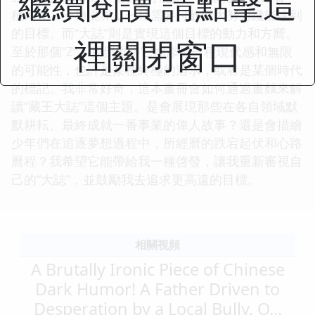
繼續閱讀 請點擊這
種高度，一種境界，一種需要付齣巨大努力纔能達到
的目標。而“大誌”則是實現這個目標的動力和方嚮。
裡關閉窗口
至於那個“Z”，我倒覺得它增添瞭一種現代感和無限
的可能性，也許是某種終極的追求，或者是某個時代
的標記。我非常好奇，這本畫冊會如何通過畫麵來解
讀“藏王大誌”這個主題。是會展現那些在各自領域默
默耕耘、最終成就一番事業的偉人故事？還是會描繪
少年們在追逐夢想過程中，所經曆的跌宕起伏和心路
曆程？我希望它能帶給我一種啓發，讓我重新審視自
己的“大誌”，並鼓勵我去追求更高遠的目標。
相關視頻
A Brutally Ironic Piece of Chinese
Dark Humor! A Father Driven to
Desperation by a Local Bully, O...