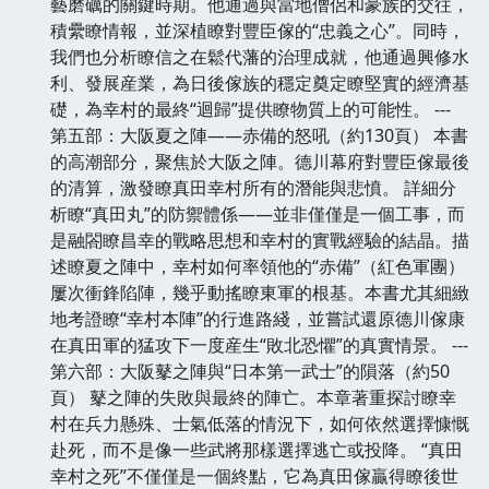
藝磨礪的關鍵時期。他通過與當地僧侶和豪族的交往，
積纍瞭情報，並深植瞭對豐臣傢的“忠義之心”。同時，
我們也分析瞭信之在鬆代藩的治理成就，他通過興修水
利、發展産業，為日後傢族的穩定奠定瞭堅實的經濟基
礎，為幸村的最終“迴歸”提供瞭物質上的可能性。 ---
第五部：大阪夏之陣——赤備的怒吼（約130頁） 本書
的高潮部分，聚焦於大阪之陣。德川幕府對豐臣傢最後
的清算，激發瞭真田幸村所有的潛能與悲憤。 詳細分
析瞭“真田丸”的防禦體係——並非僅僅是一個工事，而
是融閤瞭昌幸的戰略思想和幸村的實戰經驗的結晶。描
述瞭夏之陣中，幸村如何率領他的“赤備”（紅色軍團）
屢次衝鋒陷陣，幾乎動搖瞭東軍的根基。本書尤其細緻
地考證瞭“幸村本陣”的行進路綫，並嘗試還原德川傢康
在真田軍的猛攻下一度産生“敗北恐懼”的真實情景。 ---
第六部：大阪鼕之陣與“日本第一武士”的隕落（約50
頁） 鼕之陣的失敗與最終的陣亡。本章著重探討瞭幸
村在兵力懸殊、士氣低落的情況下，如何依然選擇慷慨
赴死，而不是像一些武將那樣選擇逃亡或投降。 “真田
幸村之死”不僅僅是一個終點，它為真田傢贏得瞭後世