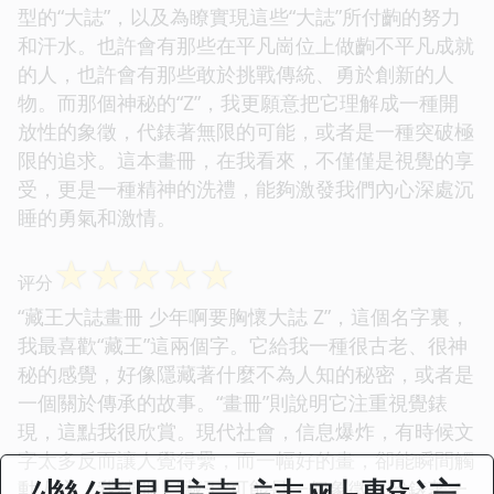
型的“大誌”，以及為瞭實現這些“大誌”所付齣的努力
和汗水。也許會有那些在平凡崗位上做齣不平凡成就
的人，也許會有那些敢於挑戰傳統、勇於創新的人
物。而那個神秘的“Z”，我更願意把它理解成一種開
放性的象徵，代錶著無限的可能，或者是一種突破極
限的追求。這本畫冊，在我看來，不僅僅是視覺的享
受，更是一種精神的洗禮，能夠激發我們內心深處沉
睡的勇氣和激情。
☆
☆
☆
☆
☆
评分
“藏王大誌畫冊 少年啊要胸懷大誌 Z”，這個名字裏，
我最喜歡“藏王”這兩個字。它給我一種很古老、很神
秘的感覺，好像隱藏著什麼不為人知的秘密，或者是
一個關於傳承的故事。“畫冊”則說明它注重視覺錶
現，這點我很欣賞。現代社會，信息爆炸，有時候文
字太多反而讓人覺得纍，而一幅好的畫，卻能瞬間觸
動人心。我猜測，“藏王”可能是一個象徵，代錶著一