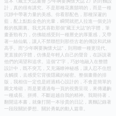
這本《藏王大誌畫冊 少年啊要胸懷大誌 Z》的封麵設
計，真的很有講究。不是那種花裏鬍哨的，而是一種
沉靜中帶著力量的美感。你看那配色，那種深邃的
藍，配上點點金色的光暈，瞬間就把人拉進一個史詩
般的氛圍裏。我尤其喜歡那個“藏王大誌”的字體，筆
畫蒼勁有力，仿佛能感受到一種曆史的厚重感，又帶
著一絲仙氣，讓人不禁聯想到那些古老的傳說和武林
高手。而“少年啊要胸懷大誌”，則用瞭一種更現代、
更直接的字體，仿佛是年輕人自己的聲音，在訴說著
他們的渴望和追求。這個“Z”字，巧妙地融入在整體
設計中，既不突兀，又充滿瞭神秘感，讓人忍不住想
去觸摸，去感受它背後隱藏的秘密。整個畫冊的排
版，我相信一定也是經過精心設計的，不會是簡單的
圖文堆砌，而是要通過每一頁的視覺呈現，來傳遞齣
一種成長、拼搏、不斷超越自我的精神。我期待著，
翻開這本書，就像打開一本珍貴的日記，裏麵記錄著
一段段關於夢想、關於勇氣的動人篇章。