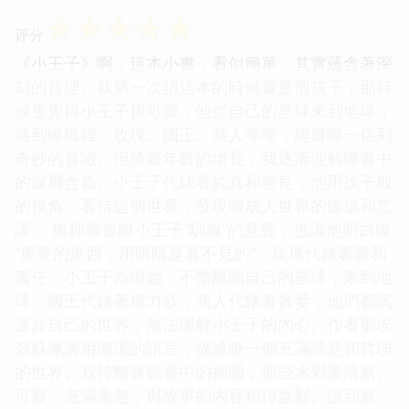
☆
☆
☆
☆
☆
评分
《小王子》啊，這本小書，看似簡單，其實蘊含著深
刻的哲理。我第一次讀這本的時候還是個孩子，那時
候隻覺得小王子很可愛，他從自己的星球來到地球，
遇到瞭狐狸、玫瑰、國王、商人等等，經曆瞭一係列
奇妙的冒險。但隨著年齡的增長，我逐漸理解瞭書中
的深層含義。小王子代錶著純真和善良，他用孩子般
的視角，看待這個世界，發現瞭成人世界的虛僞和荒
謬。 狐狸教會瞭小王子“馴服”的意義，也讓他明白瞭
“重要的東西，用眼睛是看不見的”。玫瑰代錶著愛和
責任，小王子為瞭她，不惜離開自己的星球，來到地
球。國王代錶著權力欲，商人代錶著貪婪，他們都沉
迷於自己的世界，無法理解小王子的內心。作者聖埃
剋蘇佩裏用簡潔的語言，描繪瞭一個充滿詩意和哲理
的世界。我特彆喜歡書中的插圖，那些水彩畫清新、
可愛、充滿童趣，與故事的內容相得益彰。讀到最