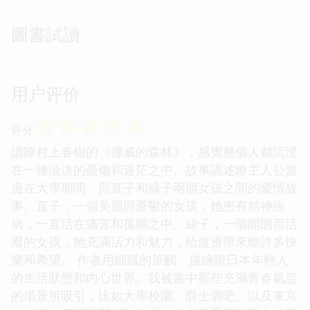
圖書試讀
用户评价
☆
☆
☆
☆
☆
评分
讀瞭村上春樹的《挪威的森林》，感覺整個人都沉浸
在一種淡淡的憂傷和迷茫之中。故事講述瞭主人公渡
邊在大學期間，與直子和綠子兩個女孩之間的愛情故
事。直子，一個美麗而憂鬱的女孩，她患有精神疾
病，一直活在痛苦和孤獨之中。綠子，一個開朗而活
潑的女孩，她充滿活力和魅力，給渡邊帶來瞭許多快
樂和希望。 作者用細膩的筆觸，描繪瞭日本年輕人
的生活狀態和內心世界。我被書中那些充滿青春氣息
的場景所吸引，比如大學校園、爵士酒吧、以及東京