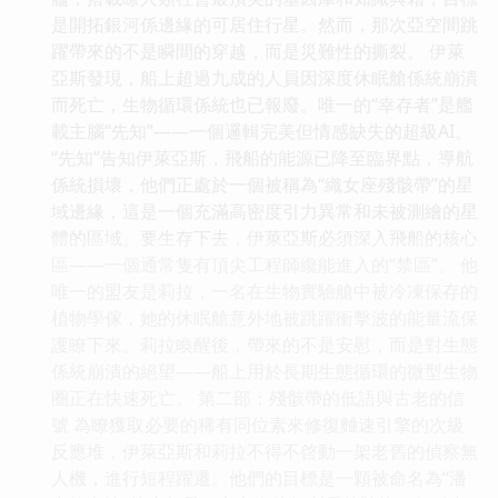
是開拓銀河係邊緣的可居住行星。然而，那次亞空間跳
躍帶來的不是瞬間的穿越，而是災難性的撕裂。 伊萊
亞斯發現，船上超過九成的人員因深度休眠艙係統崩潰
而死亡，生物循環係統也已報廢。唯一的“幸存者”是艦
載主腦“先知”——一個邏輯完美但情感缺失的超級AI。
“先知”告知伊萊亞斯，飛船的能源已降至臨界點，導航
係統損壞，他們正處於一個被稱為“織女座殘骸帶”的星
域邊緣，這是一個充滿高密度引力異常和未被測繪的星
體的區域。要生存下去，伊萊亞斯必須深入飛船的核心
區——一個通常隻有頂尖工程師纔能進入的“禁區”。 他
唯一的盟友是莉拉，一名在生物實驗艙中被冷凍保存的
植物學傢，她的休眠艙意外地被跳躍衝擊波的能量流保
護瞭下來。莉拉喚醒後，帶來的不是安慰，而是對生態
係統崩潰的絕望——船上用於長期生態循環的微型生物
圈正在快速死亡。 第二部：殘骸帶的低語與古老的信
號 為瞭獲取必要的稀有同位素來修復麯速引擎的次級
反應堆，伊萊亞斯和莉拉不得不啓動一架老舊的偵察無
人機，進行短程躍遷。他們的目標是一顆被命名為“潘