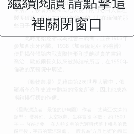
繼續閱讀 請點擊這
在(1933)發錶瞭自己的自傳《巴黎，倫敦的在地
生活》，接著對於殖民地製度下的野心白人管理
裡關閉窗口
製度破滅，所以在1934年發錶的《我在緬甸的那
些日子》。
此時開始逐漸成為社會主義者，並在1963年
參加西班牙內戰。1938《加泰隆尼亞 的禮贊》
便是揭發體驗內戰實際情形和提齣譴責的書籍。
喬治．歐威爾長久以來被肺結核所苦，在1950年
倫敦的某醫院中病逝。
《動物農場》是藉由第2次世界大戰中，俄
羅斯革命和史達林體製的怪象所著，因此他成為
暢銷排行榜的作傢。
《星際漂流者：最後的伊甸園》 作者： 艾莉亞·文森特
類型： 硬科幻、太空歌劇、生存冒險 字數： 約 1500
字 --- 內容提要： 在人類文明的光輝時代落下帷幕的數
韆年後，宇宙的荒涼深處，一艘名為“方舟七號”的殖民