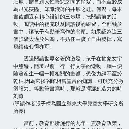
壯麗，體會到人性善惡之間的掙紮，而不至於成
為眼光狹隘、知識淺薄的井底之蛙。何況，每本
書後麵還有精心設計的三步驟，把閱讀前的活
動、閱讀中的補充以及閱讀後的練習，全部融於
書中，讓孩子有動筆寫作的念頭。如果認為這三
個步驟太過於呆闆，不妨任由孩子自由發揮，寫
寫讀後心得亦可。
透過閱讀世界名著的激發，孩子在抽象文字
中悠遊，隨著眼前一行一行文字的遊動，腦中便
隨著産生一幅一幅相關的畫麵，想像力絕不至於
乾枯,因為它揉閤瞭相當豐富的知識，可以充分激
盪腦力。等動筆書寫時，那就是揮灑創造力的時
刻瞭
(導讀作者張子樟為國立颱東大學兒童文學研究所
所長)
當前，教育部所施行的九年一貫教育政策，