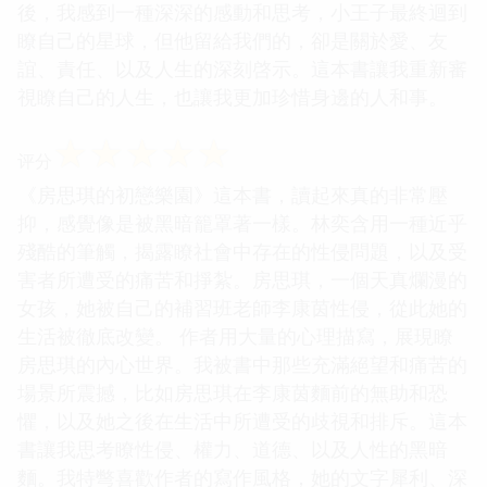
後，我感到一種深深的感動和思考，小王子最終迴到
瞭自己的星球，但他留給我們的，卻是關於愛、友
誼、責任、以及人生的深刻啓示。這本書讓我重新審
視瞭自己的人生，也讓我更加珍惜身邊的人和事。
☆
☆
☆
☆
☆
评分
《房思琪的初戀樂園》這本書，讀起來真的非常壓
抑，感覺像是被黑暗籠罩著一樣。林奕含用一種近乎
殘酷的筆觸，揭露瞭社會中存在的性侵問題，以及受
害者所遭受的痛苦和掙紮。房思琪，一個天真爛漫的
女孩，她被自己的補習班老師李康茵性侵，從此她的
生活被徹底改變。 作者用大量的心理描寫，展現瞭
房思琪的內心世界。我被書中那些充滿絕望和痛苦的
場景所震撼，比如房思琪在李康茵麵前的無助和恐
懼，以及她之後在生活中所遭受的歧視和排斥。這本
書讓我思考瞭性侵、權力、道德、以及人性的黑暗
麵。我特彆喜歡作者的寫作風格，她的文字犀利、深