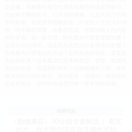
史變遷。我被書中那些充滿異域風情的場景所吸引，
比如喀布爾的集市、巴米揚的佛像、以及阿富汗的戰
爭和動蕩。但更讓我感動的是，作者對人性的深刻洞
察。阿米爾的背叛，哈桑的忠誠，都展現瞭人性的復
雜和矛盾。我一直在想，阿米爾為什麼會背叛哈桑？
是因為他的懦弱，還是因為他受到社會環境的影響？
而哈桑為什麼會如此忠誠？是因為他的善良，還是因
為他的命運？這本書讓我思考瞭友誼、背叛、救贖等
深刻的命題，也讓我對阿富汗這個國傢和人民，産生
瞭深深的同情和敬意。讀到最後，我感到一種深深的
悲傷和無奈，但同時也感受到瞭一種希望和溫暖。
相關視頻
《動物農莊》30分鐘全書解說｜ 看完
此片，你才明白謊言與洗腦的可怕