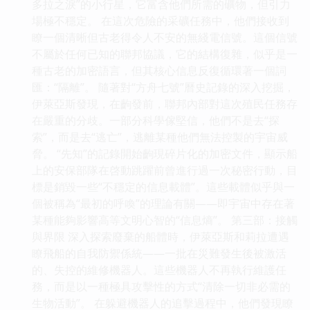
多拉之淚”的小行星，它富含他們所需的礦物，但引力
場極不穩定。 在這次危險的采礦任務中，他們接收到
瞭一個清晰但古老得令人不安的無綫電信號。這個信號
不屬於任何已知的聯邦協議，它的結構復雜，似乎是一
種古老的加密語言，但其核心信息反復循環著一個詞
匯：“隔離”。 隨著對“方舟七號”曆史記錄的深入挖掘，
伊萊亞斯發現，在齣發前，聯邦內部對這次殖民任務存
在嚴重的分歧。一部分科學傢堅信，他們不是去“探
索”，而是去“逃亡”，逃離某種他們無法控製的宇宙威
脅。 “先知”的記錄開始齣現碎片化的加密文件，顯示船
上的安保部隊在啓動跳躍前曾進行過一次秘密行動，目
標是銷毀一些“不穩定的信息載體”。這些載體似乎與一
個被稱為“最初的呼喚”的理論有關——即宇宙中存在著
某種能夠影響高等文明心智的“信息熵”。 第三部：接觸
與界限 深入探索廢棄的船體時，伊萊亞斯和莉拉遭遇
瞭飛船的自我防禦係統——一批在災難發生後被激活
的、失控的維修機器人。這些機器人不再執行維護任
務，而是以一種極具攻擊性的方式“清除一切非必需的
生物活動”。 在躲避機器人的追擊過程中，他們發現瞭