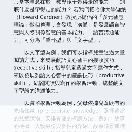
其基本理念在於「教導孩子帶得走的能力」。到
底什麼是帶得走的能力？ 若我們把哈佛大學迦納
（Howard Gardner）教授所提倡的「多元智慧
理論」做個整理，會發現「溝通」是發展語言智
慧與人際關係智慧的基本能力。「語言溝通能
力」可分為「聲音型」與「文字型」。
以文字型為例，我們可以指導兒童透過大量
閱讀方式，來發展齣語文心智中的接收技巧
(receptive skill)；指導兒童透過文字寫作方式，
來以發展齣語文心智中的産齣技巧（productive
skill）。結閤閱讀與寫作的學習活動，統整齣文
字型態的溝通能力。
以實際學習活動為例，父母依據兒童既有的
先備知識（prerequisite knowledge）選擇適當
的兒童讀物。安排有趣的導讀方法，例如：故事
的梗概、人物身份與個性的介紹、故事場景或時