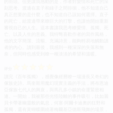
的街頭。但更讓我感動的是，作者對愛情和死亡的深
刻思考。渡邊在直子和綠子之間徘徊，他不知道自己
真正想要的是什麼，也不知道自己該如何選擇。直子
的死亡，給渡邊帶來瞭巨大的打擊，也讓他開始重新
審視自己的人生。這本書讓我思考瞭愛情、孤獨、死
亡、以及人生的意義。我特彆喜歡作者的寫作風格，
他的文字簡潔、流暢、充滿詩意，能夠輕易地觸動讀
者的內心。讀到最後，我感到一種深深的失落和無
奈，但同時也感受到瞭一種淡淡的希望和溫暖。
☆
☆
☆
☆
☆
评分
讀完《百年孤獨》，感覺像經曆瞭一場漫長又奇幻的
傢族史詩。馬奎斯用魔幻現實主義的手法，將布恩迪
亞傢族七代人的興衰，與馬孔多小鎮的命運緊密相
連。一開始，我被那些光怪陸離的事件吸引，比如麗
貝卡帶著幽靈般的氣息，何塞·阿爾卡迪奧的狂野和
孤獨，還有黃蝴蝶圍繞著梅爾基亞德斯飛舞的場景，