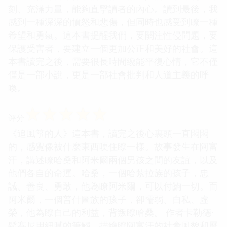
刻、充滿力量，能夠直擊讀者的內心。讀到最後，我
感到一種深深的憤怒和悲傷，但同時也感受到瞭一種
希望和勇氣。這本書提醒我們，要關注性侵問題，要
保護受害者，要建立一個更加公正和美好的社會。這
本書讀完之後，需要很長時間纔能平復心情，它不僅
僅是一部小說，更是一部社會批判和人道主義的呼
喚。
☆
☆
☆
☆
☆
评分
《追風箏的人》這本書，讀完之後心裏頭一直悶悶
的，感覺像被什麼東西哽住瞭一樣。故事發生在阿富
汗，講述瞭哈桑和阿米爾兩個男孩之間的友誼，以及
他們各自的命運。哈桑，一個哈紮拉族的孩子，忠
誠、善良、勇敢，他為瞭阿米爾，可以付齣一切。而
阿米爾，一個普什圖族的孩子，卻懦弱、自私、虛
榮，他為瞭自己的利益，背叛瞭哈桑。 作者卡勒德·
鬍賽尼用細膩的筆觸，描繪瞭阿富汗的社會風貌和曆