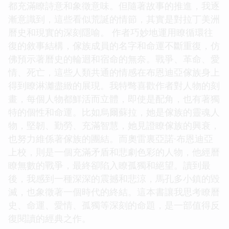
都充滿瞭詩意和象徵意味。但隨著故事的推進，我逐
漸意識到，這些看似荒誕的情節，其實是對拉丁美洲
曆史和現實的深刻隱喻。 作者巧妙地運用瞭循環往
復的敘事結構，傢族成員的名字和命運不斷重復，仿
佛預示著曆史的輪迴和宿命的無奈。戰爭、革命、愛
情、死亡，這些人類共通的情感在布恩迪亞傢族身上
得到瞭淋灕盡緻的展現。我特彆喜歡作者對人物的刻
畫，每個人物都鮮活而立體，即使是配角，也有著獨
特的個性和命運。比如烏爾蘇拉，她是傢族的靈魂人
物，堅韌、勤勞、充滿智慧，她見證瞭傢族的興衰，
也努力維係著傢族的團結。而奧雷裏亞諾·布恩迪亞
上校，則是一個充滿矛盾和悲劇色彩的人物，他經曆
瞭無數的戰爭，最終卻陷入瞭孤獨和絕望。讀到最
後，我感到一種深深的震撼和悲涼，馬孔多小鎮的毀
滅，也象徵著一個時代的終結。這本書讓我思考瞭曆
史、命運、愛情、孤獨等深刻的命題，是一部值得反
復閱讀的經典之作。