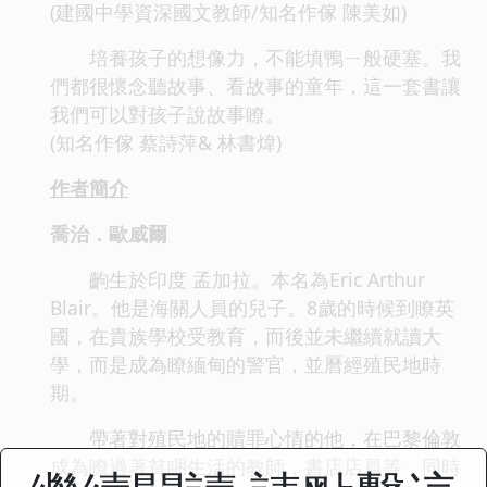
(建國中學資深國文教師/知名作傢 陳美如)
培養孩子的想像力，不能填鴨ㄧ般硬塞。我
們都很懷念聽故事、看故事的童年，這一套書讓
我們可以對孩子說故事瞭。
(知名作傢 蔡詩萍& 林書煒)
作者簡介
喬治．歐威爾
齣生於印度 孟加拉。本名為Eric Arthur
Blair。他是海關人員的兒子。8歲的時候到瞭英
國，在貴族學校受教育，而後並未繼續就讀大
學，而是成為瞭緬甸的警官，並曆經殖民地時
期。
帶著對殖民地的贖罪心情的他，在巴黎倫敦
成為瞭過著貧睏生活的教師，書店店員等，同時