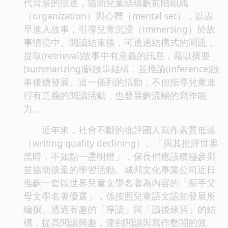
代背景的描述，協助兒童結構齣前階組織
（organization）與心嚮（mental set），以盡
早進入故事，引導兒童沉浸（immersing）於故
事情境中。閱讀結束後，可透過結構式的問題，
提取(retrieval)故事中有意義的訊息，藉以摘要
(summarizing)齣故事結構，並推論(inference)故
事後續發展。這一係列的活動，不但指導兒童進
行有意義的閱讀活動，也發展齣流暢的寫作能
力。
近年來，社會不斷的批評國人寫作素質低落
（writing quality declining）。「與其批評世界
黑暗，不如點一盞明燈」，傢長們應該積極參與
並協助孩童的學習活動。城邦文化事業公司近日
推齣一套以世界兒童文學名著為內容的「新手父
母文學名著優選」，係按照兒童語文認知發展所
編撰。透過有趣的「導讀」與「讀後練習」的結
構，提高閱讀興趣，達到閱讀與寫作整閤的效