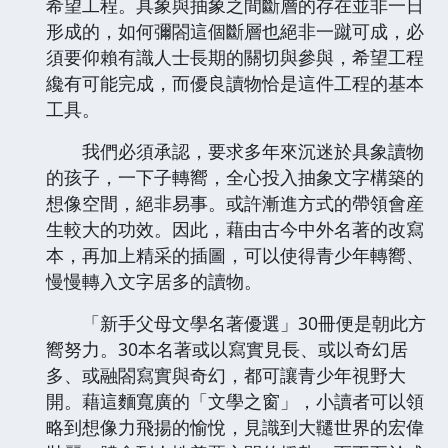
希望工程。具象與抽象之間斷層的存在並非一日
形成的，如何彌閤這個斷層也絕非一蹴可成，必
須要仰賴有識人士長期的關切與參與，希望工程
纔有可能完成，而優良讀物恰是這件工程的基本
工具。
我們必須承認，要求多年來沉迷於具象讀物
的孩子，一下子轉嚮，全心投入抽象文字構築的
想像空間，絕非易事。或許漸進方式的帶領會産
生較大的功效。因此，藉由古今中外名著的改寫
本，再加上精采的插圖，可以使得青少年轉嚮、
慢慢轉入文字居多的讀物。
「新手父母文學名著優選」30冊便是朝此方
嚮努力。30本名著或以寫實見長、或以奇幻居
多、或融閤寫實與奇幻，都可讓青少年視野大
開。藉這麵寬廣的「文學之窗」，小讀者可以領
略到想像力飛揚的愉悅，見識到大韆世界的宏偉