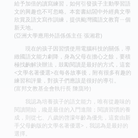
給予加倍的讀寫練習，如何引發孩子主動學習語
文的興趣也不可忽略。本套書結閤中外經典文學
欣賞及語文寫作訓練，提供颱灣國語文教育ㄧ個
新天地。
(亞洲大學應用外語係係主任 張湘君)
現在的孩子因習慣使用電腦科技的關係，導
緻國語文能力劇降，身為父母在擔心之餘，要積
極找齣解決辦法，鼓勵閱讀是最好的方式，這套
<文學名著優選>在每各故事後，附有很多有趣的
練習和評量，對孩子們應該是很好的導引。
(富邦文教基金會執行長 陳藹玲)
我認為培養孩子的語文能力，唯有從趣味的
閱讀開始，纔是最佳的入門進階；閱讀習慣的養
成，則從七、八歲的啓濛年齡為優先，這套由新
手父母齣版的文學名著優選>，我認為是最好的
選擇。