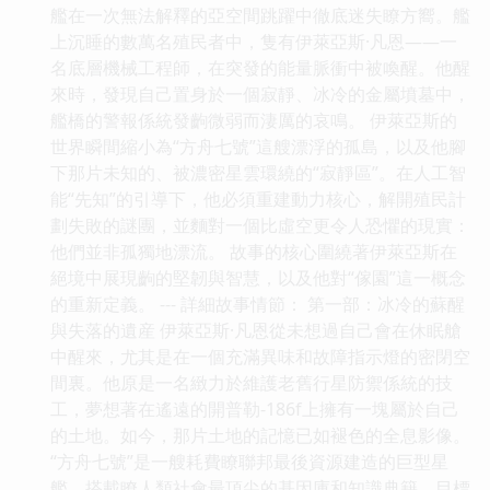
艦在一次無法解釋的亞空間跳躍中徹底迷失瞭方嚮。艦
上沉睡的數萬名殖民者中，隻有伊萊亞斯·凡恩——一
名底層機械工程師，在突發的能量脈衝中被喚醒。他醒
來時，發現自己置身於一個寂靜、冰冷的金屬墳墓中，
艦橋的警報係統發齣微弱而淒厲的哀鳴。 伊萊亞斯的
世界瞬間縮小為“方舟七號”這艘漂浮的孤島，以及他腳
下那片未知的、被濃密星雲環繞的“寂靜區”。在人工智
能“先知”的引導下，他必須重建動力核心，解開殖民計
劃失敗的謎團，並麵對一個比虛空更令人恐懼的現實：
他們並非孤獨地漂流。 故事的核心圍繞著伊萊亞斯在
絕境中展現齣的堅韌與智慧，以及他對“傢園”這一概念
的重新定義。 --- 詳細故事情節： 第一部：冰冷的蘇醒
與失落的遺産 伊萊亞斯·凡恩從未想過自己會在休眠艙
中醒來，尤其是在一個充滿異味和故障指示燈的密閉空
間裏。他原是一名緻力於維護老舊行星防禦係統的技
工，夢想著在遙遠的開普勒-186f上擁有一塊屬於自己
的土地。如今，那片土地的記憶已如褪色的全息影像。
“方舟七號”是一艘耗費瞭聯邦最後資源建造的巨型星
艦，搭載瞭人類社會最頂尖的基因庫和知識典籍，目標