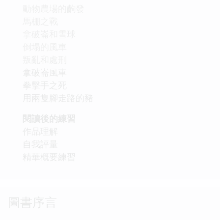
動物農場的齣發
馬棚之戰
拿破崙和雪球
倒塌的風車
叛亂和處刑
拿破崙風車
拳擊手之死
用兩隻腳走路的豬
閱讀後的練習
作品理解
自我評量
精華概要練習
圖書序言