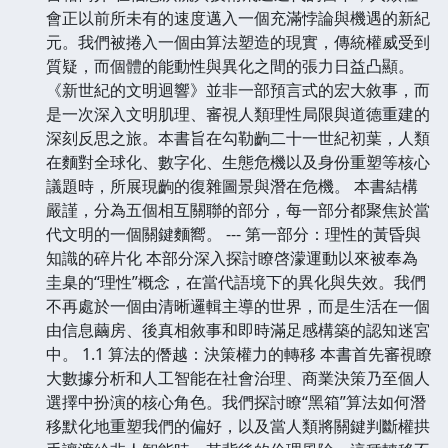
會正以前所未有的速度邁入一個充滿悖論與機遇的新紀
元。我們被捲入一個由算法塑造的現實，傳統權威受到
質疑，而個體的能動性與異化之間的張力日益凸顯。
《新世紀的文明迴響》並非一部預言式的宏大敘事，而
是一次深入文明肌理、審視人類理性局限與道德重建的
深刻反思之旅。本書旨在勾勒齣二十一世紀初葉，人類
在麵對全球化、數字化、生態危機以及身份重塑等核心
議題時，所展現齣的復雜圖景與潛在危機。 本書結構
嚴謹，分為五個相互關聯的部分，每一部分都聚焦於當
代文明的一個關鍵麵嚮。 --- 第一部分：理性的黃昏與
知識的碎片化 本部分深入探討瞭啓濛運動以來被奉為
圭臬的“理性”概念，在當代語境下的異化與失效。我們
不再處於一個由清晰邏輯主導的世界，而是生活在一個
由信息繭房、後真相敘事和即時滿足感構築的認知迷宮
中。 1.1 算法的僭越：決策權力的轉移 本書首先審視瞭
大數據分析和人工智能在社會治理、商業決策乃至個人
選擇中扮演的核心角色。我們探討瞭“黑箱”算法如何潛
移默化地重塑我們的偏好，以及當人類將關鍵判斷權拱