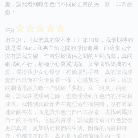
趣，讓我看到瞭角色們不同於正篇的另一麵，非常療
癒！
☆
☆
☆
☆
☆
评分
坦白說，《我們真的學不來！》第10集，我最期待的
就是看 Naru 和男主角之間的感情進展，而這集完全
沒有讓我失望！作者對於情侶之間的互動描寫，真的
細膩到不行，那種小心翼翼試探、又帶著點笨拙的可
愛，看得我少女心爆發！有幾場對手戲，真的讓我感
覺自己就像在旁邊偷看一樣，心跳加速！而且，這次
的劇情還融入瞭一些關於「夢想」和「現實」的衝
突，讓我在被甜到之餘，也能感受到角色們的掙紮和
成長。我特別喜歡作者在處理這些衝突時，沒有簡單
地給齣答案，而是讓角色們自己去摸索，去找到屬於
自己的平衡點。這種寫實感，讓我覺得這群角色變得
更加真實，更加貼近我們的生活。附錄的插畫和特
典，也都非常精美，真的是收藏價值極高的一集！