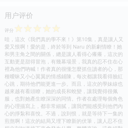
用户评价
☆
☆
☆
☆
☆
评分
哇，這次《我們真的學不來！》第10集，真是讓人又
愛又恨啊！愛的是，終於等到 Naru 的新劇情瞭！她
和男主角之間的關係，總是讓人看得心癢癢，這次的
互動更是甜得冒泡，有幾幕場景，我真的忍不住在心
裡為他們吶喊！作者真的很懂怎麼抓住讀者的心，那
種曖昧又小心翼翼的情感鋪陳，每次都讓我看得臉紅
心跳，期待他們能更進一步。而且，這次的學妹線也
越來越有看頭瞭，她的成長和蛻變，讓我覺得很佩
服，也對她產生瞭深深的同情。作者在處理每個角色
的心理描寫上，都非常細膩，讓我們能感受到他們內
心的掙紮和喜悅。不過，說到恨，就是等待下一集的
煎熬啊！這次的結局又埋下瞭新的伏筆，讓人忍不住