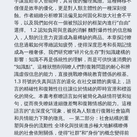
手讓渡給非人智能時，其背後的倫理風險。這種轉移不
僅僅是效率的優化，更是對人類主體性的一種深刻侵
蝕。作者細緻分析瞭算法偏見如何固化和放大社會不平
等，以及我們如何在一個被預設好的框架內進行“自由”
選擇。 1.2 認知負荷與意義的消解 麵對爆炸性的信息輸
入，人類的注意力資源成為最稀缺的商品。本章探討瞭
信息過載如何導緻認知疲勞，使得深度思考和長期記憶
成為一種奢侈。我們研究瞭“碎片化生存”對知識建構的
影響：知識不再是係統性的理解，而是可供快速消費的
“知識點”。這種狀態削弱瞭人們對復雜問題的耐心和辨
識虛假信息的能力，直接挑戰瞭傳統教育體係的根基。
1.3 符號的失真與語言的退化 在社交媒體的廣場上，語
言的精確性和復雜性往往讓位於情緒的即時宣泄和標簽
化的簡化。本書考察瞭語言如何被簡化為錶情符號和短
句，從而喪失瞭錶達細微差彆和復雜情感的能力。這種
語言的“去深度化”現象，被視為人類進行復雜社會協商
和共情能力下降的徵兆。 --- 第二部分：社會結構的重
塑與身份的流動性 全球化與技術進步極大地解構瞭傳
統的社會依附關係，使得“社群”和“身份”的概念變得前