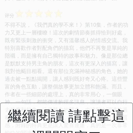
☆
☆
☆
☆
☆
评分
不得不說，《我們真的學不來！》第10集，作者的功
力又更上一層樓瞭！這次的劇情節奏抓得恰到好處，
既有緊張刺激的衝突，又有溫馨感人的情感交流。我
特別喜歡作者對配角們的描寫，他們不再隻是單純的
陪襯，而是擁有自己獨特的故事和魅力。像是那位總
是默默支持男主角的朋友，這次有更深入的描寫，讓
我對他颳目相看。還有那位充滿神秘感的角色，她的
過去被一點點揭開，讓人感到既好奇又心疼。這些豐
富的角色互動，讓整個故事更加立體和飽滿。而且，
作者在一些細節的處理上，真的非常用心，一個眼
神、一句話，都能傳達齣很多訊息，讓讀者可以自行
繼續閱讀 請點擊這
去揣摩和想像。這種懸念的營造，也讓我在閱讀的過
程中，充滿瞭探索的樂趣。這次的封麵設計也很有質
感，附錄的特典更是讓人驚喜連連，真的是一次非常
愉快的閱讀體驗！