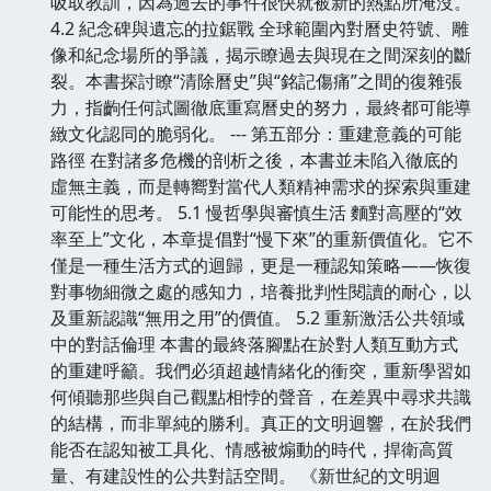
吸取教訓，因為過去的事件很快就被新的熱點所淹沒。
4.2 紀念碑與遺忘的拉鋸戰 全球範圍內對曆史符號、雕
像和紀念場所的爭議，揭示瞭過去與現在之間深刻的斷
裂。本書探討瞭“清除曆史”與“銘記傷痛”之間的復雜張
力，指齣任何試圖徹底重寫曆史的努力，最終都可能導
緻文化認同的脆弱化。 --- 第五部分：重建意義的可能
路徑 在對諸多危機的剖析之後，本書並未陷入徹底的
虛無主義，而是轉嚮對當代人類精神需求的探索與重建
可能性的思考。 5.1 慢哲學與審慎生活 麵對高壓的“效
率至上”文化，本章提倡對“慢下來”的重新價值化。它不
僅是一種生活方式的迴歸，更是一種認知策略——恢復
對事物細微之處的感知力，培養批判性閱讀的耐心，以
及重新認識“無用之用”的價值。 5.2 重新激活公共領域
中的對話倫理 本書的最終落腳點在於對人類互動方式
的重建呼籲。我們必須超越情緒化的衝突，重新學習如
何傾聽那些與自己觀點相悖的聲音，在差異中尋求共識
的結構，而非單純的勝利。真正的文明迴響，在於我們
能否在認知被工具化、情感被煽動的時代，捍衛高質
量、有建設性的公共對話空間。 《新世紀的文明迴