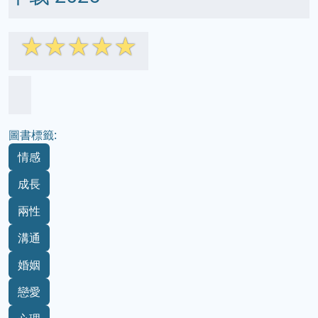
☆
☆
☆
☆
☆
圖書標籤:
情感
成長
兩性
溝通
婚姻
戀愛