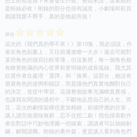
想立刻知道接下來會發生什麼。整體來說，這集絕對
是粉絲必收！附錄的部分也很有誠意，小劇場和彩頁
都讓我愛不釋手，真的是物超所值！
☆
☆
☆
☆
☆
评分
這次的《我們真的學不來！》第10集，我必須說，作
者在角色刻畫上，又往前邁進瞭一大步！過去可能對
某些角色的描寫比較單薄，但這集裡，每一個角色都
有瞭更飽滿的內心世界和更明確的成長弧線。我尤其
欣賞作者在處理「選擇」和「後果」這部分，她沒有
迴避角色的迷惘和錯誤，而是讓他們真實地麵對自己
的決定，並從中學習。這讓整個故事充滿瞭真實感，
也讓我在閱讀的過程中，不斷地反思自己的人生。而
且，這次的劇情架構也更加精緻，前後呼應的伏筆，
讓人讀完後迴味無窮，忍不住想二刷！我也很喜歡作
者在對話中巧妙地埋藏一些線索，讓讀者可以抽絲剝
繭，解開謎團。附錄的番外篇，更是讓人看到角色們