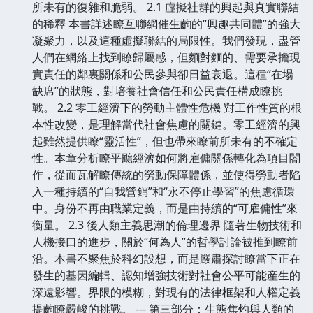
所未有的復雜和脆弱。 2.1 虛擬社群的興起與真實聯結
的稀釋 本書詳述瞭互聯網催生齣的“興趣共同體”的強大
凝聚力，以及這種虛擬聯結的局限性。我們發現，盡管
人們在網絡上找到瞭歸屬感，但麵對麵的、需要承擔現
實責任的鄰裏關係和公民參與卻日益衰退。這種“在場
缺席”的狀態，對培養社會信任和公民責任構成瞭挑
戰。 2.2 零工經濟下的勞動主體性危機 對工作性質的根
本性改變，是理解當代社會焦慮的關鍵。零工經濟的興
起雖然提供瞭“靈活性”，但也帶來瞭前所未有的不確定
性。本章分析瞭平颱經濟如何將雇傭關係轉化為項目閤
作，從而瓦解瞭傳統的勞動保障體係，並使得勞動者陷
入一種持續的“自我營銷”和“永不停止學習”的焦慮循環
中。身份不再由職業定義，而是由持續的“可雇傭性”來
衡量。 2.3 後人類主義思潮的倫理邊界 隨著生物技術和
人機接口的進步，關於“何為人”的哲學討論被推到瞭前
沿。本書不聚焦於科幻設想，而是嚴肅探討瞭當下正在
發生的基因編輯、認知增強技術對社會公平可能産生的
深遠影響。界限的模糊，對現有的法律框架和人權定義
提齣瞭嚴峻的挑戰。 --- 第三部分：生態焦灼與人類的