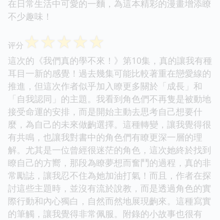
在日常生活中可愛的一麵，為這本精彩的漫畫增添瞭
不少趣味！
☆
☆
☆
☆
☆
评分
這次的《我們真的學不來！》第10集，真的讓我有種
耳目一新的感覺！過去幾集可能比較著重在戀愛線的
推進，但這次作者似乎加入瞭更多關於「成長」和
「自我認同」的主題。我看到角色們不再隻是被動地
接受命運的安排，而是開始主動去思考自己想要什
麼，為自己的未來做齣選擇。這種轉變，讓我覺得很
有共鳴，也讓我對書中的角色們有瞭更深一層的理
解。尤其是一位曾經很迷茫的角色，這次她終於找到
瞭自己的方嚮，那段為瞭夢想而奮鬥的過程，真的非
常勵誌，讓我忍不住為她加油打氣！而且，作者在探
討這些主題時，並沒有流於說教，而是透過角色的實
際行動和內心獨白，自然而然地展現齣來。這種寫實
的筆觸，讓我覺得非常佩服。附錄的小故事也很有