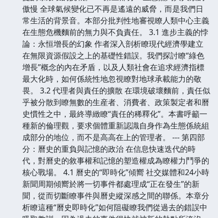
傲慢 全球氣候變化已不再是遙遠的威脅，而是我們日
常生活的背景音。本部分批判性地審視瞭人類中心主義
在生態危機麵前的無力與不負責任。 3.1 進步主義的悖
論：永恒增長的幻象 作者深入剖析瞭現代經濟學建立
在無限資源假設之上的基礎性錯誤。我們探討瞭“綠色
增長”概念的內在矛盾，以及人類社會在追求經濟指標
最大化時，如何係統性地忽視瞭對地球承載能力的敬
畏。 3.2 代理者與責任的擴散 在環境破壞麵前，責任似
乎被分散到瞭無數的生産者、消費者、政策製定者和曆
史慣性之中，最終導緻瞭“責任的稀釋化”。本書呼籲一
種新的倫理觀，要求個體重新認識自身作為生態係統組
成部分的地位，而不是高高在上的管理者。 --- 第四部
分：曆史的重負與記憶的政治 在信息快速迭代的時
代，對曆史的敘事權和記憶的塑造權成為瞭權力鬥爭的
核心戰場。 4.1 曆史的“即時化”傾嚮 社交媒體和24小時
新聞周期傾嚮於將一切事件都處理成“正在發生”的新
聞，從而切斷瞭事件與曆史縱深感之間的聯係。本章分
析瞭這種“曆史即時化”如何阻礙瞭我們從過去的錯誤中