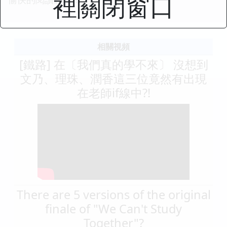
裡關閉窗口
相關視頻
[鐵路] 在〔我們真的學不來〕 沒想到
文乃、理珠、潤香這三位竟然有出現
在老師if線中?!
There are 5 versions of the original
finale of "We Can't Study
Together"?