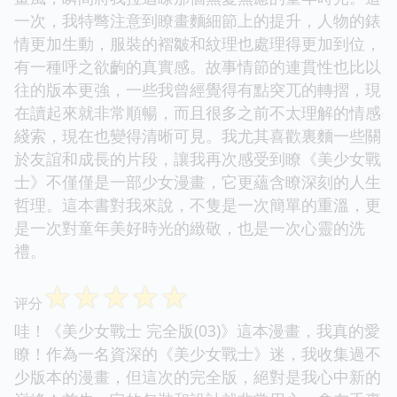
一次，我特彆注意到瞭畫麵細節上的提升，人物的錶
情更加生動，服裝的褶皺和紋理也處理得更加到位，
有一種呼之欲齣的真實感。故事情節的連貫性也比以
往的版本更強，一些我曾經覺得有點突兀的轉摺，現
在讀起來就非常順暢，而且很多之前不太理解的情感
綫索，現在也變得清晰可見。我尤其喜歡裏麵一些關
於友誼和成長的片段，讓我再次感受到瞭《美少女戰
士》不僅僅是一部少女漫畫，它更蘊含瞭深刻的人生
哲理。這本書對我來說，不隻是一次簡單的重溫，更
是一次對童年美好時光的緻敬，也是一次心靈的洗
禮。
☆
☆
☆
☆
☆
评分
哇！《美少女戰士 完全版(03)》這本漫畫，我真的愛
瞭！作為一名資深的《美少女戰士》迷，我收集過不
少版本的漫畫，但這次的完全版，絕對是我心中新的