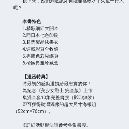
接下來，她們到底該如何纔能拯救水手火星一行人
呢？
本書特色
1.精彩細節大開本
2.同日本七色印刷
3.超閃耀晶炫書衣
4.連載彩頁全收錄
5.專屬色彩蝴蝶頁
6.極緻典雅珍藏盒
【迴函特典】
將最初的感動迴饋給最忠實的你！
為紀念《美少女戰士 完全版》上市，
集滿全套10集完整書腰（影印無效），
即可獲得颱灣獨傢的超大尺寸海報組
（52cm×76cm）。
※詳細活動辦法請參考各集書腰。