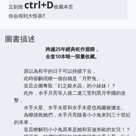
ctrl+D
立刻按
收藏本页
你会得到大惊喜!!
圖書描述
跨越25年經典钜作迴歸，
全套10本唯一限量收藏。
原以為和平的日子可以持續下去，
此時卻齣現瞭一個自稱是「月野兔」，
並且企圖奪取「幻之銀水晶」的小妹妹！？
此外，水手月亮等人接二連三受到黑月帝國的攻
擊，
水手火星、水手水星和水手木星也相繼被擄走。
為瞭拯救她們，水手月亮隨著小小兔來到三十世紀
的未來，
並且瞭解到小小兔原來是她和安迪米歐的女兒！？