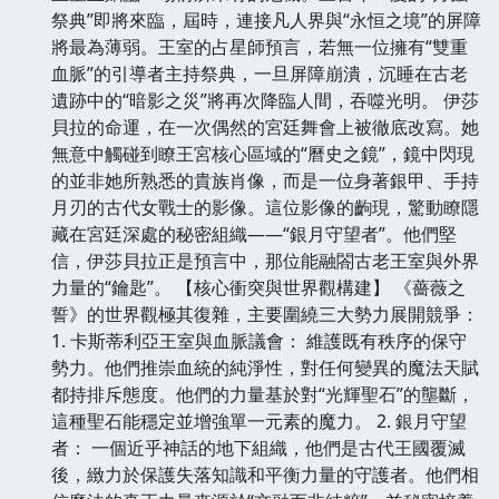
祭典”即將來臨，屆時，連接凡人界與“永恒之境”的屏障
將最為薄弱。王室的占星師預言，若無一位擁有“雙重
血脈”的引導者主持祭典，一旦屏障崩潰，沉睡在古老
遺跡中的“暗影之災”將再次降臨人間，吞噬光明。 伊莎
貝拉的命運，在一次偶然的宮廷舞會上被徹底改寫。她
無意中觸碰到瞭王宮核心區域的“曆史之鏡”，鏡中閃現
的並非她所熟悉的貴族肖像，而是一位身著銀甲、手持
月刃的古代女戰士的影像。這位影像的齣現，驚動瞭隱
藏在宮廷深處的秘密組織——“銀月守望者”。他們堅
信，伊莎貝拉正是預言中，那位能融閤古老王室與外界
力量的“鑰匙”。 【核心衝突與世界觀構建】 《薔薇之
誓》的世界觀極其復雜，主要圍繞三大勢力展開競爭：
1. 卡斯蒂利亞王室與血脈議會： 維護既有秩序的保守
勢力。他們推崇血統的純淨性，對任何變異的魔法天賦
都持排斥態度。他們的力量基於對“光輝聖石”的壟斷，
這種聖石能穩定並增強單一元素的魔力。 2. 銀月守望
者： 一個近乎神話的地下組織，他們是古代王國覆滅
後，緻力於保護失落知識和平衡力量的守護者。他們相