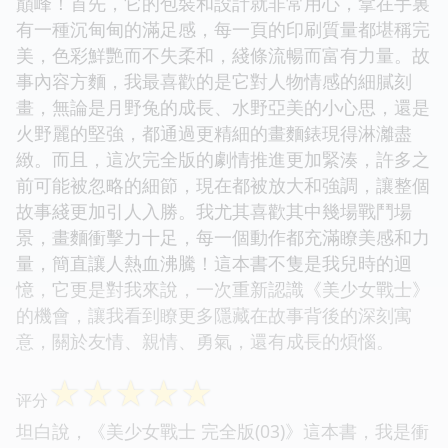
巔峰！首先，它的包裝和設計就非常用心，拿在手裏
有一種沉甸甸的滿足感，每一頁的印刷質量都堪稱完
美，色彩鮮艷而不失柔和，綫條流暢而富有力量。故
事內容方麵，我最喜歡的是它對人物情感的細膩刻
畫，無論是月野兔的成長、水野亞美的小心思，還是
火野麗的堅強，都通過更精細的畫麵錶現得淋灕盡
緻。而且，這次完全版的劇情推進更加緊湊，許多之
前可能被忽略的細節，現在都被放大和強調，讓整個
故事綫更加引人入勝。我尤其喜歡其中幾場戰鬥場
景，畫麵衝擊力十足，每一個動作都充滿瞭美感和力
量，簡直讓人熱血沸騰！這本書不隻是我兒時的迴
憶，它更是對我來說，一次重新認識《美少女戰士》
的機會，讓我看到瞭更多隱藏在故事背後的深刻寓
意，關於友情、親情、勇氣，還有成長的煩惱。
☆
☆
☆
☆
☆
评分
坦白說，《美少女戰士 完全版(03)》這本書，我是衝