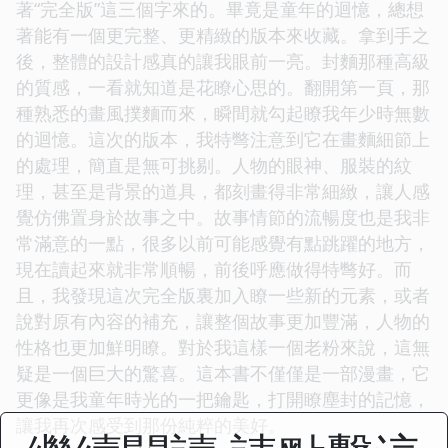
著“完全版”這三個字來的。畢竟是童年的迴憶，總想
著能有一個更完整、更精緻的版本來收藏。拿到手之
後，整體的設計感真的讓我眼前一亮。封麵那種高級
的質感，一看就知道是花瞭心思的。翻開第一頁，那
種熟悉的畫風撲麵而來，瞬間就勾起瞭我年少時無數
的迴憶。這次的版本，我特彆注意到它在畫麵細節上
的處理，簡直是無可挑剔。人物的眼神、服裝的紋
理，甚至是背景的道具，都刻畫得非常細緻，讓人感
覺仿佛置身於故事之中。故事情節的流暢度也是我非
常滿意的一點，很多以前可能感覺有點跳躍的地方，
現在讀起來就非常順暢，前後呼應做得特彆好。而
且，我發現這次完全版裏加入瞭一些新的元素，或者
說對原有內容的補充，讓整個故事更加豐滿，人物的
性格也更加鮮明瞭。對於我這樣一個老粉來說，這無
疑是一個巨大的驚喜。這本書不僅僅是一部漫畫，它
更像是我童年時光的一把鑰匙，打開瞭塵封的記憶，
讓我再次感受到那份純粹的美好。