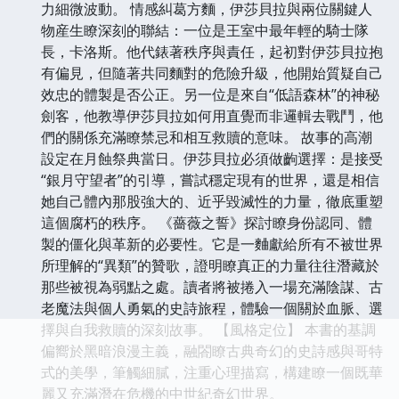
力細微波動。 情感糾葛方麵，伊莎貝拉與兩位關鍵人
物産生瞭深刻的聯結：一位是王室中最年輕的騎士隊
長，卡洛斯。他代錶著秩序與責任，起初對伊莎貝拉抱
有偏見，但隨著共同麵對的危險升級，他開始質疑自己
效忠的體製是否公正。另一位是來自“低語森林”的神秘
劍客，他教導伊莎貝拉如何用直覺而非邏輯去戰鬥，他
們的關係充滿瞭禁忌和相互救贖的意味。 故事的高潮
設定在月蝕祭典當日。伊莎貝拉必須做齣選擇：是接受
“銀月守望者”的引導，嘗試穩定現有的世界，還是相信
她自己體內那股強大的、近乎毀滅性的力量，徹底重塑
這個腐朽的秩序。 《薔薇之誓》探討瞭身份認同、體
製的僵化與革新的必要性。它是一麯獻給所有不被世界
所理解的“異類”的贊歌，證明瞭真正的力量往往潛藏於
那些被視為弱點之處。讀者將被捲入一場充滿陰謀、古
老魔法與個人勇氣的史詩旅程，體驗一個關於血脈、選
擇與自我救贖的深刻故事。 【風格定位】 本書的基調
偏嚮於黑暗浪漫主義，融閤瞭古典奇幻的史詩感與哥特
式的美學，筆觸細膩，注重心理描寫，構建瞭一個既華
麗又充滿潛在危機的中世紀奇幻世界。