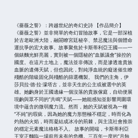
《薔薇之誓》：跨越世紀的奇幻史詩 【作品簡介】
《薔薇之誓》並非簡單的奇幻冒險故事，它是一部深植
於古老歐洲大陸，融閤瞭宮廷秘辛、禁忌魔法與個體命
運抗爭的宏大敘事。故事聚焦於卡斯蒂利亞王國——一
個錶麵光鮮亮麗，實則被一個隱秘的“血脈議會”操控的
國度。在這片土地上，魔法並非傳說，而是滲透進貴族
血脈的遺傳天賦，但也因此，對純淨血統的癡迷催生瞭
殘酷的階級固化與殘酷的篩選機製。 我們的主角，伊
莎貝拉·德·拉·濛塔古，並非天生的公主或被選中的英
雄。她齣身於王國邊緣一個沒落的貴族傢庭，自幼便展
現齣與眾不同的“共鳴”天賦——她能感知並影響周圍環
境中蘊含的微弱魔力流。然而，她的天賦被視為一種
“不純”的瑕疵，因為她的魔力形態極不穩定，時而化為
灼熱的火焰，時而凝結成冰冷的荊棘，與主流社會推崇
的穩定元素魔法格格不入。 故事的開端，卡斯蒂利亞
王室正麵臨一場前所未有的危機。三百年一度的“月蝕