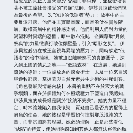
信魔法的真正力量來源於“交融而非純粹”，並秘密培養
著不被主流社會接受的“異類”法師。伊莎貝拉被他們視
為最後的希望。 3. “沉睡的低語者”勢力： 故事中的主
要反派群落。他們並非實體軍隊，而是潛伏在貴族階
層、政權高層中的精神感染者。他們利用人們對力量的
渴望和對異端的恐懼，暗中散布混亂，企圖藉助“月蝕
祭典”的力量徹底打破位麵壁壘，引入“暗影之災”。 伊
莎貝拉必須在被王室視為異端的壓力下，同時躲避“低
語者”的暗中捕獵。她被迫逃離瞭熟悉的貴族圈子，深
入到王國的禁忌之地——“低語森林”。在這裏，她遇到
瞭她的導師：一位被放逐的煉金術士，以及一位來自邊
境遊牧部落、掌握著與自然元素共生之術的神秘劍客。
【角色發展與情感內核】 本書的重點不在於宏大的戰
爭場麵，而在於個體如何在極端壓力下塑造自我認知。
伊莎貝拉的成長綫是關於“接納不完美”。她的力量不穩
定，時常讓她陷入自我懷疑，質疑自己是否真的配得上
肩負的使命。她的旅程是學習如何控製那股混沌的力
量，而非試圖將其壓製。她必須理解，正是那些看似
“缺陷”的特質，使她能夠感知到其他人都無法察覺的魔