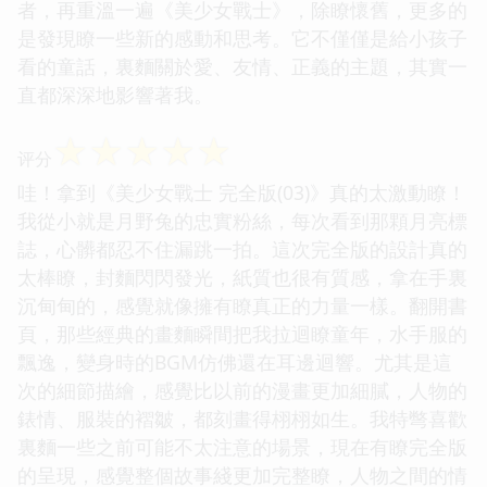
者，再重溫一遍《美少女戰士》，除瞭懷舊，更多的
是發現瞭一些新的感動和思考。它不僅僅是給小孩子
看的童話，裏麵關於愛、友情、正義的主題，其實一
直都深深地影響著我。
☆
☆
☆
☆
☆
评分
哇！拿到《美少女戰士 完全版(03)》真的太激動瞭！
我從小就是月野兔的忠實粉絲，每次看到那顆月亮標
誌，心髒都忍不住漏跳一拍。這次完全版的設計真的
太棒瞭，封麵閃閃發光，紙質也很有質感，拿在手裏
沉甸甸的，感覺就像擁有瞭真正的力量一樣。翻開書
頁，那些經典的畫麵瞬間把我拉迴瞭童年，水手服的
飄逸，變身時的BGM仿佛還在耳邊迴響。尤其是這
次的細節描繪，感覺比以前的漫畫更加細膩，人物的
錶情、服裝的褶皺，都刻畫得栩栩如生。我特彆喜歡
裏麵一些之前可能不太注意的場景，現在有瞭完全版
的呈現，感覺整個故事綫更加完整瞭，人物之間的情