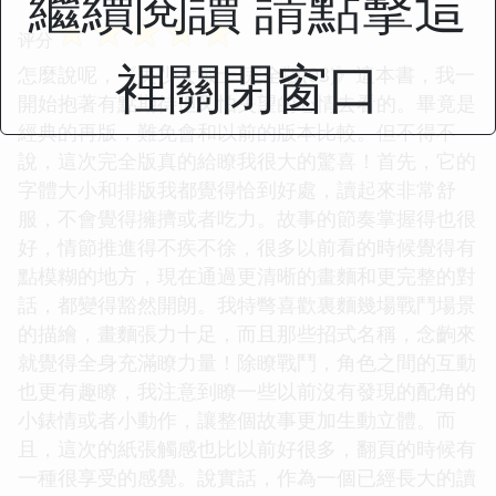
繼續閱讀 請點擊這
☆
☆
☆
☆
☆
评分
裡關閉窗口
怎麼說呢，《美少女戰士 完全版(03)》這本書，我一
開始抱著有點期待但又怕失望的心情去看的。畢竟是
經典的再版，難免會和以前的版本比較。但不得不
說，這次完全版真的給瞭我很大的驚喜！首先，它的
字體大小和排版我都覺得恰到好處，讀起來非常舒
服，不會覺得擁擠或者吃力。故事的節奏掌握得也很
好，情節推進得不疾不徐，很多以前看的時候覺得有
點模糊的地方，現在通過更清晰的畫麵和更完整的對
話，都變得豁然開朗。我特彆喜歡裏麵幾場戰鬥場景
的描繪，畫麵張力十足，而且那些招式名稱，念齣來
就覺得全身充滿瞭力量！除瞭戰鬥，角色之間的互動
也更有趣瞭，我注意到瞭一些以前沒有發現的配角的
小錶情或者小動作，讓整個故事更加生動立體。而
且，這次的紙張觸感也比以前好很多，翻頁的時候有
一種很享受的感覺。說實話，作為一個已經長大的讀