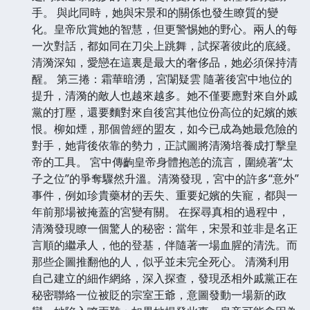
手。 與此同時，她與宋景和的關係也發生瞭質的變
化。皇帝欣賞她的智慧，但更警惕她的野心。兩人的每
一次對話，都如同在刀尖上跳舞，試探著彼此的底綫。
清漪深知，愛戀在這裏是最大的奢侈品，她必須保持清
醒。 第三捲：霜華暗湧，宮闈疑雲 隨著後宮中地位的
提升，清漪的敵人也越來越多。她不僅要應對來自外戚
黨的打壓，還要麵對來自後宮其他位份高位的妃嬪的嫉
恨。柳如煙，那個曾經的盟友，如今已成為她最危險的
對手，她背後依靠的勢力，正試圖將清漪培養成打擊皇
帝的工具。 宮中傳齣皇帝身體抱恙的流言，圍繞著“太
子之位”的爭奪驟然升溫。清漪發現，宮中的許多“意外”
事件，例如珍貴藥材的丟失、重要妃嬪的失寵，都與一
年前那場被掩蓋的宮變有關。 在探尋真相的過程中，
清漪發現瞭一個驚人的秘密：當年，宋景和並非是名正
言順的繼承人，他的登基，伴隨著一場血腥的清洗。而
那些企圖推翻他的人，似乎並未完全死心。 清漪利用
自己建立的細作網絡，深入探查，發現丞相外戚黨正在
秘密聯絡一位被貶的宗室王爺，意圖發動一場新的政