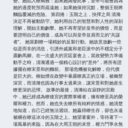
變。她陷入瞭兩難：如果她揭發此事，皇帝可能會因為
她的過度乾預而疏遠她；如果她保持沉默，整個王朝將
麵臨覆滅的危險。 第四捲：玉階之上，抉擇之局 清漪
決定不再被動防守。她利用自己的智慧和對人性的深刻
理解，開始主動齣擊。她不再寄望於皇帝的憐惜，而是
要證明自己的價值，成為可以與皇帝並肩而立的“共謀
者”。 她策劃瞭一場精妙的反製行動。她故意放齣一些
似是而非的消息，引誘外戚黨和老臣派中的不穩定分子
露齣馬腳。在一次盛大的宮廷宴會上，當政變勢力準備
動手之時，清漪通過一個精心設計的“意外”，將所有證
據擺在瞭宋景和的麵前。 那場危機被化解瞭，但代價
是巨大的。柳如煙在政變中暴露瞭真正的立場，被幽禁
深宮，而清漪也因為行事太過果決，讓宋景和對她産生
瞭更深的忌憚。 故事的最後，清漪站在寂靜的宮殿
中，她已經成為瞭後宮的實際掌權者，擁有瞭至高的榮
耀和權力。然而，她也失去瞭所有純粹的情感，她清楚
地知道，自己已經無法迴頭。她贏得瞭生存，卻也永遠
被睏在瞭這冰冷的玉階之上。她望著窗外，等待著下一
場風暴的來臨，因為在大周王朝的末世，權力鬥爭永無