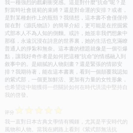
我一種強烈的戲劇衝突感。這是對什麼“抗命”呢？是
對當時社會規範的束縛？還是對命運的安排？或者，
是對某種創作上的瓶頸？我猜想，這本書不會僅僅停
留在對《源氏物語》的簡單介紹，更可能是在挖掘紫
式部本人不為人知的側麵。或許，她並非我們想象中
那樣，永遠沉浸在詩意的世界裏，她的生活也充滿瞭
普通人的掙紮和無奈。這本書的標題就像是一個引爆
點，讓我好奇作者是如何把這種“抗命”的情感融入到
敘事中的。是細膩的人物刻畫？還是緊張的情節安
排？我期待著，能在這本書裏，看到一個顛覆我認知
的紫式部，一個更加鮮活、更加有力量的女性形象，
也希望從中能獲得一些關於如何在時代洪流中堅持自
我的啓發。
☆
☆
☆
☆
☆
评分
我一直對日本古典文學情有獨鍾，尤其是平安時代的
風物和人物。當我在網路上看到《紫式部無法抗