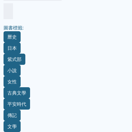
圖書標籤:
曆史
日本
紫式部
小說
女性
古典文學
平安時代
傳記
文學