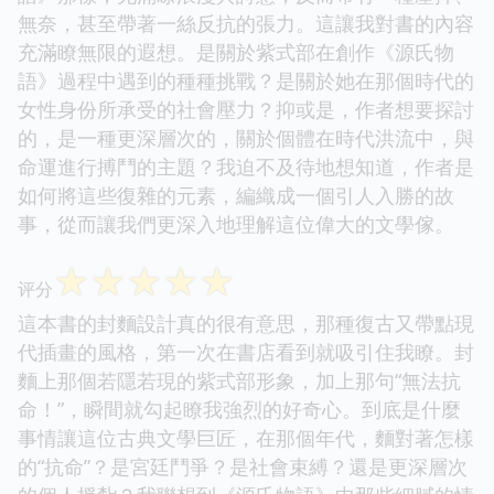
無奈，甚至帶著一絲反抗的張力。這讓我對書的內容
充滿瞭無限的遐想。是關於紫式部在創作《源氏物
語》過程中遇到的種種挑戰？是關於她在那個時代的
女性身份所承受的社會壓力？抑或是，作者想要探討
的，是一種更深層次的，關於個體在時代洪流中，與
命運進行搏鬥的主題？我迫不及待地想知道，作者是
如何將這些復雜的元素，編織成一個引人入勝的故
事，從而讓我們更深入地理解這位偉大的文學傢。
☆
☆
☆
☆
☆
评分
這本書的封麵設計真的很有意思，那種復古又帶點現
代插畫的風格，第一次在書店看到就吸引住我瞭。封
麵上那個若隱若現的紫式部形象，加上那句“無法抗
命！”，瞬間就勾起瞭我強烈的好奇心。到底是什麼
事情讓這位古典文學巨匠，在那個年代，麵對著怎樣
的“抗命”？是宮廷鬥爭？是社會束縛？還是更深層次