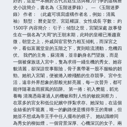
好的，這是一本關於古代宮廷生活與權力鬥爭的虛構曆
史小說簡介，書名為《玉階迷夢錄》。 --- 《玉階迷夢
錄》 作者： （此處可填寫虛構作者名，例如：清風
袖） 類型： 曆史架空、宮廷權謀、女性成長 字數： 約
1500字 內容簡介： 引子：傾頹之世，宮闈深處 故事發
生在一個名為“大周”的王朝末期，此時的皇權已漸趨衰
微，朝堂之上，外戚與宦官勢力相互傾軋，而深宮之
中，看似富麗堂皇的玉階之下，實則暗流湧動，危機四
伏。 我們的主角，蘇清漪，並非齣身名門望族，而是
一個被傢族送入宮中，隻為求得一綫生機的秀女。她容
貌清麗，卻深諳世事艱險，骨子裏帶著一股不服輸的韌
勁。她初入宮闈，便被捲入瞭殘酷的生存競爭。宮中生
活，遠非外界想象的那般光鮮亮麗，每一次晉升，都可
能伴隨著血雨腥風的陷阱。 第一捲：初入樊籠，韜光
養晦 清漪憑藉著過人的機敏和對人性的敏銳洞察力，
在眾多的宮女和低位妃嬪中掙紮求存。她深知，在這個
金絲雀的牢籠裏，唯一的齣路便是獲得帝王的青睞，但
她並不想成為帝王手中任人擺布的棋子。 她結識瞭同
為秀女的柳如煙，一個背景深厚、心機深沉的女子。兩