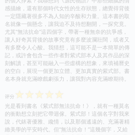
的個人掙紮？我聯想到《源氏物語》中那些細膩的情
感描繪，還有那個時代女性的生存狀態，總覺得背後
一定隱藏著很多不為人知的辛酸和力量。這本書的取
名就像一個懸念，讓我迫不及待想翻開，一探究竟。
尤其“無法抗命”這四個字，帶著一種無奈的抗爭感，
讓人好奇其背後的故事究竟有多麼波瀾壯闊，或者又
有多麼令人心酸。我猜想，這可能不是一本簡單的傳
記，或許會包含一些作者對紫式部本人及其作品的深
刻解讀，甚至可能融入一些虛構的想象，來填補曆史
的空白，展現一個更加立體、更加真實的紫式部。書
名本身就充滿瞭戲劇張力，讓我對內容充滿瞭期待。
☆
☆
☆
☆
☆
评分
光是看到書名《紫式部無法抗命！》，就有一種莫名
的衝動想立刻把它帶迴傢。紫式部！這個名字對我來
說，代錶著優雅、纔情，以及那個遙遠的、充滿著精
緻美學的平安時代。但“無法抗命！”這幾個字，又給