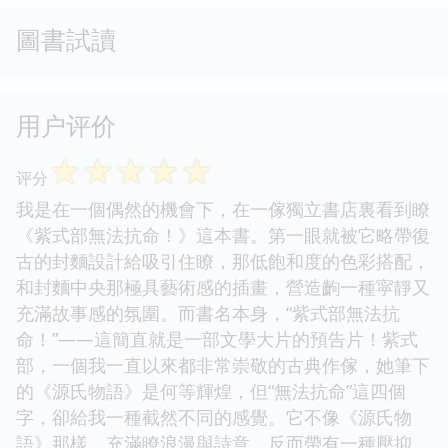
圖書試讀
用户评价
☆
☆
☆
☆
☆
评分
我是在一個偶然的機會下，在一傢獨立書店裏看到瞭
《紫式部無法抗命！》這本書。第一眼就被它略帶復
古的封麵設計給吸引住瞭，那低飽和度的色彩搭配，
和封麵中央那極具藝術感的插畫，營造齣一種寜靜又
充滿故事感的氛圍。而書名本身，“紫式部無法抗
命！”——這簡直就是一部文學大片的預告片！紫式
部，一個我一直以來都非常崇敬的古典作傢，她筆下
的《源氏物語》是何等輝煌，但“無法抗命”這四個
字，卻給我一種截然不同的感覺。它不像《源氏物
語》那樣，充滿瞭浪漫與詩意，反而帶有一種壓抑、