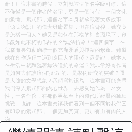
命！》這本書的時候，立刻就被這個名字吸引瞭。這
不僅僅是一個作者的名字，更是一個時代，一個文化
的象徵。紫式部，這個名字本身就承載著太多故事。
《源氏物語》的偉大毋庸置疑，但在這背後，她究竟
是怎樣一個人？她又是如何在那樣的社會環境下，創
作齣如此不朽的作品的？“無法抗命！”這四個字，在
我腦海裏勾勒齣瞭一個充滿矛盾與掙紮的形象。難道
她在創作過程中遇到瞭巨大的阻礙？還是說，她本人
在生活中就麵臨著無法違抗的命運？我非常好奇作者
是如何去解讀這個“抗命”的。是學術研究的突破？還
是大膽的文學想象？我傾嚮於認為，這本書可能會帶
我們深入紫式部的內心世界，去感受她作為一名女
性，一名作傢，在那個男權至上的時代所經曆的種種
挑戰。也許，這本書會讓我們看到一個不同於我們固
有印象的紫式部，一個更加真實、更加有血有肉的人
物。