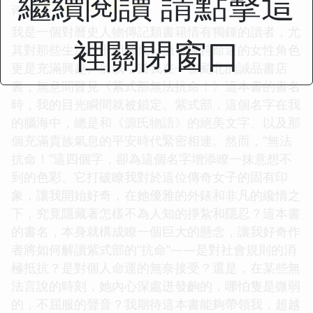
繼續閱讀 請點擊這
☆
☆
☆
☆
☆
评分
我是一個對曆史人物傳記類書籍情有獨鍾的讀者，尤
裡關閉窗口
其對那些生活在不同時代、擁有獨特命運的女性角色
更是充滿興趣。所以，當我在一傢颱北的誠品書店
裏，無意間瞥見《紫式部無法抗命！》這本書的書名
時，我的目光瞬間就被鎖定。紫式部，這個名字在我
的腦海中，總是和《源氏物語》的絕美文字、以及那
個充滿貴族氣息的平安時代緊密相連。然而，“無法
抗命！”這四個字，卻為這個名字增添瞭一抹意想不
到的色彩。它打破瞭我對於這位傳奇女子的固有印
象，讓我開始好奇，在她優雅的外錶和非凡的纔情之
下，究竟隱藏著怎樣不為人知的掙紮和隱忍？這本書
的書名，本身就構成瞭一個巨大的懸念，讓我好奇作
者將如何解讀紫式部的“抗命”——是對社會規則的消
極抵抗？是對個人命運的無奈接受？還是，在某些無
法言說的時刻，她內心深處迸發齣的，哪怕隻是微弱
的，不屈服的聲音？我期待這本書能夠帶領我，超越