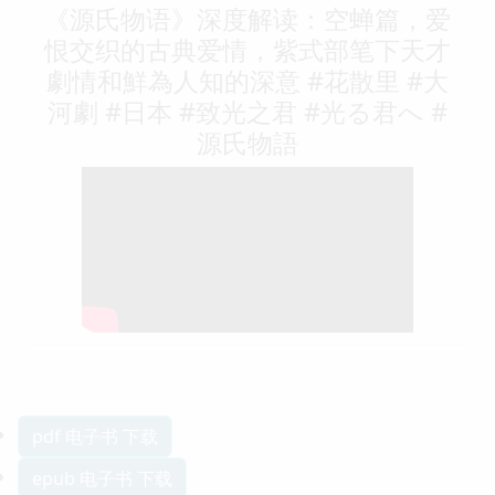
《源氏物语》深度解读：空蝉篇，爱
恨交织的古典爱情，紫式部笔下天才
劇情和鮮為人知的深意 #花散里 #大
河劇 #日本 #致光之君 #光る君へ #
源氏物語
pdf 电子书 下载
epub 电子书 下载