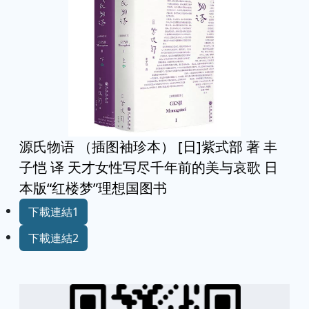
源氏物语 （插图袖珍本） [日]紫式部 著 丰
子恺 译 天才女性写尽千年前的美与哀歌 日
本版“红楼梦”理想国图书
下載連結1
下載連結2