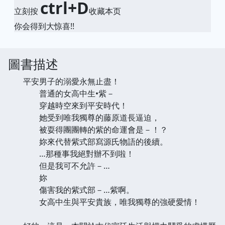
ctrl+D
立刻按
收藏本页
你会得到大惊喜!!
圖書描述
平安男子的溺愛永無止盡！
普通的女高中生•紫－
穿越時空來到平安時代！
她受到唯我獨尊的藤原道長逼迫，
被耍得團團轉的紫的命運會是－！？
妳來代替紫式部寫源氏物語的後續。
…那種事我絕對辦不到啦！
但是我可不允許－…
妳
傷害我的紫式部－…紫啊。
女高中生與平安貴族，唯我獨尊的強硬愛情！