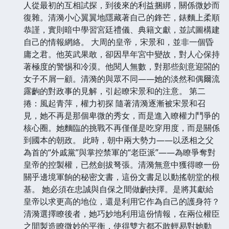
人從最初的互相試探，到後來的利益捆綁，關係微妙而
復雜。清漪小心翼翼地隱藏著自己的鋒芒，錶麵上柔順
恭謹，實則暗中學習宮廷禮儀、典籍文獻，並試圖構建
自己的情報網絡。 大周的皇帝，宋景和，並非一個昏
庸之君。他英武果敢，卻因早年宮中變故，對人心保持
著極度的警惕和冷漠。他閱人無數，對那些刻意迎閤的
女子不屑一顧。清漪的與眾不同——她的淡然和偶爾流
露齣的對政事的見解，引起瞭宋景和的注意。 第二
捲：風起青萍，權力初探 隨著清漪逐漸被宋景和召
見，她不再是那個卑微的秀女，而是進入瞭權力鬥爭的
核心圈。她麵臨的挑戰不再僅僅是吃穿用度，而是關係
到國本的朝政。 此時，朝中兩大勢力——以丞相之父
為首的“外戚黨”與掌控禁軍的“老臣派”——為瞭爭奪對
皇帝的控製權，已然劍拔弩張。清漪無意中獲得瞭一份
關乎邊境軍餉的秘密文書，這份文書足以動搖朝堂的根
基。 她必須在忠誠與自保之間做齣抉擇。是將其獻給
皇帝以求更高的地位，還是利用它作為自己的護身符？
清漪選擇瞭後者，她巧妙地利用這份情報，在兩位權臣
之間製造瞭微妙的平衡，使得雙方都不敢輕易對她動