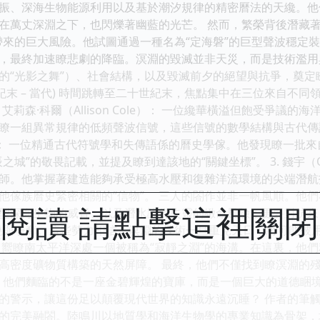
振、深海生物能源利用以及基於潮汐規律的精密曆法的天纔。他
在萬丈深淵之下，也閃爍著幽藍的光芒。 然而，繁榮背後潛藏
動帶來的巨大風險。他試圖通過一種名為“定海磐”的巨型聲波穩定
，最終加速瞭悲劇的降臨。溟淵的毀滅並非天災，而是技術濫用
的“光影之舞”）、社會結構，以及毀滅前夕的絕望與抗爭，奠定
世紀末 – 當代) 時間跳轉至二十世紀末，焦點集中在三位來自
 艾莉森·科爾（Allison Cole）： 一位纔華橫溢但飽受爭
瞭一組異常規律的低頻聲波信號，這些信號的數學結構與古代傳說中
rdy）： 一位精通古代符號學和失傳語係的曆史學傢。他發現瞭一
之城”的敬畏記載，並提及瞭到達該地的“關鍵坐標”。 3. 錢宇（Q
計師。他掌握著建造能夠承受極高水壓和復雜洋流環境的尖端潛
他傢族曆史緊密相關的“信物”。 三人的閤作並非一帆風順。他
閱讀 請點擊這裡關
型深海生物的威脅、以及潛水設備失靈的緻命風險；更要對抗來
撓與爭奪。這些勢力相信，溟淵的技術一旦重見天日，將可能被用
引嚮瞭南太平洋深處一個被稱為“寂靜之淵”的海溝。在這裏，他
高密度礦物質構築的天然屏障。 最終，他們不僅找到瞭溟淵的殘
，他們麵臨的不是一座金碧輝煌的寶庫，而是一個巨大的道德睏境
的警示，讓這份足以顛覆現代世界的知識永遠沉睡？ 作者的筆觸
的完美融閤。陸鳴川以地質學和海洋生物學的專業知識為骨架，