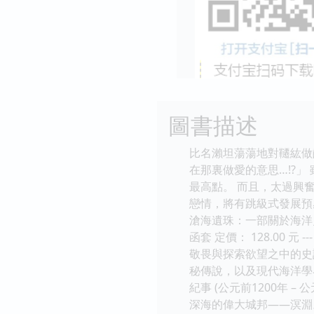
圖書描述
比名瀨坦蕩蕩地對韆紘做
在那裏做愛的意思…!?
最高點。 而且，太過興奮
戀情，將有跳級式發展預
滄海遺珠：一部關於海洋史
函套 定價： 128.0
敬畏與探索欲望之中的史
秘傳說，以及現代海洋學
紀事 (公元前1200年
深海的偉大城邦——溟淵