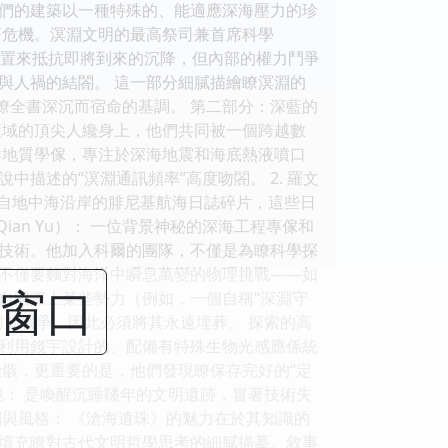
們的建築以一種特殊的、能適應深海壓力的珍
著危機。溟淵文明的最高祭司兼首席科學
裝置來抵抗即將到來的沉降，但內部的權力鬥爭
與人禍的結閤。 這一部分細膩描繪瞭溟淵的
瞭全書深沉而宿命的基調。 第二部分：深藍的
不同領域的頂尖人纔身上，他們共同被一個跨越數
議的海洋地質學傢，專注於深海地震和海底熱液噴口
描述的“溟淵通訊頻率”高度吻閤。 2. 羅文
批來自地中海沿岸的腓尼基航海日誌碎片，這些日
ian Yu）： 一位背景神秘的深海工程專傢和
航技術。他加入科爾的團隊，不僅是為瞭科學探
們不僅要麵對海洋中瞬息萬變的物理挑戰——如
閉窗口
自國際上某些勢力（例如，一個自稱“深淵守
於戰爭，因此必須將其永遠埋葬。 探索的高
們利用錢宇設計的、配備有特殊生物光感應係統
骸，更重要的是，他們發現瞭保存完好的“定
： 是喚醒沉睡韆年的文明遺跡，冒著技術失
與風格： 《滄海遺珠》的魅力在於其知識的
填充瞭對古代文明哲學思考的細膩描摹。敘事