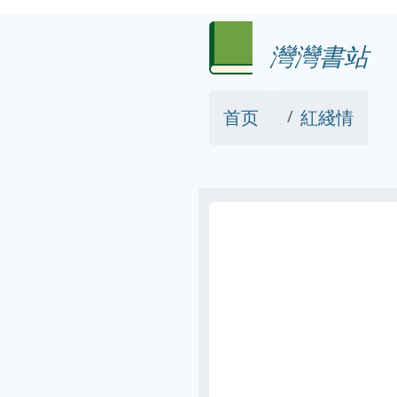
灣灣書站
首页
紅綫情