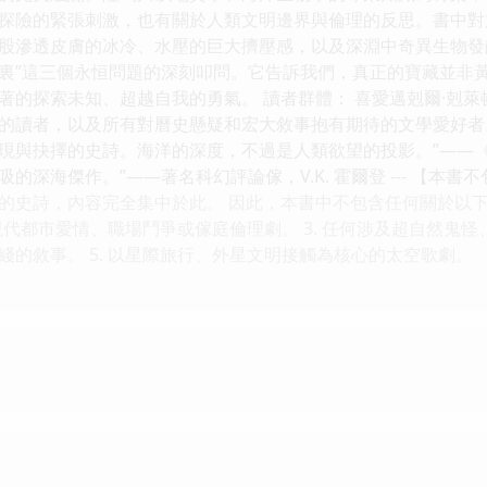
探險的緊張刺激，也有關於人類文明邊界與倫理的反思。書中對
股滲透皮膚的冰冷、水壓的巨大擠壓感，以及深淵中奇異生物發齣
裏”這三個永恒問題的深刻叩問。它告訴我們，真正的寶藏並非
著的探索未知、超越自我的勇氣。 讀者群體： 喜愛邁剋爾·剋
讀者，以及所有對曆史懸疑和宏大敘事抱有期待的文學愛好者。 -
現與抉擇的史詩。海洋的深度，不過是人類欲望的投影。”——《
的深海傑作。”——著名科幻評論傢，V.K. 霍爾登 --- 【本
的史詩，內容完全集中於此。 因此，本書中不包含任何關於以下元
 現代都市愛情、職場鬥爭或傢庭倫理劇。 3. 任何涉及超自然鬼怪
綫的敘事。 5. 以星際旅行、外星文明接觸為核心的太空歌劇。