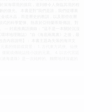
於深海環境的描寫，達到瞭令人身臨其境的程
的微光。 本書是對“我們是誰，我們從哪裏
黃金或水晶，而是曆史的教訓，以及那些在曆
萊頓式的科學驚悚、熱衷於亞特蘭蒂斯傳說、對
-- 封底推薦語摘錄： “這不是一本關於沉沒
環球地理雜誌》 “自《海底兩萬裏》之後，最
書不包含內容說明】： 本書主題為失落的海洋文
素的情節或背景： 1. 古代東方武俠、仙俠
、僵屍或傳統誌怪小說的元素。 4. 以古代宮廷
 《滄海遺珠》是一次純粹的、麵嚮地球深處的