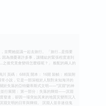
，並嚮她提議一起去旅行。 「旅行…是指要
… 因為擔憂著許多事，讓韆紘的緊張程度達到
我…之後究竟會變得怎麼樣呢？」 般配的兩人的
碼： 688頁 開本： 16開 裝幀： 精裝附
恩怨的尋常小說，它是一部深植於人類對未知海洋的
關於失落的亞特蘭蒂斯式文明——“溟淵”的神
並行展開： 第一部分：失落的輝煌——溟淵
哲學高度發達，卻因一場突如其來的地質災變而沉入
溟淵文明的日常與輝煌。 溟淵人並非迷信鬼