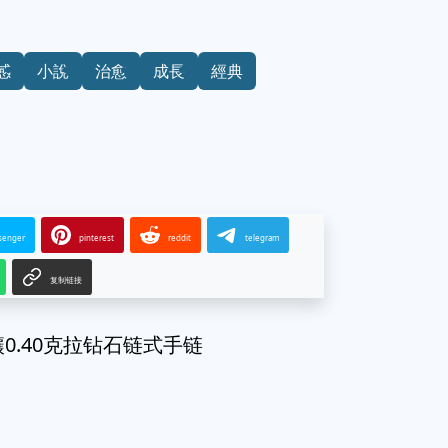
感
小說
治愈
成長
經典
senger
pinterest
reddit
telegram
复制链接
镶0.40克拉钻石链式手链