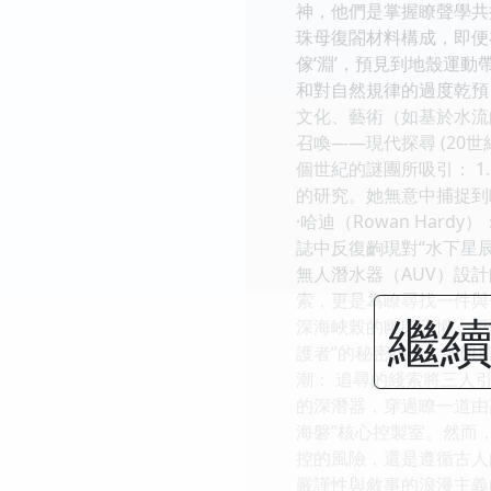
神，他們是掌握瞭聲學共
珠母復閤材料構成，即便
傢‘淵’，預見到地殼運
和對自然規律的過度乾預
文化、藝術（如基於水流
召喚——現代探尋 (20
個世紀的謎團所吸引： 1.
的研究。她無意中捕捉到
·哈迪（Rowan Ha
誌中反復齣現對“水下星辰
無人潛水器（AUV）設
索，更是為瞭尋找一件與
繼續
深海峽榖的幽閉恐懼、巨
護者”的秘密組織）的阻
潮： 追尋的綫索將三人
的深潛器，穿過瞭一道由
海磐”核心控製室。然而
控的風險，還是遵循古人
嚴謹性與敘事的浪漫主義