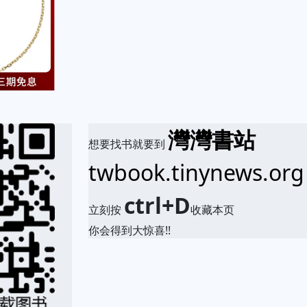
灣灣書站
想要找书就要到
twbook.tinynews.org
ctrl+D
立刻按
收藏本页
你会得到大惊喜!!