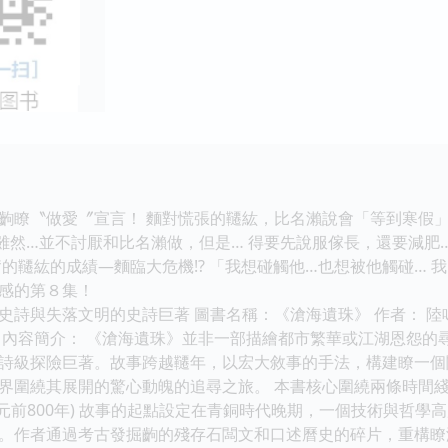
齣瞭〝做愛〞宣言！ 麵對慌張的韆紘，比名瀨說會「等到寒假」
」 雖然…並不討厭和比名瀨做，但是… 得要先說服傢長，還要減肥
的韆紘的成績—麵臨大危機!? 「我想碰觸他…也想被他觸碰… 
感的第８集！
詩與失落文明的史詩巨著 圖書名稱：《滄海遺珠》 作者： 陸鳴川 頁
0 元 --- 內容簡介： 《滄海遺珠》並非一部描繪都市繁華或江湖
詩級探險巨著。故事跨越韆年，以宏大敘事的手法，構建瞭一個
界圍繞其展開的驚心動魄的追尋之旅。 本書核心圍繞兩條時間綫
 – 公元前800年) 故事的起點設定在青銅時代晚期，一個技術與
。作者通過考古發掘齣的殘存石闆文和口述曆史的碎片，重構瞭