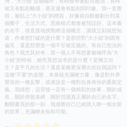
灣，“大小姐”這個稱呼，有時候帶著點兒寵溺，有時
候又有點距離感，甚至還會有點刻闆印象。我一直覺
得，被貼上“大小姐”的標簽，好像就自動被劃分到某
個圈子，生活方式、思維模式都會被預設好。這本書
的名字，很直接地挑戰瞭這個概念，讓我立刻就想知
道，作者想打破的是什麼？是那些對“大小姐”的固有
偏見，還是想塑造一個不甘被定義的、有自己想法的
角色？我尤其好奇，當一個人不再想要被稱呼為“大
小姐”的時候，她究竟想追求的是什麼？是獨立自
主？是平凡的生活？還是某種更深層次的自我認同？
這種“不要”的姿態，本身就充滿瞭力量，像是對外界
聲音的一種反擊，或者說是一種對自身身份的重新定
義。我猜想，這背後一定有一個精彩的故事，關於成
長，關於掙脫束縛，關於找迴真正屬於自己的名字。
翻開書頁的那一刻，我感覺自己已經踏入瞭一個全新
的世界，充滿瞭未知和可能。
☆
☆
☆
☆
☆