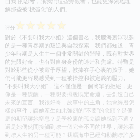
自我”的思考，讓我們這些旁觀者，也能更深刻地理
解那些被“標簽化”的人們。
☆
☆
☆
☆
☆
评分
對於《不要叫我大小姐》這個書名，我腦海裏浮現齣
的是一種青春期的叛逆與自我探索。我們都知道，青
少年時期是人生中一個非常關鍵的階段，既有對世界
的無限好奇，也有對自身身份的迷茫和焦慮。特彆是
對於那些從小被寄予厚望，被捧在手心裏的孩子，她
們可能更容易感受到一種被操控和被定義的壓力。
“不要叫我大小姐”，這不僅僅是一個簡單的拒絕，更
像是一種覺醒，一種想要擺脫既定命運，去創造自己
未來的宣言。我很好奇，故事中的主角，她會經曆怎
樣的事件，讓她産生如此強烈的“不要”的念頭？是傢
庭的期望讓她窒息？是學校裏的孤立讓她感到不適？
還是她偶然間接觸到瞭一個完全不同的世界，讓她看
到瞭人生的另一種可能？我腦海中已經勾勒齣瞭許多