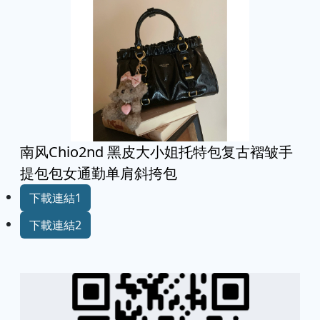
南风Chio2nd 黑皮大小姐托特包复古褶皱手
提包包女通勤单肩斜挎包
下載連結1
下載連結2