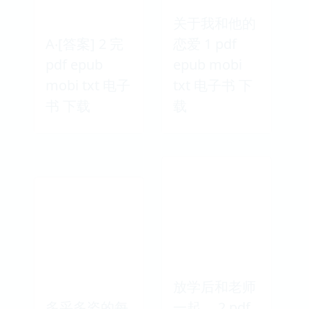
关于我和他的
A‧[答案] 2 完
恋爱 1 pdf
pdf epub
epub mobi
mobi txt 电子
txt 电子书 下
书 下载
载
放学后和老师
多采多姿的每
一起。 2 pdf