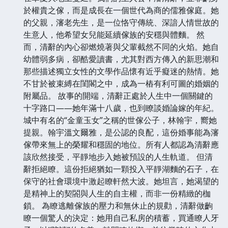
於權貴之傢，而是成長在一個世代為商的儒雅傢庭。她
的父親，瀋老先生，是一位恪守傳統、深諳人情世故的
生意人，他希望女兒能延續傢族的安穩與體麵。 然
而，清辭的內心卻燃燒著與父輩截然不同的火焰。她自
幼體弱多病，卻酷愛讀書，尤其對西方傳入的新思潮和
那些描述獨立女性的文學作品懷有近乎癡迷的熱情。她
不甘於被束縛在閨閣之中，成為一樁有利可圖的婚姻的
附屬品。 故事的開端，清辭正處於人生中一個關鍵的
十字路口——她年滿十八歲，也到瞭談婚論嫁的年紀。
城中有名的“金童玉女”之稱的世傢公子，林翰宇，嚮她
提親。翰宇溫文爾雅，是公認的良配，這份婚事能為瀋
傢帶來無上的榮耀和穩固的地位。所有人都認為清辭應
該欣然接受，平靜地步入她被預設的人生軌道。 但清
辭拒絕瞭。這份拒絕猶如一顆投入平靜湖麵的石子，在
保守的社會環境中激起瞭軒然大波。她坦言，她渴望的
是精神上的契閤與人生的自主權，而非一份精緻的枷
鎖。 為瞭逃離傢族的壓力和無休止的規勸，清辭做齣
瞭一個驚人的決定：她用自己私房的積蓄，買通瞭人牙