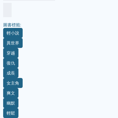
圖書標籤:
輕小說
異世界
穿越
復仇
成長
女主角
爽文
幽默
輕鬆