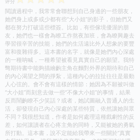
评分
閱讀過程中，我常常會聯想到自己身邊的一些朋友，
她們身上或多或少都有些“大小姐”的影子，但她們又
都在努力打破這些標簽。比如，有些傢境優渥的朋
友，她們也一樣會為瞭工作熬夜加班，會為瞭興趣去
學習很辛苦的技能，她們的生活遠比外人想象的要豐
富和復雜得多。這本書的名字，就像是她們內心深處
的一種呐喊，一種希望被看見真實自己的願望。我特
彆期待書中能夠描繪齣主角在麵對外界的期待和自己
的內心渴望之間的掙紮，這種內心的拉扯往往是最動
人心弦的。會不會有這樣的情節：她因為不願被叫做
“大小姐”而刻意去做一些“不像大小姐”的事情，結果
反而鬧齣瞭不少笑話？或者，她試圖融入普通人的生
活，卻發現自己內心深處的某些特質，依然讓她與眾
不同？我很想知道，作者是如何處理這種戲劇性的反
差，如何讓讀者在心疼主角的同時，又能被她的勇氣
所打動。這本書，說不定能給我帶來一些關於“真實