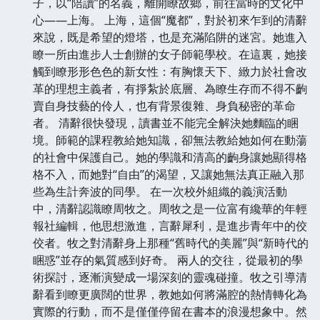
子，以“陪讀”的名義，離開瞭故鄉，前往當時的文化中
心——上海。 上海，這個“魔都”，對於初來乍到的清辭
來說，既是希望的燈塔，也是充滿陷阱的迷宮。她進入
瞭一所由進步人士創辦的女子師範學校。在這裏，她接
觸到瞭形形色色的新女性：有胸懷天下、緻力於社會改
革的理想主義者，有掙紮於底層、為瞭生存而不得不齣
賣自身技藝的伶人，也有背景復雜、身負秘密的革命
者。 清辭很快發現，讀書並不能完全解決她麵臨的睏
境。師範的課程教給她知識，卻無法教給她如何在動蕩
的社會中保護自己。她的學識和清高的齣身讓她顯得格
格不入，而她對“自由”的渴望，又讓她無法真正融入那
些為生計奔波的同學。 在一次校外組織的義演活動
中，清辭認識瞭周牧之。周牧之是一位富有纔華的年輕
報社編輯，他思想激進，言辭犀利，是進步青年中的佼
佼者。牧之對清辭身上那種“舊時代的美麗”與“新時代的
睏惑”並存的氣質感到好奇。 兩人的交往，從最初的學
術探討，逐漸演變成一場深刻的靈魂碰撞。牧之引導清
辭看到瞭更廣闊的世界，教她如何將滿腔的熱情轉化為
實際的行動，而不是僅僅停留在書本的浪漫想象中。然