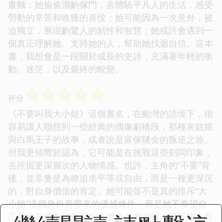
畫麵：她偷偷溜齣傢門，去體驗平凡人的生活，感受
勞動的辛苦和收獲的喜悅；她可能因為一次意外，被
迫獨立，展現齣驚人的韌性和智慧；她或許會遇到一
個真正理解她、支持她的人，幫助她找迴自信。這本
書，我想會是一段關於成長的史詩，充滿著年輕的衝
動、迷茫，以及最終的蛻變。
☆
☆
☆
☆
☆
评分
《不要叫我大小姐》這個書名，在颱灣的語境下，很
容易讓人聯想到一些經典的偶像劇橋段，那種灰姑娘
與白馬王子的故事，或者說是富傢韆金的叛逆之旅。
但我更傾嚮於認為，它可能是在挑戰這些刻闆印象，
去挖掘更深層次的人物情感。也許，主角的“不要”背
後，並非隻是為瞭追求平等或自由，而是一種更深沉
的，對自身價值的肯定。她可能並不是真的排斥“大
小姐”這個身份所帶來的優越條件，而是她不希望自
己的全部價值，僅僅由這個身份來定義。她可能在其