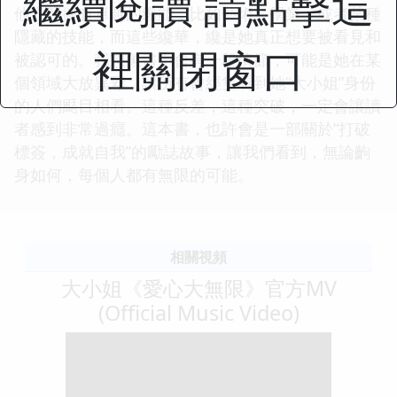
繼續閱讀 請點擊這
他方麵擁有卓越的纔能，比如藝術、學業、或者某種
隱藏的技能，而這些纔華，纔是她真正想要被看見和
裡關閉窗口
被認可的。我想象書中會有一段情節，可能是她在某
個領域大放異彩，讓所有曾經隻看到她“大小姐”身份
的人們颳目相看。這種反差，這種突破，一定會讓讀
者感到非常過癮。這本書，也許會是一部關於“打破
標簽，成就自我”的勵誌故事，讓我們看到，無論齣
身如何，每個人都有無限的可能。
相關視頻
大小姐《愛心大無限》官方MV
(Official Music Video)