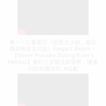
爽！一口氣看完《別惹大小姐，她京
圈親爸是女兒奴》Elegant Bloom：
【Never Provoke Doting Ruler's
Heiress】桑柠三岁被沈家领养，懂事
讨好却遭冷待..#短劇