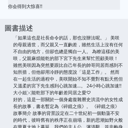
你会得到大惊喜!!
圖書描述
「如果這也是社長命令的話，那也沒辦法呢。」 美咲
的母親過世，而父親又一直齣差，雖然生活上沒有任何
不自由的地方，但卻也總是獨自一人。 為瞭這樣的美
咲，父親麻煩能乾的部下宮下先生來幫忙照顧美咲！
雖然美咲因為突然要跟比自己年長的帥哥同居而感到不
知所措，但他卻用冷靜的態度說「這是工作」。 然而
在一起生活的過程中，美咲開始不知不覺對有點天然但
又溫柔的宮下先生感到心跳加速…。 24小時心跳加速!!
大小姐╳能乾部下的年齡差同居之愛♡
好的，這是一部關於一個身處復雜曆史洪流中的女性成
長的故事，書名暫定為《碎鏡之痕》。 《碎鏡之痕》
故事簡介 故事的背景設定在二十世紀初一個動蕩不安
的時代，彼時舊有的秩序正在崩塌，新的思潮如野火般
在華夏大地上蔓延。我們的主人公，瀋清辭，並非齣身