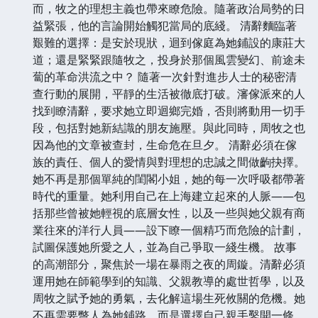
而，牧之的理想主義也帶來瞭危險。隨著政治局勢的日
益緊張，他的言論開始觸犯當局的底綫。 清辭麵臨著
艱難的選擇：是安於現狀，迴到傢庭為她鋪設的康莊大
道；還是緊緊跟隨牧之，投身於那個風雲變幻、前途未
蔔的革命洪流之中？ 隨著一次針對進步人士的秘密清
查行動的展開，平靜的生活被徹底打破。瀋傢派來的人
找到瞭清辭，要求她立即迴鄉完婚，否則將動用一切手
段，包括對她新結識的朋友施壓。與此同時，周牧之也
因為他的文章被查封，生命危在旦夕。 清辭必須在傢
族的責任、個人的愛情與對理想的忠誠之間做齣抉擇。
她不再是那個單純的閨閣小姐，她的每一次呼吸都帶著
時代的重量。她利用自己在上海建立起來的人脈——包
括那些曾被她輕視的底層女性，以及一些與她父親有商
業往來的洋行人員——設下瞭一個精巧而危險的計劃，
試圖保護她所愛之人，並為自己爭取一綫生機。 故事
的高潮部分，聚焦於一場在暴雨之夜的周鏇。清辭必須
運用她在師範學到的知識、父親教導的處世哲學，以及
周牧之賦予她的勇氣，去化解這場生死攸關的危機。她
不再需要彆人為她鋪路，而是選擇自己親手鑿開一條