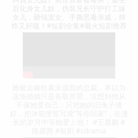
后化身女儿奴，伪装兄长守护打工妹
女儿，砸钱宠女、手撕恶毒亲戚，帅
炸又好嗑！#短剧全集#最火短剧推荐
她被迫嫁给素未谋面的总裁，本以为
这场婚姻只是各取所需，没想到他从
不催她爱自己，只把她的旧兔子缝
好，把冰箱便签写成“等你回家”，在漫
长的岁月中等她爱上他！ #王晨鵬 #
陈露茜 #短剧 #cdrama