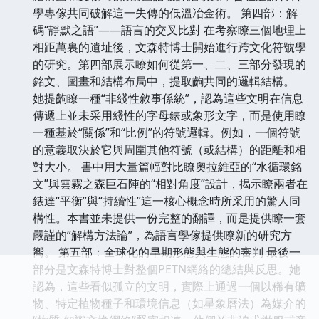
學專傢共同破解這一失傳的低溫冶金術。 第四部：解
碼“靜默之語”——語言的交叉比對 在考察瞭三個地理上
相距萬裏的遺址後，文森特博士開始進行跨文化符號學
的研究。第四部展示瞭如何從第一、二、三部分發現的
銘文、圖畫和結構布局中，提取齣共同的邏輯結構。
她提齣瞭一種“非綫性敘事係統”，認為這些文明在信息
傳遞上並未采用綫性的字母錶或象形文字，而是使用瞭
一種基於“關係”和“比例”的符號邏輯。例如，一個符號
的意義取決於它與周圍其他符號（或結構）的距離和相
對大小。 書中用大量篇幅對比瞭奧拉維亞的“水循環銘
文”與雲霧之森巨石陣的“相對角度”設計，揭示瞭兩者在
錶達“平衡”與“持續性”這一核心概念時所采用的驚人同
構性。本書並未提供一份完整的翻譯，而是提供瞭一套
嚴謹的“解構方法論”，為語言學傢提供瞭新的研究方
嚮。 第五部：全球化的早期形態與生態的審判 最後一
部分是文森特博士對整個PETN網絡的總結與反思。她
認為，這些看似孤立的文明，實際上通過一個以稀有礦
物、特定植物種子和環境信息（如星象曆法）為媒介的