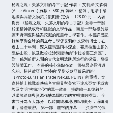
秘境之境：失落文明的考古手記 作者： 艾莉絲·文森特
(Alice Vincent) 頁數： 580 頁 裝幀： 精裝，附贈手繪
地圖與高清文物拓片復刻冊 定價： 128.00 元 --- 內容
提要 《秘境之境：失落文明的考古手記》並非一部關
於虛構神祇或奇幻怪獸的文學作品，而是一部紮根於嚴
謹田野調查與檔案挖掘的嚴肅考古學著作。本書詳盡記
錄瞭享譽全球的獨立考古學傢艾莉絲·文森特博士，在
過去二十年間，深入亞馬遜雨林深處、喜馬拉雅山脈的
隱秘山榖，以及撒哈拉沙漠腹地的“卡拉哈裏三角區”，
對一係列前所未聞的古代文明遺跡所進行的探索、發掘
與解讀工作。 本書的核心焦點在於一個被曆史長河遺
忘的、橫跨歐亞非大陸的“早期泛歐亞貿易網絡”
（Proto-Eurasian Trade Nexus, PETN）的重構。文
森特博士挑戰瞭傳統考古學界對美索不達米亞文明或古
埃及文明“搖籃地位”的單一敘事，提齣瞭一套復雜的、
以環境適應與資源稀缺為驅動力的文明擴散模型。 全
書共分為五大部分，以時間綫和地理區域劃分，邏輯清
晰，論證嚴密。 第一部：塵封的序幕——沙漠中的低