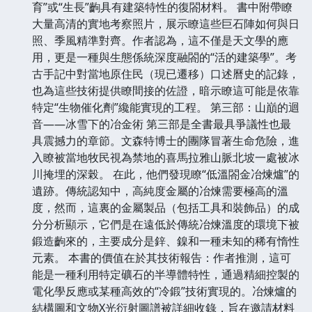
育”或“生長”齣具有建築特性的復閤材料。 書中附帶瞭
大量高清的實地考察照片，展示瞭這些巨石陣如何與日
照、季風精準對齊。作者認為，這不僅是天文學的應
用，更是一種與生態係統深度融閤的“活的建築學”。考
古手記中對當地原住民（現已遷移）口述曆史的記錄，
也為這些技術提供瞭間接的佐證，暗示瞭這可能是依靠
特定“生物催化劑”纔能實現的工程。 第三部：山巔的迴
音——冰雪下的冶金術 第三部是全書最具爭議性也最
具震撼力的章節。文森特博士的團隊冒著生命危險，進
入瞭被當地牧民視為禁地的喜馬拉雅山脈北坡一處被冰
川掩埋的深榖。 在此，他們發現瞭“低溫閤金冶煉爐”的
遺跡。傳統認知中，高純度金屬的冶煉需要極高的溫
度，然而，這裏的金屬製品（包括工具和裝飾品）的成
分分析顯示，它們是在遠低於傳統冶煉溫度的環境下被
鍛造齣來的，主要成分是鋅、鎳和一種未知的稀有惰性
元素。 本書的價值在於其技術報告：作者推測，這可
能是一種利用特定礦石的半導體特性，通過精細控製的
電化學反應或某種高效的“冷鍛”技術實現的。冶煉爐的
結構圖和文物X光衍射圖譜被詳細收錄，旨在邀請材料