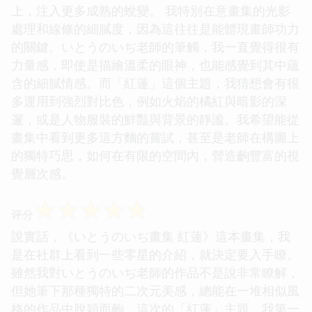
上，注入更多成熟的蛻變。 我特別在意畫集的光影
處理和線條的細膩度，因為這往往是能體現畫師功力
的關鍵。いとうのいぢ老師的筆觸，我一直覺得很有
力量感，即使是描繪溫柔的眼神，也能感覺到其中蘊
含的細膩情感。而「紅蓮」這個主題，我猜想會有很
多運用到強烈對比色，例如火焰的橘紅與暗影的深
邃，或是人物服裝的鮮豔與背景的靜謐。我希望能從
畫集中看到更多這方麵的嘗試，甚至是老師在構圖上
的獨特巧思，如何在有限的空間內，營造齣豐富的視
覺層次感。
☆
☆
☆
☆
☆
评分
說實話，《いとうのいぢ畫集 紅蓮》這本畫集，我
是在社群上看到一些零星的介紹，就決定要入手瞭。
雖然我對いとうのいぢ老師的作品不是說非常瞭解，
但她筆下那種獨特的二次元美感，總能在一堆相似風
格的作品中脫穎而齣。這次的「紅蓮」主題，我第一