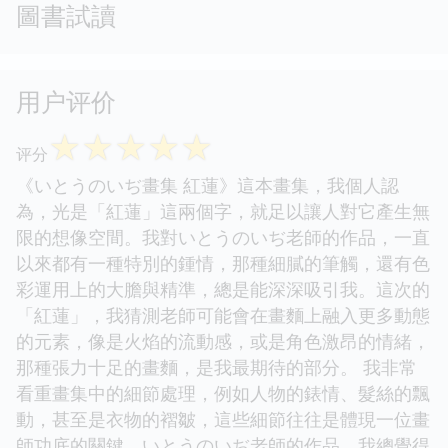
圖書試讀
用户评价
☆
☆
☆
☆
☆
评分
《いとうのいぢ畫集 紅蓮》這本畫集，我個人認
為，光是「紅蓮」這兩個字，就足以讓人對它產生無
限的想像空間。我對いとうのいぢ老師的作品，一直
以來都有一種特別的鍾情，那種細膩的筆觸，還有色
彩運用上的大膽與精準，總是能深深吸引我。這次的
「紅蓮」，我猜測老師可能會在畫麵上融入更多動態
的元素，像是火焰的流動感，或是角色激昂的情緒，
那種張力十足的畫麵，是我最期待的部分。 我非常
看重畫集中的細節處理，例如人物的錶情、髮絲的飄
動，甚至是衣物的褶皺，這些細節往往是體現一位畫
師功底的關鍵。いとうのいぢ老師的作品，我總覺得