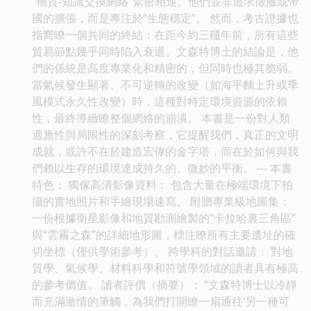
“物質-知識交換網絡”緊密相連。他們並非追求徵服或帝
國的擴張，而是專注於“生態穩定”。 然而，考古證據也
指嚮瞭一個共同的終結：在距今約三韆年前，所有這些
貿易節點幾乎同時陷入衰退。文森特博士的結論是，他
們的係統是高度專業化和精密的，但同時也極其脆弱。
當氣候發生顯著、不可逆轉的改變（如海平麵上升或季
風模式永久性改變）時，這種對特定環境資源的依賴
性，最終導緻瞭整個網絡的崩潰。 本書是一份對人類
適應性與局限性的深刻考察，它提醒我們，真正的文明
成就，或許不在於建造宏偉的金字塔，而在於如何與我
們賴以生存的環境達成持久的、微妙的平衡。 --- 本書
特色： 獨傢高清影像資料： 包含大量在極端環境下拍
攝的實地照片和手繪現場速寫。 附贈專業級地圖集：
一份根據衛星影像和地質勘測繪製的“卡拉哈裏三角區”
與“雲霧之森”的詳細地形圖，標注瞭所有主要遺址的確
切坐標（僅供學術參考）。 跨學科的對話邀請： 對地
質學、氣候學、材料科學和符號學領域的讀者具有極高
的參考價值。 讀者評價（摘要）： “文森特博士以冷靜
而充滿激情的筆觸，為我們打開瞭一扇通往‘另一種可