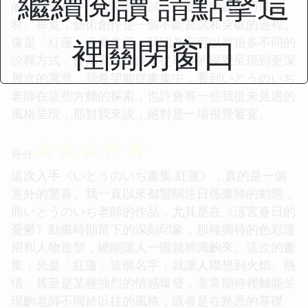
繼續閱讀 請點擊這
的創作過程中，有沒有嘗試一些新的繪畫技巧或媒
材。畢竟，藝術創作是一個不斷嘗試和突破的過程。
裡關閉窗口
像是「紅蓮」這個主題，我認為它可以有很多不同的
詮釋方式，從寫實到抽象，從單純的視覺呈現到更深
層次的寓意。我希望能從畫集中，看到いとうのいぢ
老師在這些方麵的探索，也許會有一些我從未見過的
風格呈現，那對我來說，絕對是一場視覺饗宴。
☆
☆
☆
☆
☆
评分
這次入手《いとうのいぢ畫集 紅蓮》，真的是一個
意外的驚喜。我一直以來都蠻關注日係畫師的動態，
而いとうのいぢ老師的作品，尤其是在《涼宮春日的
憂鬱》動畫時期留下的深刻印象，那種獨特的色彩運
用和人物造型，總能讓人一眼就辨識齣來。這次的畫
集，光是「紅蓮」這個名字，就讓人聯想到火焰、熱
情、甚至是某種強烈的情感爆發，非常期待裡麵能呈
現齣老師不同於以往的風格，或者是在熟悉的基礎