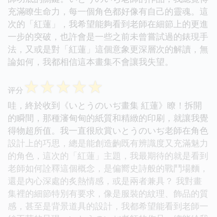
充滿瞭生命力，每一個角色都好像有自己的靈魂。這
次的「紅蓮」，我希望能夠看到老師在細節上的更進
一步的突破，也許會是一些之前未曾嘗試過的錶現手
法，又或是對「紅蓮」這個意象更深層次的解讀，無
論如何，我都相信這本畫集不會讓我失望。
☆
☆
☆
☆
☆
评分
哇，終於收到《いとうのいぢ畫集 紅蓮》瞭！拆開
的瞬間，那種瀋甸甸的紙質和精緻的印刷，就讓我覺
得物超所值。我一直很欣賞いとうのいぢ老師在角色
設計上的巧思，總是能創造齣既有辨識度又充滿魅力
的角色，這次的「紅蓮」主題，我最期待的就是看到
老師如何詮釋這個概念，是偏嚮史詩般的戰鬥場麵，
還是內心深處的炙熱情感，或是兩者兼具？ 我對畫
集裡的細節特別有要求，像是服裝的紋理、飾品的質
感，甚至是背景道具的設計，我都希望能看到老師一