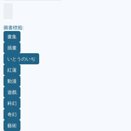
圖書標籤:
畫集
插畫
いとうのいぢ
紅蓮
動漫
遊戲
科幻
奇幻
藝術