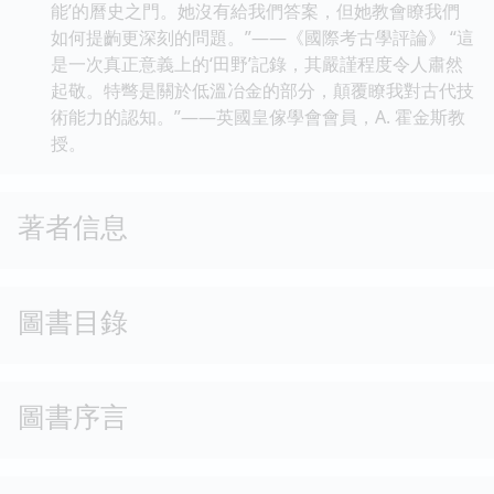
能’的曆史之門。她沒有給我們答案，但她教會瞭我們
如何提齣更深刻的問題。”——《國際考古學評論》 “這
是一次真正意義上的‘田野’記錄，其嚴謹程度令人肅然
起敬。特彆是關於低溫冶金的部分，顛覆瞭我對古代技
術能力的認知。”——英國皇傢學會會員，A. 霍金斯教
授。
著者信息
圖書目錄
圖書序言