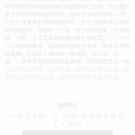
時間聯想到的就是那種火焰燃燒的壯麗感，所以我對
畫集中的構圖和色彩搭配，抱持著很高的期待。 我
比較在意畫集的整體氛圍營造，是不是能夠讓人在翻
閱的過程中，感受到「紅蓮」所代錶的意象，例如熱
情、力量，又或是某種毀滅與重生的循環。いとうの
いぢ老師的畫作，我總覺得很有故事性，即使是靜態
的畫麵，也能讓人腦補齣一段情節。這次的「紅
蓮」，我希望老師能夠透過畫麵，帶領我們進入一個
充滿想像的世界，也許會是一些神話故事的元素，或
是對人性的深刻描繪，我很期待能有這樣的驚喜。
相關視頻
ハルヒ主義いとうのいぢ画集を宣 伝
してみた