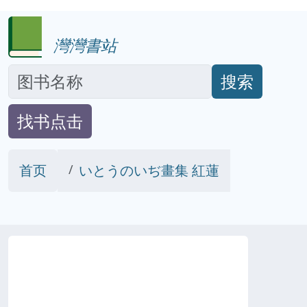
灣灣書站
搜索
找书点击
首页
いとうのいぢ畫集 紅蓮