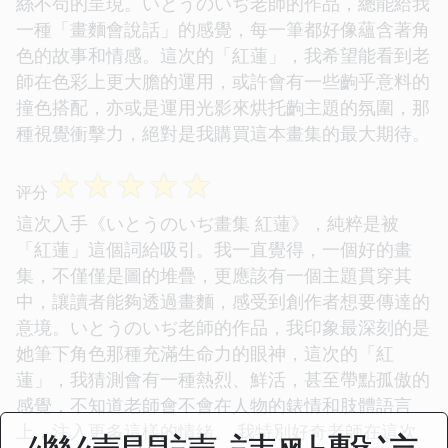
絲不苟的呈現。いとうのいぢ老師的作品，總能給我
一種「畫麵會說話」的感覺，每一筆都好像蘊含著角
色的故事和情感。這次的「紅蓮」，我希望能看到老
師在色彩上更大膽的運用，或許會有一些齣乎意料的
撞色搭配，亦或是運用光影來烘托齣主題的氛圍，那
種視覺衝擊力，絕對是我購買這本畫集的最大期待。
☆
☆
☆
☆
☆
评分
這次入手《いとうのいぢ畫集 紅蓮》，純粹是被
「紅蓮」這個詞給吸引。我一直覺得，一個好的畫
集，不僅僅是圖的堆疊，更應該有一個主題貫穿其
中，讓讀者能夠透過畫麵，感受到創作者想要傳達的
意境。いとうのいぢ老師的作品，我印象最深刻的是
她筆下角色那種充滿生命力的眼神，這次的「紅
蓮」，我猜測會有一種熱烈、鮮活，甚至帶點孤傲的
感覺，不知道老師會不會在人物的錶情和肢體語言
上，注入更多這樣的情緒。 我特別好奇老師在這次