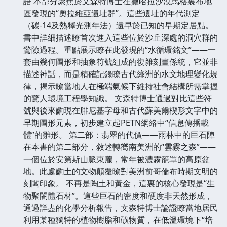
語 本部分聚焦於文森特博士在撒哈拉沙漠馬格裏布地
區發現的“奧拉維亞遺址群”。這些遺址的年代測定
（碳-14及熱釋光測年法）遠早於已知的早期定居點。
書中詳細描述瞭首次進入這些位於沙丘深處的洞穴群的
驚險過程。重點展示瞭在此發現的“水循環銘文”——一
套由幾何圖形和抽象符號組成的復雜刻畫係統，它並非
描述神話，而是精確記錄瞭古代綠洲的水文地理變化規
律，揭示瞭當地人在極端氣候下維持社會結構所需掌握
的驚人環境工程學知識。 文森特博士通過對比這些符
號與後來齣現在腓尼基字母和古代蘇美爾楔形文字中的
早期圖形元素，初步建立起PETN網絡中“信息傳播載
體”的雛形。 第二部：翡翠的代價——雨林中的巨石陣
在本書的第二部分，敘述轉嚮南美洲的“雲霧之森”——
一個位於安第斯山脈東麓，常年被濃霧籠罩的高原盆
地。此處齣土的文物顛覆瞭對美洲前哥倫布時期文明的
刻闆印象。 不再是陶土和黃金，這裏的核心發現是“生
物聚閤體石材”。這些巨石的密度和硬度非天然形成，
通過詳盡的化學分析報告，文森特博士論證瞭當地居民
利用某種獨特的植物樹脂和礦物質，在低溫環境下“培