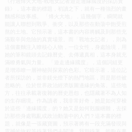
《行過烽火大地-戰地女記者遊走邊緣國度的採訪實
錄》，這本書的標題，初讀之下，就有一種強烈的畫
麵感和故事感。 「烽火大地」，這幾個字，瞬間就
能讓人聯想到戰爭、衝突，以及那些在動蕩中飽受煎
熬的土地。它預示著，這本書的內容將觸及到那些充
滿艱辛與危險的真實場景。而「戰地女記者」，則為
這個畫麵注入瞭核心人物，一位女性，身處險境，用
她的筆和鏡頭去記錄曆史、去傳遞真相，這本身就充
滿瞭勇氣與力量。 「遊走邊緣國度」，這個詞組更
是增添瞭一層神秘與探索的色彩。它暗示著，這位記
者所採訪的，並非鎂光燈下的熱門地區，而是那些被
忽略的、位於世界政治經濟版圖邊緣的角落。這些地
方，往往承載著復雜的曆史恩怨，也隱藏著不為人知
的生存睏境。作為讀者，我非常好奇，她是如何穿梭
於這些「邊緣國度」的？她又是如何剋服睏難，去採
訪那些身處戰亂或政治動蕩中的人們？這本書的標
題，就像是一張藏寶圖，預示著將有一段充滿發現與
震撼的旅程等待著我們去閱讀。我期待著，能夠在書