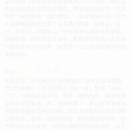
非常好奇，這位女記者是如何深入這些地區，她又是
如何與當地的居民建立聯係，獲取最真實的第一手資
料的？她採集的「採訪實錄」，是否會揭示那些我們
不曾瞭解的復雜現實？這本書的標題，就像是一扇
門，推開它，就能進入一個充滿未知與震撼的世界。
我期待著，能夠在這本書中，看到那些充滿人性光輝
與堅韌生命力的故事，感受到一位記者在亂世中的職
責與擔當。
☆
☆
☆
☆
☆
评分
光是書名《行過烽火大地-戰地女記者遊走邊緣國度
的採訪實錄》，就足夠讓人心頭一震。那種「烽火」
二字，仿佛能透過紙頁，帶來一股灼熱的、彌漫著塵
土與硝煙的氣息。而「邊緣國度」，更是精準地捕捉
到瞭那些被主流視野忽略、卻又充滿復雜地緣政治暗
流的地區。身為一個颱灣讀者，我們身處的環境，雖
然不至於烽火連天，但對於國際局勢的敏感性，以及