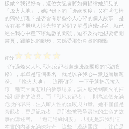
樣做？我很好奇，這位女記者將如何描繪她所見的
「烽火大地」，她記錄下的「邊緣國度」又有著怎樣
的獨特肌理？是否會有那些令人心碎的個人故事，是
否有那些展現人性光輝的瞬間？單憑這幾個字，就已
經在我心中種下瞭無數的問號，迫不及待地想要翻開
書頁，跟隨她的腳步，去感受那份真實的觸動。
☆
☆
☆
☆
☆
评分
《行過烽火大地-戰地女記者遊走邊緣國度的採訪實
錄》，單單是這個書名，就足以在我心中激起層層漣
漪。 「烽火大地」，這兩個字，一下子就把我拉入
瞭一種宏大而悲壯的敘事場景，讓人感受到戰火的摧
殘和曆史的滄桑。而「戰地女記者」，則為這個充滿
危險的環境，注入瞭人性的溫暖與力量。她不僅僅是
旁觀者，更是記錄者，是那些被戰爭裹挾的生命的故
事的講述者。 「遊走邊緣國度」，則更是讓我對這
本書的內容充滿瞭好奇。這些「邊緣國度」，往往是