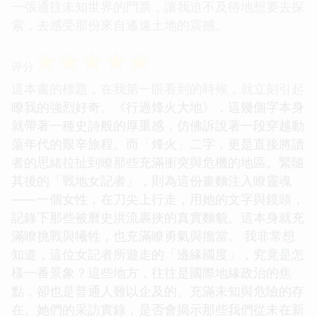
一張通往未知世界的門票，讓我迫不及待地想要去探
索，去感受那份來自遙遠土地的震撼。
☆
☆
☆
☆
☆
评分
這本書的標題，在我第一眼看到的時候，就立刻引起
瞭我的強烈好奇。《行過烽火大地》，這幾個字本身
就帶著一種史詩般的厚重感，仿佛訴說著一段穿越動
蕩年代的艱辛旅程。而「烽火」二字，更是直接將讀
者的思緒拉扯到瞭那些充滿衝突與危機的地區。緊隨
其後的「戰地女記者」，則為這份畫麵注入瞭靈魂
——一個女性，在刀尖上行走，用她的文字與鏡頭，
記錄下那些被曆史洪流裹挾的真實麵貌。這本身就充
滿瞭挑戰與犧牲，也充滿瞭勇氣與擔當。 我非常想
知道，這位女記者所遊走的「邊緣國度」，究竟是怎
樣一番景象？這些地方，往往是國際地緣政治的焦
點，卻也是普通人難以企及的、充滿未知與危險的存
在。她們的采訪實錄，是否會揭示那些我們從未在新