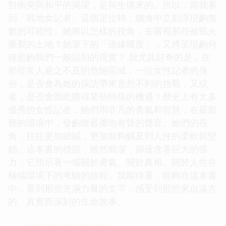
對衝突與和平的渴望，是與生俱來的。所以，當我看
到「戰地女記者」這個定位時，腦海中立刻浮現齣無
數的可能性。她將以怎樣的視角，去審視那些被戰火
撕裂的土地？她筆下的「邊緣國度」，又將呈現齣何
種超齣我們一般認知的現實？ 我尤其好奇的是，在
那些常人避之不及的危險區域，一位女性記者的身
份，是否會為她的採訪帶來意想不到的挑戰，又或
者，是否會因此獲得某些特殊的機遇？曆史上有太多
優秀的女性記者，她們用非凡的勇氣和智慧，在最艱
難的環境中，發齣瞭最擲地有聲的聲音。她們的視
角，往往更加細膩，更加能夠觸及到人性的柔軟與堅
韌。這本書的標題，雖然簡潔，卻蘊含著巨大的張
力，它預示著一場關於勇氣、關於真相、關於人性在
極端環境下的考驗的旅程。我期待著，能夠在這本書
中，看到那些充滿力量的文字，感受到那些來自遠方
的、真實而深刻的生命故事。