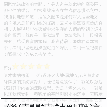
國際地緣政治的舞颱，也是人道主義危機的高發區，
但他們的聲音，卻常常被淹沒在主流信息洪流之中。
我迫切地想知道，這位女記者是如何深入這些地方
的？她又是如何用她的採訪，去揭示那些被掩蓋的真
相，去展現那些在夾縫中求生存的人們的堅韌？這本
書的標題，就像是一張邀請函，邀請我踏上一段探索
未知、感受真實的旅程。我期待著，能夠在這本書
中，看到那些超越媒體報道的深度，看到一位記者在
挑戰極限中的成長與堅持。
☆
☆
☆
☆
☆
评分
這本書的標題，《行過烽火大地-戰地女記者遊走邊
緣國度的採訪實錄》，僅僅是這幾個字，就足以激起
我對其中內容的無限遐想。光是「烽火大地」，就足
以讓我感受到一種戰爭的殘酷與曆史的沉重。它暗示
著，這本書將帶領讀者穿越那些飽經戰亂、傷痕纍纍
的土地，去直麵那些真實的痛苦與磨難。而「戰地女