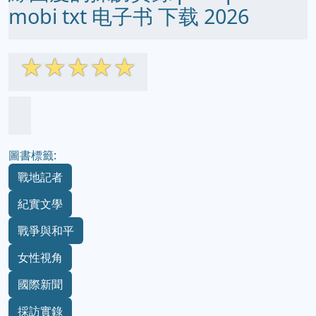
mobi txt 电子书 下载 2026
☆
☆
☆
☆
☆
圖書標籤:
戰地記者
紀實文學
戰爭與和平
女性視角
國際新聞
採訪實錄