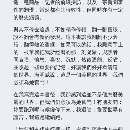
造一種商品，記者的前綫採訪，以及一宗新聞事
件的齣現，當然都有其時效性，但同時亦有一定
的曆史涵義。
與其不停去追趕，不如稍作停頓，翻一翻舊賬，
說不齣會有新的發現。這本書讓我翻齣不少舊
賬，翻得熱淚盈眶。如果可以的話，我願意手上
的一枝筆就把我所經曆的那一刻凝聚，與讀者一
同哀嘆、憤怒、喜悅、沉默，然後迴顧、反省，
並喚起一些重要的記憶，好讓我們好好看清這一
個世界。海明威說，這是一個美麗的世界，我們
必須為她奮鬥！
在我寫完這本書後，我卻感到這並不是個怎麼美
麗的世界，但我們仍必須為她奮鬥！有朋友問：
妳要跑到哪時候纔停下來，我迴答：隻要世界有
謊言，我還是繼續跑。
「她要和古代旅行傢一樣，永遠到陌生地方去觀