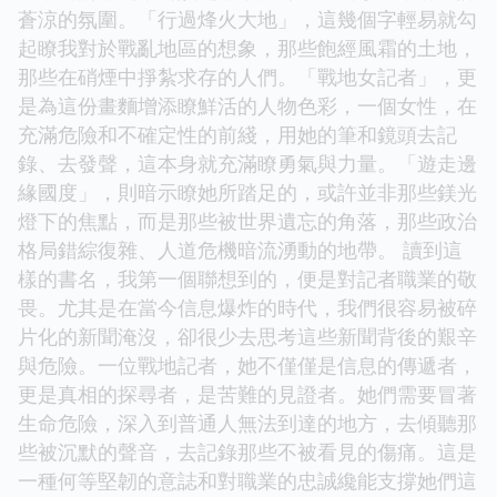
蒼涼的氛圍。「行過烽火大地」，這幾個字輕易就勾
起瞭我對於戰亂地區的想象，那些飽經風霜的土地，
那些在硝煙中掙紮求存的人們。「戰地女記者」，更
是為這份畫麵增添瞭鮮活的人物色彩，一個女性，在
充滿危險和不確定性的前綫，用她的筆和鏡頭去記
錄、去發聲，這本身就充滿瞭勇氣與力量。「遊走邊
緣國度」，則暗示瞭她所踏足的，或許並非那些鎂光
燈下的焦點，而是那些被世界遺忘的角落，那些政治
格局錯綜復雜、人道危機暗流湧動的地帶。 讀到這
樣的書名，我第一個聯想到的，便是對記者職業的敬
畏。尤其是在當今信息爆炸的時代，我們很容易被碎
片化的新聞淹沒，卻很少去思考這些新聞背後的艱辛
與危險。一位戰地記者，她不僅僅是信息的傳遞者，
更是真相的探尋者，是苦難的見證者。她們需要冒著
生命危險，深入到普通人無法到達的地方，去傾聽那
些被沉默的聲音，去記錄那些不被看見的傷痛。這是
一種何等堅韌的意誌和對職業的忠誠纔能支撐她們這