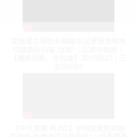
驚險逃亡過程全都錄!女記者挺進戰地
待緩衝區仍淪"目標"｜記者向敦維｜
【國際局勢。先知道】20190527｜三
立iNEWS
【中天直播 #LIVE】伊朗提重開荷姆
茲海峽 藉機測試川普底線?｜跟美國毫