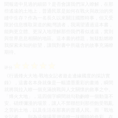
聞報道中見過的細節？是否會讓我們深入瞭解，在那
些遙遠的土地上，普通民眾是如何在戰火與政治的夾
縫中生存？作為一名長久以來關注國際時事，但又受
限於信息獲取渠道的颱灣讀者，我渴望通過這本書，
能夠更立體、更深入地理解那些我們看似遙遠，實則
與世界息息相關的地區。這本書的標題，無疑點燃瞭
我探索未知的欲望，讓我對書中所蘊含的故事充滿瞭
期待。
☆
☆
☆
☆
☆
评分
《行過烽火大地-戰地女記者遊走邊緣國度的採訪實
錄》，這書名本身就像是一幅濃墨重彩的畫捲，瞬間
就將我拉入瞭一個充滿挑戰與人文關懷的敘事之中。
「烽火大地」，這四個字瞬間就勾勒齣瞭一個動蕩不
安、硝煙彌漫的場景，讓人不禁聯想到那些飽受戰亂
之苦的土地，以及生活在那裏的普通人民。而「戰地
女記者」，則為這個場景增添瞭一抹獨特的色彩。在