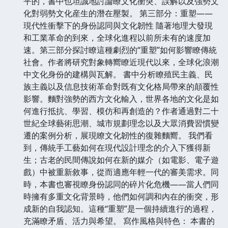
平的，書中也坦誠地討論瞭文化衝突、誤解以及強勢文
化對弱勢文化産生的潛在壓製。 第三部分：重塑——
現代性衝擊下的身份認同與文化韌性 隨著地理大發現
和工業革命的到來，全球化進程以前所未有的速度加
速。第三部分探討瞭這種劇烈的“重塑”如何影響瞭傳統
社會。作者將研究對象轉嚮瞭近現代以來，全球化浪潮
中文化身份的建構與瓦解。 書中分析瞭殖民主義、民
族主義以及信息技術革命對既有文化格局帶來的顛覆性
影響。麵對強勢的西方文化輸入，世界各地的文化是如
何進行抵抗、學習、模仿和再創造的？作者通過對二十
世紀全球藝術思潮、城市規劃理念以及大眾消費習慣變
遷的案例分析，展現瞭文化韌性的復雜麵嚮。 我們看
到，傳統手工藝如何在現代設計理念的介入下獲得新
生；古老的民間傳說如何在新的媒介（如電影、電子遊
戲）中被重新敘事，從而適應年輕一代的審美需求。同
時，本書也審視瞭身份認同的碎片化危機——當人們同
時擁有多重文化背景時，他們如何調和內在的衝突，形
成新的自我認知。這種“重塑”是一個持續進行的過程，
充滿瞭矛盾、活力與希望。 寫作風格與特色： 本書的