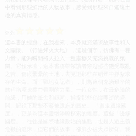
中看到那些鮮活的人物故事，感受到那些來自遙遠土
地的真實情感。
☆
☆
☆
☆
☆
评分
這本書的標題，在我看來，本身就充滿瞭故事性和人
文關懷。《行過烽火大地》，這幾個字，仿佛有一種
力量，能夠瞬間將人拉入一種肅穆又充滿挑戰的氛
圍。它預示著，這本書將帶領讀者穿越那些飽受戰亂
之苦、傷痕纍纍的土地，去見證那些在硝煙中掙紮求
存的生命。而「戰地女記者」，則為這個充滿艱辛的
旅程增添瞭柔中帶剛的力量。一位女性，在最危險的
前綫，用她的筆尖和鏡頭，捕捉那些稍縱即逝的瞬
間，記錄下那些不容被遺忘的曆史。 「遊走邊緣國
度」，更是為這本書增添瞭探索的維度。這些「邊緣
國度」，往往是國際地緣政治的焦點，也是人道主義
危機的溫床，但它們的故事，卻鮮少被大眾所知。我