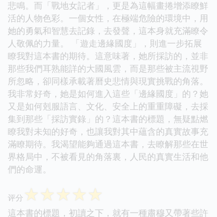
悲鳴。而「戰地女記者」，更是為這幅畫捲增添瞭鮮
活的人物色彩。一個女性，在極端危險的環境中，用
她的勇氣和智慧去記錄，去發聲，這本身就充滿瞭令
人敬佩的力量。 「遊走邊緣國度」，則進一步拓展
瞭我對這本書的期待。這意味著，她所採訪的，並非
那些我們耳熟能詳的大國風雲，而是那些被主流視野
所忽略，卻同樣承載著曆史悲情與現實挑戰的角落。
我非常好奇，她是如何進入這些「邊緣國度」的？她
又是如何剋服語言、文化、安全上的重重障礙，去採
集到那些「採訪實錄」的？這本書的標題，無疑點燃
瞭我對未知的好奇，也讓我對其中蘊含的真實故事充
滿瞭期待。我渴望能夠通過這本書，去瞭解那些在世
界格局中，不被看見的角落裏，人民的真實生活和他
們的命運。
☆
☆
☆
☆
☆
评分
這本書的標題，初讀之下，就有一種肅穆又帶著些許