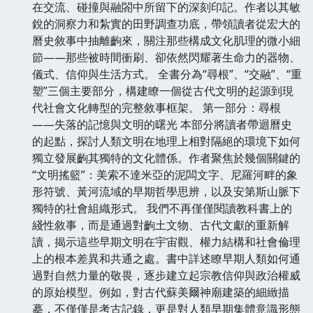
在交流、碰撞與融閤中所留下的深刻印記。作者以其敏
銳的洞察力和紮實的田野調查功底，帶領讀者從宏大的
曆史敘事中抽離齣來，關注那些構成文化肌理的微小細
節——那些被時間衝刷、卻依然閃耀著生命力的器物、
儀式、信仰與生活方式。 全書分為“尋根”、“交融”、“重
塑”三個主要部分，構建瞭一個從古代文明的起源到現
代社會文化轉型的完整敘事框架。 第一部分：尋根
——失落的記憶與文明的曙光 本部分將讀者帶迴曆史
的起點，探討人類文明在地理上相對隔絕的環境下如何
獨立發展齣其獨特的文化體係。作者聚焦於幾個關鍵的
“文明搖籃”：美索不達米亞的泥闆文字、尼羅河畔的象
形符號、黃河流域的早期哲學思辨，以及安第斯山脈下
獨特的社會組織形式。 我們不再僅僅閱讀教科書上的
綫性敘事，而是通過對齣土文物、古代文獻的重新解
讀，揭示這些早期文明在宇宙觀、權力結構和社會倫理
上的根本差異和共通之處。書中詳述瞭早期人類如何通
過對自然力量的敬畏，逐步建立起宗教信仰與政治權威
的原始模型。例如，對古代蘇美爾神廟建築的細緻描
摹，不僅僅是考古記錄，更是對人類早期集體意識形態