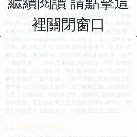
繼續閱讀 請點擊這
記者」的身份，則更是為這個充滿危險的旅程增添瞭
人文的色彩。一個女性，在如此嚴酷的環境中，用她
裡關閉窗口
的視角去記錄、去發聲，這本身就充滿瞭令人敬佩的
勇氣與力量。 「遊走邊緣國度」，這個詞組則更加
拓展瞭我對這本書的期待。它意味著，這位記者所採
訪的，或許並非那些我們熟知的衝突地區，而是那些
更加隱秘、更加復雜，但同樣充滿故事的角落。這些
「邊緣國度」，往往是地緣政治的棋盤，也是人道危
機的溫床。我非常好奇，她是如何深入這些地方的？
她所採集的「採訪實錄」，將呈現齣怎樣的畫麵？是
那些令人心碎的個人故事，還是關於民族命運的深刻
反思？我期待著，在這本書中，能夠看到超越新聞報
道的深度，看到記者本人在危險中的掙紮與堅持，看
到那些被戰火掩埋的人們，他們真實的生命軌跡。
☆
☆
☆
☆
☆
评分