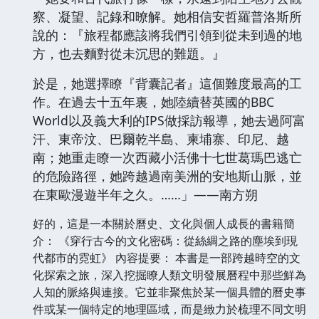
察、凝望、記錄和暸解。她相信安哲羅普洛斯所
說的：『旅程都應該將我們引領到從未到過的地
方，也去麵對從未沉思的難題。』
於是，她選擇瞭『背囊記者』這個難度最高的工
作。在過去十五年裏，她陸續替英國的BBC
World以及義大利的IPS做採訪報導，她去過阿富
汗、東帝汶、巴爾乾半島、柬埔寨、印尼、越
南；她重走瞭一次西藏小活佛十七世葛瑪巴逃亡
的危險路徑，她跨越過南美洲的安地斯山脈，並
在東歐漫遊半年之久。……」——南方朔
好的，這是一本關於曆史、文化與個人成長的書籍簡
介： 《穿行古今的文化密碼：從絲綢之路的塵埃到現
代都市的霓虹》 內容提要： 本書是一部跨越時空的文
化探索之旅，深入挖掘瞭人類文明發展曆程中那些鮮為
人知的脈絡與連接。它並非聚焦於某一個具體的曆史事
件或某一個特定的地理區域，而是緻力於梳理不同文明