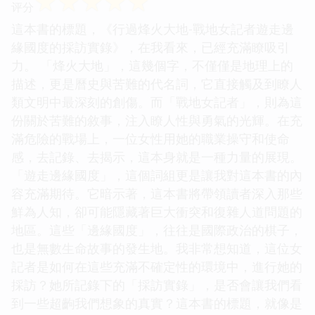
☆
☆
☆
☆
☆
评分
這本書的標題，《行過烽火大地-戰地女記者遊走邊
緣國度的採訪實錄》，在我看來，已經充滿瞭吸引
力。 「烽火大地」，這幾個字，不僅僅是地理上的
描述，更是曆史與苦難的代名詞，它直接觸及到瞭人
類文明中最深刻的創傷。而「戰地女記者」，則為這
份關於苦難的敘事，注入瞭人性與勇氣的光輝。在充
滿危險的戰場上，一位女性用她的職業操守和使命
感，去記錄、去揭示，這本身就是一種力量的展現。
「遊走邊緣國度」，這個詞組更是讓我對這本書的內
容充滿期待。它暗示著，這本書將帶領讀者深入那些
鮮為人知，卻可能隱藏著巨大衝突和復雜人道問題的
地區。這些「邊緣國度」，往往是國際政治的棋子，
也是無數生命故事的發生地。我非常想知道，這位女
記者是如何在這些充滿不確定性的環境中，進行她的
採訪？她所記錄下的「採訪實錄」，是否會讓我們看
到一些超齣我們想象的真實？這本書的標題，就像是