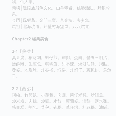
牆。仙人掌。
蘭嶼│達悟族飛魚文化。山羊攀岩。跳港活動。野銀冷
泉。
金門│風獅爺。金門三寶。莒光樓。夫妻魚。
馬祖│北海坑道。芹壁村海盜屋。八八坑道。
Chapter2
經典美食
2-1
【煎‧炸】
臭豆腐。棺財闆。蚵仔煎。雞排。蛋餅。營養三明治。
鹽酥雞。生煎包。鵪鶉蛋。甜不辣。燒餅油條。鍋貼。
發糕。地瓜球。炸春捲。蝦捲。炸蚵仔。蔥抓餅。烏魚
子。
2-2
【蒸‧炒】
阿給。竹筒飯。小籠包。肉圓。筒仔米糕。炒鱔魚。
炒米粉。肉粽。炒麵。水餃。蘿蔔糕。潤餅。鹽水雞。
豬血糕。割包。菜包。碗粿。草仔粿。紅龜粿。油飯。