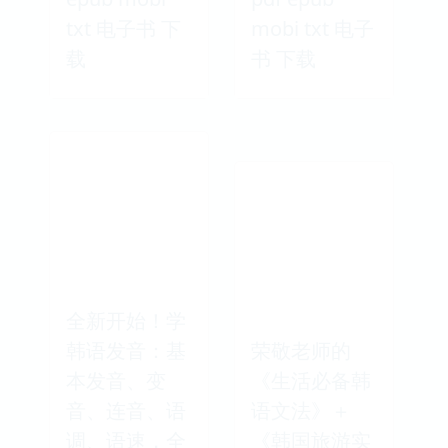
txt 电子书 下
mobi txt 电子
载
书 下载
全新开始！学
韩语发音：基
荣敬老师的
本发音、变
《生活必备韩
音、连音、语
语文法》＋
调、语速，全
《韩国旅游实