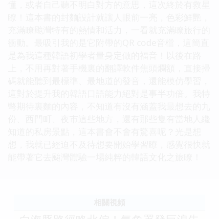
懂，或者自己聽不明白對方的意思，這次終於有救星
瞭！這本書的封麵設計就讓人眼前一亮，色彩鮮艷，
充滿瞭颱灣特有的熱情和活力，一看就充滿瞭旅行的
衝動。最吸引我的是它附帶的QR code音檔，這簡直
是為我這種韓語初學者量身定做的福音！以後在路
上，不用再對著手機裏的翻譯軟件焦頭爛額，直接掃
碼就能聽到最標準、最地道的發音，還能模仿學習，
這對於提升我的韓語口語能力絕對是事半功倍。我特
彆期待裏麵的內容，不知道有沒有涵蓋我最想去的九
份、西門町、夜市這些地方，還有那些隻有當地人纔
知道的私房景點，這本書會不會有驚喜呢？光是想
想，我就已經迫不及待想要開始學習瞭，感覺很快就
能帶著它去颱灣體驗一場純粹的韓語文化之旅瞭！
相關視頻