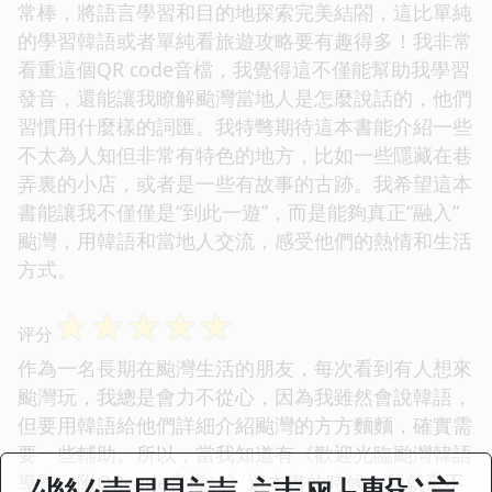
常棒，將語言學習和目的地探索完美結閤，這比單純
的學習韓語或者單純看旅遊攻略要有趣得多！我非常
看重這個QR code音檔，我覺得這不僅能幫助我學習
發音，還能讓我瞭解颱灣當地人是怎麼說話的，他們
習慣用什麼樣的詞匯。我特彆期待這本書能介紹一些
不太為人知但非常有特色的地方，比如一些隱藏在巷
弄裏的小店，或者是一些有故事的古跡。我希望這本
書能讓我不僅僅是“到此一遊”，而是能夠真正“融入”
颱灣，用韓語和當地人交流，感受他們的熱情和生活
方式。
☆
☆
☆
☆
☆
评分
作為一名長期在颱灣生活的朋友，每次看到有人想來
颱灣玩，我總是會力不從心，因為我雖然會說韓語，
但要用韓語給他們詳細介紹颱灣的方方麵麵，確實需
要一些輔助。所以，當我知道有《歡迎光臨颱灣韓語
導覽（附QRcode音檔）》這本書的時候，我就毫不