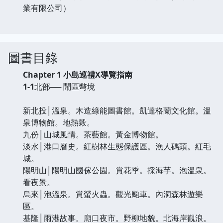
業有限公司）
圖書目錄
Chapter 1
小島巡禮X導覽指南
1-1
北部── 鬧區彆境
新北投│溫泉。木造綠能圖書館。凱達格蘭文化館。溫
泉博物館。地熱榖。
九份│山城風情。茶藝館。黃金博物館。
淡水│港口曆史。紅樹林生態保護區。漁人碼頭。紅毛
城。
陽明山│陽明山國傢公園。賞花季。採海芋。泡溫泉。
看夜景。
烏來│泡溫泉。賞螢火蟲。觀光颱車。內洞森林遊樂
區。
基隆│雨港故事。廟口夜市。野柳地貌。北海岸觀浪。