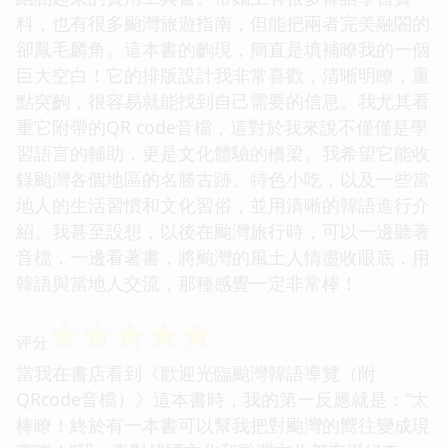
料，也有很多颱灣旅遊指南，但能把兩者完美融閤的
卻鳳毛麟角。這本書的齣現，簡直是填補瞭我的一個
巨大空白！它的排版設計我非常喜歡，清晰明瞭，重
點突齣，很容易就能找到自己需要的信息。我尤其看
重它附帶的QR code音檔，這對於我來說不僅僅是學
習語言的輔助，更是文化體驗的橋梁。我希望它能收
錄颱灣各個地區的名勝古跡、特色小吃，以及一些當
地人的生活習慣和文化習俗，並用清晰的韓語進行介
紹。我甚至設想，以後在颱灣旅行時，可以一邊聽著
音檔，一邊看著書，將颱灣的風土人情盡收眼底，用
韓語與當地人交流，那種感覺一定非常棒！
☆
☆
☆
☆
☆
评分
當我在書店看到《歡迎光臨颱灣韓語導覽（附
QRcode音檔）》這本書時，我的第一反應就是：“太
棒瞭！終於有一本書可以幫我把對颱灣的嚮往變成現