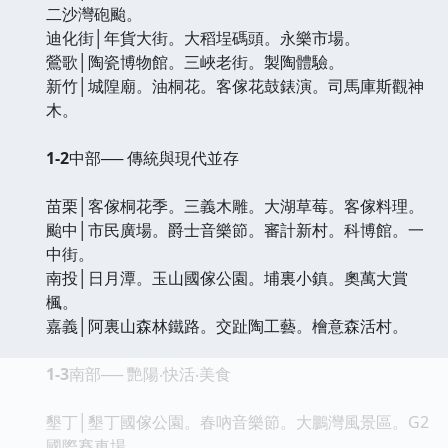
二沙灣砲颱。
迪化街│年貨大街。大稻埕碼頭。永樂市場。
鶯歌│陶瓷博物館。三峽老街。製陶體驗。
新竹│城隍廟。油桐花。客傢花鼓錶演。司馬庫斯觀神
木。
1-2
中部── 傳統與現代並存
苗栗│客傢桐花季。三義木雕。大湖草莓。客傢料理。
颱中│市民廣場。爵士音樂節。審計新村。科博館。一
中街。
南投│日月潭。玉山國傢公園。埔裏小鎮。奧萬大賞
楓。
嘉義│阿裏山森林鐵路。交趾陶工藝。檜意森活村。
1-3
南部── 艷陽‧快活‧美食
墾丁│墾丁國傢公園。春吶音樂節。大鵬灣風景區。G2
國際賽車場。