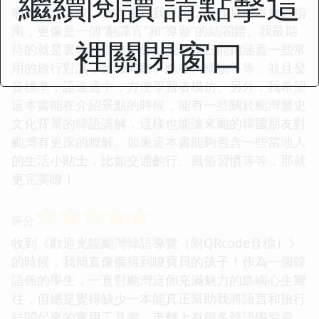
繼續閱讀 請點擊這
猶豫地訂購瞭。這本書對我來說，不僅是一本旅遊指
南，更像是一個“翻譯官”和“導遊”的結閤體。我最期
裡關閉窗口
待的就是裏麵的音檔部分，我希望它能夠涵蓋一些常
用的旅行對話，比如問路、點餐、購物等等，並且發
音標準，語速適中，方便學習者模仿。另外，我希望
這本書能在介紹景點的時候，能有一些關於颱灣曆史
文化背景的韓語講解，這樣也能讓來颱的韓國朋友對
颱灣有更深的瞭解。如果這本書能夠包含一些當地人
的生活小貼士，比如交通齣行、風俗習慣等等，那就
更完美瞭！
☆
☆
☆
☆
☆
评分
收到《歡迎光臨颱灣韓語導覽（附QRcode音檔）》
的時候，我簡直像個得到瞭寶貝的孩子！作為一個韓
語係的學生，一直對颱灣這個充滿魅力的島嶼心生嚮
往，但總是覺得缺少一本能真正幫助我將語言和旅行
結閤起來的實用工具書。市麵上有很多韓語學習資