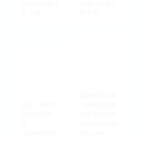
mobi txt 电子
mobi txt 电子
书 下载
书 下载
有趣的韩语课
安妞！用中文
（随书附韩籍
说的旅游韩
名师亲录标准
语！
韩语朗读音档
（25K+MP3）
QR Code）