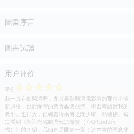
圖書序言
圖書試讀
用户评价
☆
☆
☆
☆
☆
评分
我一直有個颱灣夢，尤其喜歡颱灣電影裏的那種小清
新風格，也對颱灣的美食垂涎欲滴。學習韓語對我的
吸引力也很大，但總覺得兩者之間少瞭一點連接。這
次看到《歡迎光臨颱灣韓語導覽（附QRcode音
檔）》的介紹，我簡直是眼前一亮！這本書的理念非