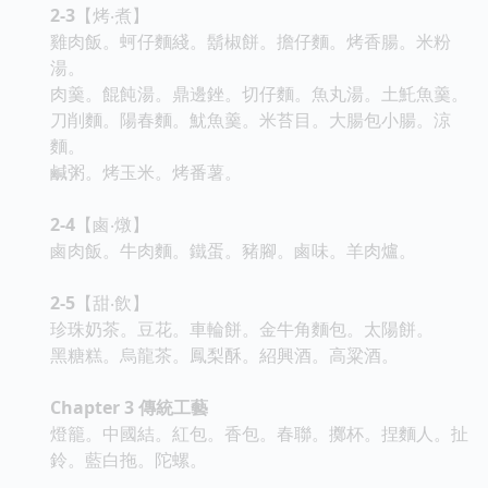
2-3
【烤‧煮】
雞肉飯。蚵仔麵綫。鬍椒餅。擔仔麵。烤香腸。米粉
湯。
肉羹。餛飩湯。鼎邊銼。切仔麵。魚丸湯。土魠魚羹。
刀削麵。陽春麵。魷魚羹。米苔目。大腸包小腸。涼
麵。
鹹粥。烤玉米。烤番薯。
2-4
【鹵‧燉】
鹵肉飯。牛肉麵。鐵蛋。豬腳。鹵味。羊肉爐。
2-5
【甜‧飲】
珍珠奶茶。豆花。車輪餅。金牛角麵包。太陽餅。
黑糖糕。烏龍茶。鳳梨酥。紹興酒。高粱酒。
Chapter 3
傳統工藝
燈籠。中國結。紅包。香包。春聯。擲杯。捏麵人。扯
鈴。藍白拖。陀螺。