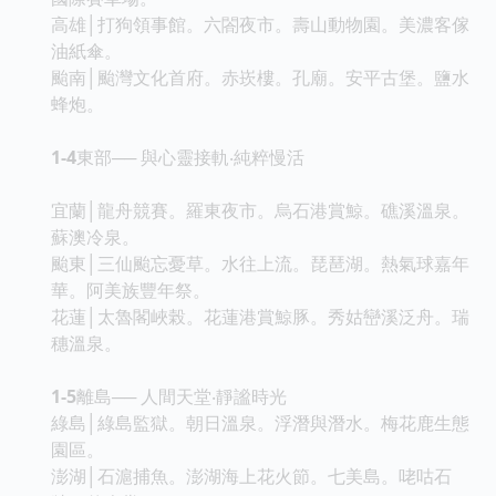
高雄│打狗領事館。六閤夜市。壽山動物園。美濃客傢
油紙傘。
颱南│颱灣文化首府。赤崁樓。孔廟。安平古堡。鹽水
蜂炮。
1-4
東部── 與心靈接軌‧純粹慢活
宜蘭│龍舟競賽。羅東夜市。烏石港賞鯨。礁溪溫泉。
蘇澳冷泉。
颱東│三仙颱忘憂草。水往上流。琵琶湖。熱氣球嘉年
華。阿美族豐年祭。
花蓮│太魯閣峽榖。花蓮港賞鯨豚。秀姑巒溪泛舟。瑞
穗溫泉。
1-5
離島── 人間天堂‧靜謐時光
綠島│綠島監獄。朝日溫泉。浮潛與潛水。梅花鹿生態
園區。
澎湖│石滬捕魚。澎湖海上花火節。七美島。咾咕石