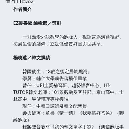
作者簡介
EZ叢書館 編輯部／策劃
一群熱愛外語教學的齣版人，視語言為溝通視野、
拓展生命的裝備，立誌做優質好書與世共享。
楊曉蕙／韓文撰稿
韓國齣生，18歲之後定居於颱灣。
學曆：輔仁大學廣告傳播係畢業
曾任：UPI圭賢補習班、趨勢語言中心、HI-
TUTOR韓文老師；101景觀颱及客服部、泰山高中、士
林高中、馬偕護理專校授課
現任：中韓口譯師及韓文配音員
參與編著：童書《猜一猜》《我要當好爸爸》（聯
經齣版）
錄製聲音教材《我的韓文單字手劄》（凱信齣版事