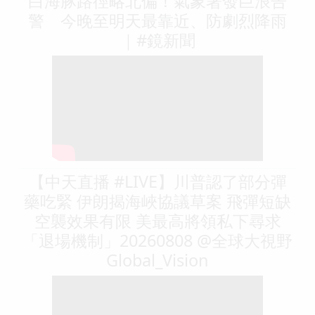
白海豚路徑略北偏！氣象署發巨浪告
警 今晚至明天最靠近、防劇烈降雨
｜#鏡新聞
【中天直播 #LIVE】川普認了部分彈
藥吃緊 伊朗揭海峽協議草案 飛彈短缺
空襲效果有限 美最高將領私下尋求
「退場機制」20260808 ⁨@全球大視野
Global_Vision