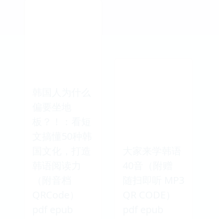
韩国人为什么
偏要坐地
板？！：看短
文搞懂50种韩
国文化，打造
大家来学韩语
韩语阅读力
40音（附赠
（附音档
随扫即听 MP3
QRCode）
QR CODE）
pdf epub
pdf epub