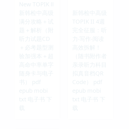
New TOPIK Ⅱ
新韩检中高级
新韩检中高级
满分攻略＋试
TOPIK II 4週
题＋解析（附
完全征服：听
听力试题CD
力‧写作‧阅读
＋必考题型测
高效拆解！
验加强本＋超
（随书附作者
高命中率单字
亲录听力科目
随身卡与电子
拟真音档QR
书） pdf
Code） pdf
epub mobi
epub mobi
txt 电子书 下
txt 电子书 下
载
载