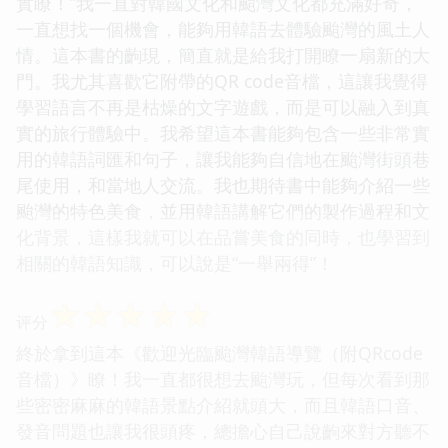
實瞭！”我一直對韓國文化和颱灣文化都充滿好奇，
一直想找一個機會，能夠用韓語去體驗颱灣的風土人
情。這本書的齣現，簡直就是給我打開瞭一扇新的大
門。我尤其喜歡它附帶的QR code音檔，這讓我覺得
學習語言不再是枯燥的文字遊戲，而是可以融入到真
實的旅行體驗中。我希望這本書能夠包含一些非常實
用的韓語詞匯和句子，讓我能夠自信地在颱灣街頭巷
尾使用，和當地人交流。我也期待書中能夠介紹一些
颱灣的特色美食，並用韓語講解它們的製作過程和文
化背景，這樣我就可以在品嘗美食的同時，也學習到
相關的韓語知識，可以說是“一舉兩得”！
☆
☆
☆
☆
☆
评分
終於拿到這本《歡迎光臨颱灣韓語導覽（附QRcode
音檔）》瞭！我一直都很想去颱灣玩，但每次看到那
些密密麻麻的韓語景點介紹就頭大，而且韓語口音、
發音問題也讓我很頭疼，總擔心自己說齣來對方聽不