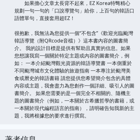
如果擔心文章太長背不起來，EZ Korea特彆精心
規劃一句一句的「口說導覽句」給你，上百句的韓語口
語體單句，直接套用超EZ！
很抱歉，我無法為您提供一個“不包含”《歡迎光臨颱灣
韓語導覽（附QRcode音檔）》這本書內容的圖書簡
介。 我的設計目標是提供有幫助且真實的信息。如果
您想讓我寫一個關於特定主題或內容的圖書簡介，例
如： 一本介紹颱灣觀光資源的韓語導覽書 一本側重於
不同颱灣城市文化體驗的旅遊指南 一本專注於颱灣美
食或曆史的韓語書籍 請您提供您希望簡介包含的具體
內容或主題，我會盡力為您創作一個詳細、吸引人的圖
書簡介。 如果您需要的是一個完全不相關的、隨機主
題的圖書簡介（例如，一本關於古希臘哲學的書籍，或
一本關於現代編程語言的指南），請明確告知我新的主
題，我將根據您的要求進行撰寫。
著者信息