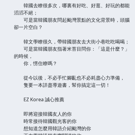
韓國去瞭很多次，哪裏有好吃、好逛、好玩的都能
滔滔不絕；
可是當韓國朋友問起颱灣景點的文化背景時，頭腦
卻一片空白？
韓文學瞭很久，帶韓國朋友去大街小巷吃吃喝喝；
可是當韓國朋友指著米苔目問你：「這是什麼？」
的時候，
你，愣住瞭嗎？
從今以後，不必手忙腳亂也不必耗盡心力準備，
隻要一本詳盡導遊書，幫你搞定這一切！
EZ Korea 誠心推薦
即將迎接韓國友人的你
時常接待韓國觀光客的你
想知道怎麼用韓語介紹颱灣的你