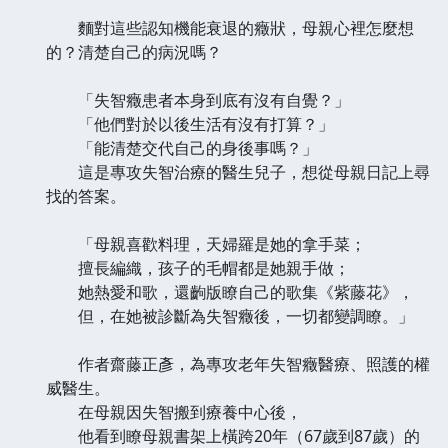
麵對這些認知機能衰退的癥狀，母親心裡怎麼想
的？清楚自己的病況嗎？
「失智癥患者本身到底有沒有自覺？」
「他們對於以後生活有沒有打算？」
「能清楚交代自己的身後事嗎？」
這是專攻失智治療的醫生兒子，想從母親日記上尋
找的答案。
「母親喜歡料理，天婦羅是她的拿手菜；
擅長編織，孩子的毛帽都是她親手做；
她熱愛和歌，還齣版瞭自己的歌集《紫藤花》，
但，在她被診斷為失智癥後，一切都變調瞭。」
作者齋藤正彥，為專攻老年失智癥醫療、照護的權
威醫生。
在母親因失智搬到療養中心後，
他看到瞭母親書架上橫跨20年（67歲到87歲）的