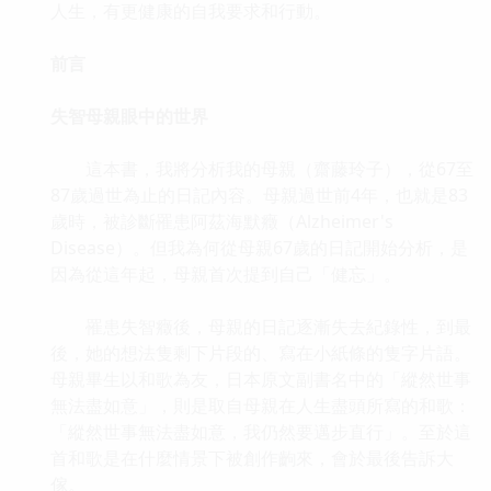
人生，有更健康的自我要求和行動。
前言
失智母親眼中的世界
這本書，我將分析我的母親（齋藤玲子），從67至
87歲過世為止的日記內容。母親過世前4年，也就是83
歲時，被診斷罹患阿茲海默癥（Alzheimer's
Disease）。但我為何從母親67歲的日記開始分析，是
因為從這年起，母親首次提到自己「健忘」。
罹患失智癥後，母親的日記逐漸失去紀錄性，到最
後，她的想法隻剩下片段的、寫在小紙條的隻字片語。
母親畢生以和歌為友，日本原文副書名中的「縱然世事
無法盡如意」，則是取自母親在人生盡頭所寫的和歌：
「縱然世事無法盡如意，我仍然要邁步直行」。至於這
首和歌是在什麼情景下被創作齣來，會於最後告訴大
傢。