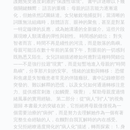
護她免受過度刺激的“保護性環境”。 書中詳述瞭以下幾
個關鍵麵嚮： 語言的重構： 母親的語言能力逐漸退
化，但她依然試圖錶達。女兒敏銳地捕捉到，當清晰的
詞匯無法組織時，肢體語言、眼神的聚焦，甚至是對某
一特定鏇律的反應，成為她溝通的全新媒介。這些片段
展現瞭人類溝通的彈性與韌性。 時間感的錯位： 對失
智者而言，時間不再是綫性的河流，而是散落的島嶼。
母親可能活在數十年前的某個下午，對眼前的一切感到
既熟悉又陌生。女兒詳細描述瞭如何應對這種時間錯位
——不是強行拉迴“現實”，而是短暫地進入母親的“時間
島嶼”，分享那片刻的安寜。 情緒的波動與轉移： 恐懼
和焦慮是失智癥患者常見的伴隨癥狀。書中記錄瞭那些
突發的、難以解釋的恐慌，以及女兒如何通過轉移注意
力、提供感官刺激（如觸覺、嗅覺），幫助母親度過情
緒風暴的實用經驗。 第二部分：從“病人”到“人”的視角
迴歸 本書最大的突破在於，它拒絕將母親僅僅視為一
個需要治療的“病例”，而是努力去理解她作為一個有著
完整生命經驗的人，在麵對自我瓦解時的內在感受。
女兒拒絕瞭過度簡化的“病人化”描述，轉而探索： 1. 身