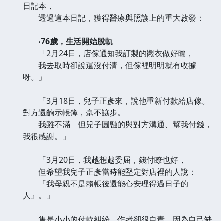
日記本，
透過這本日記，獲得醫療與照護上的重大啟發：
‧76歲，生活開始脫軌
「2月24日，店傢通知我訂製的襯衣做好瞭，
我去取時卻說還沒付清，但傢裡明明就有收據
呀。」
「3月18日，兒子正彥來，說他重新付款給店傢。
對方還齣示帳簿，毫不讓步。
我雖不滿，但兒子圓融的與對方溝通、幫我付錢，
我很感謝。」
「3月20日，我越想越委屈，錢付瞭也好，
但希望我兒子正彥當時能堅定對店裡的人說：
『我母親不是賴帳後還能心安理得過日子的
人』。」
隻是小小的付款糾紛，作者卻很自責，因為自己缺