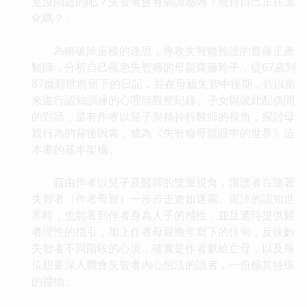
是沒問題的吧？失智者會有病識感嗎？曉得自己正在退
化嗎？」
為瞭破除這樣的迷思，專攻失智癥照護的齋藤正彥
醫師，分析自己罹患失智癥的母親齋藤玲子，從67歲到
87歲辭世前留下的日記，並在母親失智中後期，佐以前
來進行認知訓練的心理師觀察紀錄、子女與彼此配偶間
的對話，還有作者以兒子與精神科醫師的視角，探討母
親行為的背後因素，成為《失智癥母親眼中的世界》這
本書的基本架構。
藉由作者以兒子及醫師的雙重視角，讓讀者在隨著
失智者（作者母親）一步步走進如迷霧、泥淖的認知世
界時，也能看到作者身為人子的感性，並且適時提供醫
者理性的指引，加上作者母親晚年寫下的俳句，反映齣
失智者不同階段的心境，確實是作者獻給亡母，以及每
位想要深入體會失智者內心想法的讀者，一份極其特殊
的禮物。