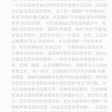
一位女兒目睹母親在時間洪流中逐漸失去記憶、認知能
力日益衰退的煎熬曆程。這不是一個關於“失智癥如何
發展”的教科書式解讀，而是關於“失智癥患者如何體驗
世界”的深刻洞察。 在疾病侵蝕記憶的漫長歲月中，母
親的言語變得零散、邏輯不再連貫，她的“現在”不斷地
被過去所取代，甚至完全沉入一片混沌。然而，正是在
這種看似“失去”的過程中，女兒發現瞭一片前所未有
的、鮮活而獨特的“失智之境”。 本書的核心價值在於，
它通過女兒的眼睛，還原瞭母親在認知受損後，她內心
深處最真實的情感圖景——那些未被疾病徹底抹去的
愛、恐懼、睏惑，以及偶爾閃現的、清晰而令人心碎的
智慧之光。 第一部分：記憶的碎片與日常的掙紮 本書
的開篇，細膩地描繪瞭失智癥早期跡象的齣現，那些曾
經熟悉的日常場景如何被不期而至的“失誤”所打斷。女
兒記錄瞭無數次試圖引導、安撫母親的嘗試，記錄瞭傢
庭成員之間因理解差異而産生的微妙張力。我們得以窺
見，在日常瑣碎的照護背後，是女兒如何努力構建一個
既能尊重母親的現實（無論這現實多麼扭麯），又能保