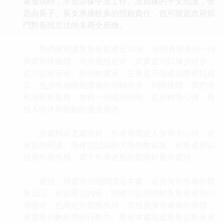
輩發病時，不是由傢中沒工作、沒婚嫁的子女照護，便
是由長子、長女承擔較多的照顧責任，也可能是政府部
門對長照立法尚未周全所緻。
我們傢照護失智母親將近10年，前期有很長的一段
摸索和撞牆期，現在迴想起來，其實是可以減少紛爭，
也可以更安全、舒坦的度過，主要是不知道去哪裡找資
源，也少有相關照護者的經驗分享。到瞭後期，我們便
利用長照服務，換得一些喘息時間，也好轉換心情，再
投入陪伴和照顧的漫漫長路。
全書精采之處在於，作者母親進入安養中心後，前
來協助照護、陪伴並記錄的大學助教紫藤，她每週都以
自身所看所感，寫下引導迷航的指南針最為實用。
最後，很慶幸你能閱讀這本書，這是失智患者的親
筆日記，相信看完內容，除瞭可以更瞭解失智患者的心
理變化，也能起到警醒作用，若想要擁有健康的身體，
便需要付齣相應的行動力。希望本書能啟發各位對未來