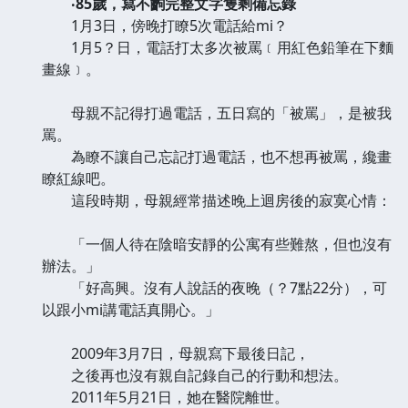
‧85歲，寫不齣完整文字隻剩備忘錄
1月3日，傍晚打瞭5次電話給mi？
1月5？日，電話打太多次被罵﹝用紅色鉛筆在下麵
畫線﹞。
母親不記得打過電話，五日寫的「被罵」，是被我
罵。
為瞭不讓自己忘記打過電話，也不想再被罵，纔畫
瞭紅線吧。
這段時期，母親經常描述晚上迴房後的寂寞心情：
「一個人待在陰暗安靜的公寓有些難熬，但也沒有
辦法。」
「好高興。沒有人說話的夜晚（？7點22分），可
以跟小mi講電話真開心。」
2009年3月7日，母親寫下最後日記，
之後再也沒有親自記錄自己的行動和想法。
2011年5月21日，她在醫院離世。