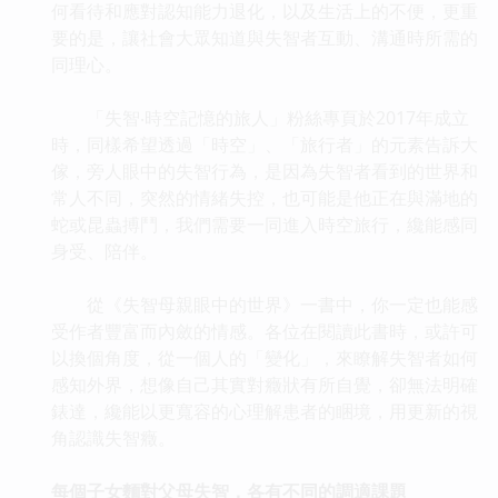
何看待和應對認知能力退化，以及生活上的不便，更重
要的是，讓社會大眾知道與失智者互動、溝通時所需的
同理心。
「失智‧時空記憶的旅人」粉絲專頁於2017年成立
時，同樣希望透過「時空」、「旅行者」的元素告訴大
傢，旁人眼中的失智行為，是因為失智者看到的世界和
常人不同，突然的情緒失控，也可能是他正在與滿地的
蛇或昆蟲搏鬥，我們需要一同進入時空旅行，纔能感同
身受、陪伴。
從《失智母親眼中的世界》一書中，你一定也能感
受作者豐富而內斂的情感。各位在閱讀此書時，或許可
以換個角度，從一個人的「變化」，來瞭解失智者如何
感知外界，想像自己其實對癥狀有所自覺，卻無法明確
錶達，纔能以更寬容的心理解患者的睏境，用更新的視
角認識失智癥。
每個子女麵對父母失智，各有不同的調適課題