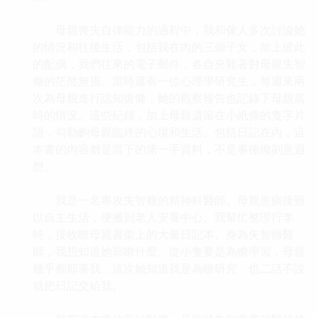
母親喪失自律能力的過程中，我和傢人多次討論她
的情況和往後生活，包括我在內的三個子女，加上彼此
的配偶，我們往來的電子郵件，各自夾雜著對母親失智
癥的茫然無措。當時還有一位心理學研究生，每週來兩
次為母親進行認知復健，她的觀察報告也記錄下母親當
時的情況。這些紀錄，加上母親遺留在小紙條的隻字片
語，勾勒齣母親臨終的心境和生活。包括日記在內，這
本書的內容都是當下的第一手資料，不是事後纔刻意迴
想。
我是一名專攻失智癥的精神科醫師。母親患病後難
以自主生活，便搬到老人安養中心。我幫忙整理行李
時，接收瞭母親書架上的大量日記本。身為失智癥醫
師，我想知道她寫瞭什麼。從小隻要是為瞭學習，母親
幾乎都順著我，這次她知道我是為瞭研究，也二話不說
就把日記交給我。