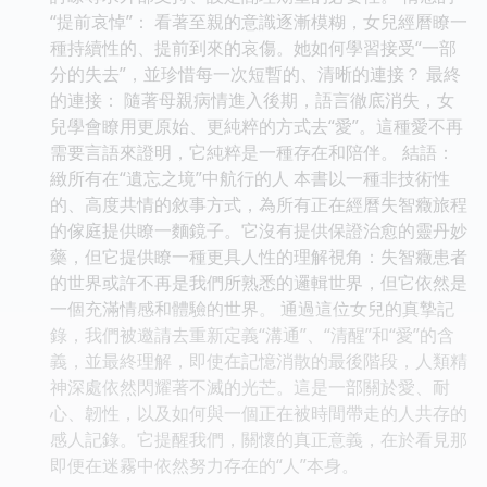
“提前哀悼”： 看著至親的意識逐漸模糊，女兒經曆瞭一
種持續性的、提前到來的哀傷。她如何學習接受“一部
分的失去”，並珍惜每一次短暫的、清晰的連接？ 最終
的連接： 隨著母親病情進入後期，語言徹底消失，女
兒學會瞭用更原始、更純粹的方式去“愛”。這種愛不再
需要言語來證明，它純粹是一種存在和陪伴。 結語：
緻所有在“遺忘之境”中航行的人 本書以一種非技術性
的、高度共情的敘事方式，為所有正在經曆失智癥旅程
的傢庭提供瞭一麵鏡子。它沒有提供保證治愈的靈丹妙
藥，但它提供瞭一種更具人性的理解視角：失智癥患者
的世界或許不再是我們所熟悉的邏輯世界，但它依然是
一個充滿情感和體驗的世界。 通過這位女兒的真摯記
錄，我們被邀請去重新定義“溝通”、“清醒”和“愛”的含
義，並最終理解，即使在記憶消散的最後階段，人類精
神深處依然閃耀著不滅的光芒。這是一部關於愛、耐
心、韌性，以及如何與一個正在被時間帶走的人共存的
感人記錄。它提醒我們，關懷的真正意義，在於看見那
即便在迷霧中依然努力存在的“人”本身。