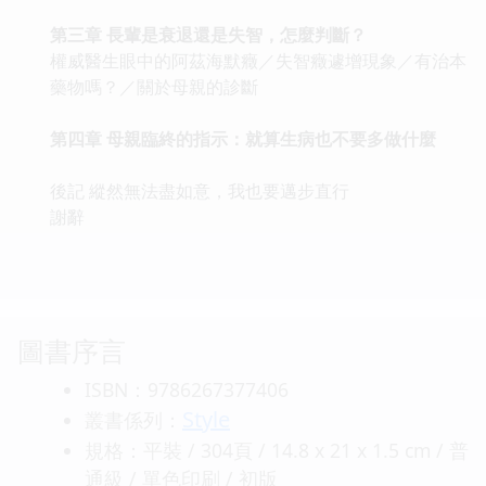
第三章 長輩是衰退還是失智，怎麼判斷？
權威醫生眼中的阿茲海默癥／失智癥遽增現象／有治本
藥物嗎？／關於母親的診斷
第四章 母親臨終的指示：就算生病也不要多做什麼
後記 縱然無法盡如意，我也要邁步直行
謝辭
圖書序言
ISBN：9786267377406
Style
叢書係列：
規格：平裝 / 304頁 / 14.8 x 21 x 1.5 cm / 普
通級 / 單色印刷 / 初版