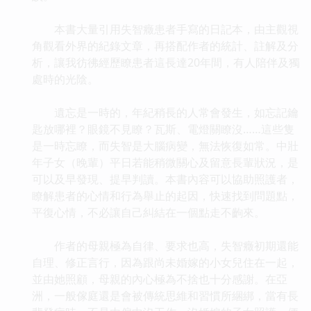
本書大量引用失智癥患者手寫的日記本，由主觀視
角觀看外界的紀錄文章，再搭配作者的統計、註解及分
析，讓我彷彿經歷瞭患者這長達20年間，有人陪伴及獨
處時的光陰。
遺忘是一時的，年紀稍長的人常會發生，如忘記鑰
匙放哪裡？眼鏡不見瞭？瓦斯、電燈關瞭沒……這些隻
是一時忘瞭，而失智是大腦病變，無法恢復如常。中壯
年子女（晚輩）平日若能稍微關心及留意長輩狀況，是
可以及早發現、提早判讀。本書內容可以協助照護者，
瞭解患者的心情和行為舉止的起因，快速找到問題點，
平復心情，不必讓自己糾結在一個點走不齣來。
作者的母親極為自律、要求也高，失智癥初期還能
自理、修正言行，因為跟尚未婚嫁的小女兒住在一起，
並由她照顧，母親的內心極為不捨也十分感謝。在亞
洲，一般傢庭還是會被傳統思維和習慣所綑綁，當有長