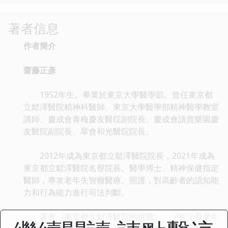
著者信息
作者簡介
齋藤正彥
1952年生。畢業於東京大學醫學部。曾任東京都
立鬆澤醫院精神科醫師、東京大學醫學部精神醫學教室
講師、慶成會青梅慶友醫院副院長、慶成會讀賣樂園慶
友醫院副院長、翠會和光醫院院長。
2012年成為東京都立鬆澤醫院院長，2021年成為
東京都立鬆澤醫院名譽院長。醫學博士、精神保健指定
醫師，專攻老年失智癥醫療、照護，對高齡者的認知能
力和行為能力進行司法判斷。
著有《東京都立鬆澤醫院的挑戰》、《當父母老年