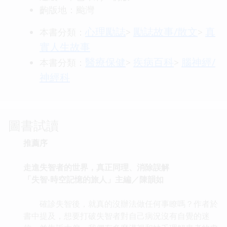
齣版地：颱灣
心理勵誌
勵誌故事/散文
真
本書分類：
>
>
實人生故事
醫療保健
疾病百科
腦神經/
本書分類：
>
>
神經科
圖書試讀
推薦序
走進失智者的世界，真正同理、消除誤解
「失智‧時空記憶的旅人」主編／陳韻如
確診失智後，就真的沒辦法做任何事瞭嗎？作者於
書中提及，想要打破失智者對自己病況沒有自覺的迷