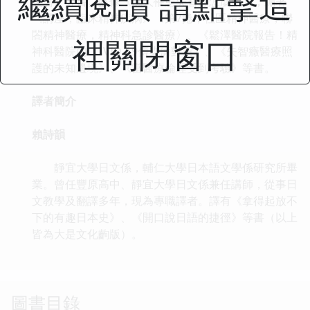
繼續閱讀 請點擊這
失智》等書。監修《傢人罹患失智癥怎麼辦》，編著
《講座，臨床精神疾病》〈第7捲，社區精神醫療，聯
閤精神醫療，精神科急診醫療〉、《鬆澤醫院報告！精
裡關閉窗口
神科醫院的COVID-19傳染病對策》、《失智癥醫療照
護的未知邊境》、《當醫療倫理受到考驗》等書。
譯者簡介
賴詩韻
靜宜大學日文係，輔仁大學日本語文學係研究所畢
業。曾任豐原高中、靜宜大學日文係兼任講師，從事日
文教學及翻譯多年，現為專職譯者。譯有《拿得起放不
下的有趣日本史》、《開口說日語的捷徑》等書（以上
皆為大是文化齣版）。
圖書目錄