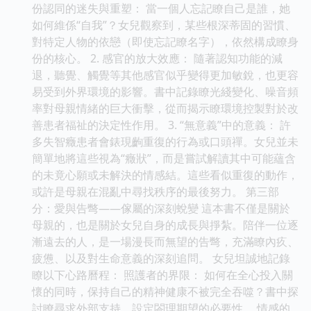
份認同的迷失與重塑： 當一個人忘記瞭自己是誰，她
如何維係“自我”？女兒觀察到，某些根深蒂固的習慣、
對特定人物的依戀（即使忘記瞭名字），依然構成瞭身
份的核心。 2. 感官的放大效應： 隨著認知功能的減
退，聽覺、觸覺等其他感官似乎變得更加敏銳，也更容
易受到外界環境的影響。書中記錄瞭光綫變化、噪音頻
率對母親情緒的巨大衝擊，從而揭示瞭環境控製對於改
善患者福祉的決定性作用。 3. “無意義”中的意義： 許
多失智癥患者會錶現齣重復的行為或口頭禪。女兒並未
簡單地將這些視為“癥狀”，而是嘗試解讀其中可能蘊含
的未竟心願或未解決的情感結。這些看似重復的動作，
或許是母親在混亂中尋找秩序的最後努力。 第三部
分：愛與告彆——傢屬的深刻蛻變 這本書不僅是關於
母親的，也是關於女兒自身的成長與掙紮。陪伴一位逐
漸遠去的人，是一場漫長而無望的告彆，充滿瞭內疚、
疲憊、以及對生命意義的深刻追問。 女兒坦誠地記錄
瞭以下心路曆程： 照護者的界限： 如何在全心投入關
懷的同時，保持自己的精神健康不被完全吞噬？書中探
討瞭尋求外部支持、設定閤理期望的必要性。 情感的