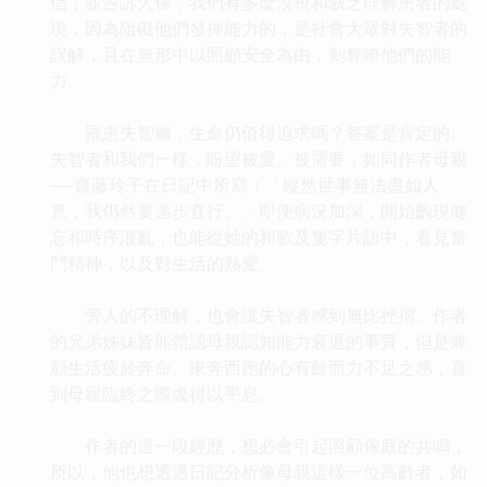
信，並告訴大傢，我們有多麼漠視和缺乏理解患者的處
境，因為阻礙他們發揮能力的，是社會大眾對失智者的
誤解，且在無形中以照顧安全為由，剝奪瞭他們的能
力。
罹患失智癥，生命仍值得追求嗎？答案是肯定的。
失智者和我們一樣，盼望被愛、被需要，如同作者母親
──齋藤玲子在日記中所寫：「縱然世事無法盡如人
意，我仍然要邁步直行。」即便病況加深，開始齣現健
忘和時序混亂，也能從她的和歌及隻字片語中，看見奮
鬥精神，以及對生活的熱愛。
旁人的不理解，也會讓失智者感到無比挫摺。作者
的兄弟姊妹皆能體認母親認知能力衰退的事實，但是兼
顧生活疲於奔命、東奔西跑的心有餘而力不足之感，直
到母親臨終之際纔得以平息。
作者的這一段經歷，想必會引起照顧傢庭的共鳴，
所以，他也想透過日記分析像母親這樣一位高齡者，如