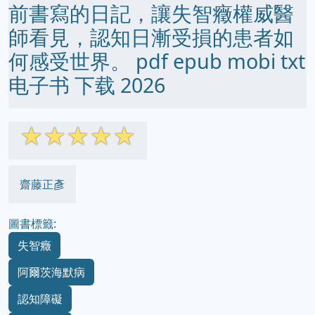
前書寫的日記，讓失智癥權威醫
師看見，認知日漸受損的患者如
何感受世界。 pdf epub mobi txt
电子书 下载 2026
☆
☆
☆
☆
☆
齋藤正彥
圖書標籤:
失智癥
阿爾茨海默病
認知障礙