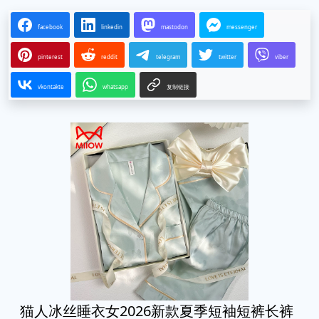
facebook
linkedin
mastodon
messenger
pinterest
reddit
telegram
twitter
viber
vkontakte
whatsapp
复制链接
猫人冰丝睡衣女2026新款夏季短袖短裤长裤