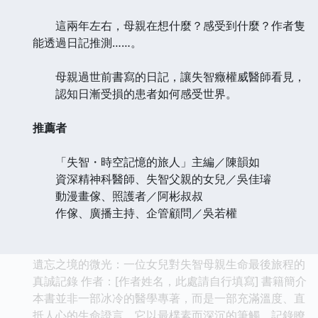
這兩年左右，母親在想什麼？感受到什麼？作者隻
能透過日記推測……。
母親過世前書寫的日記，讓失智癥權威醫師看見，
認知日漸受損的患者如何感受世界。
推薦者
「失智・時空記憶的旅人」主編／陳韻如
資深精神科醫師、失智父親的女兒／吳佳璿
動漫畫傢、照護者／阿彬叔叔
作傢、廣播主持、企管顧問／吳若權
遺忘之境的微光：一位女兒對失智母親生命最後旅程的
真誠記錄 作者：[作者姓名，此處請自行填寫] 書籍簡介
本書並非一部冰冷的醫學專著，而是一部充滿溫度、直
抵人心的生命證言。它以最樸素而深沉的筆觸，記錄瞭