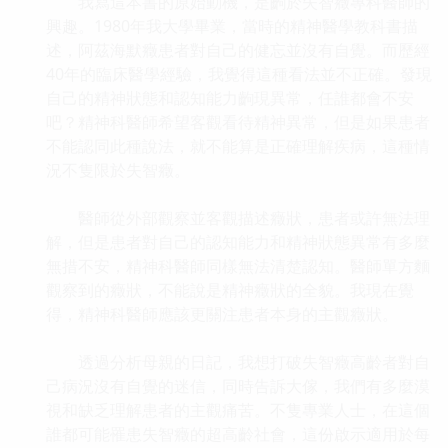
我寫這本書的原始動機，是齣於失智癥專科醫師的
興趣。1980年我大學畢業，當時的精神醫學教科書描
述，阿茲海默癥患者對自己的健忘並沒有自覺。而歷經
40年的臨床醫學經驗，我覺得這種看法並不正確。發現
自己的精神狀態和認知能力齣現異常，任誰都會不安
吧？精神科醫師希望客觀看待精神異常，但是如果患者
不能認同此種說法，就不能算是正確理解疾病，這種情
況不隻限於失智癥。
醫師從外部觀察並客觀描述癥狀，患者或許無法理
解，但是患者對自己的認知能力和精神狀態異常有多麼
無措不安，精神科醫師同樣無法清楚認知。醫師單方麵
觀察到的癥狀，不能說是精神癥狀的全貌。我現在覺
得，精神科醫師應該更關注患者本身的主觀癥狀。
透過分析母親的日記，我想打破失智癥高齡者對自
己病況沒有自覺的迷信，同時告訴大傢，我們有多麼漠
視和缺乏理解患者的主觀痛苦。不隻專業人士，在這個
誰都可能罹患失智癥的超高齡社會，這份啟示適用於每