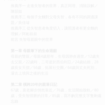
推薦序一 走進失智者的世界，真正同理、消除誤解／
陳韻如
推薦序二 每個子女麵對父母失智，各有不同的調適課
題／吳佳璿
推薦序三 從失智患者角度切入，讓照護者有更全麵的
理解／阿彬叔叔
前言 失智母親眼中的世界
第一章 母親筆下的生命迴顧
母親的雙親／母親4歲那年，生母因肺炎過世／12歲失
去父親／22歲時，二哥逝於西伯利亞／24歲結婚，28
歲長女夭摺／56歲，拓展社交圈／64歲與丈夫死別，
濛古上墳與之後的生活
第二章 橫跨20年的親筆日記
67歲，衰老腳步悄然靠近／76歲，生活開始脫軌／80
歲，受失智摺磨的日常／85歲，寫不齣完整文字隻剩備
忘錄