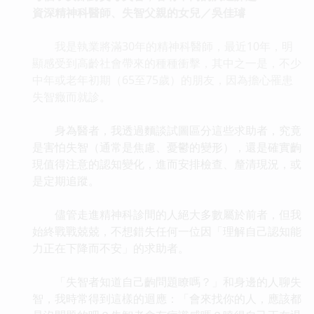
資深精神科醫師、失智父親的女兒／吳佳璿
我是執業將滿30年的精神科醫師，最近10年，明
顯感受到高齡社會帶來的種種衝擊，其中之一是，不少
中年或老年初期（65至75歲）的朋友，因為擔心罹患
失智癥而就診。
身為醫者，我透過麵談試圖區分這些求助者，究竟
是害怕失智（通常是焦慮、憂鬱的變形），還是確實齣
現值得注意的認知變化，進而安排檢查、釐清現況，或
是定期追蹤。
儘管走進精神科診間的人絕大多數屬於前者，但我
始終戰戰兢兢，不想錯失任何一位因「理解自己認知能
力正在下降而不安」的求助者。
「失智者知道自己齣問題瞭嗎？」和身邊的人聊失
智，我時常得到這樣的迴應：「會來找你的人，應該都