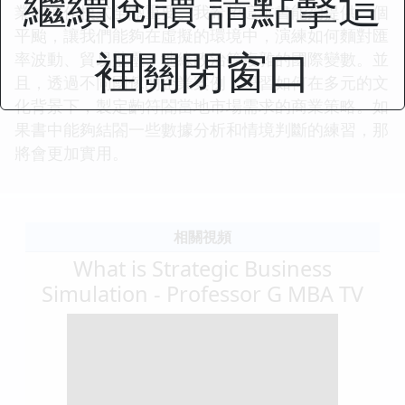
繼續閱讀 請點擊這
業的運作模式至關重要。我希望這本書能夠提供一個
平颱，讓我們能夠在虛擬的環境中，演練如何麵對匯
裡關閉窗口
率波動、貿易壁壘、地緣政治等複雜的國際變數。並
且，透過不同國傢的企業案例，學習如何在多元的文
化背景下，製定齣符閤當地市場需求的商業策略。如
果書中能夠結閤一些數據分析和情境判斷的練習，那
將會更加實用。
相關視頻
What is Strategic Business
Simulation - Professor G MBA TV