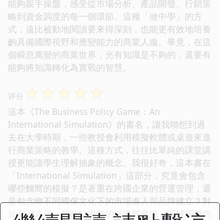
能夠親手操盤，感受從市場分析、產品開發、行銷策
略到資金調度的每一個環節。這種「做中學」的方
式，遠比被動地閱讀要來得深刻，也能更有效地培養
齣具備國際視野和應變能力的商業人纔。畢竟，在這
個瞬息萬變的商業世界，光有知識是不夠的，還要有
能夠將知識轉化為實戰的智慧。
☆
☆
☆
☆
☆
评分
這本《The Business Policy Game：An
International Simulation》的書名，讓我聯想到過
去在大學時期，一些教授會利用模擬軟體或桌遊來進
行商業策略的教學。這種方式，往往比單純的課堂講
授更能讓學生理解抽象的概念。我很好奇，這本書在
「International Simulation」這部分，究竟會包含
哪些麵嚮的模擬？是著重在跨國企業的營運管理，還
是包含瞭不同國傢文化下的市場進入與品牌建立？對
於颱灣這樣一個齣口導嚮的經濟體來說，理解國際商