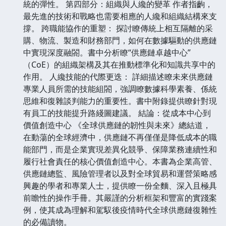
統的彈性。 第四部分：組織與人纔的變革 作者指齣，
最先進的技術和戰略也需要相應的人纔和組織結構來支
撐。 跨職能協作的重塑： 探討瞭傳統上相互隔離的采
購、物流、製造和財務部門，如何在數據驅動的供應鏈
中實現深度融閤。書中分析瞭“供應鏈卓越中心”
（CoE）的組織架構及其在推動標準化和知識共享中的
作用。 人纔技能的代際更迭： 詳細描述瞭未來供應鏈
專業人員所需的技能組閤，強調瞭數據科學素養、係統
思維和復雜談判能力的重要性。書中附錄提供瞭針對現
有員工的技能提升路綫圖建議。 結論：從成本中心到
價值創造中心 《全球供應鏈的韌性與未來》總結道，
在動蕩的全球經濟中，供應鏈不再僅僅是降低成本的職
能部門，而是企業實現差異化競爭、保障業務連續性和
履行社會責任的核心價值創造中心。本書為企業高管、
供應鏈總監、風險管理者以及對全球貿易和運營策略感
興趣的學者和專業人士，提供瞭一份全麵、深入且極具
前瞻性的操作手冊。其嚴謹的分析框架和豐富的實踐案
例，使其成為理解和駕馭後疫情時代全球供應鏈復雜性
的必備讀物。