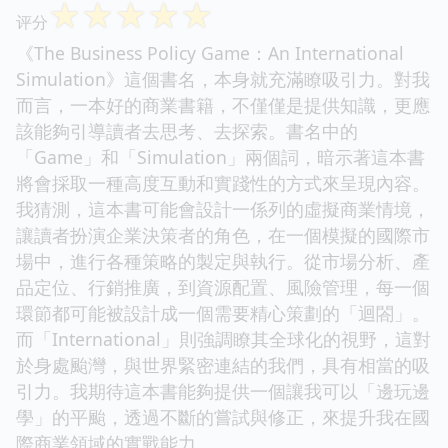
☆
☆
☆
☆
☆
评分
《The Business Policy Game：An International
Simulation》這個書名，本身就充滿瞭吸引力。對我
而言，一本好的商業書籍，不僅僅是提供知識，更應
該能夠引導讀者去思考、去探索。書名中的
「Game」和「Simulation」兩個詞，暗示著這本書
將會採取一種高度互動和實踐性的方式來呈現內容。
我猜測，這本書可能會設計一係列的虛擬商業情境，
讓讀者扮演企業決策者的角色，在一個模擬的國際市
場中，進行各種策略的製定與執行。從市場分析、產
品定位、行銷推廣，到資源配置、風險管理，每一個
環節都可能被設計成一個需要精心策劃的「迴閤」。
而「International」則強調瞭其全球化的視野，這對
於身處颱灣，與世界緊密連結的我們，具有相當的吸
引力。我期待這本書能夠提供一個讓我可以「邊玩邊
學」的平颱，透過不斷的嘗試與修正，來提升我在國
際商業領域的實戰能力。