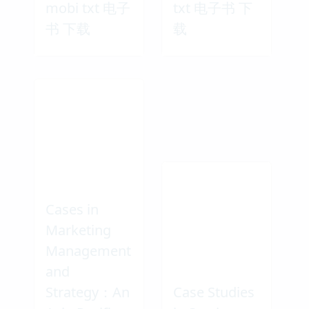
mobi txt 电子
txt 电子书 下
书 下载
载
Cases in
Marketing
Management
and
Strategy：An
Case Studies