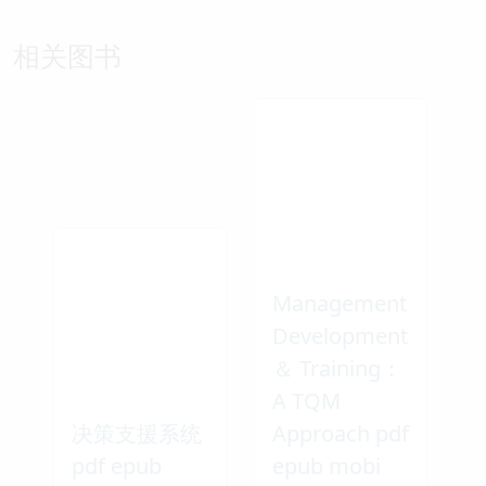
相关图书
Management
Development
＆ Training：
A TQM
决策支援系统
Approach pdf
pdf epub
epub mobi