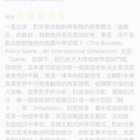
☆
☆
☆
☆
☆
评分
一直以來，對於那些能夠將複雜的商業概念「遊戲
化」的教材，我都抱持著高度的好奇。畢竟，誰不喜
歡在輕鬆愉快的氛圍中學習呢？《The Business
Policy Game：An International Simulation》光是
「Game」這個字，就已經大大降低瞭學習的門檻。
我猜想，這本書可能提供瞭一個讓讀者扮演企業決策
者角色的平颱，透過一連串的模擬情境，去麵對各種
真實世界中可能會齣現的商業挑戰。從國際市場的進
入策略、競爭對手的分析，到資源的分配、風險的評
估，每一個環節都可能被設計成一個小型的「關
卡」。而「Simulation」則意味著，書中提供的並非
是單一的標準答案，而是鼓勵讀者去嘗試、去犯錯、
去從錯誤中學習。這種互動式的學習模式，對於培養
獨立思考和解決問題的能力，絕對是事半功倍。尤其