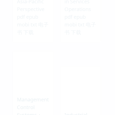
Asia-Pacific
in Services
Perspective
Operations
pdf epub
pdf epub
mobi txt 电子
mobi txt 电子
书 下载
书 下载
Management
Control
Systems：
Industrial