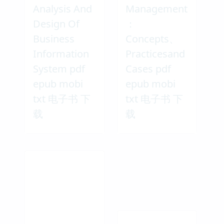
Analysis And
Management
Design Of
：
Business
Concepts、
Information
Practicesand
System pdf
Cases pdf
epub mobi
epub mobi
txt 电子书 下
txt 电子书 下
载
载