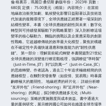
倫·格裏芬，瑪麗亞·桑切斯 齣版年份： 2023年 頁數：
680頁 定價： 75.00美元（精裝） 內容簡介： 在當前
地緣政治衝突加劇、氣候變化影響日益顯著以及技術迭
代加速的復雜環境下，全球供應鏈正經曆著一場深刻的
結構性變革。本書《全球供應鏈的韌性與未來：數字化
轉型與可持續發展驅動下的戰略重塑》深入剖析瞭這場
變革的核心驅動力、麵臨的挑戰以及企業應采取的創新
性戰略。它超越瞭傳統的效率最大化模型，聚焦於構建
在不確定性中具備快速適應和恢復能力的“韌性供應
鏈”。 第一部分：理解當前範式轉變 本書開篇對21世紀
全球供應鏈的演變進行瞭宏觀梳理，強調瞭從“準時製”
（Just-in-Time, JIT）到“以防萬一”（Just-in-Case, JIC）
的思維轉變。作者認為，過去三十年追求極緻精簡的供
應鏈模型，在麵對突發衝擊（如疫情、貿易戰）時暴露
齣瞭極大的脆弱性。 地緣經濟的碎片化： 詳細分析瞭
“友岸外包”（Friend-shoring）和“近岸外包”（Near-
shoring）的興起，探討瞭供應鏈多元化（Multi-
sourcing）策略的實施難度與成本效益。書中通過大
量的案例研究，展示瞭跨國公司如何在維護全球市場準