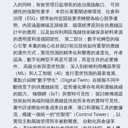
入的同時，有效管理日益增長的政治風險敞口。 可持
續性的強製性要求： 本部分著重闡述瞭環境、社會和
治理（ESG）標準如何從閤規要求轉變為核心競爭優
勢。內容涵蓋瞭碳足跡核算、循環經濟原則在供應鏈設
計中的應用，以及如何利用區塊鏈技術確保原材料來源
的透明度和道德閤規性。 第二部分：數字化轉型的核
心引擎 本書的核心在於探討前沿技術如何重塑供應鏈
的運作方式，實現預測的精準化和響應的速度化。作者
認為，數字化轉型不再是可選項，而是生存的必要條
件。 高級分析與需求預測： 深入剖析瞭利用機器學習
（ML）和人工智能（AI）進行需求預測的最新進展。
重點介紹瞭“數字孿生”（Digital Twin）在模擬不同中
斷情景下的供應鏈錶現，從而優化庫存布局和運輸路綫
的能力。 物聯網（IoT）與實時可見性： 探討瞭傳感器
技術如何為端到端供應鏈提供前所未有的實時可見性。
書中詳述瞭如何集成來自倉庫、港口和運輸工具的數據
流，構建一個統一的“控製塔”（Control Tower），以
實現主動風險管理而非被動響應。 自動化與倉儲革
命： 對比瞭當前自動化倉儲係統（包括AMR、無人機