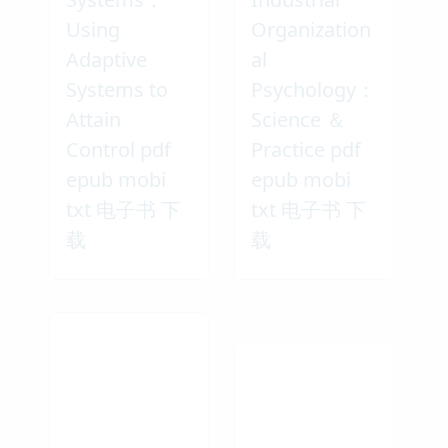
Using
Organization
Adaptive
al
Systems to
Psychology：
Attain
Science ＆
Control pdf
Practice pdf
epub mobi
epub mobi
txt 电子书 下
txt 电子书 下
载
载