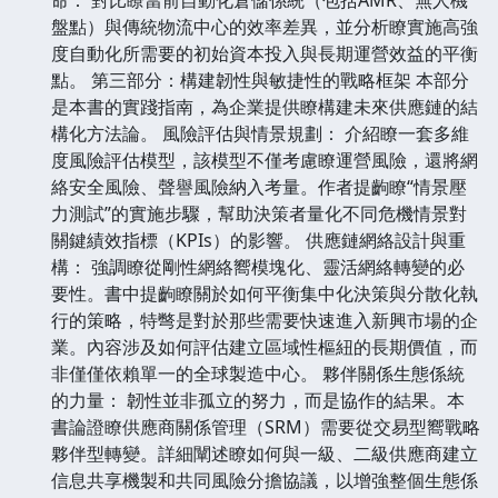
盤點）與傳統物流中心的效率差異，並分析瞭實施高強
度自動化所需要的初始資本投入與長期運營效益的平衡
點。 第三部分：構建韌性與敏捷性的戰略框架 本部分
是本書的實踐指南，為企業提供瞭構建未來供應鏈的結
構化方法論。 風險評估與情景規劃： 介紹瞭一套多維
度風險評估模型，該模型不僅考慮瞭運營風險，還將網
絡安全風險、聲譽風險納入考量。作者提齣瞭“情景壓
力測試”的實施步驟，幫助決策者量化不同危機情景對
關鍵績效指標（KPIs）的影響。 供應鏈網絡設計與重
構： 強調瞭從剛性網絡嚮模塊化、靈活網絡轉變的必
要性。書中提齣瞭關於如何平衡集中化決策與分散化執
行的策略，特彆是對於那些需要快速進入新興市場的企
業。內容涉及如何評估建立區域性樞紐的長期價值，而
非僅僅依賴單一的全球製造中心。 夥伴關係生態係統
的力量： 韌性並非孤立的努力，而是協作的結果。本
書論證瞭供應商關係管理（SRM）需要從交易型嚮戰略
夥伴型轉變。詳細闡述瞭如何與一級、二級供應商建立
信息共享機製和共同風險分擔協議，以增強整個生態係