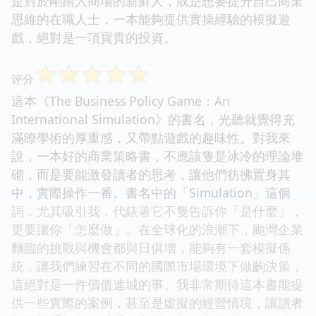
是對於剛踏入商場的新鮮人，或是想要提升自己商業
思維的在職人士，一本能夠提供實操經驗的模擬遊
戲，絕對是一項寶貴的投資。
☆
☆
☆
☆
☆
评分
這本《The Business Policy Game：An
International Simulation》的書名，光聽就覺得充
滿瞭學術的厚重感，又帶點遊戲的趣味性。對我來
說，一本好的商業策略書，不應該隻是冰冷的理論堆
砌，而是要能激發讀者的思考，讓他們彷彿置身其
中，實際操作一番。書名中的「Simulation」這個
詞，尤其吸引我，代錶著它不隻告訴你「是什麼」，
更要讓你「怎麼做」。在全球化的浪潮下，颱灣企業
麵臨的挑戰與機會都與日俱增，能夠有一套模擬係
統，讓我們練習在不同的國際市場環境下做齣決策，
這絕對是一件價值連城的事。我非常期待這本書能提
供一些實際的案例，甚至是虛擬的經營情境，讓讀者