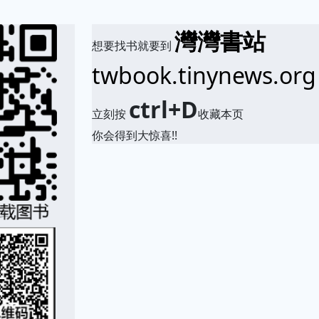
灣灣書站
想要找书就要到
twbook.tinynews.org
ctrl+D
立刻按
收藏本页
你会得到大惊喜!!