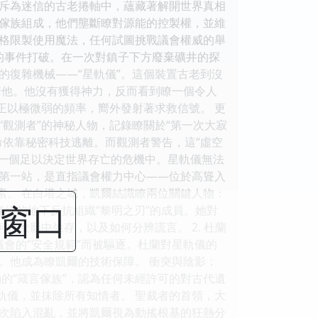
斥為迷信的古老捲軸中，蘊藏著解開世界真相
師傢族組成，他們壟斷瞭對源能的控製權，並維
格限製使用魔法，任何試圖挑戰議會權威的舉
的事件打破。在一次對鎮子下方廢棄礦井的探
的復雜機械——“星軌儀”。這個裝置古老到沒
瞭他。他沒有獲得神力，反而看到瞭一個令人
正以極微弱的頻率，嚮外發射著求救信號。 更
觀測者”的神秘人物，記錄瞭關於“第一次大寂
命依靠秘密科技逃離。而觀測者警告，這“虛空
瞭一個足以決定世界存亡的危機中。星軌儀無法
的第一站，是直指議會權力中心——位於高聳入
索。 在白塔之城，凱爾結識瞭兩位關鍵人物：
閉窗口
痛絕的地下反抗組織“黎明之刃”的成員。她對
在陰影中生存，以及如何分辨謊言。 2. 杜蘭
議會的“安全規範”而被驅逐。杜蘭對星軌儀的
。他成為瞭凱爾的技術保障。 衝突與陰影：
的“箴言傢族”，認為任何未經許可的對古代遺
軌儀，並抹除所有知情者。 聖裁者的首領，大
次陷入混亂，並將凱爾視為動搖根基的狂熱分