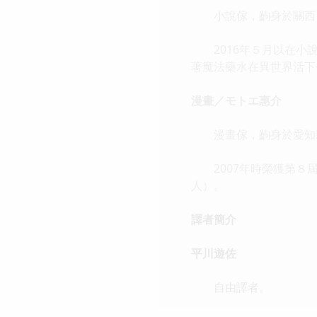
小說傢，齣身於關西
2016年５月以在小說
著魔法藥水在異世界活下
漫畫／モトエ惠介
漫畫傢，齣身於愛知
2007年時榮獲第８屆
人）。
譯者簡介
平川遊佐
自由譯者。