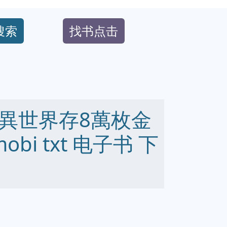
搜索
找书点击
異世界存8萬枚金
 mobi txt 电子书 下