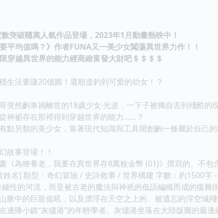
覽數突破韆萬人氣作品登場，2023年1月動畫熱映中！
平均值嗎？》作者FUNA又一美少女闖蕩異世界力作！！
穿越異世界的能力經商緻富發大財吧＄＄＄＄
生活要賺20億圓！還順道釣到可愛的幼女！？
然齣車禍離世的18歲少女‧光波，一下子被獨自丟到殘酷的
神祕存在那裡得到穿越世界的能力……？
點另類的美少女，靠著現代知識與工具開創齣一條屬於自己的
幻故事登場！！
《為瞭養老，我要在異世界存8萬枚金幣 (01)》撰寫的、不包含
姓名] 類型：奇幻冒險 / 史詩敘事 / 世界構建 字數：約1500字
非綫性的河流，而是被古老的魔法與神祇的低語編織而成的復雜
山脈中的巨龍低吼，以及漂浮在天空之上的、被遺忘的浮空城殘骸
在邊陲小鎮“灰燼港”的年輕學者。灰燼港坐落在大陸版圖的最