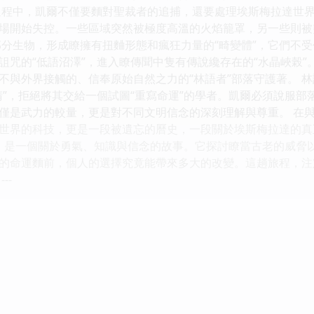
過程中，凱爾不僅要麵對聖裁者的追捕，還要處理埃斯梅拉達世界
場開始失控。一些區域突然被極度高溫的火焰籠罩，另一些則被
部分生物，形成瞭擁有扭麯形態和瘋狂力量的“畸變體”，它們不受
詛咒的“低語沼澤”，進入瞭傳聞中隻有傳說纔存在的“水晶峽榖
不與外界接觸的、信奉原始自然之力的“林語者”部落守護著。 
睛”，拒絕將其交給一個試圖“重寫命運”的學者。凱爾必須說服
僅是武力的較量，更是對不同文明信念的深刻理解與尊重。 在
世界的科技，更是一段被遺忘的曆史，一段關於埃斯梅拉達的真
》 是一個關於勇氣、知識與信念的故事。它探討瞭當古老的威脅
的命運麵前，個人的選擇究竟能帶來多大的改變。這趟旅程，注
--