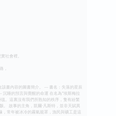
現實社會裡。
路，
該書內容的圖書簡介。 --- 書名：失落的星辰
 --- 沉睡的預言與覺醒的命運 在名為“埃斯梅拉
掛毯。這裏沒有我們所熟知的秩序，隻有紛繁
。 故事的主角，凱爾·凡斯特，並非天賦異
邊緣，常年被冰冷的霧氣籠罩，漁民與礦工是這