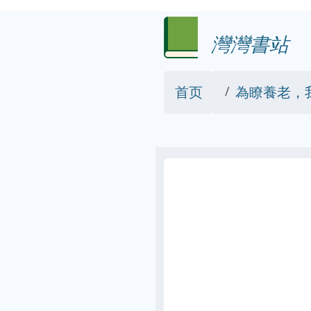
灣灣書站
首页
為瞭養老，我