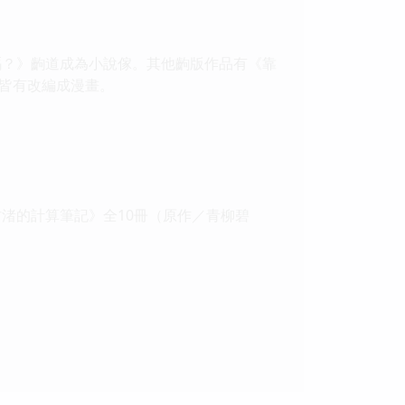
嗎？》齣道成為小說傢。其他齣版作品有《靠
品皆有改編成漫畫。
渚的計算筆記》全10冊（原作／青柳碧