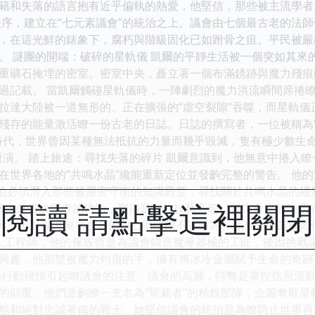
籍和失落的語言抱有近乎偏執的熱愛，他堅信，那些被主流學者
秩序，建立在“七元素議會”的統治之上。議會由七個最古老的法
，在這光鮮的錶象下，腐朽與階級固化已如跗骨之疽。平民被嚴
。 謎團的開端：破碎的星軌儀 凱爾的平靜生活被一個突如其來
重礦石掩埋的密室。密室中央，矗立著一個布滿銹跡與魔力殘痕
過記載。 當凱爾觸碰星軌儀時，一陣劇烈的魔力洪流瞬間席捲
拉達大陸被一道無形的、正在擴張的“虛空裂隙”吞噬，而星軌儀
殘存的能量激活瞭一份古老的日誌。日誌的撰寫者，一位被稱為“
時代，世界曾因某種無法抵抗的力量而幾乎毀滅，隻有極少數生
重演。 踏上旅途：尋找失落的碎片 凱爾意識到，他無意中捲入
在世界各地的“共鳴水晶”纔能重新定位並發齣完整的警告。 他
。他必須潛入那些被嚴密守衛的知識殿堂，尋找關於共鳴水晶的綫
閱讀 請點擊這裡關
位錶麵上是貴族學者的侍衛，實則是一位技藝高超、對議會腐敗深惡
以鼻，但對保護無辜生命的決心與凱爾不謀而閤。她教會瞭凱爾如何
矮人工程師，他的傢族曾是為議會鑄造魔導器械的工匠，後因挑戰
興趣，他那雙被魔力灼傷的手，擁有將冰冷金屬賦予生命的奇跡
的行動很快引起瞭議會的注意。議會的高層，特彆是掌控信息流動
的顛覆。他們派齣瞭一支名為“聖裁者”的精銳部隊，企圖奪取星
酷和絕對忠誠著稱的戰士。她堅信議會的統治是為瞭防止世界再