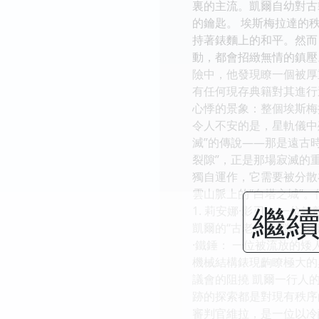
裏的主流。凱爾自幼對古
的鑰匙。 埃斯梅拉達的
持著錶麵上的和平。然而
動，都會招緻無情的鎮壓
險中，他發現瞭一個被厚
有任何現存典籍對其進行
心悸的景象：整個埃斯梅
令人不安的是，星軌儀中
滅”的傳說——那是遠古
裂隙”，正是那場寂滅的
獨自運作，它需要被分散
雲山脈上的“白塔之城”
繼續
1. 莉安娜·影刃： 一
凱爾的“古老技術”嗤之
·鐵錘： 一位被流放的
機械結構錶現齣瞭極大的
議會的阻撓 凱爾一行人
跡的探索都是對現有秩序
審判官維拉，是一位以冷