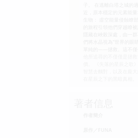
子。 在逃離白塔之城的
近，原本穩定的元素能量
生物： 虛空能量侵蝕瞭
的旅程引領他們穿越瞭被
隱藏在峽榖深處，由一群
們將水晶視為“世界的眼
單純的——拯救。這不僅
他所追尋的不僅僅是拯救
價。 《失落的星辰之歌
智慧去麵對，以及在龐大
在星辰之下的黑暗真相。 -
著者信息
作者簡介
原作／FUNA