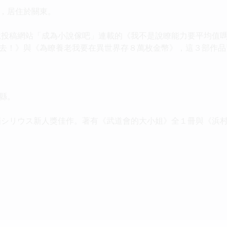
，居住於關東。
投稿網站「成為小說傢吧」連載的《我不是說瞭能力要平均值
去！》與《為瞭養老我要在異世界存８萬枚金幣》，這３部作
縣。
シリウス新人獎佳作。著有《武道會的大小姐》全１冊與《浜村