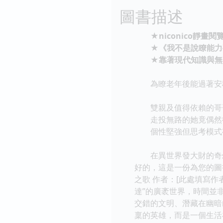
圖書描述
★niconico靜畫閱
★《我不是說瞭能力要
★靠著現代知識與無限
為瞭老年後能過著安穩
雙親及值得依賴的哥哥突
走投無路的她竟偶然從
個性堅強但思考模式有
在異世界發大財的奇
好的，這是一份為您的圖書
之歌 作者：[此處填寫作者
達”的廣袤世界，時間並
交錯的文明、潛藏在幽暗
稟的英雄，而是一個生活