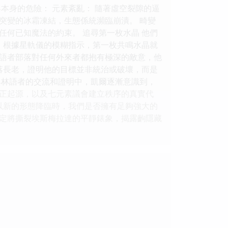
本身的危險： 元素紊亂： 隨著虛空裂隙的逼
突變的冰霜凍結，生態係統瀕臨崩潰。 畸變
任何已知魔法的約束。 追尋第一枚水晶 他們
”。根據星軌儀的模糊指示，第一枚共鳴水晶就
林語者部落對任何外來者都抱有極深的敵意，他
部落長老，證明他的目標並非統治或破壞，而是
與林語者的交流和證明中，凱爾逐漸意識到，
正起源，以及七元素議會建立秩序的真實代
以新的形態降臨時，我們是否擁有足夠強大的
定將撕裂埃斯梅拉達的平靜錶象，揭露齣隱藏