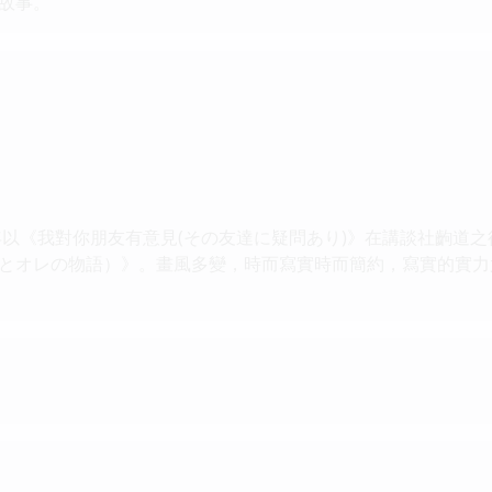
故事。
以《我對你朋友有意見(その友達に疑問あり)》在講談社齣道
とオレの物語）》。畫風多變，時而寫實時而簡約，寫實的實力