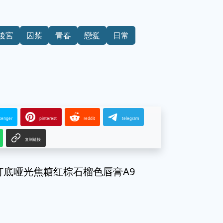
後宮
囚禁
青春
戀愛
日常
senger
pinterest
reddit
telegram
复制链接
打底哑光焦糖红棕石榴色唇膏A9