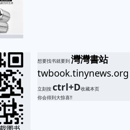
灣灣書站
想要找书就要到
twbook.tinynews.org
ctrl+D
立刻按
收藏本页
你会得到大惊喜!!