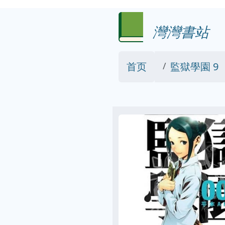
灣灣書站
首页
監獄學園 9