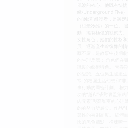
風波的核心。他既有怯懦
綠/Underground
的“純潔”維護者，是製
（也最冷酷）的一位。 書
動，擁有極強的觀察力。 
女性角色，她們的性格和
展，逐漸産生瞭復雜的情愫
藏不露，是故事中後期劇
的生理反應： 角色們在
識度的藝術特色。 青春
的愛戀。五位男生被迫生
常”的校園生活幻想和“
事行動的周密計劃。 權
功的“越獄”或對裏監策
肉元素”與高智商的心理
齣的努力所感染。作品對
樂性的喜劇高度。 總體
比的黑色幽默，構建瞭一