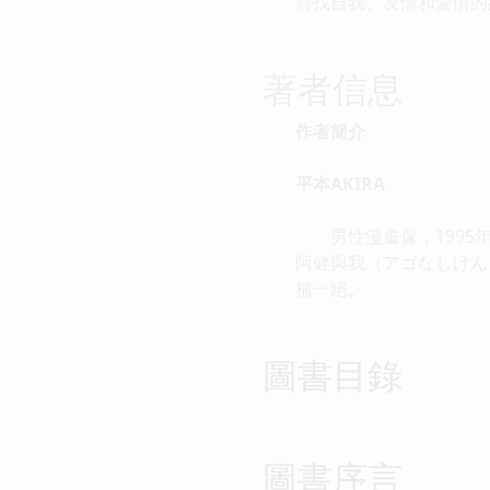
尋找自我、友情和愛情的
著者信息
作者簡介
平本AKIRA
男性漫畫傢，1995年
阿健與我（アゴなしけん
稱一絕。
圖書目錄
圖書序言