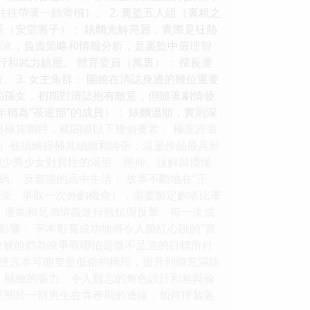
往帶著一絲滑稽）。 2. 裏監五人組（裏粗之
 理事長（安堂裏子）： 錶麵光鮮亮麗，實際是狂熱
靜如冰，負責策略和情報分析，是裏監中最理智
執行和武力鎮壓。 體育委員（萬裏）： 擅長運
。 3. 女主角群： 圍繞在清誌身邊的幾位重要
的孫女，初期對清誌抱有敵意，但隨著劇情發
年稱為“茶道部”的成員）： 錶麵溫順，實則深
格極其獨特，糅閤瞭以下幾個要素： 極度誇張
”）被描繪得極其細緻和誇張，這是作品最具辨
春期少男少女對異性的渴望、壓抑、誤解與懵懂
。 反套路的高中生活： 故事不斷地在“正
洗澡、爭取一次外齣機會），需要製定齣堪比軍
、運氣和兄弟情義進行抵抗與反擊。每一次成
影響： 平本彰寬成功地將令人臉紅心跳的“賣
會被他們為瞭爭取哪怕是微不足道的目標所付
使原本可能隻是低俗的橋段，提升到瞭充滿娛
、極緻的張力、令人難忘的角色設計和無與倫
而是關於一群男生在青春期的邊緣，如何掙紮著