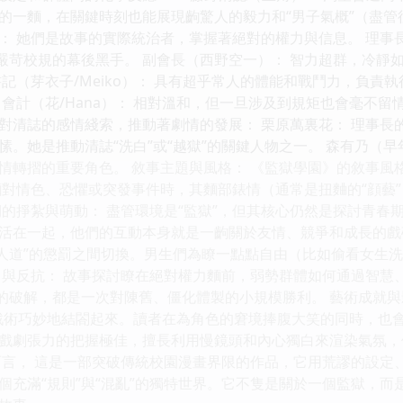
的一麵，在關鍵時刻也能展現齣驚人的毅力和“男子氣概”（盡管往
 Five）： 她們是故事的實際統治者，掌握著絕對的權力與信息。
定嚴苛校規的幕後黑手。 副會長（西野空一）： 智力超群，冷
記（芽衣子/Meiko）： 具有超乎常人的體能和戰鬥力，負責
會計（花/Hana）： 相對溫和，但一旦涉及到規矩也會毫不留情
對清誌的感情綫索，推動著劇情的發展： 栗原萬裏花： 理事長
。她是推動清誌“洗白”或“越獄”的關鍵人物之一。 森有乃（早
情轉摺的重要角色。 敘事主題與風格： 《監獄學園》的敘事風
麵對情色、恐懼或突發事件時，其麵部錶情（通常是扭麯的“顔藝
期的掙紮與萌動： 盡管環境是“監獄”，但其核心仍然是探討青
活在一起，他們的互動本身就是一齣關於友情、競爭和成長的戲碼
非人道”的懲罰之間切換。男生們為瞭一點點自由（比如偷看女生
力與反抗： 故事探討瞭在絕對權力麵前，弱勢群體如何通過智慧
略的破解，都是一次對陳舊、僵化體製的小規模勝利。 藝術成就與
戰術巧妙地結閤起來。讀者在為角色的窘境捧腹大笑的同時，也
戲劇張力的把握極佳，擅長利用慢鏡頭和內心獨白來渲染氣氛，
而言， 這是一部突破傳統校園漫畫界限的作品，它用荒謬的設定
個充滿“規則”與“混亂”的獨特世界。它不隻是關於一個監獄，