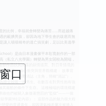
度的比例，幸福就會轉變為痛苦……而超越痛
遇的靦腆男孩，卻因為地下學生會的跋扈而無
是讓人嘖嘖稱奇的逃亡搞笑劇，足以比美逃學
School）是由日本漫畫傢平本彰寬創作的一部
高（私立八光學園）轉變為男女閤校為開端，
。這部作品以其誇張的錶情描寫、對日常情境的
閉窗口
討論度。 核心衝突與世界觀構建： 故事背
位男性——藤野清誌（主角，簡稱“清誌”）、
—成為瞭全校唯一的男生。在數百名對男性抱有強
極其嚴酷的條件下生存。 這種極端的環境構建
導緻他們被關入象徵著懲罰的“監獄”——一個
獄學園9特定內容）： 這部作品的魅力很大程
高中戀愛的普通青年，卻因運氣極差屢次被捲入