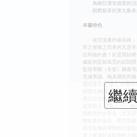
為瞭巨漢安德雷的活
朝嚮新章的第九集依然
本書特色
後宮漫畫的最高峰，10
苦之後隨之而來的又是幸
法和她約會！於是開始瞭
威龍和監獄風雲的綜閤體
監獄學園（全套）圖書導讀
充滿爭議、極具個性和爆
圍繞著五位“潛入”的男
繼續
顛覆性解讀以及對青春期
景設定在裏粗高——一所
諸葛嶽人（“嶽人”）、根
烈敵意的女學生（尤其是
瞭故事的基石：壓抑與爆
由五位極具權勢和控製欲
度上來源於其鮮明的人物