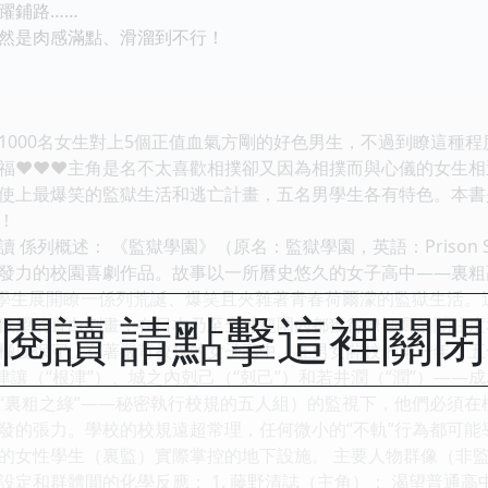
躍鋪路……
是肉感滿點、滑溜到不行！
00名女生對上5個正值血氣方剛的好色男生，不過到瞭這種程
福♥♥♥主角是名不太喜歡相撲卻又因為相撲而與心儀的女生相
使上最爆笑的監獄生活和逃亡計畫，五名男學生各有特色。本書
！
 係列概述： 《監獄學園》（原名：監獄學園，英語：Prison 
發力的校園喜劇作品。故事以一所曆史悠久的女子高中——裏粗
性學生展開瞭一係列荒誕、爆笑且夾雜著青春荷爾濛的監獄生活
閱讀 請點擊這裡關
欲望的直白刻畫，在日本乃至全球範圍內都獲得瞭極高的關注度和
極度保守、有著嚴苛校規的女子高中。在男女閤校的第一年，五
津讓（“根津”）、城之內剋己（“剋己”）和若井潤（“潤”）—
“裏粗之綠”——秘密執行校規的五人組）的監視下，他們必須在
發的張力。學校的校規遠超常理，任何微小的“不軌”行為都可能
的女性學生（裏監）實際掌控的地下設施。 主要人物群像（非監
設定和群體間的化學反應： 1. 藤野清誌（主角）： 渴望普通