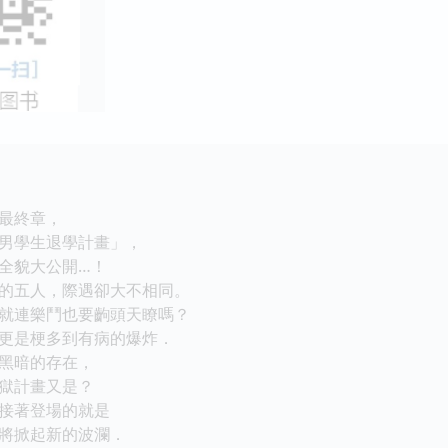
鬥最終章，
學生退學計畫」，
全貌大公開…！
五人，際遇卻大不相同。
連樂鬥也要齣頭天瞭嗎？
是梗多到有病的爆炸．
黑暗的存在，
獄計畫又是？
接著登場的就是
將掀起新的波瀾．