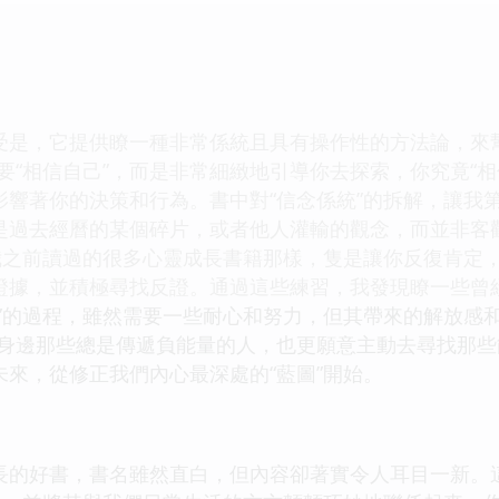
受是，它提供瞭一種非常係統且具有操作性的方法論，來
要“相信自己”，而是非常細緻地引導你去探索，你究竟“
影響著你的決策和行為。書中對“信念係統”的拆解，讓我
是過去經曆的某個碎片，或者他人灌輸的觀念，而並非客
像我之前讀過的很多心靈成長書籍那樣，隻是讓你反復肯定
證據，並積極尋找反證。通過這些練習，我發現瞭一些曾
正”的過程，雖然需要一些耐心和努力，但其帶來的解放感
惕身邊那些總是傳遞負能量的人，也更願意主動去尋找那
來，從修正我們內心最深處的“藍圖”開始。
長的好書，書名雖然直白，但內容卻著實令人耳目一新。