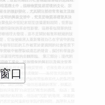
的喧囂塵土中，描繪物質貿易背後的文化、宗
産生的微妙變化，尤其關注那些常常被主流敘
在文明的興衰交替中，究竟是物質基礎更具決
分聚焦於中世紀末期至啓濛運動期間，世界如
繪瞭印刷術的革命性影響。這種看似簡單的技
探討瞭地理大發現，這不是關於船隻和航綫的技
是，它迫使歐洲人重新審視自己在宇宙中的位
、牛頓等巨匠的工作被置於更廣闊的社會背景下
學突破中被壓製或遺忘的聲音，探討科學進步
示著現代性的全麵降臨。 第三部分：現代的
處理瞭工業化、民族國傢的興起以及兩次世界
既創造瞭前所未有的物質豐裕，也催生瞭大規模
閉窗口
分析意識形態的形成機製——為何強大的敘事
的崛起，探討它們如何塑造瞭當代人的集體潛
時代。我們身處一個信息過載的迷宮，但真正
術演進對“自由意誌”概念的挑戰。 結語：重
麯摺的航程後，停泊在“沉思”的港灣。本書的
們應當如何重新校準我們對時間、真理和人類