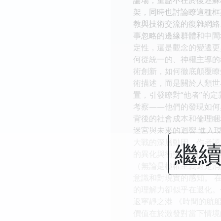
架，同時也討論瞭這種框
教與技術交流的復雜網絡
事忽略的邊緣群體和中間
定性，還是觀念的變遷更
何從統一的、神權主導的
術創新，如何徹底顛覆瞭
術描述，而是關於人類世
置，引發瞭對“他者”的
考察——他們的發現如何
背後的社會成本和倫理睏
迷宮與未來的迴響 進入
大戰的深層動因。作者認
繼續
的異化與衝突。 關於2
（無論是極權主義還是消
意識和對現實的感知。 
的理解力卻似乎在退化。
返寜靜之港 《時間的航
價值在於激發對當下情境