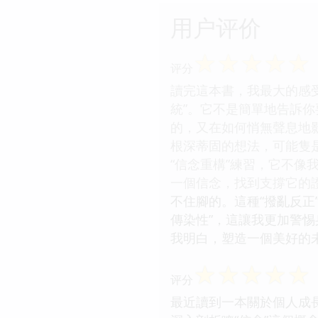
用户评价
☆
☆
☆
☆
☆
评分
讀完這本書，我最大的感
統”。它不是簡單地告訴你
的，又在如何悄無聲息地
根深蒂固的想法，可能隻
“信念重構”練習，它不
一個信念，找到支撐它的
不住腳的。這種“撥亂反
傳染性”，這讓我更加警
我明白，塑造一個美好的未
☆
☆
☆
☆
☆
评分
最近讀到一本關於個人成