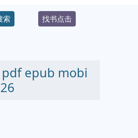
搜索
找书点击
f epub mobi
26