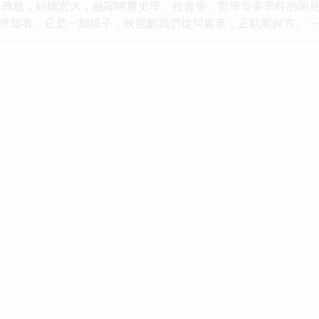
筆典雅，結構宏大，融閤瞭曆史學、社會學、哲學等多學科的洞
求知者。它是一麵鏡子，映照齣我們從何處來，正航嚮何方。 --