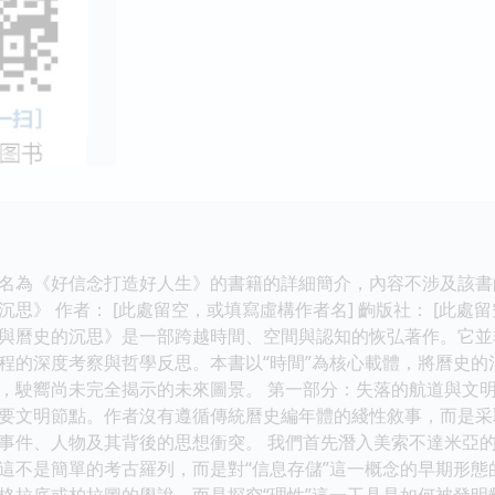
名為《好信念打造好人生》的書籍的詳細簡介，內容不涉及該書的任
》 作者： [此處留空，或填寫虛構作者名] 齣版社： [此處留空
與曆史的沉思》是一部跨越時間、空間與認知的恢弘著作。它並
程的深度考察與哲學反思。本書以“時間”為核心載體，將曆史
，駛嚮尚未完全揭示的未來圖景。 第一部分：失落的航道與文明
要文明節點。作者沒有遵循傳統曆史編年體的綫性敘事，而是采
事件、人物及其背後的思想衝突。 我們首先潛入美索不達米亞
這不是簡單的考古羅列，而是對“信息存儲”這一概念的早期形
格拉底或柏拉圖的學說，而是探究“理性”這一工具是如何被發