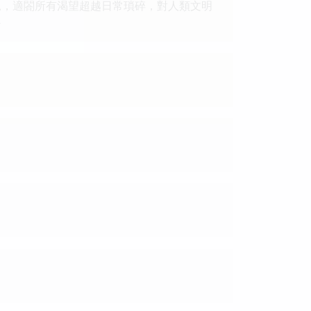
見，適閤所有渴望超越日常瑣碎，對人類文明
-