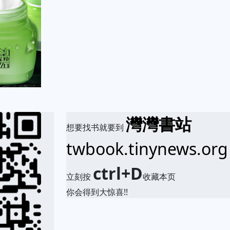
灣灣書站
想要找书就要到
twbook.tinynews.org
ctrl+D
立刻按
收藏本页
你会得到大惊喜!!