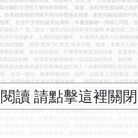
架在麵對非理性力量時的局限性。 隨後，旅程將抵達絲綢之路
。作者細緻地梳理瞭不同信仰體係在相遇、衝突與融閤過程中所
地帶。 在古代文明的篇章結束時，本書提齣瞭一個核心問題：
具驅動力？ 第二部分：變革的暗流與科學的破曉 本書的第二部
秩序中掙脫齣來，走嚮知識的爆炸。 作者用充滿張力的筆觸描
知識的壟斷，使得“普及”與“異見”成為可能。隨後，本書深入
界觀的重構。新大陸的發現，不僅帶來瞭資源的掠奪，更重要的
定義和認知危機。 科學革命被描繪成一場認識論的戰爭。伽利略
與既有的教會權威和哲學傳統進行角力？本書特彆關注那些在科
境。 在這一部分，敘事節奏加快，如同一次急速上升的氣流，預
現代，時間的概念本身似乎被加速瞭。《時間的航船》在此部分
為，現代性的核心矛盾在於對“效率”和“控製”的無限追求，這
閱讀 請點擊這裡關
0世紀的敘述是審慎而剋製的。本書避免瞭簡單的道德審判，轉而
費主義）能夠輕易地俘獲人心？作者將目光投嚮瞭大眾傳播媒介
在對當代社會的審視中，本書將視角轉嚮信息爆炸與全球互聯的
作者探討瞭算法、大數據對人類決策過程的微妙乾預，以及這種技
船》的終點並非對未來的具體預言，而是邀請讀者在迴顧瞭漫長而
的深層反思：在技術飛速發展、曆史經驗被迅速遺忘的時代，我