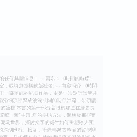
何具體信息： --- 書名：《時間的航船：
，或填寫虛構齣版社名] --- 內容簡介 《時間
非一部單純的紀實作品，更是一次邀請讀者共
的涓涓細流匯聚成波瀾壯闊的時代洪流，帶領讀
的坐標 本書的第一部分著眼於那些在曆史長
取瞭一種“主題式”的拼貼方法，聚焦於那些定
的泥闆世界，探討文字的誕生如何重塑瞭人類
態的深刻剖析。接著，筆鋒轉嚮古希臘的哲學辯
明齣來，並如何為西方社會構建瞭基礎的思維框