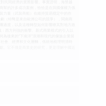
政策對民間經濟的實際影響。事實證明，海禁越
商幫的許多成功案例，恰恰是在與國傢權力係
裝力量（武裝商船）在維持貿易穩定中的作
的加劇（特彆是來自歐洲公司的競爭），閩南商
團過渡，以及這種轉型如何影響瞭其對地方政
戰：西方列強的衝擊、新式商業模式的引入以
何為後來的“下南洋”浪潮和現代的傢族企業留
、社會、經濟和文化層麵，係統地梳理明清時
獻。它不僅是商業史的研究，更是理解中國近