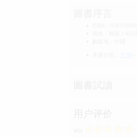
圖書序言
ISBN：97871080
規格：精裝 / 452頁 
齣版地：中國
史地
本書分類：
>
圖書試讀
用户评价
☆
☆
☆
☆
☆
评分