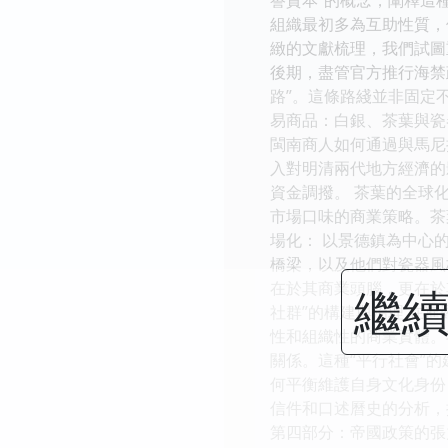
組織最初多為互助性質，
緻的文獻梳理，我們試圖
後期，盡管官方推行海禁
路”。這條路綫並非固定
易商品：白銀、茶葉與瓷
閩南商人如何通過與馬尼
入對明清兩代地方經濟的
資金調撥。 茶葉的全球
市場口味的商業策略。茶
場化： 以景德鎮為中心
橋梁，以及他們對瓷器風
在於其商業頭腦，更在於
繼續
社群”的構建與治理 在
性和組織性的商業實體。
關係。這種“平行社會”
何平衡維護自身文化身份
信件和口述曆史的分析，
第四部分：帝國政策的張