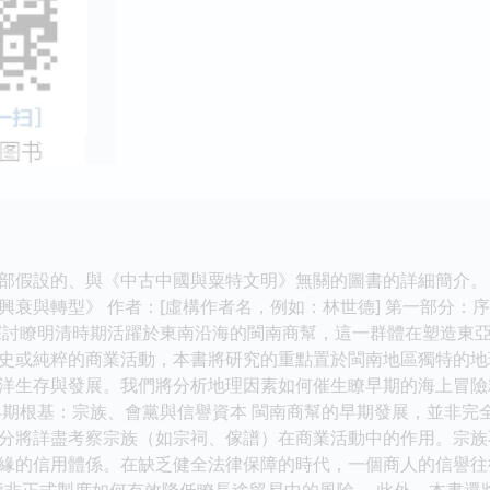
部假設的、與《中古中國與粟特文明》無關的圖書的詳細簡介。 -
興衰與轉型》 作者：[虛構作者名，例如：林世德] 第一部分：
探討瞭明清時期活躍於東南沿海的閩南商幫，這一群體在塑造東
史或純粹的商業活動，本書將研究的重點置於閩南地區獨特的地
洋生存與發展。我們將分析地理因素如何催生瞭早期的海上冒險
早期根基：宗族、會黨與信譽資本 閩南商幫的早期發展，並非完
分將詳盡考察宗族（如宗祠、傢譜）在商業活動中的作用。宗族
緣的信用體係。在缺乏健全法律保障的時代，一個商人的信譽往
種非正式製度如何有效降低瞭長途貿易中的風險。 此外，本書還