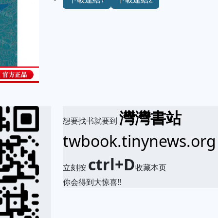
灣灣書站
想要找书就要到
twbook.tinynews.org
ctrl+D
立刻按
收藏本页
你会得到大惊喜!!