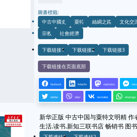
圖書標籤:
中古中國史
粟特
絲綢之路
文化交
宗教
社會經濟
下载链接1
下载链接2
下载链接3
下载链接在页面底部
facebook
linkedin
mastodon
mes
twitter
viber
vkontakte
whatsapp
新华正版 中古中国与粟特文明精 作者
生活.读书.新知三联书店 畅销书 图
下載連結1
下載連結2