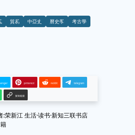
流
貿易
中亞史
曆史學
考古學
senger
pinterest
reddit
telegram
复制链接
:荣新江 生活·读书·新知三联书店
书籍