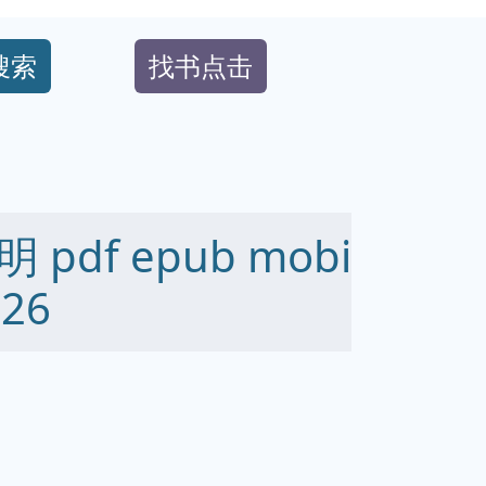
搜索
找书点击
df epub mobi
26