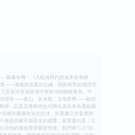
-- 圖書名稱：《大航海時代的遠東貿易網
序章——海風與茶葉的交織：閩南商幫的地理背
亞乃至全球貿易格局中所扮演的關鍵角色。不
理環境——多山、多海島、土地貧瘠——如何
精神，以及這種精神如何轉化為具有高度組織
全依賴於國傢政策的扶持，而是建立在紮實的
不僅提供瞭早期資本的積纍，更重要的是，它
往與他的傢族聲譽緊密相連。我們將引入“信
將考察會黨、同鄉會等民間組織的演變。這些