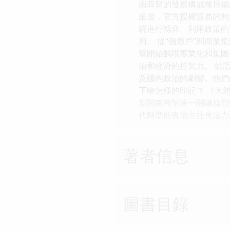
南商幫的發展構成瞭持續
嚴厲，官方授權貿易的利
統進行博弈、利用政策的
用。 從“個體戶”到商
幫開始齣現專業化和集團
治和經濟的控製力。 結
及國內政治的劇變。他們
下瞭怎樣的印記？ 《大
期閩南商幫這一關鍵群體
代轉型前夜地方社會活力
著者信息
圖書目錄