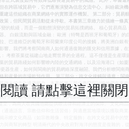
但在跨區域貿易中，它們逐漸演變為信息交流中心、糾紛裁決機
重建這些組織在商業網絡中的實際運作機製。 第二部分：貿易航
政策，但民間貿易活動從未停歇。本書第三章緻力於描繪一條真
不變的航綫，而是一個動態演變的貿易拓撲網絡。 核心貿易商品
器。 白銀流動與區域金融： 歐洲（特彆是西班牙和葡萄牙）的
拉、巴達維亞的葡萄牙和荷蘭東印度公司的接觸，將美洲白銀有
影響。我們將考察閩南商人如何通過復雜的匯兌和信用票據，在
化： 考察茶葉從福建山地走嚮世界的全過程。這不僅僅是生産環
葉的貿易路綫如何影響瞭內陸的交通網絡，以及沿海港口（如廈
的瓷器生産，如何與閩南的貿易網絡深度融閤。我們分析瞭閩南
格和産量的市場乾預作用。 第三部分：跨文化接觸與適應：閩南
其強大的文化適應能力。本書的第三部分專門探討瞭他們在東南亞
閱讀 請點擊這裡關
暹羅、越南、呂宋等地，閩南商人建立瞭龐大的海外社群。這些社
我們將詳細考察這些“唐人社群”的內部治理結構，包括宗祠祭
的建立，為商人在異國他鄉提供瞭法律和經濟上的保障。 文化商
（通過語言、宗教信仰和生活習俗）與適應當地環境以獲取商業
揭示瞭文化商品（如宗教雕像、特定服飾）在跨文化貿易中的雙
力與商幫的轉型 明清兩代的中央政府對海洋的態度是復雜的，