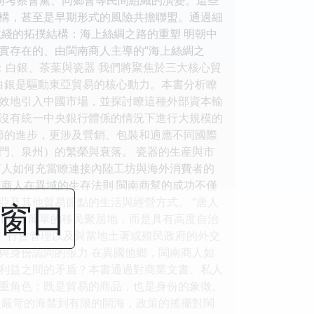
構，甚至是早期形式的風險共擔聯盟。通過細
綫的拓撲結構：海上絲綢之路的重塑 明朝中
實存在的、由閩南商人主導的“海上絲綢之
：白銀、茶葉與瓷器 我們將聚焦於三大核心貿
白銀是驅動東亞貿易的核心動力。本書分析瞭
效地引入中國市場，並探討瞭這種外部資本輸
沒有統一中央銀行體係的情況下進行大規模的
節的進步，更涉及營銷、包裝和適應不同國際
門、泉州）的繁榮與衰落。 瓷器的生産與市
商人如何充當瞭連接內陸工坊與海外消費者的
商人在異域的生存法則 閩南商幫的成功不僅
及其他貿易節點的生活與經營方式。 “唐人
閉窗口
群並非簡單的移民聚居地，而是具有高度自治
祀、行會管理以及與當地土著或殖民政府的外交
品與身份認同的張力 在異國他鄉，閩南商人如
利益之間的矛盾？本書通過對商業文書、私人
重角色：既是貿易的商品，也是身份的象徵。
從嚴苛的海禁到有限的開海，政策的搖擺對閩