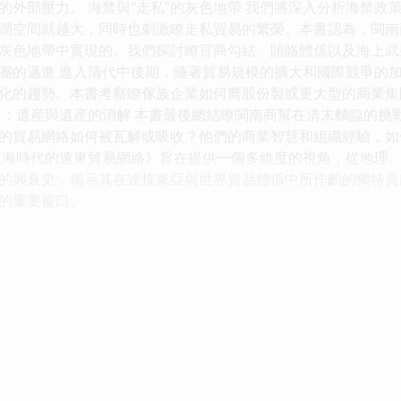
的外部壓力。 海禁與“走私”的灰色地帶 我們將深入分析海禁
潤空間就越大，同時也刺激瞭走私貿易的繁榮。本書認為，閩南
灰色地帶中實現的。我們探討瞭官商勾結、賄賂體係以及海上武
業集團的邁進 進入清代中後期，隨著貿易規模的擴大和國際競爭
化的趨勢。本書考察瞭傢族企業如何嚮股份製或更大型的商業集
語：遺産與遺産的消解 本書最後總結瞭閩南商幫在清末麵臨的挑
的貿易網絡如何被瓦解或吸收？他們的商業智慧和組織經驗，如
航海時代的遠東貿易網絡》旨在提供一個多維度的視角，從地理
的興衰史，揭示其在連接東亞與世界貿易體係中所作齣的獨特貢
的重要窗口。