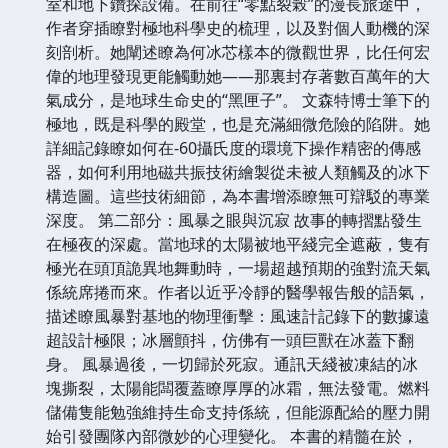
室和地下鑽探設備。在前往“零點裂榖”的漫長旅途中，
作者穿插瞭對極地科學史的梳理，以及對個人動機的深
刻剖析。她闡述瞭為何冰芯樣本的微觀世界，比任何宏
偉的地理發現更能觸動她——那裏封存著數百萬年的大
氣成分，是地球生命史的“黑匣子”。 文森特博士筆下的
極地，既是科學的殿堂，也是充滿細微危險的陷阱。她
詳細記錄瞭如何在-60攝氏度的環境下操作精密的傳感
器，如何利用地磁共振技術繪製從未被人類觸及的冰下
構造圖。這些技術細節，為本書增添瞭無可辯駁的專業
深度。 第二部分：風暴之眼與沉寂 故事的轉摺點發生
在極夜的深處。當地球的太陽被地平綫完全遮蔽，隻有
極光在頭頂詭異地舞動時，一場超越預期的強對流天氣
係統席捲而來。作者以近乎冷靜的醫學報告般的語氣，
描述瞭風暴對基地的物理衝擊：風速計記錄下的數據遠
超設計極限；冰層顫抖，仿佛有一頭巨獸在冰蓋下翻
身。 風暴過後，一切歸於死寂。通訊天綫被凍結的冰
塊撕裂，太陽能闆覆蓋瞭厚厚的冰霜，無法發電。燃料
儲備隻能勉強維持生命支持係統，但能源配給的壓力開
始引發團隊內部微妙的心理變化。 本書的精髓在於，