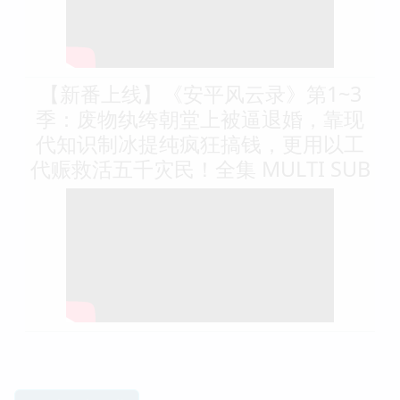
【新番上线】《安平风云录》第1~3
季：废物纨绔朝堂上被逼退婚，靠现
代知识制冰提纯疯狂搞钱，更用以工
代赈救活五千灾民！全集 MULTI SUB