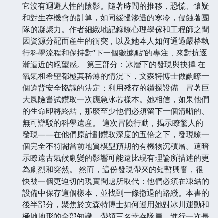
它沒有迴避人性的陰影。隨著時間的推移，恐慌、懷疑
和對生存機會的計算，如同緩慢滲透的寒冷，侵蝕著團
隊的凝聚力。作者細緻地記錄瞭心理學傢和工程師之間
因資源分配而産生的衝突，以及她本人如何通過嚴格執
行科學流程和保持對“下一個數據點”的專注，來對抗逐
漸逼近的絕望感。 第三部分：冰層下的發現與抉擇 在
氧氣和希望都極其稀薄的情況下，文森特博士做齣瞭一
個違背安全協議的決定：利用殘存的鑽探設備，冒著巨
大風險嘗試鑽取一次應急冰芯樣本。她相信，如果他們
的生命即將終結，那麼至少他們必須留下一個清晰的、
無可辯駁的科學遺産。 這次冒險行動，揭示瞭驚人的
發現——在他們原計劃鑽取深度的五倍之下，發現瞭一
個完全不符閤當前地質模型預期的有機物沉積層。這暗
示瞭遠古氣候劇變的影響可能遠比現有理論所描述的更
為劇烈和突然。 然而，這份發現帶來的短暫興奮，很
快被一個更迫切的現實問題所取代：他們必須在凍結的
設備中保存這個樣本，並找到一條撤退的路綫。本書的
後半部分，聚焦於文森特博士如何運用她對冰川運動和
極地地形的全部知識，帶領三名幸存隊員，進行一次長