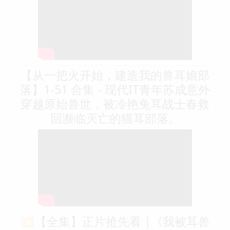
【从一把火开始，建造我的兽耳娘部
落】1-51 合集 - 现代IT青年苏成意外
穿越原始兽世，被冷艳兔耳战士春救
回濒临灭亡的猫耳部落。
💥【全集】正片抢先看 |《我被耳兽