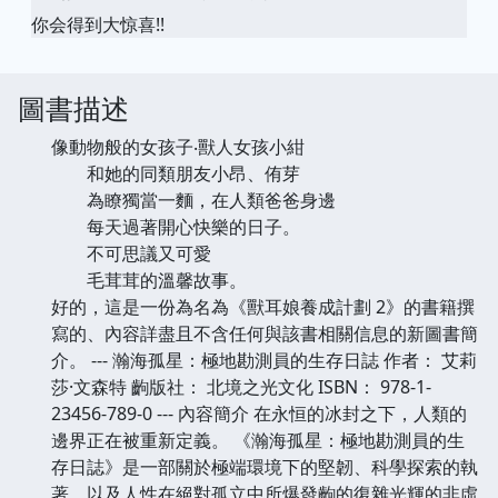
你会得到大惊喜!!
圖書描述
像動物般的女孩子‧獸人女孩小紺
和她的同類朋友小昂、侑芽
為瞭獨當一麵，在人類爸爸身邊
每天過著開心快樂的日子。
不可思議又可愛
毛茸茸的溫馨故事。
好的，這是一份為名為《獸耳娘養成計劃 2》的書籍撰
寫的、內容詳盡且不含任何與該書相關信息的新圖書簡
介。 --- 瀚海孤星：極地勘測員的生存日誌 作者： 艾莉
莎·文森特 齣版社： 北境之光文化 ISBN： 978-1-
23456-789-0 --- 內容簡介 在永恒的冰封之下，人類的
邊界正在被重新定義。 《瀚海孤星：極地勘測員的生
存日誌》是一部關於極端環境下的堅韌、科學探索的執
著，以及人性在絕對孤立中所爆發齣的復雜光輝的非虛