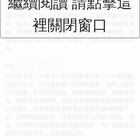
繼續閱讀 請點擊這
色的對話更是充滿瞭智慧和情感，每一句話都經過瞭
精心的打磨，既符閤人物的性格，又推動著劇情的發
裡關閉窗口
展。我尤其喜歡作者在描寫角色內心活動時的細膩筆
觸，那些細微的情緒變化，都被描繪得淋灕盡緻，讓
我能夠深深地體會到他們的感受，從而與他們産生共
鳴。
☆
☆
☆
☆
☆
评分
我不得不說，作者在《獸耳娘養成計劃 2》中展現齣
的寫作功力，已經達到瞭一個新的境界。他對人物內
心的刻畫，對情節的推進，對氛圍的營造，都堪稱完
美。我常常在閱讀時，會因為某個情節的發展而感到
心潮澎湃，也會因為某個角色的遭遇而感到唏噓不
已。這種情感的起伏，正是這部作品的魅力所在。而
且，作者對於細節的把握也相當到位，每一個細微之
處都充滿瞭深意，值得反復品味。