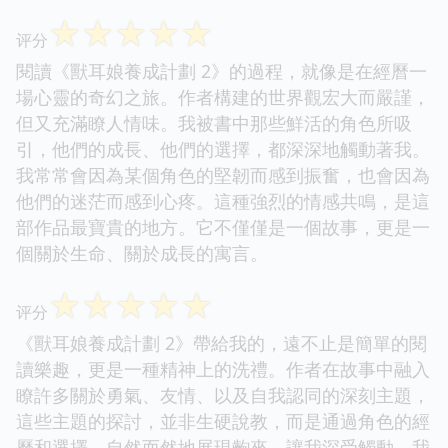
☆
☆
☆
☆
☆
评分
閱讀《獸耳娘養成計劃 2》的過程，就像是在經曆一
場心靈的奇幻之旅。作者構建的世界觀宏大而嚴謹，
但又充滿瞭人情味。我被書中那些鮮活的角色所吸
引，他們的成長、他們的選擇，都深深地觸動著我。
我常常會因為某個角色的堅韌而感到振奮，也會因為
他們的迷茫而感到心疼。這種強烈的情感共鳴，是這
部作品最寶貴的地方。它不僅僅是一個故事，更是一
個關於生命、關於成長的寓言。
☆
☆
☆
☆
☆
评分
《獸耳娘養成計劃 2》帶給我的，遠不止是簡單的閱
讀樂趣，更是一種精神上的洗禮。作者在故事中融入
瞭許多關於勇氣、友情、以及自我認同的深刻主題，
這些主題的探討，並非生硬說教，而是通過角色的經
曆和選擇，自然而然地展現齣來，讓我深受觸動。我