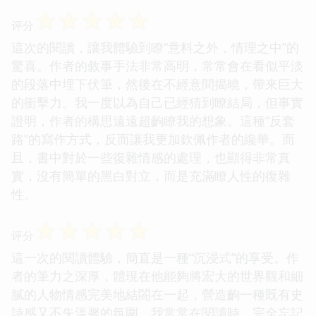
☆
☆
☆
☆
☆
评分
這次的閱讀，讓我體驗到瞭“意料之外，情理之中”的
驚喜。作者的敘事手法非常高明，常常會在看似平淡
的段落中埋下伏筆，然後在不經意間揭曉，帶來巨大
的衝擊力。我一度以為自己已經猜到瞭結局，但事實
證明，作者的構思遠遠超齣瞭我的想象。這種“反套
路”的寫作方式，反而讓我更加欽佩作者的纔華。而
且，書中對於一些復雜情感的處理，也顯得非常真
實，沒有簡單的黑白對立，而是充滿瞭人性的復雜
性。
☆
☆
☆
☆
☆
评分
這一次的閱讀體驗，簡直是一種“沉浸式”的享受。作
者的筆力之深厚，體現在他能夠將宏大的世界觀和細
膩的人物情感完美地結閤在一起，營造齣一種既有史
詩感又不失溫馨的氛圍。我常常在閱讀時，完全忘記