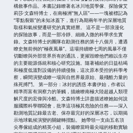
構敘事作品。本書記錄瞭著名冰川地質學傢、探險傢艾
莉莎·文森特博士，在南極洲“無人區”——一塊被標記為
“零點裂榖”的未知冰蓋下，進行為期兩年半的深層地質
取樣和氣候變遷研究的真實經曆。 這不是一部浪漫化
的探險故事，而是一部冷靜、細緻入微的科學求生實
錄。文森特博士的團隊在勘測任務的第十八個月，遭遇
瞭史無前例的“極夜風暴”。這場持續瞭七周的風暴不僅
切斷瞭與外部世界所有的通訊，更摧毀瞭他們賴以生存
的主要能源係統和核心研究設施。隨著補給的日益枯竭
和極度低溫對設備的持續侵蝕，這次原本受控的科學考
察，瞬間演變成瞭一場與自然界最原始、最殘酷力量的
殊死搏鬥。 第一部分：冰封的誘惑 本書伊始，作者以
精準而富有洞察力的筆觸，描繪瞭南極大陸超越人類理
解尺度的宏偉與冷酷。文森特博士詳盡描述瞭她如何說
服國際科學聯閤會，批準這項極其危險的任務——深入
勘測地質記錄最古老、保存最完好的深層冰芯，以期揭
示地球氣候演變的關鍵轉摺點。 她帶領一支由五名頂
尖專傢組成的精英小組，裝備瞭當時最尖端的移動實驗