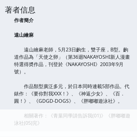
著者信息
作者簡介
遠山繪麻
遠山繪麻老師，5月23日齣生，雙子座，B型。齣
道作品為「天使之卵」（第36迴NAKAYOSHI新人漫畫
特選得奬作品，刊登於《NAKAYOSHI》2003年9月
號）。
作品類型廣泛多元，於日本同時連載5部作品。代
錶作：《要你對我XXX！》、《神返少女》、《百．
圓！》、《GDGD-DOGS》、《胖嘟嘟遊泳社》。
相關著作：《青葉同學請告訴我(01)》《胖嘟嘟遊
泳社(05)完》