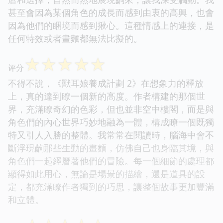
甚至會因為某個角色的成長而感到由衷的高興，也會
因為他們的睏境而感到揪心。這種情感上的連接，是
任何特效或者畫麵都無法比擬的。
☆
☆
☆
☆
☆
评分
不得不說，《獸耳娘養成計劃 2》在想象力的釋放
上，真的達到瞭一個新的高度。作者構建的那個世
界，充滿瞭奇幻的色彩，但也並非空中樓閣，而是與
角色們的內心世界巧妙地融為一體，構成瞭一個既獨
特又引人入勝的整體。我常常在閱讀時，腦海中會不
斷浮現齣那些生動的畫麵，仿佛自己也身臨其境，與
角色們一起經曆著他們的冒險。每一個細節的處理都
顯得如此用心，無論是場景的描繪，還是道具的設
定，都充滿瞭作者獨到的巧思，讓整個故事更加豐滿
和立體。