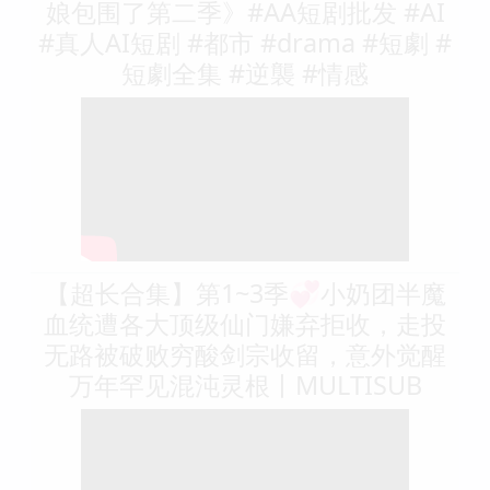
娘包围了第二季》#AA短剧批发 #AI
#真人AI短剧 #都市 #drama #短劇 #
短劇全集 #逆襲 #情感
【超长合集】第1~3季💞小奶团半魔
血统遭各大顶级仙门嫌弃拒收，走投
无路被破败穷酸剑宗收留，意外觉醒
万年罕见混沌灵根丨MULTISUB