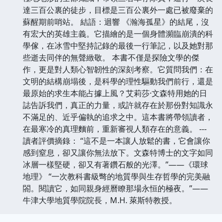
達三百公裏的徒步，目標是三百公裏外一處已被廢棄的
蘇醒期前哨站。 結語：迴響 《瀚海孤星》的結尾，沒
有宏大的英雄主義。它描繪的是一個身體瀕臨崩潰的科
學傢，在冰雪中堅持記錄的最後一行筆記，以及她對那
些逝去同伴的無聲緻敬。 本書不僅是探險文學的傑
作，更是對人類心智韌性的深刻考察。它質問我們：在
文明的結構崩塌後，是科學的理性驅動我們前行，還是
最原始的求生本能占據上風？艾莉莎·文森特用她的日
誌告訴我們，真正的力量，或許就存在於那份對知識永
不滿足的、近乎偏執的追求之中。這本書將帶領讀者，
在最寒冷的真理麵前，重新審視人類存在的意義。 ---
讀者評價摘錄： “這不是一本讓人放鬆的書，它會讓你
感到窒息，卻又讓你無法放下。文森特博士的文字如同
冰層一樣堅硬，卻又有著鑽石般的光澤。”——《環球
地理》 “一次教科書級彆的地質學與生存哲學的完美融
閤。閱讀它，如同親身經曆瞭那場永恒的極夜。”——
牛津大學地質學院院長，M.H. 萊斯特教授。