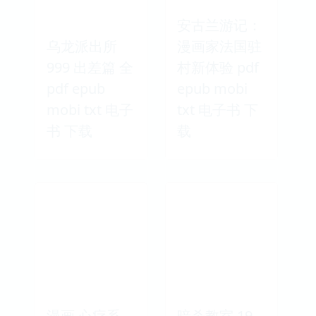
安古兰游记：
乌龙派出所
漫画家法国驻
999 出差篇 全
村新体验 pdf
pdf epub
epub mobi
mobi txt 电子
txt 电子书 下
书 下载
载
漫画 心疗系
暗杀教室 19