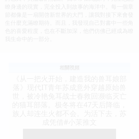
瞭身邊的現實，完全投入到故事的海洋中。每一個章
節都像是一扇開啓新世界的大門，讓我對接下來會發
生什麼充滿瞭期待。而且，我發現自己對書中一些角
色的喜愛程度，也在不斷加深，他們仿佛已經成為瞭
我生命中的一部分。
相關視頻
《从一把火开始，建造我的兽耳娘部
落》现代IT青年苏成意外穿越原始兽
世，被冷艳兔耳战士春救回濒临灭亡
的猫耳部落。极冬将在47天后降临，
族人却连生火都不会。为活下去，苏
成凭借#小茉推文