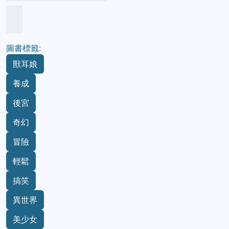
圖書標籤:
獸耳娘
養成
後宮
奇幻
冒險
輕鬆
搞笑
異世界
美少女