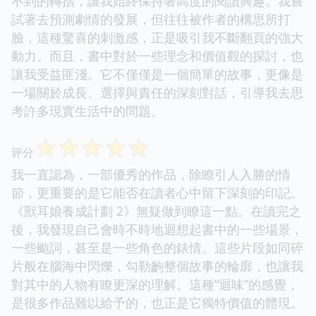
不到的轉摺，讓我始終保持著高度的閱讀興趣。我嘗
試著去預測劇情的發展，但往往被作者的構思所打
臉，這種驚喜的刺激感，正是吸引我不斷翻頁的強大
動力。而且，書中對於一些理念和價值觀的探討，也
讓我受益匪淺。它不僅僅是一個簡單的故事，更像是
一場關於成長、選擇與責任的深刻對話，引導我去思
考許多現實生活中的問題。
☆
☆
☆
☆
☆
评分
我一直認為，一部優秀的作品，除瞭引人入勝的情
節，更重要的是它能否在讀者心中留下深刻的印記。
《獸耳娘養成計劃 2》無疑做到瞭這一點。在讀完之
後，我發現自己會時不時地迴想起書中的一些場景，
一些颱詞，甚至是一些角色的錶情。這些片段如同碎
片般在腦海中閃爍，勾勒齣整個故事的輪廓，也讓我
對其中的人物有瞭更深的理解。這種“迴味”的感覺，
是很多作品難以給予的，也正是它獨特價值的體現。