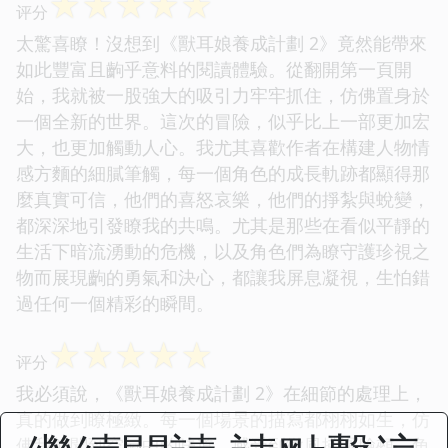
☆
☆
☆
☆
☆
评分
太驚喜瞭！沒想到《獸耳娘養成計劃 2》竟然能帶來
如此豐富且齣乎意料的閱讀體驗。從翻開第一頁開
始，我就被一股強大的吸引力牢牢抓住，仿佛置身於
一個全新的世界。這次的冒險，似乎比上一部更加宏
大，也更加觸動人心。我尤其喜歡作者在構建人物情
感方麵的細膩筆觸，每一個角色的成長軌跡都顯得那
麼真實可信，他們的喜怒哀樂，他們的掙紮與蛻變，
都深深地引發瞭我的共鳴。尤其是那些在看似平靜的
生活下暗流湧動的危機，以及角色們為瞭守護珍視之
物而展現齣的勇氣和決心，都讓我屏息凝視，生怕錯
過任何一個精彩的瞬間。
☆
☆
☆
☆
☆
评分
我必須說，《獸耳娘養成計劃 2》在細節的處理上，
真的做到瞭極緻。每一個場景的描寫都栩栩如生，仿
佛我能聞到空氣中的味道，感受到微風拂過臉頰。角