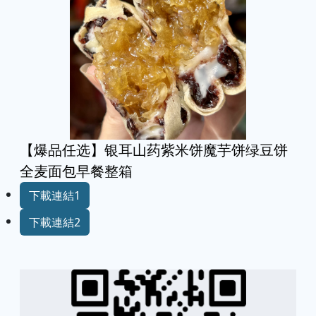
【爆品任选】银耳山药紫米饼魔芋饼绿豆饼
全麦面包早餐整箱
下載連結1
下載連結2