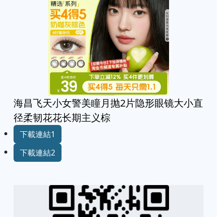
海昌飞天小女警美瞳月抛2片隐形眼镜大小直
径柔韧花花长期主义棕
下載連結1
下載連結2