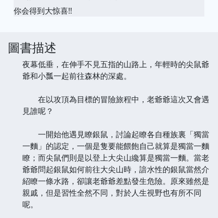
你会得到大惊喜!!
圖書描述
夜幕低垂，在伸手不見五指的山路上，年輕時的尖鼠爺
爺和小瓢一起前往森林的深處。
在以攻頂為目標的冒險旅程中，老爺爺這次又會遇
見誰呢？
一開始他遇見瞭銀鼠，討論起瞭各自種族裏「獨當
一麵」的認定，一個是隻要能餵飽自己就算是獨當一麵
瞭；而尖鼠們則是以登上大尖山纔算是獨當一麵。當老
爺爺問起銀鼠如何前往大尖山時，諳水性的銀鼠當然介
紹瞭一條水路，卻讓老爺爺差點發生危險。原來雖然是
親戚，但是習性全然不同，對於人生視野也有所不同
呢。