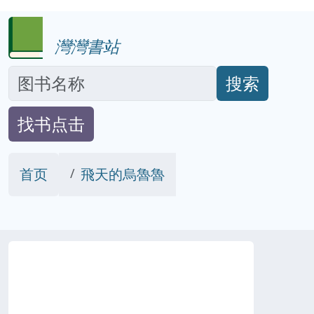
灣灣書站
搜索
找书点击
首页
飛天的烏魯魯