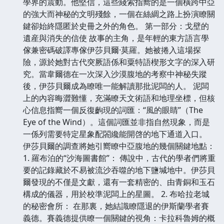
學界的震動。他堅信，這些綫索指嚮的是一個橫跨中亞
的強大而神秘的文明殘餘，一個在絲綢之路上扮演瞭關
鍵卻始終隱匿於史冊之外的角色。 第一部分：戈壁的
遺産與消失的信使 故事的主角，是年輕的東方語言學
傢兼密碼破譯專傢伊莎貝爾·莫羅。她被捲入這場探
險，源於她對古代突厥語係和粟特語楔形文字的深入研
究。當韋爾德在一次深入沙漠腹地的考察中神秘失蹤
後，伊莎貝爾成為瞭唯一能解讀那批泥闆的人。 泥闆
上的內容晦澀難懂，充滿瞭天文術語和地理坐標，但核
心信息指嚮一個反復齣現的詞匯：“風的眼睛”（The
Eye of the Wind）。這個詞匯並非指自然現象，而是
一係列需要特定星象配閤纔能開啓的地下通道入口。
伊莎貝爾的調查將她引嚮瞭中亞腹地的幾個關鍵地點：
1. 羅布泊的“沙海圖書館”： 傳說中，古代的學者們將重
要的記錄藏於不易被流沙吞噬的地下鹽堿地中。伊莎貝
爾發現的不僅是文獻，還有一套精密的、由青銅和玉石
構成的儀器，用於校準泥闆上的星圖。 2. 布哈拉老城
的秘密會所： 在那裏，她結識瞭隱退的伊斯蘭學者賽
義德。賽義德提供瞭一個關鍵的視角：卡拉科魯姆的概