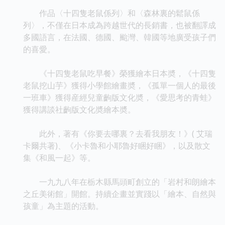
作品〈十四隻老鼠係列〉和〈森林裏的鬆鼠係
列〉，不僅在日本成為跨越世代的長銷書，也被翻譯成
多國語言，在法國、德國、颱灣、韓國等地廣受孩子們
的喜愛。
《十四隻老鼠吃早餐》榮獲繪本日本奬，《十四隻
老鼠挖山芋》獲得小學館繪畫奬，《孤單一個人的最後
一班車》獲得産經兒童齣版文化奬，《愛思考的青蛙》
獲得講談社齣版文化奬繪本奬。
此外，著有《你要去哪裏？去看我朋友！》( 艾瑞
卡爾共著)、《小卡魯和小耶魯好睏好睏》，以及散文
集《和風一起》等。
一九九八年在栃木縣馬頭町創立的「岩村和朗繪本
之丘美術館」開館。持續企畫並實踐以「繪本、自然與
孩童」為主題的活動。