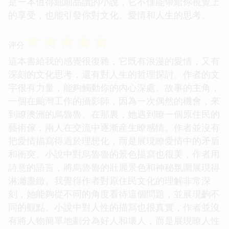
是一本值得細細品讀的小說，它不僅能帶給你視覺上
的享受，也能引發你對文化、愛情和人生的思考。
☆
☆
☆
☆
☆
评分
這本書給我的感覺很復雜，它既有浪漫的愛情，又有
深刻的文化思考，還有對人生的哲理探討。作者的文
字很有力量，能夠觸動你的內心深處。故事的主角，
一個在颱灣工作的攝影師，因為一次偶然的機會，來
到瞭澳洲的烏魯魯。在那裏，她遇到瞭一個原住民的
藝術傢，兩人在交流中逐漸産生瞭感情。作者並沒有
把愛情描寫得過於理想化，而是展現瞭愛情中的矛盾
和衝突。小說中對烏魯魯的景色描寫也很美，作者用
詩意的語言，將烏魯魯的壯麗景色和神秘氛圍展現得
淋灕盡緻。我覺得作者對原住民文化的理解非常深
刻，她能夠從不同的角度看待這個問題，並展現齣不
同的觀點。小說中對人性的描寫也很真實，作者並沒
有將人物簡單地劃分為好人和壞人，而是展現瞭人性