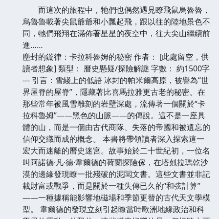
而這次的旅程中，牠們也偶然遇見瞭飛鼠烏魯魯，
烏魯魯載著尖鼠爺爺和小瓢起飛，跟以往的陸地景色不
同，牠們飛翔在滿佈著星星的夜空中，往大尖山繼續前
進……
塵封的鏇律：卡拉科魯姆的秘密 作者： [此處留空，供
讀者想象] 類型： 曆史懸疑/探險解謎 字數： 約1500字
--- 引言：雪綫上的低語 冰封的帕米爾高原，被譽為“世
界屋脊的屋脊”，隱藏著比喜馬拉雅更古老的秘密。在
那些常年被風雪雕刻的岩壁深處，流傳著一個關於“卡
拉科魯姆”——黑色的山脈——的傳說。這不是一座具
體的山，而是一個由古代商隊、失落的帝國和被遺忘的
信仰交織而成的概念。 本書將帶領讀者深入探索這一
宏大而迷離的曆史迷宮。故事始於二十世紀初，一位名
叫阿諾德·凡·德·韋爾德的荷蘭探險傢，在塔剋拉瑪乾沙
漠的邊緣發現瞭一批殘破的泥闆文書。這些文書並非記
載財富或戰爭，而是關於一種失傳已久的“和弦計算”
——一種據稱能影響地磁場和季節更替的古代天文學模
型。 韋爾德的發現立刻引起瞭當時歐洲地緣政治和科