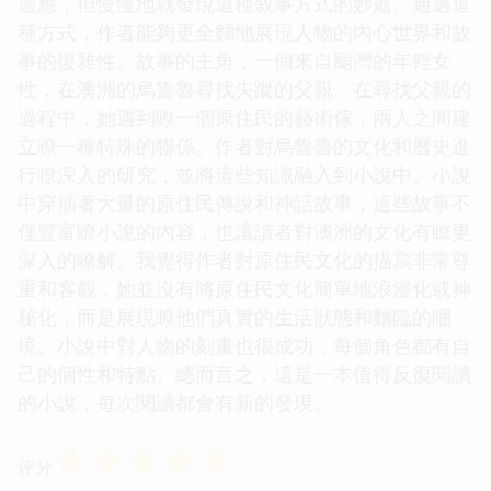
適應，但慢慢地就發現這種敘事方式的妙處。通過這
種方式，作者能夠更全麵地展現人物的內心世界和故
事的復雜性。故事的主角，一個來自颱灣的年輕女
性，在澳洲的烏魯魯尋找失蹤的父親。在尋找父親的
過程中，她遇到瞭一個原住民的藝術傢，兩人之間建
立瞭一種特殊的聯係。作者對烏魯魯的文化和曆史進
行瞭深入的研究，並將這些知識融入到小說中。小說
中穿插著大量的原住民傳說和神話故事，這些故事不
僅豐富瞭小說的內容，也讓讀者對澳洲的文化有瞭更
深入的瞭解。我覺得作者對原住民文化的描寫非常尊
重和客觀，她並沒有將原住民文化簡單地浪漫化或神
秘化，而是展現瞭他們真實的生活狀態和麵臨的睏
境。小說中對人物的刻畫也很成功，每個角色都有自
己的個性和特點。總而言之，這是一本值得反復閱讀
的小說，每次閱讀都會有新的發現。
☆
☆
☆
☆
☆
评分