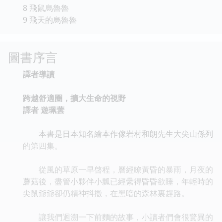
8 飛鼠烏魯魯
9 飛天的烏魯魯
圖書序言
譯者導讀
跨越舒適圈，擴大生命的視野
譯者 遊珮蕓
本書是日本知名繪本作傢岩村和朗先生大尖山係列
的第四集。
從風的草原一早啓程，曆經瞭黃昏的暴雨，月夜的
蘑菇後，盡管小夥伴小瓢已經纍得昏昏欲睡，年輕時的
尖鼠爺爺卻仍精神抖擻，在黑暗的森林裏趕路。
讓我們迴溯一下前麵的故事，小讀者們會很驚異的