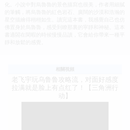
化。小說中對烏魯魯的景色描寫也很美，作者用細膩
的筆觸，將烏魯魯的紅色岩石、廣闊的沙漠和浩瀚的
星空描繪得栩栩如生。讀完這本書，我感覺自己也仿
佛置身於烏魯魯，感受到瞭那裏的寜靜和神秘。這本
書適閤在閑暇的時候慢慢品讀，它會給你帶來一種平
靜和放鬆的感覺。
相關視頻
老飞宇玩乌鲁鲁攻略流，对面好感度
拉满就是脸上有点红了！【三角洲行
动】