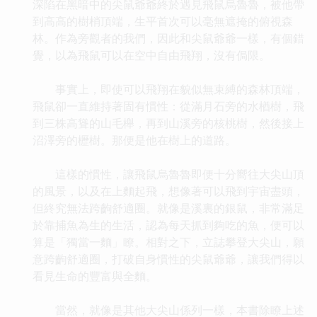
深陷在黑暗中的尖鼠爺爺終於遇見飛鼠烏魯魯，被他帶
到高高的樹梢頂端，生平首次可以毫無遮掩的俯視森
林。作為旁觀者的我們，因此和尖鼠爺爺一樣，有個錯
覺，以為飛鼠可以在空中自由飛翔，沒有侷限。
事實上，即使可以飛翔在貌似無束縛的森林頂端，
飛鼠卻一直維持著固有慣性：從滿月石旁的水楢樹，飛
到三株高聳的山毛櫸，再到山溪旁的核桃樹，然後接上
沼澤旁的櫪樹。那便是他在樹上的道路。
這樣的慣性，讓飛鼠烏魯魯即便十分嚮往大尖山頂
的風景，以及在上麵起飛，想像著可以飛到宇宙盡頭，
但終究無法跨齣舒適圈。就像是溪裏的銀鼠，非常滿足
於靠捕魚為生的生活，認為每天抓到夠吃的魚，便可以
算是「獨當一麵」瞭。相對之下，立誌攀登大尖山，願
意跨齣舒適圈，打破自身慣性的尖鼠爺爺，讓我們得以
看見生命的豐富與全麵。
當然，就像是其他大尖山係列一樣，本書除瞭上述