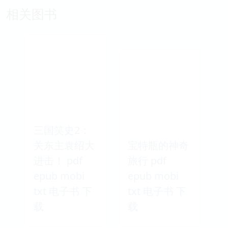
相关图书
三国笑史2：
关东主袁绍大
宝特瓶的神奇
进击！ pdf
旅行 pdf
epub mobi
epub mobi
txt 电子书 下
txt 电子书 下
载
载