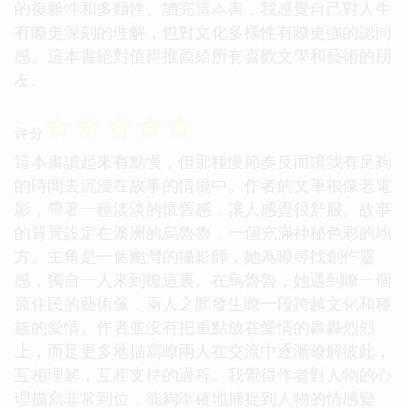
的復雜性和多麵性。讀完這本書，我感覺自己對人生
有瞭更深刻的理解，也對文化多樣性有瞭更強的認同
感。這本書絕對值得推薦給所有喜歡文學和藝術的朋
友。
☆
☆
☆
☆
☆
评分
這本書讀起來有點慢，但那種慢節奏反而讓我有足夠
的時間去沉浸在故事的情境中。作者的文筆很像老電
影，帶著一種淡淡的懷舊感，讓人感覺很舒服。故事
的背景設定在澳洲的烏魯魯，一個充滿神秘色彩的地
方。主角是一個颱灣的攝影師，她為瞭尋找創作靈
感，獨自一人來到瞭這裏。在烏魯魯，她遇到瞭一個
原住民的藝術傢，兩人之間發生瞭一段跨越文化和種
族的愛情。作者並沒有把重點放在愛情的轟轟烈烈
上，而是更多地描寫瞭兩人在交流中逐漸瞭解彼此，
互相理解，互相支持的過程。我覺得作者對人物的心
理描寫非常到位，能夠準確地捕捉到人物的情感變