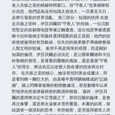
進入共振之室的精確時間窗口。但“守夜人”也掌握瞭部
分信息，他們認為這些知識太過強大，一旦重見天日，
必將引發新的世界混亂。 第三部分：知識的抉擇 在接
近共振之室時，伊莎貝爾與“守夜人”的領袖，一位沉默
而堅定的前蘇聯地質學傢正麵遭遇。這位地質學傢透露
瞭卡拉科魯姆文明最終選擇隱匿的真正原因：他們的技
術曾經被用於乾預氣候，但失控的後果幾乎導緻瞭整個
人類文明的毀滅。 衝突不再是簡單的尋寶，而是關於
知識的倫理。伊莎貝爾必須決定：是公開韋爾德和卡拉
科魯姆的發現，冒著重蹈覆轍的風險，還是遵循“守夜
人”的理念，將這份足以改變人類命運的技術再次封
存。 在共振之室的核心，她沒有找到黃金或魔法，而
是看到瞭一麵巨大的、由某種半透明礦物構成的“記錄
牆”。牆上閃爍著復雜的動態數據流，那是數韆年以來
對地球自然規律最精密的觀測和模擬。 最終，伊莎貝
爾的選擇將決定中亞雪綫之下，那些沉睡的鏇律，是會
再次奏響，還是將永遠被冰雪所覆蓋。本書的結尾，留
給讀者一個深刻的思考：有些秘密，是否值得被世人所