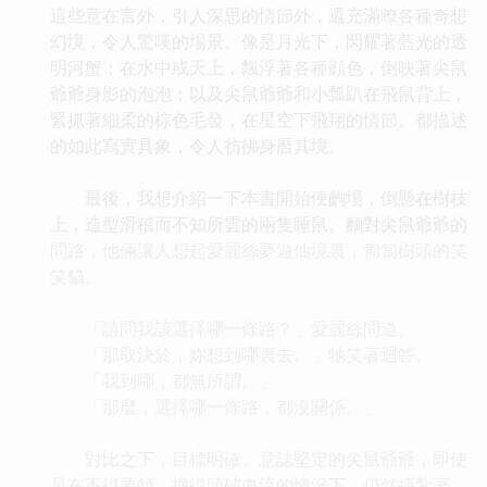
這些意在言外，引人深思的情節外，還充滿瞭各種奇想
幻境，令人驚嘆的場景。像是月光下，閃耀著藍光的透
明河蟹；在水中或天上，飄浮著各種顔色，倒映著尖鼠
爺爺身影的泡泡；以及尖鼠爺爺和小瓢趴在飛鼠背上，
緊抓著細柔的棕色毛發，在星空下飛翔的情節。都描述
的如此寫實具象，令人彷彿身曆其境。
最後，我想介紹一下本書開始便齣場，倒懸在樹枝
上，造型滑稽而不知所雲的兩隻睡鼠。麵對尖鼠爺爺的
問路，他倆讓人想起愛麗絲夢遊仙境裏，匍匐樹頭的笑
笑貓。
「請問我該選擇哪一條路？」愛麗絲問道。
「那取決於，妳想到哪裏去。」牠笑著迴答。
「我到哪，都無所謂。」
「那麼，選擇哪一條路，都沒關係。」
對比之下，目標明確、意誌堅定的尖鼠爺爺，即使
是在不得要領、撞得頭破血流的情況下，仍然掙紮著，