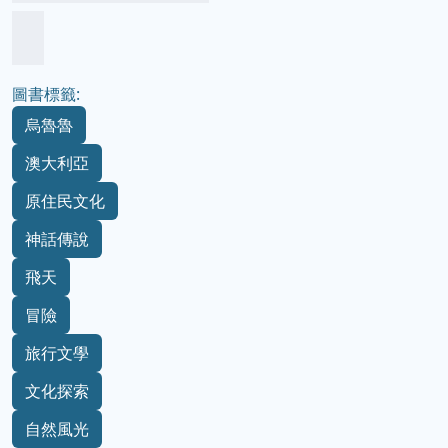
圖書標籤:
烏魯魯
澳大利亞
原住民文化
神話傳說
飛天
冒險
旅行文學
文化探索
自然風光