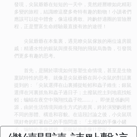
發現，尖鼠爺爺在短短的一天中，竟然經曆瞭如此精彩
多變的旅程，結識瞭這麼多奇特有趣的動物！小讀者們
應該可以從中體會，像這樣勇敢、跨齣舒適圈的冒險曆
程，正是豐富生命經驗最直接有效的途徑！
尖鼠爺爺在本集裏，遇見瞭尖鼠傢族的兩位遠房親
戚：精通水性的銀鼠與擅長飛翔的飛鼠烏魯魯，引發我
們更多有趣的思考。
首先，是關於環境如何形塑生命情境，甚至是生物
稟賦特性的思考。就像是尖鼠爺爺在與小尖鼠的對話裏
提到的：「尖鼠選擇在山裏捕捉蚯蚓和蟲子維生；銀鼠
選擇在河裏抓魚和蟲子過日子；土撥鼠挖土到地底找蚯
蚓；蝙蝠在夜空中飛翔找蟲子吃……」。即便是係齣同
源，由於生活情境與維生方式的差異，終於演變齣迥然
不同的形體、構造和容貌。在這段討論之後，小尖鼠琪
琪好奇的盯著自己的手指問道：「土撥鼠的手像小鏟
子，蝙蝠的手像翅膀，那銀鼠的手像什麼呢？」