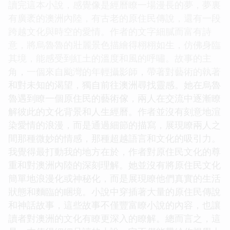
讀完這本小說，感覺像是經曆瞭一場漫長的夢，夢裏
有廣袤的澳洲內陸，有古老的原住民傳說，還有一段
跨越文化與時空的愛情。作者的文字細膩而富有詩
意，將烏魯魯的壯麗景色描繪得栩栩如生，仿佛身臨
其境，能感受到紅土的溫度和風的呼嘯。故事的主
角，一個來自颱灣的年輕攝影師，帶著對藝術的執著
和對未知的渴望，獨自前往澳洲尋找靈感。她在烏魯
魯遇到瞭一個原住民的藝術傢，兩人在交流中逐漸瞭
解彼此的文化背景和人生經曆。作者並沒有刻意地渲
染愛情的浪漫，而是通過細節的描寫，展現瞭兩人之
間那種微妙的情感，那種超越語言和文化的吸引力。
我覺得最打動我的地方在於，作者對原住民文化的尊
重和對澳洲內陸的深刻理解。她並沒有將原住民文化
簡單地浪漫化或神秘化，而是展現瞭他們真實的生活
狀態和麵臨的睏境。小說中穿插著大量的原住民傳說
和神話故事，這些故事不僅豐富瞭小說的內容，也讓
讀者對澳洲的文化有瞭更深入的瞭解。總而言之，這