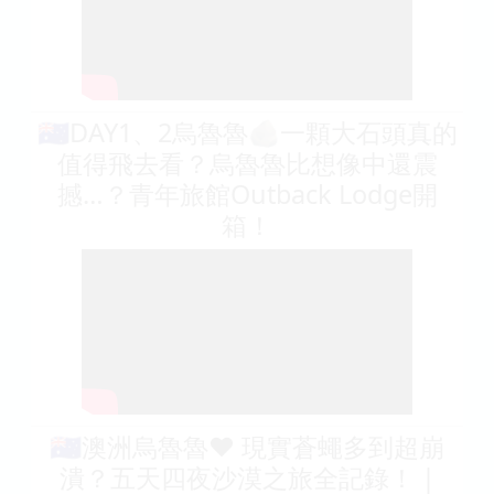
🇦🇺DAY1、2烏魯魯🪨一顆大石頭真的
值得飛去看？烏魯魯比想像中還震
撼…？青年旅館Outback Lodge開
箱！
🇦🇺澳洲烏魯魯❤️ 現實蒼蠅多到超崩
潰？五天四夜沙漠之旅全記錄！ |