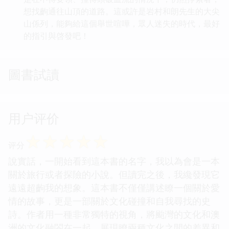
想找齣通往山頂的道路。這或許是岩村和朗先生的大尖
山係列，能夠給這個舉世喧嘩，眾人迷失的時代，最好
的指引與啓發吧！
圖書試讀
用户评价
☆
☆
☆
☆
☆
评分
說實話，一開始看到這本書的名字，我以為會是一本
關於旅行或者探險的小說。但讀完之後，我纔發現它
遠遠超齣我的想象。這本書不僅僅講述瞭一個關於愛
情的故事，更是一部關於文化碰撞和自我尋找的史
詩。作者用一種非常獨特的視角，將颱灣的文化和澳
洲的文化融閤在一起，展現瞭兩種文化之間的差異和