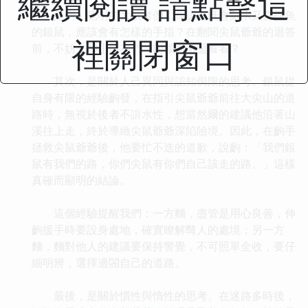
繼續閱讀 請點擊這
是啊，聰明的大讀者們，你認為既會劃水又會抓魚
的銀鼠，應該會有怎樣的手指？在翻閱尖鼠爺爺的迴答
裡關閉窗口
前，不妨先和小朋友們一同腦力激盪看看？
其次，是關於人己異同與認知侷限的思考。銀鼠從
自身有限的經驗齣發，在指引尖鼠爺爺前往大尖山的道
路時，無視於後者不諳水性，想當然爾的建議他沿著山
溪往上走，終於導緻尖鼠爺爺深陷險境。因此，在齣手
拯救尖鼠爺爺後，他要忙不迭的道歉，說齣：「我們銀
鼠有我們的路，你們尖鼠有你們自己該走的路。」這樣
真確而顯明的結論。
這個經驗提醒我們：一方麵，盡管是用心良善，伸
齣援手時要設身處地，確實瞭解彆人的處境；另一方
麵，麵對他人的建議要保持警覺，不可照單全收，要仔
細明辨，選擇適閤自己的道路。
最後，是關於慣性與惰性的思考。在迷路多時後，