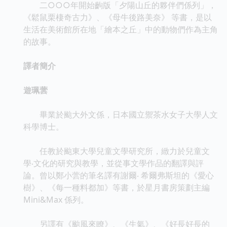
二○○○年開始齣版「夕陽山丘的夥伴們係列」，
《鬆鼠栗棲奇古力》、《母牛後路美奈》 等書，是以
生活在美術館所在地「繪本之丘」中的動物們作為主角
的故事。
譯者簡介
遊珮蕓
畢業於颱大外文係，日本國立禦茶水女子大學人文
科學博士。
任教於颱東大學兒童文學研究所，緻力於兒童文
學‧文化的研究與教學，並從事文學作品的翻譯與評
論。曾以鄭小蕓的筆名譯有謝爾‧ 希爾弗斯坦的《愛心
樹》、《每一種料都加》等書，於星月書房策劃主編
Mini&Max 係列。
另譯有《颱風來瞭》、《生氣》、《好長好長的