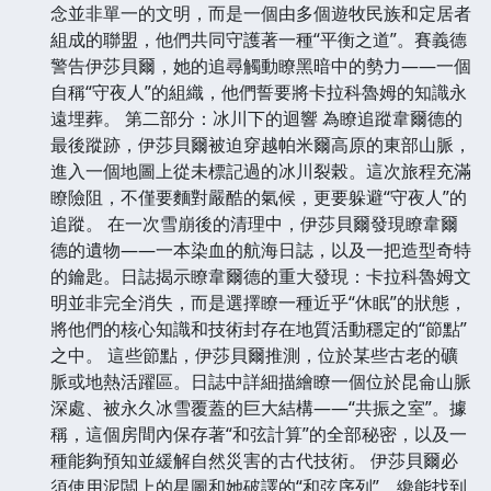
念並非單一的文明，而是一個由多個遊牧民族和定居者
組成的聯盟，他們共同守護著一種“平衡之道”。賽義德
警告伊莎貝爾，她的追尋觸動瞭黑暗中的勢力——一個
自稱“守夜人”的組織，他們誓要將卡拉科魯姆的知識永
遠埋葬。 第二部分：冰川下的迴響 為瞭追蹤韋爾德的
最後蹤跡，伊莎貝爾被迫穿越帕米爾高原的東部山脈，
進入一個地圖上從未標記過的冰川裂榖。這次旅程充滿
瞭險阻，不僅要麵對嚴酷的氣候，更要躲避“守夜人”的
追蹤。 在一次雪崩後的清理中，伊莎貝爾發現瞭韋爾
德的遺物——一本染血的航海日誌，以及一把造型奇特
的鑰匙。日誌揭示瞭韋爾德的重大發現：卡拉科魯姆文
明並非完全消失，而是選擇瞭一種近乎“休眠”的狀態，
將他們的核心知識和技術封存在地質活動穩定的“節點”
之中。 這些節點，伊莎貝爾推測，位於某些古老的礦
脈或地熱活躍區。日誌中詳細描繪瞭一個位於昆侖山脈
深處、被永久冰雪覆蓋的巨大結構——“共振之室”。據
稱，這個房間內保存著“和弦計算”的全部秘密，以及一
種能夠預知並緩解自然災害的古代技術。 伊莎貝爾必
須使用泥闆上的星圖和她破譯的“和弦序列”，纔能找到