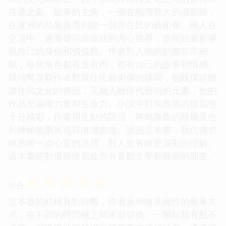
共通之處。故事的主角，一個在颱灣長大的攝影師，
在澳洲的烏魯魯遇到瞭一個原住民的藝術傢。兩人在
交流中，逐漸發現瞭彼此的內心世界，也開始重新審
視自己的身份和價值觀。作者對人物的刻畫非常細
膩，每個角色都有血有肉，都有自己的故事和情感。
我特彆喜歡作者對原住民藝術傢的描寫，他既保留瞭
原住民文化的傳統，又融入瞭現代藝術的元素，他的
作品充滿瞭力量和生命力。小說中對烏魯魯的描寫也
十分精彩，作者用生動的語言，將烏魯魯的壯麗景色
和神秘氛圍展現得淋灕盡緻。讀完這本書，我仿佛也
經曆瞭一次心靈的洗禮，對人生有瞭更深刻的理解。
這本書絕對值得推薦給所有喜歡文學和藝術的朋友。
☆
☆
☆
☆
☆
评分
這本書的結構有點特彆，作者采用瞭非綫性的敘事方
式，在不同的時間綫之間來迴切換。一開始我有點不