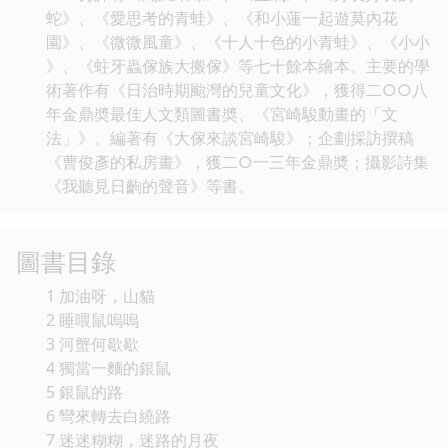
蛇》、《愛思考的青蛙》、《和小蓮一起遊莫內花
園》、《微微風童》、《十人十色的小青蛙》、《小小
》、《蛀牙蟲傢族大搬傢》等七十餘本繪本。主要的學
術著作有《日治時期颱灣的兒童文化》，獲得二○○八
年金鼎奬最佳人文類圖書奬、《宮崎駿動畫的「文
法」》。編著有《大傢來談宮崎駿》；企劃採訪撰稿
《曹俊彥的私房畫》，獲二○一三年金鼎奬；攝影詩集
《我聽見日齣的聲音》等書。
圖書目錄
1 加油呀，山貓
2 睡喂鼠嗚嗚
3 河蟹何歇歇
4 獨當一麵的銀鼠
5 銀鼠的路
6 彎來轉去白繞路
7 迷迷糊糊，迷路的月夜