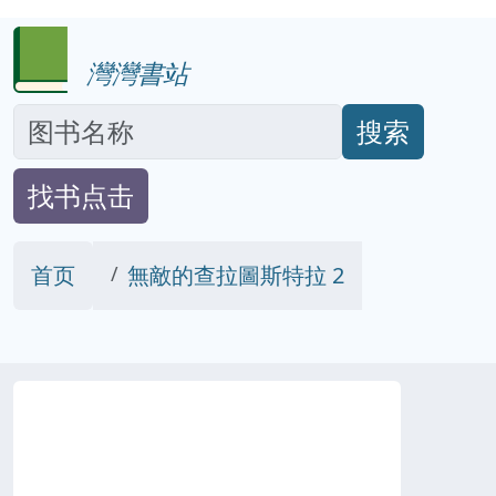
灣灣書站
搜索
找书点击
首页
無敵的查拉圖斯特拉 2