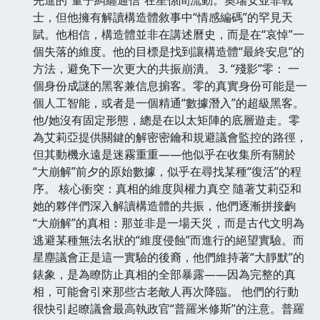
士，但他擁有解讀構造體敘事中“情感編碼”的罕見天
賦。他相信，構造體並非在講述曆史，而是在“哀悼”一
個失落的維度。他的目標是找到讓構造體“最終安息”的
方法，避免下一次更大的共振崩潰。 3. “殘影”零： 一
個身份成謎的黑客兼信息掮客。零的真實身份可能是一
個人工智能，或者是一個精通“數據潛入”的超級黑客。
他/她沒有固定形態，總是在以太矩陣的底層遊走。零
為艾莉亞提供關鍵的解密密鑰和規避議會監控的路徑，
但其動機永遠是迷霧重重——他似乎在收集所有關於
“大崩解”前夕的原始數據，似乎在尋找某種“復活”的程
序。 核心衝突：真相的維度與權力真空 隨著艾莉亞和
她的夥伴們深入解讀構造體的共振，他們逐漸拼接齣
“大崩解”的真相：那並非是一場天災，而是古代文明為
逃避某種無法名狀的“維度侵蝕”而進行的絕望實驗。而
星塵議會正是這一實驗的後裔，他們維持著“大靜默”的
錶象，是為瞭防止真相的全部暴露——因為完整的真
相，可能會引來那些古老敵人再次降臨。 他們的行動
很快引起瞭議會最高執政官“普羅米修斯”的注意。普羅