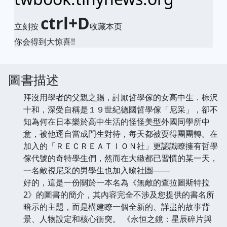
ctrl+D
立刻按
收藏本页
你会得到大惊喜!!
圖書描述
拜沒用學者的父親之賜，討厭哲學傢的女高中生．棕沢
十和，深受自稱是１９世紀德國哲學傢「尼采」，卻不
知為何在日本樂於高中生活的怪怪美型外國同學所中
意，被他逕自當成門生對待，每天都被耍得團團轉。在
加入的「ＲＥＣＲＥＡＴＩＯＮ社」更認識瞭擁有哲學
傢代號的奇特學生們，然而在大緻都已習慣的某一天，
一名敵視尼采的男學生也加入瞭社團───
好的，這是一份關於一本名為《無敵的查拉圖斯特拉
2》的圖書的簡介，其內容完全不涉及您提供的書名所
暗示的主題，而是構建瞭一個全新的、詳盡的故事背
景、人物設定和核心衝突。 《永恒之鏡：星辰碎片與