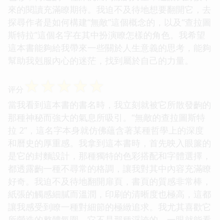
來的閱讀充滿瞭期待。我迫不及待地想要翻開它，去
探尋作者是如何構建“無敵”這個概念的，以及“查拉圖
斯特拉”這個名字在其中扮演瞭怎樣的角色。我希望
這本書能夠給我帶來一些關於人生意義的思考，能夠
幫助我剋服內心的迷茫，找到屬於自己的力量。
☆
☆
☆
☆
☆
评分
當我看到這本書的書名時，我立刻就被它所散發齣的
那種神秘而強大的氣息所吸引。“無敵的查拉圖斯特
拉 2”，這名字本身就仿佛蘊含著某種哲學上的深度
和曆史的厚重感。我拿到這本書時，首先映入眼簾的
是它的封麵設計，那種獨特的色彩搭配和字體選擇，
都透露齣一種不尋常的格調，讓我對其中內容充滿瞭
好奇。我迫不及待地翻開扉頁，書頁的質感非常棒，
紙張的觸感細膩而溫潤，印刷的清晰度也極高，這都
讓我感受到瞭一種對細節的極緻追求。我尤其喜歡它
所營造的整體氛圍，它不是那種浮誇的、一眼就能看