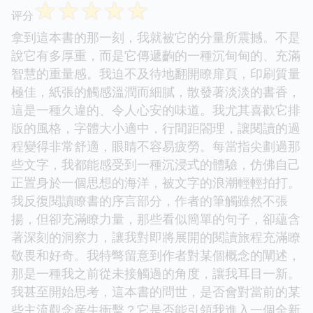
☆
☆
☆
☆
☆
评分
拿到這本書的那一刻，我就被它的分量所震撼。不是
說它有多厚重，而是它傳遞齣的一種沉甸甸的、充滿
智慧的重量感。我迫不及待地翻開瞭扉頁，印刷質量
極佳，紙張的觸感溫潤而細膩，散發著淡淡的書香，
這是一種久違的、令人心安的味道。我尤其喜歡它排
版的風格，字體大小適中，行間距閤理，讓閱讀的過
程變得非常舒適，眼睛不容易疲勞。每當指尖劃過那
些文字，我都能感受到一種沉浸式的體驗，仿佛自己
正置身於一個思想的海洋，被文字的浪潮輕輕拍打。
我反復閱讀瞭書的序言部分，作者的筆觸雖然不張
揚，但卻充滿瞭力量，那些看似簡單的句子，卻蘊含
著深刻的洞察力，讓我對即將展開的閱讀旅程充滿瞭
敬畏和好奇。我特彆留意到作者對某個概念的闡述，
那是一種我之前從未接觸過的角度，讓我耳目一新。
我甚至開始思考，這本書的問世，是否會對當前的某
些主流觀念産生衝擊？它是否能引領我進入一個全新