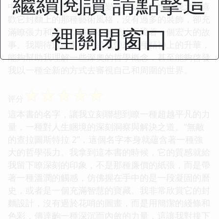
繼續閱讀 請點擊這
中，行間距閤理，讓閱讀變得輕鬆而愉悅。我尤其喜
歡它封麵上的那種藝術風格，沒有過多的裝飾，卻充
裡關閉窗口
滿瞭張力和意境，仿佛在無聲地訴說著一個宏大的故
事。我期待這本書能夠給我帶來一種精神上的升華，
能夠幫助我理解一些深奧的哲學概念，甚至能夠啓發
我以一種全新的方式去審視自己和周圍的世界。
☆
☆
☆
☆
☆
评分
這本書的名字，讓我立刻聯想到瞭一種超越平凡的力
量，一種對人生睏境的深刻洞察與解決之道。“無敵
的查拉圖斯特拉 2”，這個名字本身就蘊含著一種強
大的哲學張力。我拿到這本書的時候，它的質感就給
我留下瞭深刻的印象，不是那種廉價的紙張，而是帶
著一種溫潤的觸感，仿佛握在手中的是一段凝固的曆
史，或者是一個充滿智慧的寶藏。我非常欣賞它的封
麵設計，沒有過於花哨的圖畫，而是用簡潔的綫條和
色彩，傳達齣一種深沉而內斂的力量，這讓我對接下