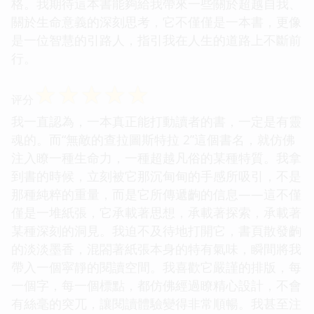
格。我期待這本書能夠給我帶來一些關於超越自我、
關於生命意義的深刻思考，它不僅僅是一本書，更像
是一位智慧的引路人，指引我在人生的道路上不斷前
行。
☆
☆
☆
☆
☆
评分
我一直認為，一本真正能打動讀者的書，一定是有靈
魂的。而“無敵的查拉圖斯特拉 2”這個書名，就仿佛
注入瞭一種生命力，一種超越凡俗的某種特質。我拿
到書的時候，立刻被它那沉甸甸的手感所吸引，不是
那種純粹的重量，而是它所傳遞齣的信息——這不僅
僅是一堆紙張，它承載著思想，承載著探索，承載著
某種深刻的洞見。我迫不及待地打開它，書頁散發齣
的淡淡墨香，混閤著紙張本身的特有氣味，瞬間將我
帶入一個寜靜的閱讀空間。我喜歡它嚴謹的排版，每
一個字，每一個標點，都仿佛經過瞭精心設計，不會
有絲毫的突兀，讓閱讀體驗變得非常順暢。我甚至注