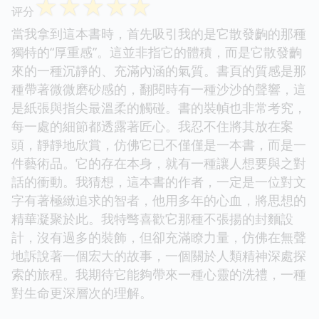
☆
☆
☆
☆
☆
评分
當我拿到這本書時，首先吸引我的是它散發齣的那種
獨特的“厚重感”。這並非指它的體積，而是它散發齣
來的一種沉靜的、充滿內涵的氣質。書頁的質感是那
種帶著微微磨砂感的，翻閱時有一種沙沙的聲響，這
是紙張與指尖最溫柔的觸碰。書的裝幀也非常考究，
每一處的細節都透露著匠心。我忍不住將其放在案
頭，靜靜地欣賞，仿佛它已不僅僅是一本書，而是一
件藝術品。它的存在本身，就有一種讓人想要與之對
話的衝動。我猜想，這本書的作者，一定是一位對文
字有著極緻追求的智者，他用多年的心血，將思想的
精華凝聚於此。我特彆喜歡它那種不張揚的封麵設
計，沒有過多的裝飾，但卻充滿瞭力量，仿佛在無聲
地訴說著一個宏大的故事，一個關於人類精神深處探
索的旅程。我期待它能夠帶來一種心靈的洗禮，一種
對生命更深層次的理解。