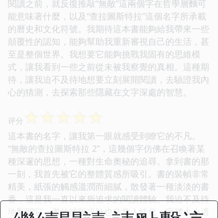
閱讀之前，就反復推敲“無敵”這兩個字在哲學層麵可
能意味著什麼，以及“查拉圖斯特拉”這個名字所承載
的曆史和文化符號。我期待這本書能夠給我帶來一些
顛覆性的認知，能夠幫助我重新審視自己的生活，甚
至是整個世界。我想要它能夠挑戰我固有的思維模
式，讓我看到一些之前從未被我察覺的真相。這種期
待，讓我迫不及待地想要立刻展開閱讀，去驗證我內
心的猜測，去探索那些隱藏在文字深處的智慧。
☆
☆
☆
☆
☆
评分
這本書的名字，讓我第一眼就感受到瞭它的不凡。
“無敵的查拉圖斯特拉 2”，這幾個字仿佛在召喚著某
種深邃的思想，一種對生命奧秘的追尋。拿到書的那
一刻，我首先被它的整體質感所吸引。書的裝幀非常
精美，紙張的觸感溫潤而細膩，散發著一種淡淡的書
香，這是我一直以來所追求的閱讀體驗。我迫不及待
地翻開它，書的排版設計也非常人性化，字體大小適