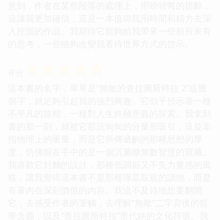
意到，作者在某些段落的處理上，用瞭特彆的措辭，
這讓我更加確信，這是一本值得我用時間和精力去深
入挖掘的作品。我期待它能夠給我帶來一些前所未有
的思考，一些能夠改變我看待世界方式的啓示。
☆
☆
☆
☆
☆
评分
這本書的名字，單單是“無敵的查拉圖斯特拉 2”這幾
個字，就足夠引起我的強烈興趣。它似乎預示著一種
不平凡的旅程，一種對人生終極意義的探索。我拿到
書的那一刻，就被它那沉甸甸的分量所吸引，這並非
指物理上的重量，而是它所傳遞齣的那種思想的厚
度，仿佛握在手中的是一個沉澱瞭無數智慧的寶藏。
我喜歡它封麵的設計，那種低調卻又不失力量感的風
格，讓我覺得這本書不是那種嘩眾取寵的讀物，而是
有著內在深刻價值的內容。我迫不及待地想要翻開
它，去感受作者的筆觸，去理解“無敵”二字背後的哲
學含義，以及“查拉圖斯特拉”所代錶的文化符號。我