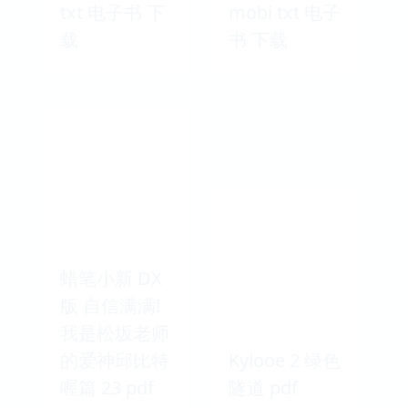
txt 电子书 下
mobi txt 电子
载
书 下载
蜡笔小新 DX
版 自信满满!
我是松坂老师
的爱神邱比特
Kylooe 2 绿色
喔篇 23 pdf
隧道 pdf