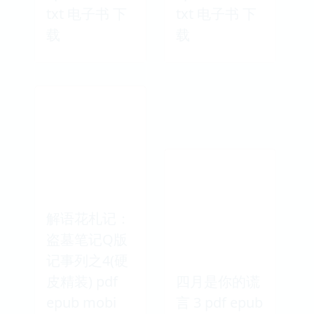
txt 电子书 下
txt 电子书 下
载
载
解语花札记：
盗墓笔记Q版
记事列之4(硬
皮精装) pdf
四月是你的谎
epub mobi
言 3 pdf epub