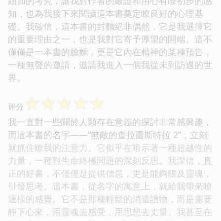
細節的考究，讓我對作者的嚴謹和用心有瞭初步的感
知，也為我接下來閱讀這本書奠定瞭良好的心理基
礎。我確信，這本書的封麵絕非偶然，它是我選擇它
的重要理由之一，也是我對它寄予厚望的開端。這不
僅僅是一本書的臉麵，更是它內在精神的某種預告，
一種無聲的邀請，邀請我進入一個我從未到訪過的世
界。
☆
☆
☆
☆
☆
评分
我一直對一些關於人類存在意義的探討非常感興趣，
而這本書的名字——“無敵的查拉圖斯特拉 2”，立刻
就抓住瞭我的注意力。它似乎在暗示著一種超越性的
力量，一種對生命終極問題的深刻反思。我深信，真
正的好書，不僅僅是提供信息，更是能夠觸及靈魂，
引發思考。這本書，從名字的寓意上，就給我帶來瞭
這樣的感覺。它不是那種輕鬆的消遣讀物，而是需要
靜下心來，用靈魂去感受，用思想去丈量。我甚至在