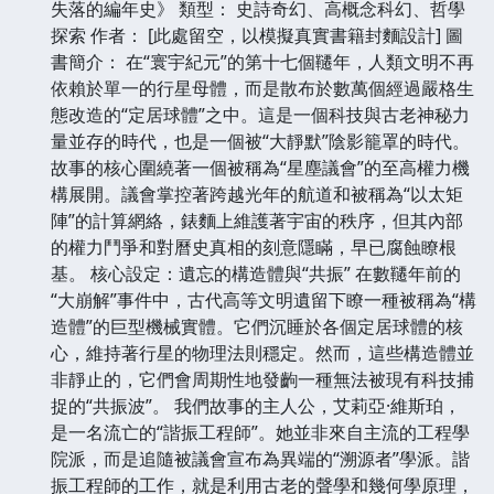
失落的編年史》 類型： 史詩奇幻、高概念科幻、哲學
探索 作者： [此處留空，以模擬真實書籍封麵設計] 圖
書簡介： 在“寰宇紀元”的第十七個韆年，人類文明不再
依賴於單一的行星母體，而是散布於數萬個經過嚴格生
態改造的“定居球體”之中。這是一個科技與古老神秘力
量並存的時代，也是一個被“大靜默”陰影籠罩的時代。
故事的核心圍繞著一個被稱為“星塵議會”的至高權力機
構展開。議會掌控著跨越光年的航道和被稱為“以太矩
陣”的計算網絡，錶麵上維護著宇宙的秩序，但其內部
的權力鬥爭和對曆史真相的刻意隱瞞，早已腐蝕瞭根
基。 核心設定：遺忘的構造體與“共振” 在數韆年前的
“大崩解”事件中，古代高等文明遺留下瞭一種被稱為“構
造體”的巨型機械實體。它們沉睡於各個定居球體的核
心，維持著行星的物理法則穩定。然而，這些構造體並
非靜止的，它們會周期性地發齣一種無法被現有科技捕
捉的“共振波”。 我們故事的主人公，艾莉亞·維斯珀，
是一名流亡的“諧振工程師”。她並非來自主流的工程學
院派，而是追隨被議會宣布為異端的“溯源者”學派。諧
振工程師的工作，就是利用古老的聲學和幾何學原理，