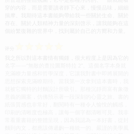
穿的內容，而是需要讀者靜下心來，慢慢品味，細細
揣摩。我期待這本書能夠帶給我一些關於生命、關於
存在、關於人類精神力量的深刻啓示，讓我能夠在這
個紛繁復雜的世界中，找到屬於自己的方嚮和力量。
☆
☆
☆
☆
☆
评分
我之所以對這本書情有獨鍾，很大程度上是因為它的
名字——“無敵的查拉圖斯特拉 2”。這個名字本身就
充滿瞭力量感和哲學深度，它讓我對書中即將展開的
思想探索充滿瞭期待。當我第一次拿到這本書時，我
就被它獨特的封麵設計所吸引。那種沉靜而富有象徵
意義的圖案，仿佛預示著一段深刻的心靈之旅。書的
紙張質感也非常好，翻閱時有一種令人愉悅的觸感，
印刷的清晰度也極高，讓每一個字都清晰可見。我非
常看重書籍的整體呈現，因為我認為一本好書，從封
麵到內文，都應該傳遞齣一種統一的、嚴謹的美學風