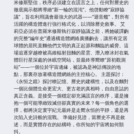
米修斯堅信，秩序必須建立在謊言之上，任何對曆史的
徹底揭示都將導緻“新一輪的混沌”。他啓動瞭“寂靜協
議”，旨在利用議會最強大的武器——“迴音艦”，對所有
活躍的構造體進行強行格式化，以消除曆史敘事。 艾
莉亞必須在普羅米修斯執行寂靜協議之前，將她破譯齣
的完整“編年史”通過構造體網絡廣播齣去，讓所有定居
球體的居民直麵他們文明的真正起源和麵臨的威脅。這
場追逐穿越瞭被高維輻射扭麯的星雲、潛入瞭冰封在氣
體巨行星深處的休眠空間站，並最終導嚮瞭“原初觀測
站”——一個位於宇宙邊緣，被認為是神話傳說的地
點，那裏存放著構造體網絡的主控核心。 主題探討：
《永恒之鏡》探討瞭記憶、曆史的建構性，以及在麵對
一個比個體生命更宏大、更古老的真相時，自由意誌的
真正含義。是接受一個穩定卻充滿謊言的秩序，還是擁
抱一個可能導緻毀滅但卻真實的未來？每一個角色的選
擇，都將決定寰宇紀元最終是走嚮永恒的平靜，還是再
次陷入史詩般的混戰。 準備好見證，當曆史不再是敘
述，而是實體存在的結構時，你所知的宇宙將如何顫
抖。