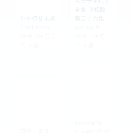
老夫子年代大
全集 珍藏版
小小初音未来
第二十六集
3 pdf epub
pdf epub
mobi txt 电子
mobi txt 电子
书 下载
书 下载
KATO猫与
刃牙 ~ 豪仔 ~
KEN猫特别篇