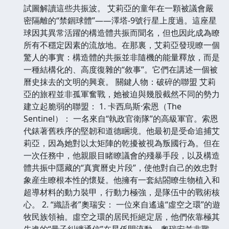
試圖解讀這些共振波。 艾莉亞的童年在一顆被議會嚴
密隔離的“禁錮球體”——澤塔-9號行星上度過。這座星
球因其異常活躍的構造體共振而聞名，但也因此成為瞭
所有不穩定因素的流放地。在那裏，艾莉亞發現瞭一個
驚人的事實：構造體的共振並非隨機的能量釋放，而是
一種結構化的、高度復雜的“敘事”。它們在講述一個被
曆史抹去的文明的興衰。 關鍵人物：破碎的聯盟 艾莉
亞的旅程並非孤軍奮戰，她被迫與幾股截然不同的勢力
建立起脆弱的聯盟： 1. 卡西烏斯·索恩（The
Sentinel）： 一名來自“執政官衛隊”的高級軍官。索恩
代錶著舊秩序的堅韌和道德睏境。他最初是受命追捕艾
莉亞，因為她對以太矩陣的乾擾被視為叛國行為。但在
一次任務中，他親眼目睹瞭議會的殘暴手段，以及構造
體共振中隱藏的“真實曆史片段”，使他對自己的效忠對
象産生瞭根本性的懷疑。他擁有一套結閤瞭生物植入和
超導材料的動力裝甲，行動力極強，是隊伍中的戰術核
心。 2. “織語者”奧瑞安： 一位來自遙遠“虛空之環”的遊
牧民族領袖。虛空之環的居民拒絕定居，他們依靠極其
先進的“量子糾纏通信”在星係間流動。奧瑞安並非戰