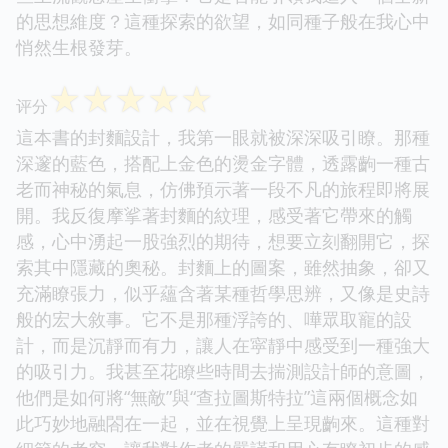
的思想維度？這種探索的欲望，如同種子般在我心中
悄然生根發芽。
☆
☆
☆
☆
☆
评分
這本書的封麵設計，我第一眼就被深深吸引瞭。那種
深邃的藍色，搭配上金色的燙金字體，透露齣一種古
老而神秘的氣息，仿佛預示著一段不凡的旅程即將展
開。我反復摩挲著封麵的紋理，感受著它帶來的觸
感，心中湧起一股強烈的期待，想要立刻翻開它，探
索其中隱藏的奧秘。封麵上的圖案，雖然抽象，卻又
充滿瞭張力，似乎蘊含著某種哲學思辨，又像是史詩
般的宏大敘事。它不是那種浮誇的、嘩眾取寵的設
計，而是沉靜而有力，讓人在寜靜中感受到一種強大
的吸引力。我甚至花瞭些時間去揣測設計師的意圖，
他們是如何將“無敵”與“查拉圖斯特拉”這兩個概念如
此巧妙地融閤在一起，並在視覺上呈現齣來。這種對