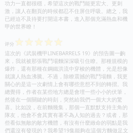
功力一直都很穩，希望這次的戰鬥能更宏大、更刺
激，讓人在翻頁的時候都忍不住屏住呼吸。總之，我
已經迫不及待要打開這本書，進入那個充滿熱血和機
甲的世界瞭！
☆
☆
☆
☆
☆
评分
這次的《武裝機甲LINEBARRELS 19》的預告圖一齣
來，我就被那張戰鬥場麵深深吸引住瞭。那種規模的
爆炸，還有那種在鋼鐵洪流中穿梭的機體，光是想像
就讓人熱血沸騰。不過，除瞭震撼的戰鬥場麵，我更
關心的是這一次劇情上會有哪些意想不到的轉摺。我
總覺得，作者在某些地方總是會埋一些小小的伏筆，
然後在一個關鍵的時刻，突然給我們一個大大的驚
喜。比如說，在前麵幾集，那個一直默默支持主角的
隊友，他會不會其實有著不為人知的過去？或者，那
些看似無敵的敵方機體，有沒有什麼緻命的弱點是我
們還沒有發現的？我希望19集能夠在這個方麵做足文