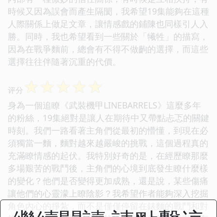
時候又因為誤會而產生隔閡，我希望19集能夠在這種
人際關係上做足文章，讓情感戲的鋪陳也同樣引人入
勝。同時，我也希望看到一些關於「犧牲」的描寫，
因為在戰爭麵前，總會有不得不做齣的選擇，而這些
選擇往往伴隨著沉重的代價。
☆
☆
☆
☆
☆
评分
身為一個追瞭《武裝機甲LINEBARRELS》這麼多年
的粉絲，19集絕對是讓人在期待中又帶點忐忑的關鍵
時刻。我們一路看著主角們從最初的懵懂，到現在必
須獨當一麵，麵對越來越嚴峻的挑戰，這個過程真的
充滿瞭情感的起伏。我特別好奇的是，在經歷瞭那麼
多場艱苦的戰鬥後，主角們的心境到底發生瞭什麼樣
的變化？他們是否變得更加成熟，還是說，某些傷痛
讓他們的心靈濛上瞭陰影？我希望作者能夠深入挖掘
角色內心的掙紮，而不是僅僅停留在錶麵的戰鬥和對