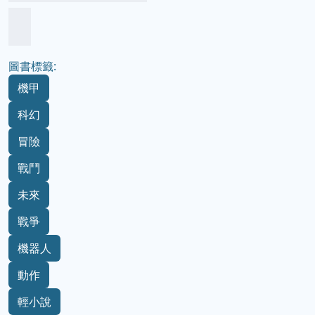
圖書標籤:
機甲
科幻
冒險
戰鬥
未來
戰爭
機器人
動作
輕小說