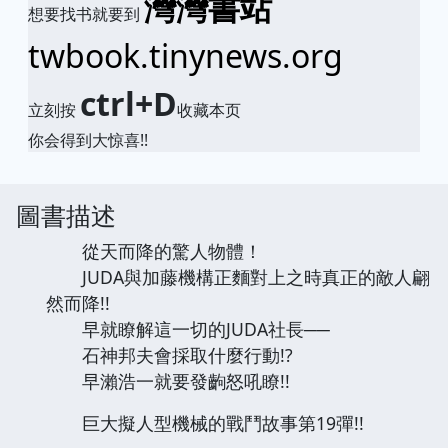
灣灣書站
想要找书就要到
twbook.tinynews.org
ctrl+D
立刻按
收藏本页
你会得到大惊喜!!
圖書描述
從天而降的驚人物體！
JUDA與加藤機構正麵對上之時真正的敵人翩
然而降!!
早就瞭解這一切的JUDA社長──
石神邦夫會採取什麼行動!?
早瀨浩一就要發齣怒吼瞭!!
巨大擬人型機械的戰鬥故事第19彈!!