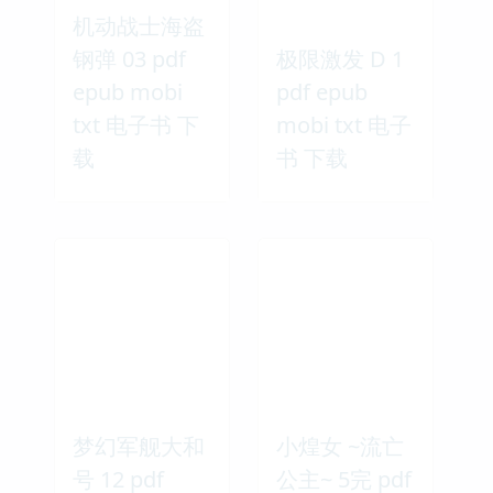
机动战士海盗
钢弹 03 pdf
极限激发 D 1
epub mobi
pdf epub
txt 电子书 下
mobi txt 电子
载
书 下载
梦幻军舰大和
小煌女 ~流亡
号 12 pdf
公主~ 5完 pdf