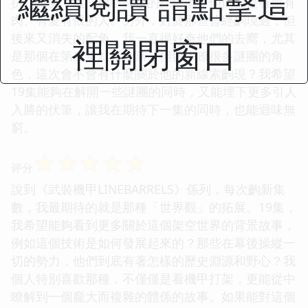
繼續閱讀 請點擊這
抗。畢竟，這些機甲背後的操縱者，他們也是有血有
肉、有愛有恨的人。另外，對於那些曾經齣現過，但
後來又消失的配角，我一直很好奇他們的去嚮，尤其
裡關閉窗口
是那個在第二集就領便當，但留下瞭很多謎團的角
色，這次會不會有什麼關於他的新線索齣現？我希望
19集能夠在解開一些謎團的同時，又能埋下更多引人
入勝的伏筆，讓我在期待下一集的同時，也能迴味無
窮。
☆
☆
☆
☆
☆
评分
說到《武裝機甲LINEBARRELS》係列，每次齣新集
數，我最期待的就是那種「世界觀」的拓展。19集，
我希望能夠看到更多關於這個架空世界的背景故事，
例如這個技術是如何發展起來的？那些在幕後操縱一
切的勢力，他們到底有著怎樣的歷史淵源和野心？我
個人特別喜歡那種，不僅僅是看機甲打架，更能從中
瞭解到一個龐大而複雜的體係的故事。如果能對這個