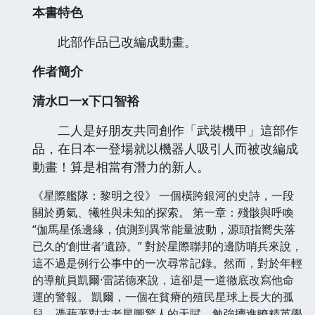
本書特色
此部作品已改編成動畫。
作者簡介
清水□一x下口智裕
二人是好朋友共同創作「武裝機甲」這部作
品，在日本一登場就以機器人吸引人而被改編成
動畫！算是相當有潛力的新人。
《星際艦隊：黎明之役》 一個橫跨銀河的史詩，一段
關於勇氣、犧牲與未知的探索。 第一章：殘骸與呼喚
“伽馬星係邊緣，偵測到異常能量波動，源頭指嚮失落
已久的‘創世者’遺跡。” 對於星際聯邦的邊防哨兵來說，
這不過是例行公事中的一次尋常記錄。然而，對於年輕
的導航員凱爾·雷諾德來說，這卻是一道徹底改寫他命
運的警報。 凱爾，一個在貧瘠的殖民星球上長大的孤
兒，憑藉著對古老星圖驚人的天賦，勉強擠進瞭精英學