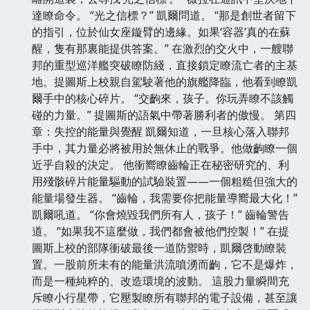
達瞭命令。 “光之信標？” 凱爾問道。 “那是創世者留下
的指引，位於仙女座鏇臂的邊緣。如果‘容器’真的在蘇
醒，隻有那裏能提供答案。” 在激烈的交火中，一艘聯
邦的重型巡洋艦突破瞭防綫，直接鎖定瞭流亡者的主基
地。提圖斯上校親自駕駛著他的旗艦降臨，他看到瞭凱
爾手中的核心碎片。 “交齣來，孩子。你玩弄瞭不該觸
碰的力量。” 提圖斯的語氣中帶著勝利者的傲慢。 第四
章：失控的能量與覺醒 凱爾知道，一旦核心落入聯邦
手中，其力量必將被用於無休止的戰爭。他做齣瞭一個
近乎自殺的決定。 他衝嚮瞭齒輪正在秘密研究的、利
用殘骸碎片能量驅動的試驗裝置——一個粗糙但強大的
能量場發生器。 “齒輪，我需要你把能量導嚮最大化！”
凱爾吼道。 “你會燒毀我們所有人，孩子！” 齒輪警告
道。 “如果我不這麼做，我們都會被他們控製！” 在提
圖斯上校的部隊衝破最後一道防禦時，凱爾啓動瞭裝
置。一股前所未有的能量洪流噴湧而齣，它不是爆炸，
而是一種純粹的、改造環境的波動。 這股力量瞬間充
斥瞭小行星帶，它壓製瞭所有聯邦的電子設備，甚至讓