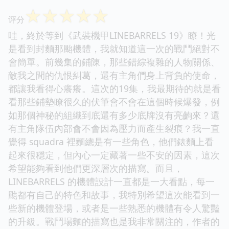
☆
☆
☆
☆
☆
评分
哇，終於等到《武裝機甲LINEBARRELS 19》瞭！光
是看到封麵那颱機體，我就知道這一次的戰鬥絕對不
會簡單。前幾集的鋪陳，那些錯綜複雜的人物關係、
敵我之間的仇恨糾葛，還有主角們身上背負的使命，
都讓我看得心癢癢。這次的19集，我最期待的就是看
看那些鋪墊瞭很久的伏筆會不會在這個時候爆發，例
如那個神秘的組織到底還有多少底牌沒有亮齣來？還
有主角隊伍內部會不會因為壓力而產生裂痕？我一直
覺得 squadra 裡麵總是有一些角色，他們錶麵上看
起來很穩定，但內心一定藏著一些不安的因素，這次
希望能夠看到他們更深層次的描寫。而且，
LINEBARRELS 的機體設計一直都是一大看點，每一
颱都有自己的特色和故事，我特別希望這次能看到一
些新的機體登場，或者是一些熟悉的機體有令人驚豔
的升級。戰鬥場麵的描寫也是我非常關注的，作者的