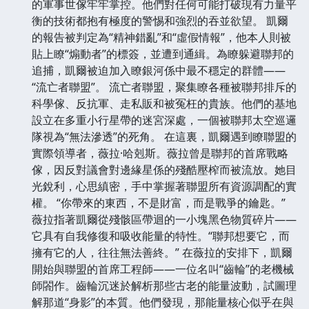
的軍事世傢牢牢掌控。他們對任何可能打破現有力量平
衡的技術都抱有極度的警惕和強烈的吞並欲望。 凱爾
的報告被判定為“精神錯亂”和“虛假情報”，他本人則被
貼上瞭“煽動者”的標簽，並遭到通緝。為瞭躲避聯邦的
追捕，凱爾被迫加入瞭銀河係中最不穩定的群體——
“流亡者聯盟”。 流亡者聯盟，聚集瞭各種被聯邦排斥的
科學傢、反抗軍、走私販和被冤枉的貴族。他們的基地
設立在多重小行星帶的迷宮深處，一個被聯邦太空巡邏
隊視為“無法滲透”的死角。 在這裏，凱爾遇到瞭聯盟的
實際領導者，薇拉·哈剋斯。薇拉曾是聯邦的首席戰略
傢，因反對議會對邊緣星係的殘酷壓榨而被流放。她目
光銳利，心思縝密，手中掌握著聯盟所有資源調配的實
權。 “你帶來的東西，不是財富，而是戰爭的鑰匙。”
薇拉指著凱爾從殘骸區帶迴的一小塊黑色物質碎片——
它具有自我修復和吸收能量的特性。“聯邦想要它，而
擁有它的人，往往無法善終。” 在薇拉的安排下，凱爾
開始與聯盟的首席工程師——一位名叫“齒輪”的老機械
師閤作。齒輪沉迷於解析那些古老的能量波動，試圖理
解那道“身影”的本質。他們發現，那能量核心似乎在與