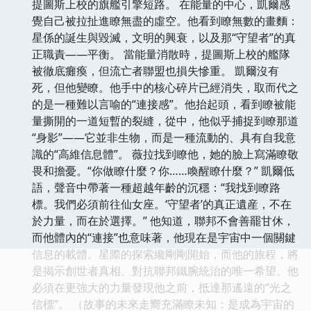
提圖斯上校的旗艦引擎短路。 在能量的中心，凱爾感
覺自己被拉扯進瞭無盡的虛空。他看到瞭無數的畫麵：
星係的誕生與毀滅，文明的興衰，以及那“守望者”的真
正職責——平衡。 當能量消散時，提圖斯上校的艦隊
被徹底癱瘓，但流亡者聯盟也損失慘重。 凱爾沒有
死，但他變瞭。他手中的核心碎片已經消失，取而代之
的是一種難以言喻的“連接感”。他抬起頭，看到瞭被能
量撕開的一道短暫的裂縫，從中，他似乎捕捉到瞭那道
“身影”——它並非生物，而是一種流動的、具有自我意
識的“高維信息體”。 薇拉找到瞭他，她的臉上寫滿瞭敬
畏和擔憂。“你做瞭什麼？你……喚醒瞭什麼？” 凱爾低
語，聲音中帶著一種超越年齡的沉穩：“我找到瞭路
標。我們必須前往仙女座。‘守望者’的真正遺産，不在
於力量，而在於選擇。” 他知道，聯邦不會善罷甘休，
而他體內的“連接”也意味著，他現在是宇宙中一個關鍵
信息的載體。星際的探索纔剛剛開始，而他的旅程，將
是揭示創世者真相、對抗聯邦鐵腕統治的唯一希望。他
必須在更強大的力量發現他之前，抵達那遙遠的“光之
信標”。 （故事的未來走嚮充滿瞭未知：是成為宇宙的