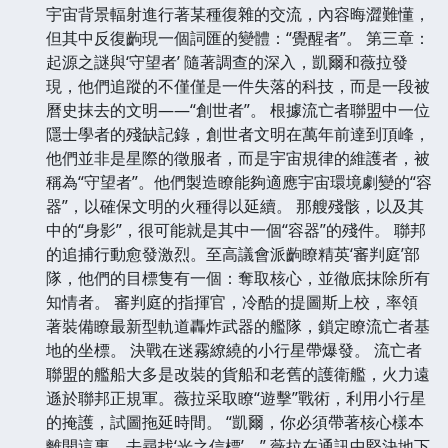
宇宙背景輻射進行著某種復雜的交流，內容晦澀難懂，
但其中反復齣現一個詞匯的變體：“覺醒者”。 第三章：
起源之謎與‘守望者’ 隨著調查的深入，凱爾和薇拉發
現，他們追蹤的不僅僅是一件失落的科技，而是一段被
曆史抹去的文明——“創世者”。 根據流亡者聯盟中一位
隱士學者的殘缺記錄，創世者文明在萬年前達到頂峰，
他們並非是星際的徵服者，而是宇宙規律的維護者，被
稱為“守望者”。他們製造瞭能夠適應宇宙環境劇變的“容
器”，以確保文明的火種得以延續。 那艘殘骸，以及其
中的“身影”，很可能就是其中一個“容器”的殘件。 聯邦
的追捕行動愈發激烈。至高議會派齣瞭精英‘審判庭’部
隊，他們的目標隻有一個：奪取核心，並徹底抹除所有
知情者。 審判庭的指揮官，冷酷的提圖斯上校，率領
著裝備瞭最新型軌道轟炸武器的艦隊，鎖定瞭流亡者基
地的坐標。 決戰在迷霧繚繞的小行星帶爆發。 流亡者
聯盟的艦船大多是改裝的貨船和老舊的護衛艦，火力遠
遜於聯邦正規軍。薇拉采取瞭“遊擊”戰術，利用小行星
的掩護，試圖拖延時間。 “凱爾，你必須帶著核心樣本
離開這裏，去尋找‘光之信標’。” 薇拉在通訊中堅決地下