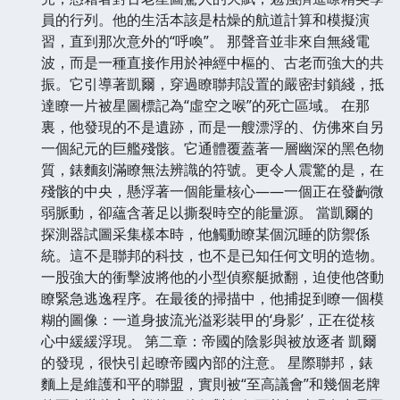
員的行列。他的生活本該是枯燥的航道計算和模擬演
習，直到那次意外的“呼喚”。 那聲音並非來自無綫電
波，而是一種直接作用於神經中樞的、古老而強大的共
振。它引導著凱爾，穿過瞭聯邦設置的嚴密封鎖綫，抵
達瞭一片被星圖標記為“虛空之喉”的死亡區域。 在那
裏，他發現的不是遺跡，而是一艘漂浮的、仿佛來自另
一個紀元的巨艦殘骸。它通體覆蓋著一層幽深的黑色物
質，錶麵刻滿瞭無法辨識的符號。更令人震驚的是，在
殘骸的中央，懸浮著一個能量核心——一個正在發齣微
弱脈動，卻蘊含著足以撕裂時空的能量源。 當凱爾的
探測器試圖采集樣本時，他觸動瞭某個沉睡的防禦係
統。這不是聯邦的科技，也不是已知任何文明的造物。
一股強大的衝擊波將他的小型偵察艇掀翻，迫使他啓動
瞭緊急逃逸程序。在最後的掃描中，他捕捉到瞭一個模
糊的圖像：一道身披流光溢彩裝甲的‘身影’，正在從核
心中緩緩浮現。 第二章：帝國的陰影與被放逐者 凱爾
的發現，很快引起瞭帝國內部的注意。 星際聯邦，錶
麵上是維護和平的聯盟，實則被“至高議會”和幾個老牌