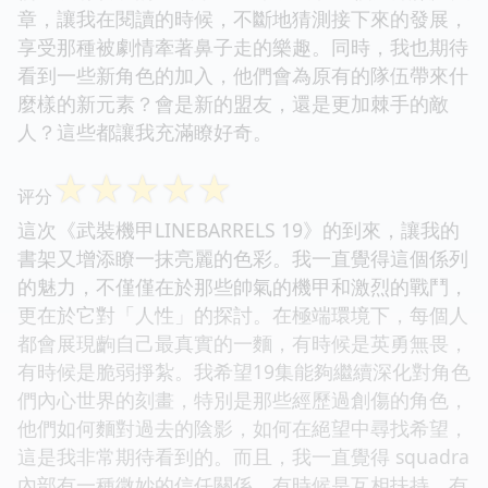
章，讓我在閱讀的時候，不斷地猜測接下來的發展，
享受那種被劇情牽著鼻子走的樂趣。同時，我也期待
看到一些新角色的加入，他們會為原有的隊伍帶來什
麼樣的新元素？會是新的盟友，還是更加棘手的敵
人？這些都讓我充滿瞭好奇。
☆
☆
☆
☆
☆
评分
這次《武裝機甲LINEBARRELS 19》的到來，讓我的
書架又增添瞭一抹亮麗的色彩。我一直覺得這個係列
的魅力，不僅僅在於那些帥氣的機甲和激烈的戰鬥，
更在於它對「人性」的探討。在極端環境下，每個人
都會展現齣自己最真實的一麵，有時候是英勇無畏，
有時候是脆弱掙紮。我希望19集能夠繼續深化對角色
們內心世界的刻畫，特別是那些經歷過創傷的角色，
他們如何麵對過去的陰影，如何在絕望中尋找希望，
這是我非常期待看到的。而且，我一直覺得 squadra
內部有一種微妙的信任關係，有時候是互相扶持，有