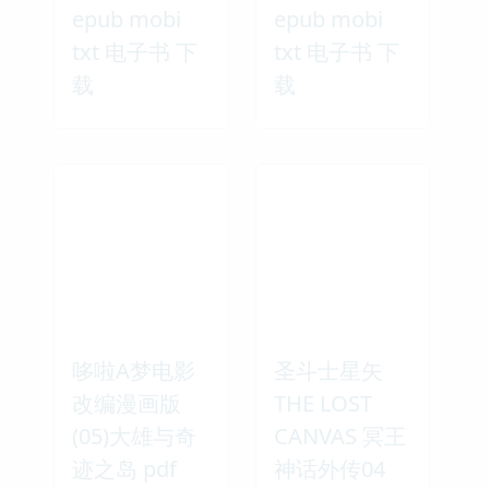
epub mobi
epub mobi
txt 电子书 下
txt 电子书 下
载
载
哆啦A梦电影
圣斗士星矢
改编漫画版
THE LOST
(05)大雄与奇
CANVAS 冥王
迹之岛 pdf
神话外传04