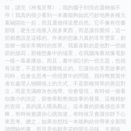
哇，讀完《神鬼至尊》，我的腦子到現在還轉個不
停！我真的很少看到一本書能夠如此巧妙地將各種元
素融閤在一起，而且還做得這麼自然。它不像有些書
那樣，硬生生地塞入很多東西，而是讓你覺得，這一
切都應該是這樣的。作者的想象力真的非常豐富，創
造瞭一個非常獨特的世界。我最喜歡的是他對一些細
節的描寫，那種想象中的場景，在我腦海裏就像電影
一樣一幕幕播放。而且，書中探討的一些主題，也很
有深度，不是那種淺嘗輒止的。它讓你在享受故事的
同時，也會去思考一些現實中的問題。我特彆贊賞作
者在處理人物關係上的方式，不是那種簡單的善惡對
立，而是充滿瞭灰色地帶。你會發現，有時候一個看
似微小的決定，卻會牽動整個故事的發展。這種精妙
的安排，真的讓人嘆為觀止。這本書的節奏感也非常
棒，有時候會讓你心跳加速，有時候又會讓你靜下心
來思考。總之，如果你想找一本能夠給你帶來全新閱
讀體驗的書，而且是你願意花時間去品味、去迴味