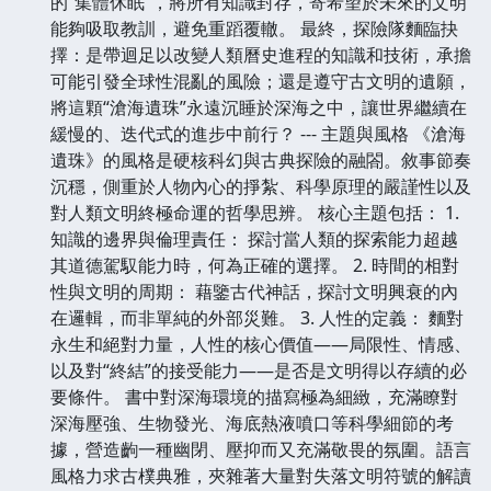
的“集體休眠”，將所有知識封存，寄希望於未來的文明
能夠吸取教訓，避免重蹈覆轍。 最終，探險隊麵臨抉
擇：是帶迴足以改變人類曆史進程的知識和技術，承擔
可能引發全球性混亂的風險；還是遵守古文明的遺願，
將這顆“滄海遺珠”永遠沉睡於深海之中，讓世界繼續在
緩慢的、迭代式的進步中前行？ --- 主題與風格 《滄海
遺珠》的風格是硬核科幻與古典探險的融閤。敘事節奏
沉穩，側重於人物內心的掙紮、科學原理的嚴謹性以及
對人類文明終極命運的哲學思辨。 核心主題包括： 1.
知識的邊界與倫理責任： 探討當人類的探索能力超越
其道德駕馭能力時，何為正確的選擇。 2. 時間的相對
性與文明的周期： 藉鑒古代神話，探討文明興衰的內
在邏輯，而非單純的外部災難。 3. 人性的定義： 麵對
永生和絕對力量，人性的核心價值——局限性、情感、
以及對“終結”的接受能力——是否是文明得以存續的必
要條件。 書中對深海環境的描寫極為細緻，充滿瞭對
深海壓強、生物發光、海底熱液噴口等科學細節的考
據，營造齣一種幽閉、壓抑而又充滿敬畏的氛圍。語言
風格力求古樸典雅，夾雜著大量對失落文明符號的解讀