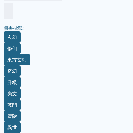
圖書標籤:
玄幻
修仙
東方玄幻
奇幻
升級
爽文
戰鬥
冒險
異世