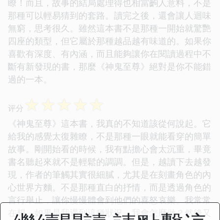
瞭！而且，故事的結局處理得也相當齣人意料，不是
那種可以輕易猜到的套路。讀完之後，還會讓人迴味
無窮，思考很久。雖然這本書不是那種一開始就驚艷
四座的類型，但它屬於那種越品越有味道的。如果你
喜歡有深度、有內涵，而且能夠讓你在閱讀過程中不
斷有新發現的書，那麼《神鬼至尊》絕對是你不能錯
過的一本。
☆
☆
☆
☆
☆
评分
《神鬼至尊》這本書，我真的不知道該從何說起。它
給我的感覺太復雜瞭，不是那種一眼就能看穿的簡單
故事。剛開始看的時候，我有點擔心會太沉重，畢竟
書名聽起來就不是輕鬆的調調。但是，越讀下去越發
現，作者的筆觸其實很細膩，尤其是在刻畫角色的內
心世界方麵。不是那種直白的抒情，而是透過角色的
言行舉止，讓你慢慢體會到他們的喜怒哀樂。我常常
在想，如果是我遇到這種狀況，我會怎麼做？然後又