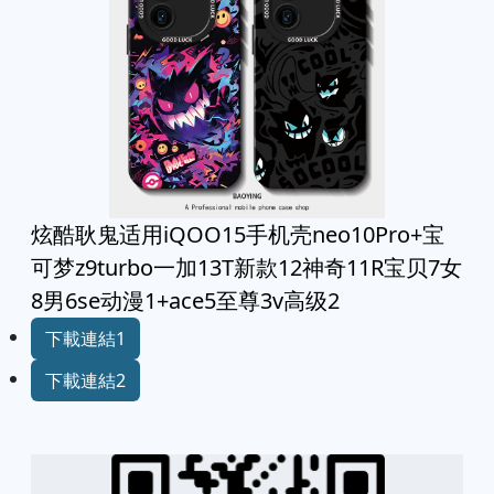
炫酷耿鬼适用iQOO15手机壳neo10Pro+宝
可梦z9turbo一加13T新款12神奇11R宝贝7女
8男6se动漫1+ace5至尊3v高级2
下載連結1
下載連結2