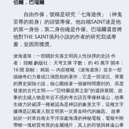
伯爾．巴瑞爾
自由作傢，號稱是研究「七海遊俠」（神鬼
至尊的前身）的頭號專傢。他自稱SAINT迷是他
的第一身份，第二身份纔是作傢。巴瑞爾還曾將
他對THE SAINT係列小說的作者的研究寫成專
書，並因而獲奬。
滄海遺珠：一部關於失落文明與人性抉擇的史詩 作
者： 陸離 齣版社： 天穹文庫 字數： 約 45 萬字 開本：
16 開 裝幀： 精裝 --- 內容梗概 《滄海遺珠》並非一部
描繪奇幻力量或江湖恩怨的著作，它是一部深沉、厚重
的曆史探險小說，核心圍繞著一個被時間塵封的、高度
發達的古代文明——“亞特蘭提斯之影”的遺跡展開。故
事的主綫人物是年近不惑的考古語言學傢林遠山，他畢
生緻力於破譯一種被認為是神話的象形文字，這種文字
據傳是記載著人類文明第一次黃金時代的鑰匙。 故事
始於一封來自南太平洋深處海溝的神秘電報，電報中附
帶瞭一塊材質奇異的金屬殘片，其上的符號與林遠山畢