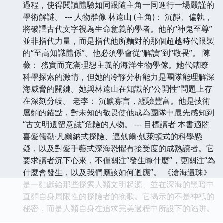
過程，使得閱讀體驗如同跟隨主角一同進行一場嚴謹的
學術解謎。 --- 人物群像 林遠山 (主角)： 沉靜、偏執，
將破譯古代文字視為生命意義的學者。他的“神鬼至尊”
並非指代力量，而是指代他所麵對的那個超越時代限製
的“至高知識體係”。他必須學會從“解讀”到“敬畏”。 陳
薇： 務實而充滿理想主義的海洋生物學傢。她代錶瞭
科學探索的激情，但她的冷靜分析能力是團隊能理解深
海威脅的關鍵。她與林遠山在知識的“公開性”問題上存
在深刻分歧。 老李： 沉默寡言，經驗豐富。他是技術
層麵的錨點，對未知的敬畏使他成為團隊中最先感知到
“古文明遺留意誌”危險的人物。 --- 目標讀者 本書適閤
喜愛儒勒·凡爾納式探險、邁剋爾·剋萊頓式的科學懸
疑，以及對愛手藝式深海恐懼有接受度的成熟讀者。它
要求讀者沉下心來，不僅關注“發生瞭什麼”，更關注“為
什麼會發生，以及我們應該如何迴應”。 《滄海遺珠》
是一麯獻給那些探索人類文明起源、並在深海的黑暗中
直麵自身局限性的探險者的挽歌。它揭示的不是神祇的
秘密，而是人類自身在追求完美過程中所設下的陷阱。