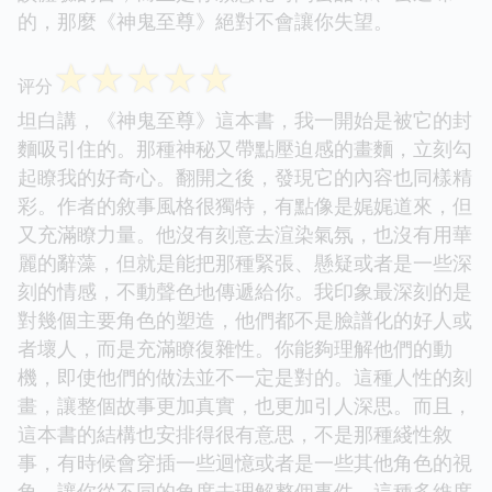
的，那麼《神鬼至尊》絕對不會讓你失望。
☆
☆
☆
☆
☆
评分
坦白講，《神鬼至尊》這本書，我一開始是被它的封
麵吸引住的。那種神秘又帶點壓迫感的畫麵，立刻勾
起瞭我的好奇心。翻開之後，發現它的內容也同樣精
彩。作者的敘事風格很獨特，有點像是娓娓道來，但
又充滿瞭力量。他沒有刻意去渲染氣氛，也沒有用華
麗的辭藻，但就是能把那種緊張、懸疑或者是一些深
刻的情感，不動聲色地傳遞給你。我印象最深刻的是
對幾個主要角色的塑造，他們都不是臉譜化的好人或
者壞人，而是充滿瞭復雜性。你能夠理解他們的動
機，即使他們的做法並不一定是對的。這種人性的刻
畫，讓整個故事更加真實，也更加引人深思。而且，
這本書的結構也安排得很有意思，不是那種綫性敘
事，有時候會穿插一些迴憶或者是一些其他角色的視
角，讓你從不同的角度去理解整個事件。這種多維度