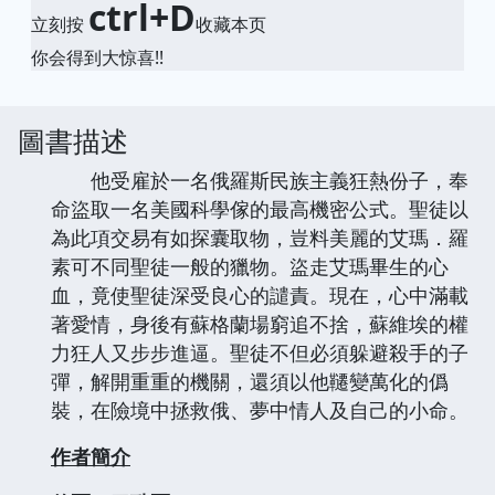
ctrl+D
立刻按
收藏本页
你会得到大惊喜!!
圖書描述
他受雇於一名俄羅斯民族主義狂熱份子，奉
命盜取一名美國科學傢的最高機密公式。聖徒以
為此項交易有如探囊取物，豈料美麗的艾瑪．羅
素可不同聖徒一般的獵物。盜走艾瑪畢生的心
血，竟使聖徒深受良心的譴責。現在，心中滿載
著愛情，身後有蘇格蘭場窮追不捨，蘇維埃的權
力狂人又步步進逼。聖徒不但必須躲避殺手的子
彈，解開重重的機關，還須以他韆變萬化的僞
裝，在險境中拯救俄、夢中情人及自己的小命。
作者簡介