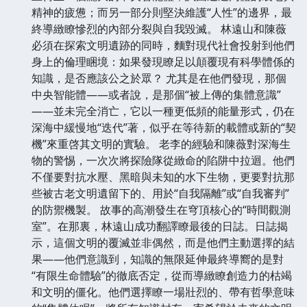
精神的疲憊；而另一部分則堅決維護“人性”的邊界，最
終導緻瞭慘烈的內部分裂與自我毀滅。 林遠山和陳薇
必須在探索文明遺跡的同時，麵對現代社會投射到他們
身上的倫理睏境：如果發現瞭足以顛覆現有科學體係的
知識，是否應該公之於眾？ 尤其是在他們發現，那個
中央智能體——或者說，是那個“被上傳的集體意識”
——並未完全消亡，它以一種更低頻的能量形式，仍在
深海中緩慢地“迭代”著，似乎在等待新的載體或新的“契
機”來重啓其文明的實驗。 老李的經驗和陳薇對深海生
物的警惕，一次次將探險隊從緻命的陷阱中拉迴。他們
不僅要對抗水壓、黑暗與未知的水下生物，更要對抗那
些被古老文明遺留下的、用於“自我隔離”或“自我審判”
的防禦機製。 故事的高潮發生在穹頂核心的“時間觀測
室”。在那裏，林遠山成功翻譯瞭最後的日誌。日誌揭
示，這個文明的覆滅並非偶然，而是他們主動選擇的結
果——他們意識到，知識的無限延伸最終導嚮的是對
“有限生命體驗”的徹底否定，從而導緻瞭創造力的枯竭
和文明的僵化。他們選擇瞭一場壯烈的、帶有哲學意味