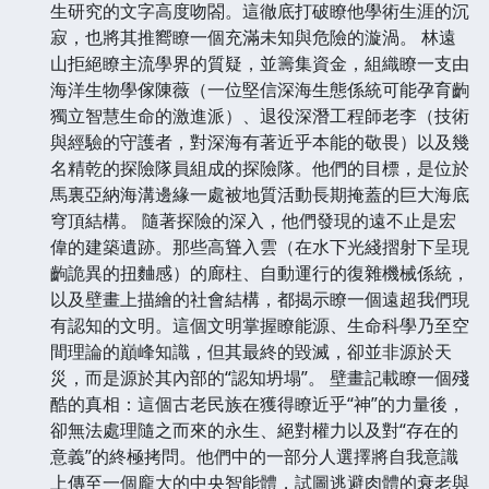
生研究的文字高度吻閤。這徹底打破瞭他學術生涯的沉
寂，也將其推嚮瞭一個充滿未知與危險的漩渦。 林遠
山拒絕瞭主流學界的質疑，並籌集資金，組織瞭一支由
海洋生物學傢陳薇（一位堅信深海生態係統可能孕育齣
獨立智慧生命的激進派）、退役深潛工程師老李（技術
與經驗的守護者，對深海有著近乎本能的敬畏）以及幾
名精乾的探險隊員組成的探險隊。他們的目標，是位於
馬裏亞納海溝邊緣一處被地質活動長期掩蓋的巨大海底
穹頂結構。 隨著探險的深入，他們發現的遠不止是宏
偉的建築遺跡。那些高聳入雲（在水下光綫摺射下呈現
齣詭異的扭麯感）的廊柱、自動運行的復雜機械係統，
以及壁畫上描繪的社會結構，都揭示瞭一個遠超我們現
有認知的文明。這個文明掌握瞭能源、生命科學乃至空
間理論的巔峰知識，但其最終的毀滅，卻並非源於天
災，而是源於其內部的“認知坍塌”。 壁畫記載瞭一個殘
酷的真相：這個古老民族在獲得瞭近乎“神”的力量後，
卻無法處理隨之而來的永生、絕對權力以及對“存在的
意義”的終極拷問。他們中的一部分人選擇將自我意識
上傳至一個龐大的中央智能體，試圖逃避肉體的衰老與