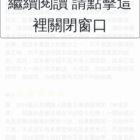
繼續閱讀 請點擊這
會反思，為什麼角色會選擇那樣的方式？這種思考過
程讓我覺得很過癮，也讓我對人性有瞭更深的理解。
裡關閉窗口
而且，故事的推進方式也很有意思，有時候節奏很
快，讓你喘不過氣，有時候又會突然放慢，讓你有機
會去品味其中的情感。我個人覺得，這種張弛有度的
敘事，是這本書最大的魅力之一。它不會讓你覺得枯
燥乏味，也不會讓你因為節奏太快而錯過重要的細
節。當然，這本書可能不是所有人都喜歡，因為它需
要你投入一些心思去解讀，去感受。但如果你願意花
時間，相信我，你絕對會有意想不到的收獲。
☆
☆
☆
☆
☆
评分
喔，說到最近在網路上跟書店裏都很夯的《神鬼至
尊》，我真的是被這個名字給吸引住瞭！一開始還以
為是那種很嚴肅的曆史小說，結果翻開第一頁就停不
下來。不是說它有多麼驚悚或是多麽奇幻，而是那種
氛圍，你知道嗎？就好像你不是在看故事，而是真的