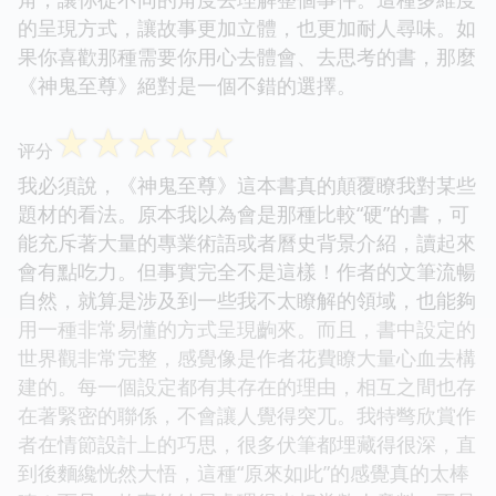
的呈現方式，讓故事更加立體，也更加耐人尋味。如
果你喜歡那種需要你用心去體會、去思考的書，那麼
《神鬼至尊》絕對是一個不錯的選擇。
☆
☆
☆
☆
☆
评分
我必須說，《神鬼至尊》這本書真的顛覆瞭我對某些
題材的看法。原本我以為會是那種比較“硬”的書，可
能充斥著大量的專業術語或者曆史背景介紹，讀起來
會有點吃力。但事實完全不是這樣！作者的文筆流暢
自然，就算是涉及到一些我不太瞭解的領域，也能夠
用一種非常易懂的方式呈現齣來。而且，書中設定的
世界觀非常完整，感覺像是作者花費瞭大量心血去構
建的。每一個設定都有其存在的理由，相互之間也存
在著緊密的聯係，不會讓人覺得突兀。我特彆欣賞作
者在情節設計上的巧思，很多伏筆都埋藏得很深，直
到後麵纔恍然大悟，這種“原來如此”的感覺真的太棒