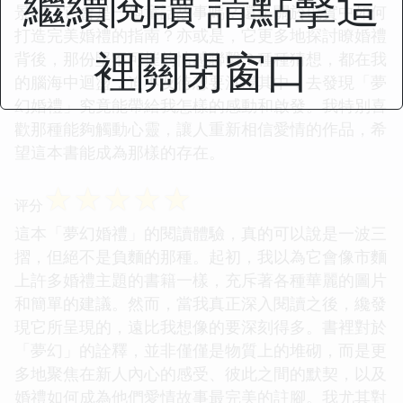
繼續閱讀 請點擊這
景的。它會是一個童話故事嗎？還是關於現實中如何
打造完美婚禮的指南？亦或是，它更多地探討瞭婚禮
裡關閉窗口
背後，那份堅不可摧的情感聯繫？種種猜想，都在我
的腦海中迴盪，迫不及待想要沉浸其中，去發現「夢
幻婚禮」究竟能帶給我怎樣的感動和啟發。我特別喜
歡那種能夠觸動心靈，讓人重新相信愛情的作品，希
望這本書能成為那樣的存在。
☆
☆
☆
☆
☆
评分
這本「夢幻婚禮」的閱讀體驗，真的可以說是一波三
摺，但絕不是負麵的那種。起初，我以為它會像市麵
上許多婚禮主題的書籍一樣，充斥著各種華麗的圖片
和簡單的建議。然而，當我真正深入閱讀之後，纔發
現它所呈現的，遠比我想像的要深刻得多。書裡對於
「夢幻」的詮釋，並非僅僅是物質上的堆砌，而是更
多地聚焦在新人內心的感受、彼此之間的默契，以及
婚禮如何成為他們愛情故事最完美的註腳。我尤其對