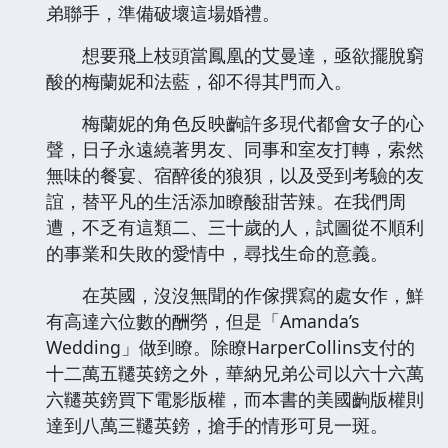
弟聯手，準備破壞這場婚禮。
想要飛上枝頭當鳳凰的艾曼達，亟欲擺脫窮
酸的梅蘭妮和法藍，卻不得其門而入。
梅蘭妮的角色反映齣許多現代都會女子的心
聲，日子永遠繞著男友、同事和室友打轉，索然
無味的餐宴、宿醉後的狼狽，以及受到考驗的友
誼，替平凡的生活添加瞭酸甜苦辣。在我們周
遭，不乏有這類二、三十歲的人，試圖從不順利
的事業和失敗的愛情中，尋找生命的意義。
在英國，沒沒無聞的作傢撰寫的處女作，鮮
有高達六位數的酬勞，但是「Amanda’s
Wedding」做到瞭。除瞭HarperCollins支付的
十二萬五韆英鎊之外，華納兄弟公司以六十六萬
六韆英鎊買下電影版權，而本書的美國齣版權則
達到八萬三韆英鎊，搶手的情形可見一斑。