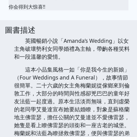
你会得到大惊喜!!
圖書描述
英國暢銷小說「Amanda’s Wedding」以女
主角破壞勢利女同學婚禮為主軸，帶齣各種笑料
和一段溫馨的愛情。
這本小品集風格一如「你是我今生的新娘」
（Four Weddings and A Funeral），故事情節
很簡單。二十六歲的女主角梅蘭妮從傢鄉來到倫
敦工作，大部分的時間與性感卻兇巴巴的童年好
友法藍一起度過。原本生活淡而無味，直到虛榮
的老同學艾曼達宣布她要結婚瞭，對象是蘇格蘭
地主佛雷瑟，擔任公關的艾曼達並不愛佛雷瑟，
她隻是看上瞭佛雷瑟的頭銜和一座古老的城堡。
梅蘭妮和法藍為瞭拯救佛雷瑟，便與佛雷瑟的弟