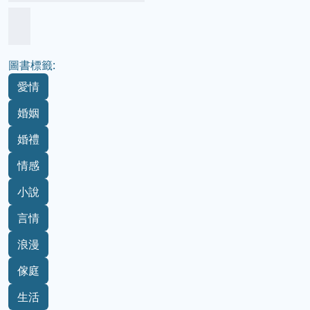
圖書標籤:
愛情
婚姻
婚禮
情感
小說
言情
浪漫
傢庭
生活