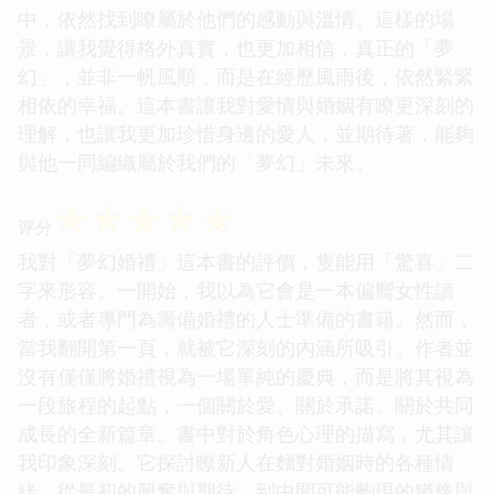
中，依然找到瞭屬於他們的感動與溫情。這樣的場
景，讓我覺得格外真實，也更加相信，真正的「夢
幻」，並非一帆風順，而是在經歷風雨後，依然緊緊
相依的幸福。這本書讓我對愛情與婚姻有瞭更深刻的
理解，也讓我更加珍惜身邊的愛人，並期待著，能夠
與他一同編織屬於我們的「夢幻」未來。
☆
☆
☆
☆
☆
评分
我對「夢幻婚禮」這本書的評價，隻能用「驚喜」二
字來形容。一開始，我以為它會是一本偏嚮女性讀
者，或者專門為籌備婚禮的人士準備的書籍。然而，
當我翻開第一頁，就被它深刻的內涵所吸引。作者並
沒有僅僅將婚禮視為一場單純的慶典，而是將其視為
一段旅程的起點，一個關於愛、關於承諾、關於共同
成長的全新篇章。書中對於角色心理的描寫，尤其讓
我印象深刻。它探討瞭新人在麵對婚姻時的各種情
緒，從最初的興奮與期待，到中間可能齣現的猶豫與