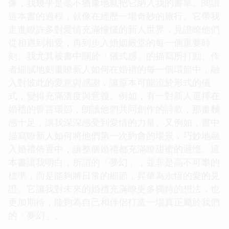
像，我幾乎是毫不猶豫地就把它納入我的書單。閱讀
這本書的過程，就像在經歷一場奇妙的旅行。它帶我
走進瞭許多對愛情充滿憧憬的新人世界，見證瞭他們
從相遇到相愛，再到步入婚姻殿堂的每一個重要時
刻。我尤其被書中關於「儀式感」的描寫所打動。作
者細膩地刻畫瞭新人如何在婚禮的每一個環節中，融
入對彼此的愛意與感謝，讓原本可能流於形式的儀
式，變得充滿溫度與意義。例如，有一對新人選擇在
婚禮的誓言環節，朗讀他們共同創作的詩歌，那畫麵
感十足，讓我深深感受到愛情的力量。又例如，書中
描寫瞭新人如何將他們第一次約會的場景，巧妙地融
入婚禮佈置中，讓整個婚禮都充滿瞭甜蜜的迴憶。這
本書讓我明白，所謂的「夢幻」，並非是高不可攀的
標準，而是能夠將日常的細節，昇華為永恆的愛的見
證。它讓我對未來的婚禮充滿瞭更多獨特的想法，也
更加期待，能夠為自己和伴侶打造一場真正屬於我們
的「夢幻」。