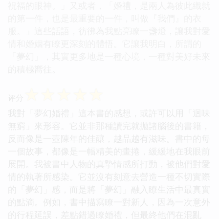
祝福的眼神。」又或者，「婚禮，是兩人為彼此織就
的第一件，也是最重要的一件，叫做『我們』的衣
服。」這些話語，彷彿為我點亮瞭一盞燈，讓我對愛
情和婚姻有瞭更深刻的體悟。它讓我明白，所謂的
「夢幻」，其實更多地是一種心境，一種對美好未來
的積極嚮往。
☆
☆
☆
☆
☆
评分
我對「夢幻婚禮」這本書的感想，或許可以用「迴味
無窮」來形容。它並非那種讀完就拋諸腦後的書籍，
反而像是一壺陳年的佳釀，越品越有滋味。書中的每
一個故事，都像是一幅精美的畫捲，緩緩地在我眼前
展開。我被書中人物的真摯情感所打動，被他們對愛
情的執著所感染。它並沒有刻意去營造一種不切實際
的「夢幻」感，而是將「夢幻」融入瞭生活中最真實
的點滴。例如，書中描寫瞭一對新人，因為一次意外
的行程延誤，差點錯過瞭婚禮，但最終他們在混亂