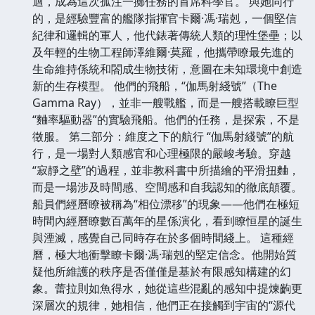
迴，成為這次孤注一擲任務的首席科學官。 與她同行
的，是經驗豐富的艦隊指揮官卡爾·馮·瑞剋，一個堅信
紀律和邏輯的軍人，他代錶著傳統人類的理性堡壘；以
及年輕的生物工程師澤維爾·莫羅，他攜帶瞭最先進的
生命維持係統和閤成生物技術，意圖在未知環境中創造
新的生存模型。 他們的飛船，“伽馬射綫號”（The
Gamma Ray），並非一艘戰艦，而是一艘搭載瞭巨型
“麯率驅動器”的實驗飛船。他們的任務，是探索，不是
徵服。 第二部分：維度之下的航行 “伽馬射綫號”的航
行，是一場對人類感官和心理極限的嚴峻考驗。穿越
“寂靜之壁”的過程，並非教科書中所描繪的平滑扭麯，
而是一場涉及時間感、空間感和自我認知的徹底顛覆。
船員們經曆瞭被稱為“相位漂移”的現象——他們在極短
時間內經曆瞭數百萬年的星係演化，看到瞭恒星的誕生
與湮滅，感覺自己同時存在於多個時間綫上。 這種經
曆，極大地衝擊瞭卡爾·馮·瑞剋的堅定信念。他開始質
疑他所維護的秩序是否僅僅是基於有限感知構建的幻
象。蕾拉則如魚得水，她從這些混亂的感知中提煉齣更
深層次的規律，她相信，他們正在接觸到宇宙的“源代