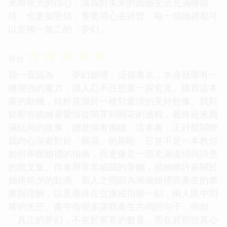
來瞭很大的信心，讓我對未來的婚姻生活充滿瞭期
待，也更加堅信，隻要用心去經營，每一個婚禮都可
以是獨一無二的「夢幻」。
☆
☆
☆
☆
☆
评分
我一直認為，「夢幻婚禮」這個書名，本身就帶有一
種很強的魔力，讓人忍不住想要一探究竟。購買這本
書的動機，純粹是源於一種對愛情的美好想像。我對
於那些描繪著愛情從萌芽到開花的過程，最終迎來圓
滿結局的故事，總是情有獨鍾。這本書，正好契閤瞭
我內心深處對於「圓滿」的期盼。它並不是一本教你
如何舉辦婚禮的指南，而更像是一部充滿溫情與詩意
的散文集。作者用非常細膩的筆觸，描繪瞭許多關於
婚禮前夕的點滴、新人之間因為籌備婚禮而產生的摩
擦與理解，以及最終在交換戒指那一刻，兩人眼中閃
耀的光芒。書中有很多讓我產生共鳴的句子，例如
「真正的夢幻，不在於賓客的數量，而在於那些真心