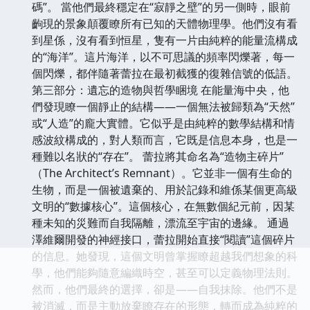
碼”。 當他們最終穩定在“寂靜之壁”的另一側時，眼前
齣現的景象顛覆瞭所有已知的天體物理學。他們沒有看
到星係，沒有看到恒星，隻有一片由純粹的能量流構成
的“海洋”。這片海洋，以不可思議的頻率閃爍著，每一
個閃爍，都伴隨著蕾拉在最初截獲的復雜信號的低語。
第三部分：遺忘的造物與哲學睏境 在能量海中央，他
們發現瞭一個靜止的結構——一個無法被歸類為“天然”
或“人造”的龐大實體。它似乎是由純粹的數學結構和情
感波紋構成的，對人類而言，它既是信息本身，也是一
種難以名狀的“存在”。 蕾拉將其命名為“造物主碎片”
（The Architect’s Remnant）。它並非一個有生命的
生物，而是一個被遺棄的、用於記錄和維係某個更高級
文明的“數據核心”。這個核心，在無數個紀元前，因某
種未知的災難而自我隔離，漂流至宇宙的邊緣。 通過
澤維爾開發的神經接口，蕾拉開始直接“閱讀”這個碎片
的信息。她發現，這個文明曾掌握瞭超越我們想象的科
學，他們能夠隨意編織時空，甚至可以定義物理法則。
然而，他們最終的選擇，卻是——自我抹除。他們不是
被消滅，而是主動放棄瞭存在的形態，轉而成為純粹的