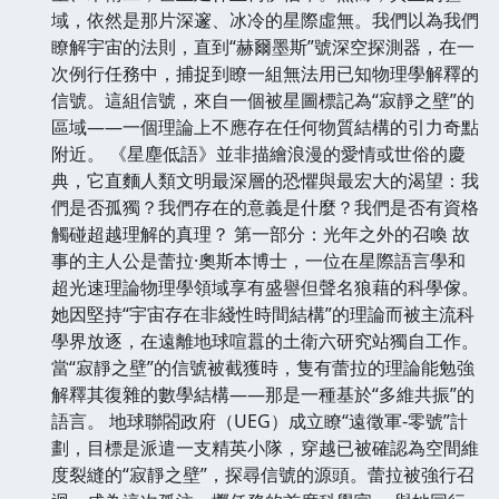
域，依然是那片深邃、冰冷的星際虛無。我們以為我們
瞭解宇宙的法則，直到“赫爾墨斯”號深空探測器，在一
次例行任務中，捕捉到瞭一組無法用已知物理學解釋的
信號。這組信號，來自一個被星圖標記為“寂靜之壁”的
區域——一個理論上不應存在任何物質結構的引力奇點
附近。 《星塵低語》並非描繪浪漫的愛情或世俗的慶
典，它直麵人類文明最深層的恐懼與最宏大的渴望：我
們是否孤獨？我們存在的意義是什麼？我們是否有資格
觸碰超越理解的真理？ 第一部分：光年之外的召喚 故
事的主人公是蕾拉·奧斯本博士，一位在星際語言學和
超光速理論物理學領域享有盛譽但聲名狼藉的科學傢。
她因堅持“宇宙存在非綫性時間結構”的理論而被主流科
學界放逐，在遠離地球喧囂的土衛六研究站獨自工作。
當“寂靜之壁”的信號被截獲時，隻有蕾拉的理論能勉強
解釋其復雜的數學結構——那是一種基於“多維共振”的
語言。 地球聯閤政府（UEG）成立瞭“遠徵軍-零號”計
劃，目標是派遣一支精英小隊，穿越已被確認為空間維
度裂縫的“寂靜之壁”，探尋信號的源頭。蕾拉被強行召