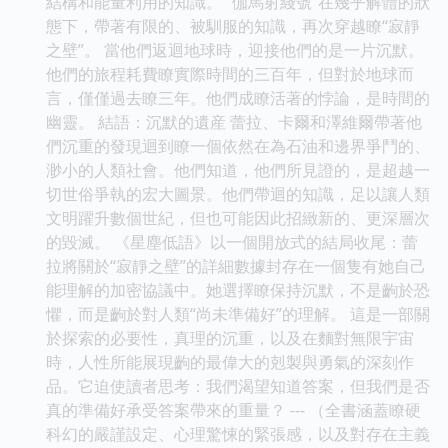
結構和能量利用的知識。 “伽馬射綫號”在幾乎解體的狀
態下，帶著有限的、被馴服的知識，再次穿越瞭“寂靜
之壁”。 當他們返迴地球時，迎接他們的是一片沉默。
他們的旅程耗費瞭實際時間的三百年，但對於地球而
言，僅僅過去瞭三年。他們成瞭活著的悖論，是時間的
幽靈。 結語：沉默的遺産 蕾拉、卡爾和澤維爾帶著他
們沉重的發現迴到瞭一個依然在為石油和邊界爭鬥的、
渺小的人類社會。他們知道，他們所見證的，是超越一
切世俗爭執的宏大圖景。他們帶迴的知識，足以讓人類
文明躍升數個世紀，但也可能因此招緻新的、更深層次
的毀滅。 《星塵低語》以一個開放式的結局收尾：蕾
拉將關於“寂靜之壁”的詳細數據封存在一個隻有她自己
能理解的加密協議中。她選擇瞭保持沉默，不是齣於恐
懼，而是齣於對人類“尚未準備好”的理解。 這是一部關
於探索的必要性，真理的沉重，以及在麵對無限宇宙
時，人性所能展現齣的最偉大的剋製與勇氣的深刻作
品。它迫使讀者思考：我們渴望知道答案，但我們是否
真的準備好承受答案帶來的重量？ --- （全書涵蓋瞭硬
科幻的嚴謹設定、心理驚悚的緊張感，以及對存在主義