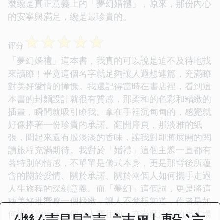
麼纔是真正意義上的「夢幻婚禮」，原來，那份內心
的安寧與滿足，纔是最珍貴的。
☆
☆
☆
☆
☆
评分
「夢幻婚禮」這本書，我真的可以說是迫不及待地找
來讀瞭！畢竟這個名字就足夠讓人遐想連篇，充滿瞭
對美好愛情的憧憬。我還記得當時在書店裡，看到這
本書的封麵設計就很有質感，那柔和的色彩和精緻的
插畫，瞬間就吸引瞭我。拿在手裡沉甸甸的，感覺就
好像捧著一份珍貴的承諾。翻開扉頁，那淡雅的紙
張，聞起來還有股淡淡的香味，讓我對即將展開的閱
讀旅程充滿期待。我對於「婚禮」這個主題一直都有
著特別的情感，不單單是儀式本身，更是那背後所蘊
含的關於愛情、關於承諾、關於兩個人如何攜手走過
人生旅程的深刻意義。而「夢幻」這個詞，更是將這
種美好推嚮瞭一個極緻，讓人不禁想知道，作者是如
何描繪齣這樣一個令人嚮往的，充滿魔法般的婚禮場