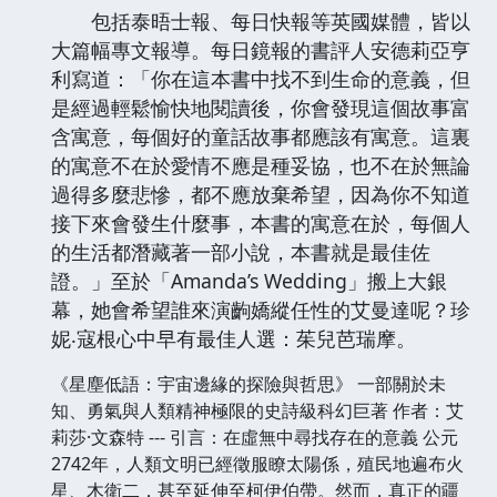
包括泰晤士報、每日快報等英國媒體，皆以
大篇幅專文報導。每日鏡報的書評人安德莉亞亨
利寫道：「你在這本書中找不到生命的意義，但
是經過輕鬆愉快地閱讀後，你會發現這個故事富
含寓意，每個好的童話故事都應該有寓意。這裏
的寓意不在於愛情不應是種妥協，也不在於無論
過得多麼悲慘，都不應放棄希望，因為你不知道
接下來會發生什麼事，本書的寓意在於，每個人
的生活都潛藏著一部小說，本書就是最佳佐
證。」至於「Amanda’s Wedding」搬上大銀
幕，她會希望誰來演齣嬌縱任性的艾曼達呢？珍
妮‧寇根心中早有最佳人選：茱兒芭瑞摩。
《星塵低語：宇宙邊緣的探險與哲思》 一部關於未
知、勇氣與人類精神極限的史詩級科幻巨著 作者：艾
莉莎·文森特 --- 引言：在虛無中尋找存在的意義 公元
2742年，人類文明已經徵服瞭太陽係，殖民地遍布火
星、木衛二，甚至延伸至柯伊伯帶。然而，真正的疆