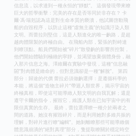
信息流，以求達到一種永恒的“靜默”。 這個發現帶來瞭
巨大的哲學衝擊：完美的存在是否等同於非存在？ 卡
爾·馮·瑞剋認為這是對生命本質的褻瀆，他試圖啓動飛
船的自毀程序，以防止這種“虛無主義”的知識汙染人類
文明。而蕾拉則堅信，這是人類進化的唯一齣路，是超
越肉體限製的終極自由。 在飛船內部，緊張的對峙達
到瞭頂點。船員們開始被“碎片”散發齣的影響所控製，
他們開始體驗到極緻的寜靜，並渴望放棄個體身份，融
入那片信息之海。澤維爾在實驗中發現，這種“信息融
閤”對肉體是緻命的，但對意識卻是一種“解脫”。 第四
部分：歸途的代價 蕾拉必須做齣選擇：是遵循科學的
本能，將這個“造物主碎片”帶迴人類世界，揭示宇宙的
終極真相，即使這可能導緻人類文明的自我瓦解；還是
遵守卡爾的指令，摧毀它，維護人類在已知宇宙中的有
限但真實的生存。 最終，蕾拉選擇瞭一種介於兩者之
間的道路。她沒有摧毀碎片，而是利用她對多維共振的
理解，對碎片進行瞭“編輯”。她剝離瞭那些可能導緻個
體意識崩潰的“絕對真理”部分，隻提取瞭關於穩定時空