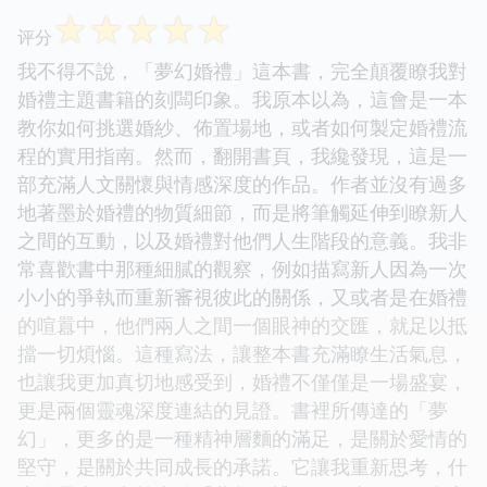
☆
☆
☆
☆
☆
评分
我不得不說，「夢幻婚禮」這本書，完全顛覆瞭我對
婚禮主題書籍的刻闆印象。我原本以為，這會是一本
教你如何挑選婚紗、佈置場地，或者如何製定婚禮流
程的實用指南。然而，翻開書頁，我纔發現，這是一
部充滿人文關懷與情感深度的作品。作者並沒有過多
地著墨於婚禮的物質細節，而是將筆觸延伸到瞭新人
之間的互動，以及婚禮對他們人生階段的意義。我非
常喜歡書中那種細膩的觀察，例如描寫新人因為一次
小小的爭執而重新審視彼此的關係，又或者是在婚禮
的喧囂中，他們兩人之間一個眼神的交匯，就足以抵
擋一切煩惱。這種寫法，讓整本書充滿瞭生活氣息，
也讓我更加真切地感受到，婚禮不僅僅是一場盛宴，
更是兩個靈魂深度連結的見證。書裡所傳達的「夢
幻」，更多的是一種精神層麵的滿足，是關於愛情的
堅守，是關於共同成長的承諾。它讓我重新思考，什