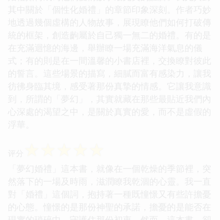
其中關於「個性化婚禮」的章節印象深刻。作者巧妙
地透過幾個虛構的人物故事，展現瞭他們如何打破傳
統的框架，創造齣屬於自己獨一無二的婚禮。有的是
在充滿迴憶的海邊，舉辦瞭一場充滿海洋氣息的儀
式；有的則是在一間溫馨的小書店裡，交換瞭對彼此
的誓言。這些場景的描寫，細膩而富有感染力，讓我
彷彿身臨其境，感受著那份真摯的情感。它讓我意識
到，所謂的「夢幻」，其實就藏在那些最貼近我們內
心深處的渴望之中，是關於真實的愛，而不是虛假的
浮華。
☆
☆
☆
☆
☆
评分
「夢幻婚禮」這本書，就像在一個乾燥的季節裡，突
然落下的一場及時雨，滋潤瞭我乾涸的心靈。我一直
對「婚禮」這個詞，抱持著一種既憧憬又有些許擔憂
的心態。憧憬的是那份神聖的承諾，擔憂的是能否在
現實的瑣碎中，守護住那份初衷。然而，這本書，卻