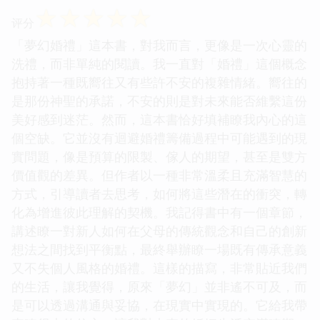
☆
☆
☆
☆
☆
评分
「夢幻婚禮」這本書，對我而言，更像是一次心靈的
洗禮，而非單純的閱讀。我一直對「婚禮」這個概念
抱持著一種既嚮往又有些許不安的複雜情緒。嚮往的
是那份神聖的承諾，不安的則是對未來能否維繫這份
美好感到迷茫。然而，這本書恰好填補瞭我內心的這
個空缺。它並沒有迴避婚禮籌備過程中可能遇到的現
實問題，像是預算的限製、傢人的期望，甚至是雙方
價值觀的差異。但作者以一種非常溫柔且充滿智慧的
方式，引導讀者去思考，如何將這些潛在的衝突，轉
化為增進彼此理解的契機。我記得書中有一個章節，
講述瞭一對新人如何在父母的傳統觀念和自己的創新
想法之間找到平衡點，最終舉辦瞭一場既有傳承意義
又不失個人風格的婚禮。這樣的描寫，非常貼近我們
的生活，讓我覺得，原來「夢幻」並非遙不可及，而
是可以透過溝通與妥協，在現實中實現的。它給我帶